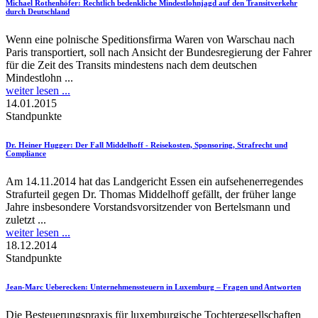
Michael Rothenhöfer
: Rechtlich bedenkliche Mindestlohnjagd auf den Transitverkehr
durch Deutschland
Wenn eine polnische Speditionsfirma Waren von Warschau nach
Paris transportiert, soll nach Ansicht der Bundesregierung der Fahrer
für die Zeit des Transits mindestens nach dem deutschen
Mindestlohn ...
weiter lesen ...
14.01.2015
Standpunkte
Dr. Heiner Hugger
: Der Fall Middelhoff - Reisekosten, Sponsoring, Strafrecht und
Compliance
Am 14.11.2014 hat das Landgericht Essen ein aufsehenerregendes
Strafurteil gegen Dr. Thomas Middelhoff gefällt, der früher lange
Jahre insbesondere Vorstandsvorsitzender von Bertelsmann und
zuletzt ...
weiter lesen ...
18.12.2014
Standpunkte
Jean-Marc Ueberecken
: Unternehmenssteuern in Luxemburg – Fragen und Antworten
Die Besteuerungspraxis für luxemburgische Tochtergesellschaften