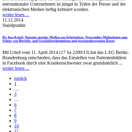
internationaler Unternehmen ist jüngst in Teilen der Presse und der
elektronischen Medien heftig kritisiert worden.
weiter lesen ...
11.12.2014
Standpunkte
Dr. Ines Keitel
: Nutzung sozialer Medien am Arbeitsplatz: Notwendige Maßnahmen zum
Schutz von Betriebs- und Geschäftsgeheimnissen und personenbezogenen Daten
Mit Urteil vom 11. April 2014 (17 Sa 2200/13) hat das LAG Berlin-
Brandenburg entschieden, dass das Einstellen von Patientenbildern
in Facebook durch eine Krankenschwester zwar grundsätzlich ...
weiter lesen ...
zurück
1
…
3
…
6
7
8
9
10
11