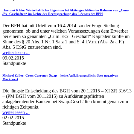
Hartmut Klein
: Wirtschaftliches Eigentum bei Aktiengeschäften im Rahmen von „Cum-
/Ex- Geschäften“ im Lichte der Rechtsprechung des I. Senats des BFH
Der BFH hat mit Urteil vom 16.4.2014 zu der Frage Stellung
genommen, ob und unter welchen Voraussetzungen dem Erwerber
bei einem so genannten „Cum- /Ex –Geschäft“ Kapitaleinkünfte im
Sinne des § 20 Abs. 1 Nr. 1 Satz 1 und S. 4 i.V.m. (Abs. 2a a.F.)
Abs. 5 EStG zuzurechnen sind.
weiter lesen ...
09.02.2015
Standpunkte
Michael Zoller
: Cross Currency Swap – keine Aufklärungspflicht über negativen
Marktwert
Die jüngste Entscheidung des BGH vom 20.1.2015 – XI ZR 316/13
– (PM BGH vom 20.1.2015) zu Aufklärungspflichten
anlageberatender Banken bei Swap-Geschäften kommt genau zum
richtigen Zeitpunkt.
weiter lesen ...
02.02.2015
Standpunkte