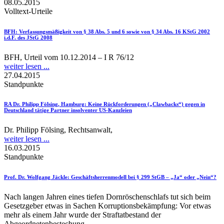
08.05.2015
Volltext-Urteile
BFH
: Verfassungsmäßigkeit von § 38 Abs. 5 und 6 sowie von § 34 Abs. 16 KStG 2002
i.d.F. des JStG 2008
BFH, Urteil vom 10.12.2014 – I R 76/12
weiter lesen ...
27.04.2015
Standpunkte
RA Dr. Philipp Fölsing, Hamburg
: Keine Rückforderungen („Clawbacks“) gegen in
Deutschland tätige Partner insolventer US-Kanzleien
Dr. Philipp Fölsing, Rechtsanwalt,
weiter lesen ...
16.03.2015
Standpunkte
Prof. Dr. Wolfgang Jäckle
: Geschäftsherrenmodell bei § 299 StGB – „Ja“ oder „Nein“?
Nach langen Jahren eines tiefen Dornröschenschlafs tut sich beim
Gesetzgeber etwas in Sachen Korruptionsbekämpfung: Vor etwas
mehr als einem Jahr wurde der Straftatbestand der
Abgeordnetenbestechung