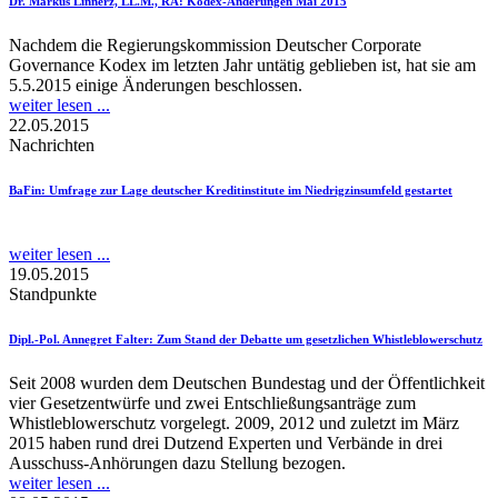
Dr. Markus Linnerz, LL.M., RA
: Kodex-Änderungen Mai 2015
Nachdem die Regierungskommission Deutscher Corporate
Governance Kodex im letzten Jahr untätig geblieben ist, hat sie am
5.5.2015 einige Änderungen beschlossen.
weiter lesen ...
22.05.2015
Nachrichten
BaFin
: Umfrage zur Lage deutscher Kreditinstitute im Niedrigzinsumfeld gestartet
weiter lesen ...
19.05.2015
Standpunkte
Dipl.-Pol. Annegret Falter
: Zum Stand der Debatte um gesetzlichen Whistleblowerschutz
Seit 2008 wurden dem Deutschen Bundestag und der Öffentlichkeit
vier Gesetzentwürfe und zwei Entschließungsanträge zum
Whistleblowerschutz vorgelegt. 2009, 2012 und zuletzt im März
2015 haben rund drei Dutzend Experten und Verbände in drei
Ausschuss-Anhörungen dazu Stellung bezogen.
weiter lesen ...