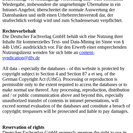
Wiedergabe, insbesondere die ungenehmigte Übernahme in ein
Intranet-Angebot, überschreitet die normale Auswertung der
Datenbanken und stellt einen Urheberrechtsverstoß dar, der
strafrechtlich verfolgt wird und zum Schadensersatz verpflichtet.
Rechtevorbehalt
Die Deutscher Fachverlag GmbH behält sich eine Nutzung ihrer
Inhalte für kommerzielles Text- und Data-Mining im Sinne von §
44b UrhG ausdrücklich vor. Für den Erwerb einer entsprechenden
Nutzungslizenz wenden Sie sich bitte an
content-
syndication@dfv.de
All data - especially the databases - of this website is protected by
copyright subject to Section 4 and Section 87 a et seq. of the
German Copyright Act (UrhG). Processing or reproduction is
permissible only to the extent required to access the databases or to
make normal use thereof. Any processing, reproduction, distribution
and / or public communication above and beyond this, especially
unauthorized transfer of contents in intranet presentations, will
exceed normal evaluation of the databases and constitute a breach of
copyright; trespassers will be prosecuted and liable to pay damages.
Reservation of rights
Deutscher Fachverlag GmbH expressly reserves the right to use its