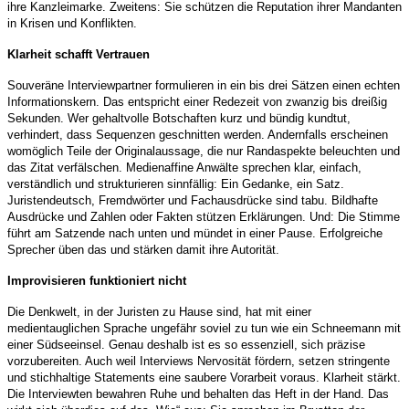
ihre Kanzleimarke. Zweitens: Sie schützen die Reputation ihrer Mandanten
in Krisen und Konflikten.
Klarheit schafft Vertrauen
Souveräne Interviewpartner formulieren in ein bis drei Sätzen einen echten
Informationskern. Das entspricht einer Redezeit von zwanzig bis dreißig
Sekunden. Wer gehaltvolle Botschaften kurz und bündig kundtut,
verhindert, dass Sequenzen geschnitten werden. Andernfalls erscheinen
womöglich Teile der Originalaussage, die nur Randaspekte beleuchten und
das Zitat verfälschen. Medienaffine Anwälte sprechen klar, einfach,
verständlich und strukturieren sinnfällig: Ein Gedanke, ein Satz.
Juristendeutsch, Fremdwörter und Fachausdrücke sind tabu. Bildhafte
Ausdrücke und Zahlen oder Fakten stützen Erklärungen. Und: Die Stimme
führt am Satzende nach unten und mündet in einer Pause. Erfolgreiche
Sprecher üben das und stärken damit ihre Autorität.
Improvisieren funktioniert nicht
Die Denkwelt, in der Juristen zu Hause sind, hat mit einer
medientauglichen Sprache ungefähr soviel zu tun wie ein Schneemann mit
einer Südseeinsel. Genau deshalb ist es so essenziell, sich präzise
vorzubereiten. Auch weil Interviews Nervosität fördern, setzen stringente
und stichhaltige Statements eine saubere Vorarbeit voraus. Klarheit stärkt.
Die Interviewten bewahren Ruhe und behalten das Heft in der Hand. Das