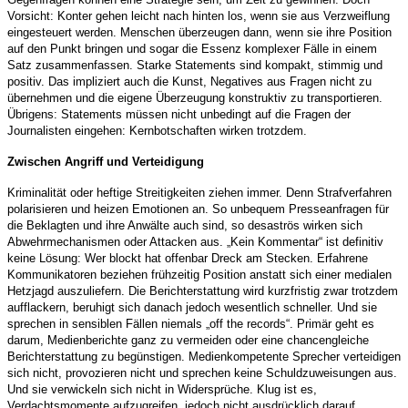
Vorsicht: Konter gehen leicht nach hinten los, wenn sie aus Verzweiflung
eingesteuert werden. Menschen überzeugen dann, wenn sie ihre Position
auf den Punkt bringen und sogar die Essenz komplexer Fälle in einem
Satz zusammenfassen. Starke Statements sind kompakt, stimmig und
positiv. Das impliziert auch die Kunst, Negatives aus Fragen nicht zu
übernehmen und die eigene Überzeugung konstruktiv zu transportieren.
Übrigens: Statements müssen nicht unbedingt auf die Fragen der
Journalisten eingehen: Kernbotschaften wirken trotzdem.
Zwischen Angriff und Verteidigung
Kriminalität oder heftige Streitigkeiten ziehen immer. Denn Strafverfahren
polarisieren und heizen Emotionen an. So unbequem Presseanfragen für
die Beklagten und ihre Anwälte auch sind, so desaströs wirken sich
Abwehrmechanismen oder Attacken aus. „Kein Kommentar“ ist definitiv
keine Lösung: Wer blockt hat offenbar Dreck am Stecken. Erfahrene
Kommunikatoren beziehen frühzeitig Position anstatt sich einer medialen
Hetzjagd auszuliefern. Die Berichterstattung wird kurzfristig zwar trotzdem
aufflackern, beruhigt sich danach jedoch wesentlich schneller. Und sie
sprechen in sensiblen Fällen niemals „off the records“. Primär geht es
darum, Medienberichte ganz zu vermeiden oder eine chancengleiche
Berichterstattung zu begünstigen. Medienkompetente Sprecher verteidigen
sich nicht, provozieren nicht und sprechen keine Schuldzuweisungen aus.
Und sie verwickeln sich nicht in Widersprüche. Klug ist es,
Verdachtsmomente aufzugreifen, jedoch nicht ausdrücklich darauf