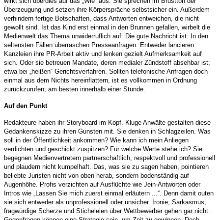
wirkt sich überdies auf das „Wie“ aus: Sie sprechen im Brustton der
Überzeugung und setzen ihre Körperspräche selbstsicher ein. Außerdem
verhindern fertige Botschaften, dass Antworten entweichen, die nicht
gewollt sind. Ist das Kind erst einmal in den Brunnen gefallen, wirbelt die
Medienwelt das Thema unwiderruflich auf. Die gute Nachricht ist: In den
seltensten Fällen überraschen Presseanfragen. Entweder lancieren
Kanzleien ihre PR-Arbeit aktiv und lenken gezielt Aufmerksamkeit auf
sich. Oder sie betreuen Mandate, deren medialer Zündstoff absehbar ist;
etwa bei „heißen“ Gerichtsverfahren. Sollten telefonische Anfragen doch
einmal aus dem Nichts hereinflattern, ist es vollkommen in Ordnung
zurückzurufen; am besten innerhalb einer Stunde.
Auf den Punkt
Redakteure haben ihr Storyboard im Kopf. Kluge Anwälte gestalten diese
Gedankenskizze zu ihren Gunsten mit. Sie denken in Schlagzeilen. Was
soll in der Öffentlichkeit ankommen? Wie kann ich mein Anliegen
verdichten und geschickt zuspitzen? Für welche Werte stehe ich? Sie
begegnen Medienvertretern partnerschaftlich, respektvoll und professionell
und plaudern nicht kumpelhaft. Das, was sie zu sagen haben, pointieren
beliebte Juristen nicht von oben herab, sondern bodenständig auf
Augenhöhe. Profis verzichten auf Ausflüchte wie Jein-Antworten oder
Intros wie „Lassen Sie mich zuerst einmal erläutern ...“. Denn damit outen
sie sich entweder als unprofessionell oder unsicher. Ironie, Sarkasmus,
fragwürdige Scherze und Sticheleien über Wettbewerber gehen gar nicht.
Gegenfragen können eine Strategie sein, um Zeit zu gewinnen. Doch