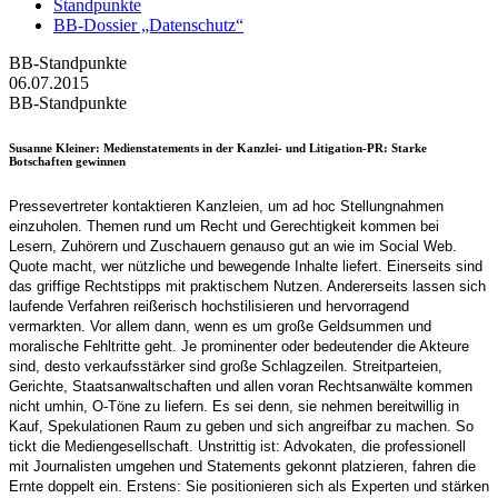
Standpunkte
BB-Dossier „Datenschutz“
BB-Standpunkte
06.07.2015
BB-Standpunkte
Susanne Kleiner
: Medienstatements in der Kanzlei- und Litigation-PR: Starke
Botschaften gewinnen
Pressevertreter kontaktieren Kanzleien, um ad hoc Stellungnahmen
einzuholen. Themen rund um Recht und Gerechtigkeit kommen bei
Lesern, Zuhörern und Zuschauern genauso gut an wie im Social Web.
Quote macht, wer nützliche und bewegende Inhalte liefert. Einerseits sind
das griffige Rechtstipps mit praktischem Nutzen. Andererseits lassen sich
laufende Verfahren reißerisch hochstilisieren und hervorragend
vermarkten. Vor allem dann, wenn es um große Geldsummen und
moralische Fehltritte geht. Je prominenter oder bedeutender die Akteure
sind, desto verkaufsstärker sind große Schlagzeilen. Streitparteien,
Gerichte, Staatsanwaltschaften und allen voran Rechtsanwälte kommen
nicht umhin, O-Töne zu liefern. Es sei denn, sie nehmen bereitwillig in
Kauf, Spekulationen Raum zu geben und sich angreifbar zu machen. So
tickt die Mediengesellschaft. Unstrittig ist: Advokaten, die professionell
mit Journalisten umgehen und Statements gekonnt platzieren, fahren die
Ernte doppelt ein. Erstens: Sie positionieren sich als Experten und stärken