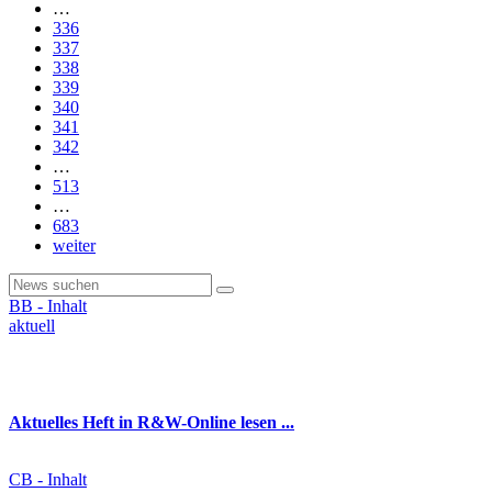
…
336
337
338
339
340
341
342
…
513
…
683
weiter
BB - Inhalt
aktuell
Aktuelles Heft in R&W-Online lesen ...
CB - Inhalt