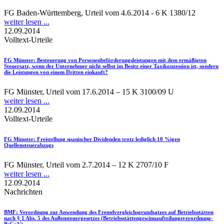
FG Baden-Württemberg, Urteil vom 4.6.2014 - 6 K 1380/12
weiter lesen ...
12.09.2014
Volltext-Urteile
FG Münster
: Besteuerung von Personenbeförderungsleistungen mit dem ermäßigten
Steuersatz, wenn der Unternehmer nicht selbst im Besitz einer Taxikonzession ist, sondern
die Leistungen von einem Dritten einkauft?
FG Münster, Urteil vom 17.6.2014 – 15 K 3100/09 U
weiter lesen ...
12.09.2014
Volltext-Urteile
FG Münster
: Freistellung spanischer Dividenden trotz lediglich 10 %igen
Quellensteuerabzugs
FG Münster, Urteil vom 2.7.2014 – 12 K 2707/10 F
weiter lesen ...
12.09.2014
Nachrichten
BMF
: Verordnung zur Anwendung des Fremdvergleichsgrundsatzes auf Betriebsstätten
nach § 1 Abs. 5 des Außensteuergesetzes (Betriebsstättengewinnaufteilungsverordnung-