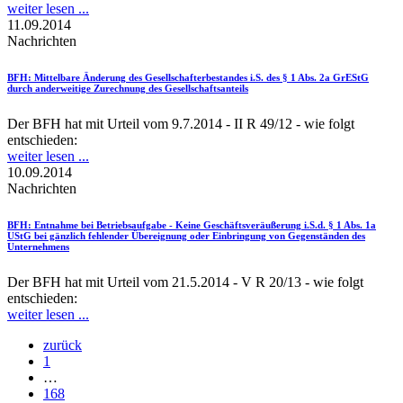
weiter lesen ...
11.09.2014
Nachrichten
BFH
: Mittelbare Änderung des Gesellschafterbestandes i.S. des § 1 Abs. 2a GrEStG
durch anderweitige Zurechnung des Gesellschaftsanteils
Der BFH hat mit Urteil vom 9.7.2014 - II R 49/12 - wie folgt
entschieden:
weiter lesen ...
10.09.2014
Nachrichten
BFH
: Entnahme bei Betriebsaufgabe - Keine Geschäftsveräußerung i.S.d. § 1 Abs. 1a
UStG bei gänzlich fehlender Übereignung oder Einbringung von Gegenständen des
Unternehmens
Der BFH hat mit Urteil vom 21.5.2014 - V R 20/13 - wie folgt
entschieden:
weiter lesen ...
zurück
1
…
168