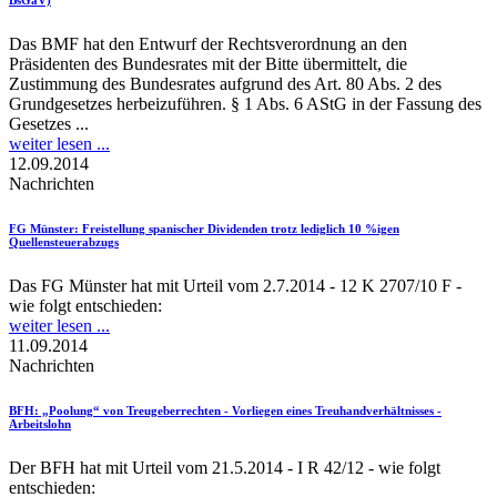
BsGaV)
Das BMF hat den Entwurf der Rechtsverordnung an den
Präsidenten des Bundesrates mit der Bitte übermittelt, die
Zustimmung des Bundesrates aufgrund des Art. 80 Abs. 2 des
Grundgesetzes herbeizuführen. § 1 Abs. 6 AStG in der Fassung des
Gesetzes ...
weiter lesen ...
12.09.2014
Nachrichten
FG Münster
: Freistellung spanischer Dividenden trotz lediglich 10 %igen
Quellensteuerabzugs
Das FG Münster hat mit Urteil vom 2.7.2014 - 12 K 2707/10 F -
wie folgt entschieden:
weiter lesen ...
11.09.2014
Nachrichten
BFH
: „Poolung“ von Treugeberrechten - Vorliegen eines Treuhandverhältnisses -
Arbeitslohn
Der BFH hat mit Urteil vom 21.5.2014 - I R 42/12 - wie folgt
entschieden: