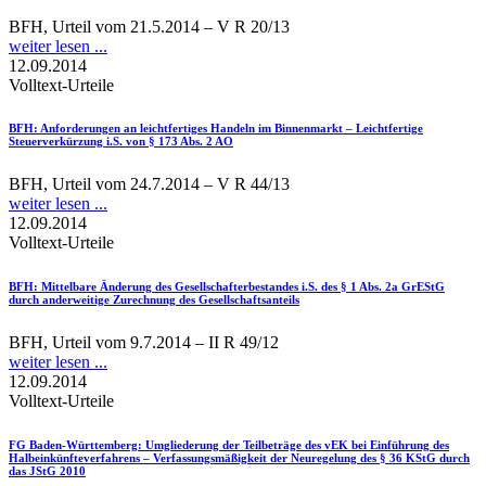
BFH, Urteil vom 21.5.2014 – V R 20/13
weiter lesen ...
12.09.2014
Volltext-Urteile
BFH
: Anforderungen an leichtfertiges Handeln im Binnenmarkt – Leichtfertige
Steuerverkürzung i.S. von § 173 Abs. 2 AO
BFH, Urteil vom 24.7.2014 – V R 44/13
weiter lesen ...
12.09.2014
Volltext-Urteile
BFH
: Mittelbare Änderung des Gesellschafterbestandes i.S. des § 1 Abs. 2a GrEStG
durch anderweitige Zurechnung des Gesellschaftsanteils
BFH, Urteil vom 9.7.2014 – II R 49/12
weiter lesen ...
12.09.2014
Volltext-Urteile
FG Baden-Württemberg
: Umgliederung der Teilbeträge des vEK bei Einführung des
Halbeinkünfteverfahrens – Verfassungsmäßigkeit der Neuregelung des § 36 KStG durch
das JStG 2010