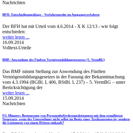
Nachrichten
BFH
: Entschädigungsklage - Verfahrensruhe im Ausgangsverfahren
Der BFH hat mit Urteil vom 4.6.2014 - X K 12/13 - wie folgt
entschieden:
weiter lesen ...
16.09.2014
Volltext-Urteile
BMF
: Anwendung des Fünften Vermögensbildungsgesetzes (5. VermBG)
Das BMF nimmt Stellung zur Anwendung des Fünften
Vermögensbildungsgesetzes in der Fassung der Bekanntmachung
vom 4.3.1994 (BGBl. I, 406, BStBl. I, 237) – 5. VermBG – unter
Berücksichtigung der
weiter lesen ...
15.09.2014
Nachrichten
FG Münster
: Besteuerung von Personenbeförderungsleistungen mit dem ermäßigten
Steuersatz, wenn der Unternehmer nicht selbst im Besitz einer Taxikonzession ist, sondern
die Leistungen von einem Dritten einkauft?