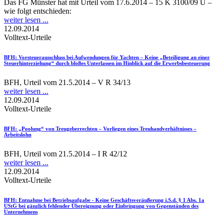
Das FG Münster hat mit Urteil vom 17.6.2014 – 15 K 3100/09 U –
wie folgt entschieden:
weiter lesen ...
12.09.2014
Volltext-Urteile
BFH
: Vorsteuerausschluss bei Aufwendungen für Yachten – Keine „Beteiligung an einer
Steuerhinterziehung“ durch bloßes Unterlassen im Hinblick auf die Erwerbsbesteuerung
BFH, Urteil vom 21.5.2014 – V R 34/13
weiter lesen ...
12.09.2014
Volltext-Urteile
BFH
: „Poolung“ von Treugeberrechten – Vorliegen eines Treuhandverhältnisses –
Arbeitslohn
BFH, Urteil vom 21.5.2014 – I R 42/12
weiter lesen ...
12.09.2014
Volltext-Urteile
BFH
: Entnahme bei Betriebsaufgabe - Keine Geschäftsveräußerung i.S.d. § 1 Abs. 1a
UStG bei gänzlich fehlender Übereignung oder Einbringung von Gegenständen des
Unternehmens