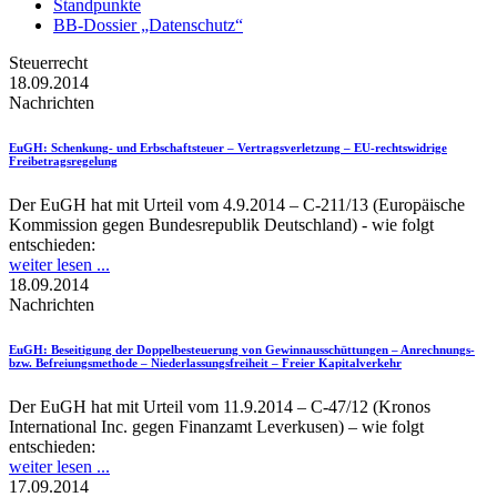
Standpunkte
BB-Dossier „Datenschutz“
Steuerrecht
18.09.2014
Nachrichten
EuGH
: Schenkung- und Erbschaftsteuer – Vertragsverletzung – EU-rechtswidrige
Freibetragsregelung
Der EuGH hat mit Urteil vom 4.9.2014 – C-211/13 (Europäische
Kommission gegen Bundesrepublik Deutschland) - wie folgt
entschieden:
weiter lesen ...
18.09.2014
Nachrichten
EuGH
: Beseitigung der Doppelbesteuerung von Gewinnausschüttungen – Anrechnungs-
bzw. Befreiungsmethode – Niederlassungsfreiheit – Freier Kapitalverkehr
Der EuGH hat mit Urteil vom 11.9.2014 – C-47/12 (Kronos
International Inc. gegen Finanzamt Leverkusen) – wie folgt
entschieden:
weiter lesen ...
17.09.2014