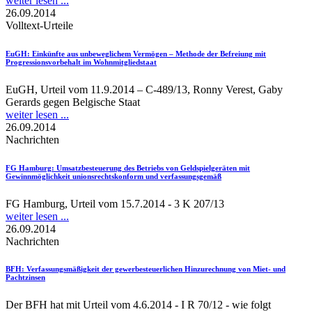
weiter lesen ...
26.09.2014
Volltext-Urteile
EuGH
: Einkünfte aus unbeweglichem Vermögen – Methode der Befreiung mit
Progressionsvorbehalt im Wohnmitgliedstaat
EuGH, Urteil vom 11.9.2014 – C-489/13, Ronny Verest, Gaby
Gerards gegen Belgische Staat
weiter lesen ...
26.09.2014
Nachrichten
FG Hamburg
: Umsatzbesteuerung des Betriebs von Geldspielgeräten mit
Gewinnmöglichkeit unionsrechtskonform und verfassungsgemäß
FG Hamburg, Urteil vom 15.7.2014 - 3 K 207/13
weiter lesen ...
26.09.2014
Nachrichten
BFH
: Verfassungsmäßigkeit der gewerbesteuerlichen Hinzurechnung von Miet- und
Pachtzinsen
Der BFH hat mit Urteil vom 4.6.2014 - I R 70/12 - wie folgt