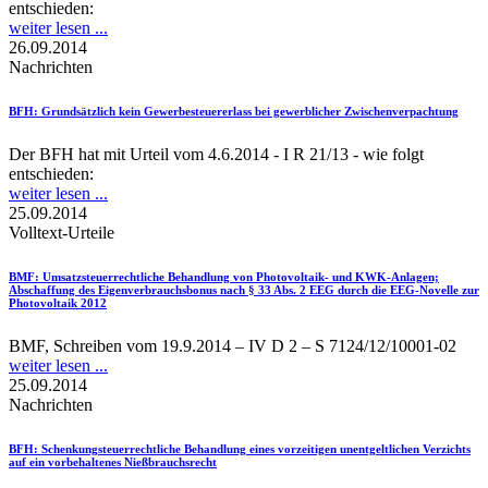
entschieden:
weiter lesen ...
26.09.2014
Nachrichten
BFH
: Grundsätzlich kein Gewerbesteuererlass bei gewerblicher Zwischenverpachtung
Der BFH hat mit Urteil vom 4.6.2014 - I R 21/13 - wie folgt
entschieden:
weiter lesen ...
25.09.2014
Volltext-Urteile
BMF
: Umsatzsteuerrechtliche Behandlung von Photovoltaik- und KWK-Anlagen;
Abschaffung des Eigenverbrauchsbonus nach § 33 Abs. 2 EEG durch die EEG-Novelle zur
Photovoltaik 2012
BMF, Schreiben vom 19.9.2014 – IV D 2 – S 7124/12/10001-02
weiter lesen ...
25.09.2014
Nachrichten
BFH
: Schenkungsteuerrechtliche Behandlung eines vorzeitigen unentgeltlichen Verzichts
auf ein vorbehaltenes Nießbrauchsrecht