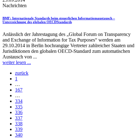
Nachrichten
BMF
: Internationale Standards beim steuerlichen Informationsaustausch –
Unterzeichnung des globalen OECDStandards
Anlässlich der Jahrestagung des „Global Forum on Transparency
and Exchange of Information for Tax Purposes“ werden am
29.10.2014 in Berlin hochrangige Vertreter zahlreicher Staaten und
Jurisdiktionen den globalen OECD-Standard zum automatischen
Austausch von ...
weiter lesen ...
zurück
1
…
167
…
334
335
336
337
338
339
340