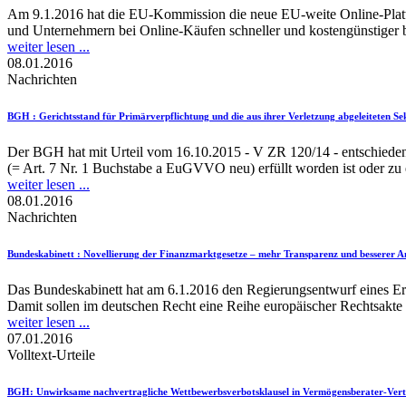
Am 9.1.2016 hat die EU-Kommission die neue EU-weite Online-Plattfor
und Unternehmern bei Online-Käufen schneller und kostengünstiger b
weiter lesen ...
08.01.2016
Nachrichten
BGH
: Gerichtsstand für Primärverpflichtung und die aus ihrer Verletzung abgeleiteten S
Der BGH hat mit Urteil vom 16.10.2015 - V ZR 120/14 - entschieden:
(= Art. 7 Nr. 1 Buchstabe a EuGVVO neu) erfüllt worden ist oder zu er
weiter lesen ...
08.01.2016
Nachrichten
Bundeskabinett
: Novellierung der Finanzmarktgesetze – mehr Transparenz und besserer A
Das Bundeskabinett hat am 6.1.2016 den Regierungsentwurf eines Erst
Damit sollen im deutschen Recht eine Reihe europäischer Rechtsakte 
weiter lesen ...
07.01.2016
Volltext-Urteile
BGH
: Unwirksame nachvertragliche Wettbewerbsverbotsklausel in Vermögensberater-Ver