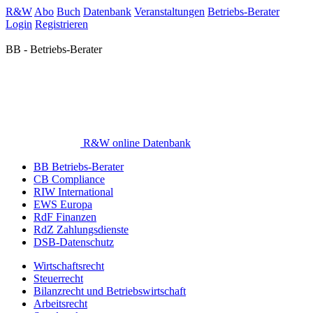
R&W
Abo
Buch
Datenbank
Veranstaltungen
Betriebs-Berater
Login
Registrieren
BB - Betriebs-Berater
R&W online Datenbank
BB Betriebs-Berater
CB Compliance
RIW International
EWS Europa
RdF Finanzen
RdZ Zahlungsdienste
DSB-Datenschutz
Wirtschaftsrecht
Steuerrecht
Bilanzrecht und Betriebswirtschaft
Arbeitsrecht