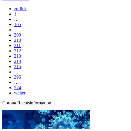
zurück
1
…
105
…
209
210
211
212
213
214
215
…
395
…
574
weiter
Corona Rechtsinformation