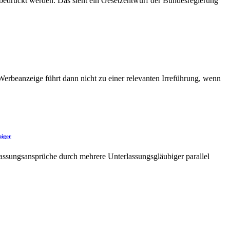
 bedruckt werden. Das sieht ein Gesetzentwurf der Bundesregierung
erbeanzeige führt dann nicht zu einer relevanten Irreführung, wenn
biger
assungsansprüche durch mehrere Unterlassungsgläubiger parallel