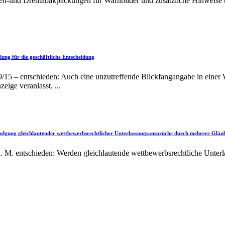
etten-und Drehtabakpackungen für Warnbilder und zusätzliche Hinweise
ung für die geschäftliche Entscheidung
15 – entschieden: Auch eine unzutreffende Blickfangangabe in einer W
ige veranlasst, ...
folgung gleichlautender wettbewerbsrechtlicher Unterlassungsansprüche durch mehrere Gläu
 M. entschieden: Werden gleichlautende wettbewerbsrechtliche Unterl