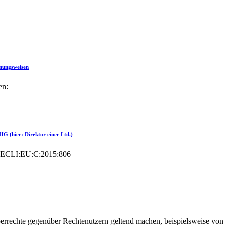
nungsweisen
en:
HG (hier: Direktor einer Ltd.)
, ECLI:EU:C:2015:806
errechte gegenüber Rechtenutzern geltend machen, beispielsweise von