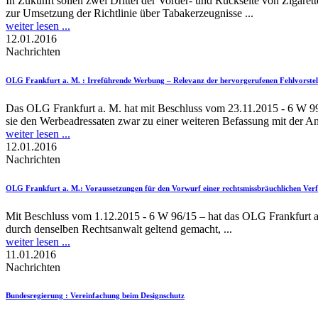
In Zukunft sollen zwei Drittel der Vorder- und Rückseite von Zigar
zur Umsetzung der Richtlinie über Tabakerzeugnisse ...
weiter lesen ...
12.01.2016
Nachrichten
OLG Frankfurt a. M.
: Irreführende Werbung – Relevanz der hervorgerufenen Fehlvorstell
Das OLG Frankfurt a. M. hat mit Beschluss vom 23.11.2015 - 6 W 99/
sie den Werbeadressaten zwar zu einer weiteren Befassung mit der Anze
weiter lesen ...
12.01.2016
Nachrichten
OLG Frankfurt a. M.
: Voraussetzungen für den Vorwurf einer rechtsmissbräuchlichen Ver
Mit Beschluss vom 1.12.2015 - 6 W 96/15 – hat das OLG Frankfurt a.
durch denselben Rechtsanwalt geltend gemacht, ...
weiter lesen ...
11.01.2016
Nachrichten
Bundesregierung
: Vereinfachung beim Designschutz