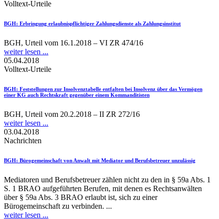
Volltext-Urteile
BGH
: Erbringung erlaubnispflichtiger Zahlungsdienste als Zahlungsinstitut
BGH, Urteil vom 16.1.2018 – VI ZR 474/16
weiter lesen ...
05.04.2018
Volltext-Urteile
BGH
: Feststellungen zur Insolvenztabelle entfalten bei Insolvenz über das Vermögen
einer KG auch Rechtskraft gegenüber einem Kommanditisten
BGH, Urteil vom 20.2.2018 – II ZR 272/16
weiter lesen ...
03.04.2018
Nachrichten
BGH
: Bürogemeinschaft von Anwalt mit Mediator und Berufsbetreuer unzulässig
Mediatoren und Berufsbetreuer zählen nicht zu den in § 59a Abs. 1
S. 1 BRAO aufgeführten Berufen, mit denen es Rechtsanwälten
über § 59a Abs. 3 BRAO erlaubt ist, sich zu einer
Bürogemeinschaft zu verbinden. ...
weiter lesen ...