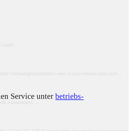
änder ...
ählte Verbandsgeschäftsführer eines Zweckverbands kann nach ...
uen Service unter
betriebs-
lle Anpassungen, ....
Abs. 1 Satz 1 Nr. 1 HGB besteht darin, die vom Handelsvertreter oder