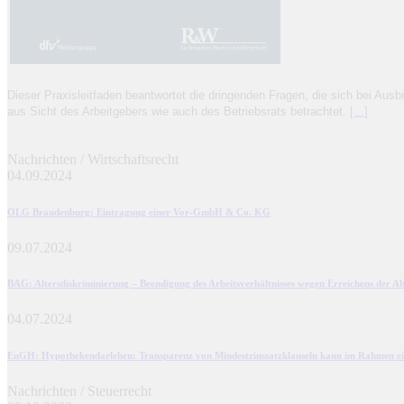
Dieser Praxisleitfaden beantwortet die dringenden Fragen, die sich bei Ausb
aus Sicht des Arbeitgebers wie auch des Betriebsrats betrachtet.
[...]
Nachrichten / Wirtschaftsrecht
04.09.2024
OLG Brandenburg
: Eintragung einer Vor-GmbH & Co. KG
09.07.2024
BAG
: Altersdiskriminierung – Beendigung des Arbeitsverhältnisses wegen Erreichens der A
04.07.2024
EuGH
: Hypothekendarlehen: Transparenz von Mindestzinssatzklauseln kann im Rahmen ei
Nachrichten / Steuerrecht