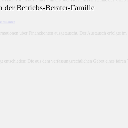
n der Betriebs-Berater-Familie
inanzkonten
rmationen über Finanzkonten ausgetauscht. Der Austausch erfolgte im
ntschieden: Die aus dem verfassungsrechtlichen Gebot eines fairen Ver