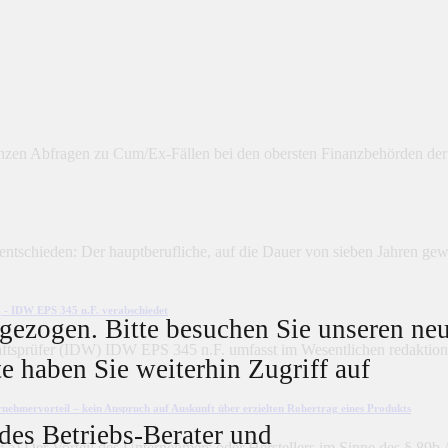
en Abfragen zu Cum/Ex-Fällen bei den obersten Finanzbehörden der L
tschieden: Der hauptberufliche, auf die Dauer von sieben Jahren gew
 - IDW EPS 345 n.F. verabschiedet
mgezogen. Bitte besuchen Sie unseren ne
haftsprüfer (IDW) IDW EPS 345 n.F. umfasst im Wesentlichen redaktione
te haben Sie weiterhin Zugriff auf
rnehmervorteil – kein Anspruch auf Auskunft über erzielten Rohertrag eines Produkts
 des Betriebs-Berater und
a) Der Vorteil des Unternehmers oder Herstellers im Sinne des § 89b 