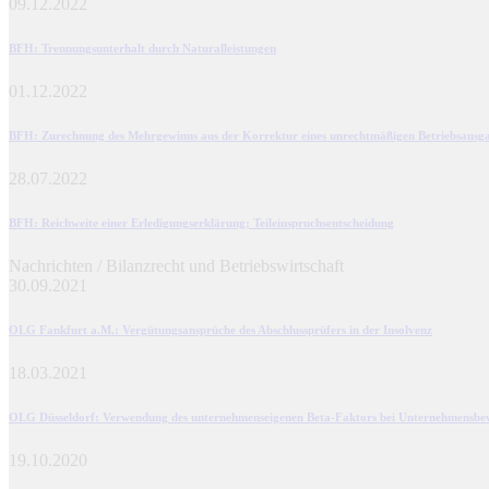
09.12.2022
BFH
: Trennungsunterhalt durch Naturalleistungen
01.12.2022
BFH
: Zurechnung des Mehrgewinns aus der Korrektur eines unrechtmäßigen Betriebsausg
28.07.2022
BFH
: Reichweite einer Erledigungserklärung; Teileinspruchsentscheidung
Nachrichten / Bilanzrecht und Betriebswirtschaft
30.09.2021
OLG Fankfurt a.M.
: Vergütungsansprüche des Abschlussprüfers in der Insolvenz
18.03.2021
OLG Düsseldorf
: Verwendung des unternehmenseigenen Beta-Faktors bei Unternehmensbe
19.10.2020