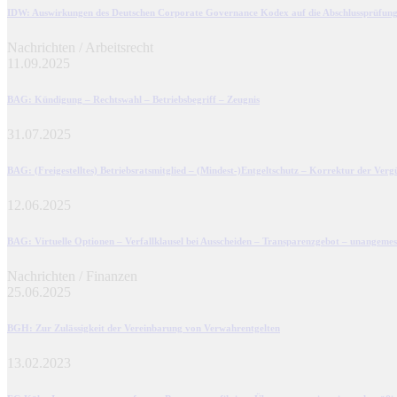
IDW
: Auswirkungen des Deutschen Corporate Governance Kodex auf die Abschlussprüfung
Nachrichten / Arbeitsrecht
11.09.2025
BAG
: Kündigung – Rechtswahl – Betriebsbegriff – Zeugnis
31.07.2025
BAG
: (Freigestelltes) Betriebsratsmitglied – (Mindest-)Entgeltschutz – Korrektur der V
12.06.2025
BAG
: Virtuelle Optionen – Verfallklausel bei Ausscheiden – Transparenzgebot – unangeme
Nachrichten / Finanzen
25.06.2025
BGH
: Zur Zulässigkeit der Vereinbarung von Verwahrentgelten
13.02.2023