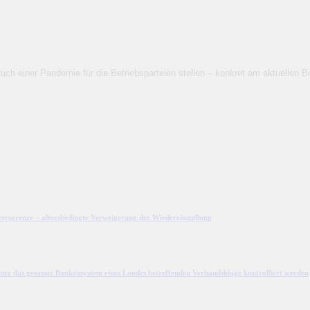
ruch einer Pandemie für die Betriebsparteien stellen – konkret am aktuellen B
ltersgrenze – altersbedingte Verweigerung der Wiedereinstellung
ner das gesamte Bankensystem eines Landes betreffenden Verbandsklage kontrolliert werden