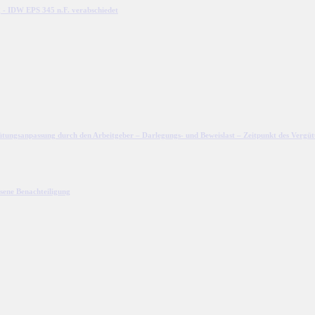
 - IDW EPS 345 n.F. verabschiedet
ergütungsanpassung durch den Arbeitgeber – Darlegungs- und Beweislast – Zeitpunkt des Verg
ssene Benachteiligung