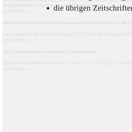
Vertragshändler geschaffenen Geschäftsverbindungen ...
die übrigen Zeitschrifte
weiter lesen ...
Eidgenössische Steuerverwaltung
: Informationsaustausch mit 86 Staaten zu ca. 3,1 Mio. F
Die Eidgenössische Steuerverwaltung (ESTV) hat mit 86 Staaten Info
weiter lesen ...
BAG
: Wiedereinsetzung in den vorigen Stand – einfache Signatur
Das BAG hat mit Beschluss vom 14.9.2020 – 5 AZB 23/20 – wie folgt e
weiter lesen ...