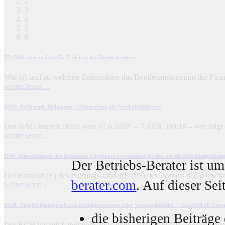
2
3
4
5
6
BT
: Abfragen zu Cum/Ex-Fällen in den Bundesländern
Wie oft und zu welchen Zeitpunkten das Bundesministerium der Finanz
weiter lesen ...
BAG
: Auflösende Bedingung – Abberufung als Geschäftsführerin
Das BAG hat mit Urteil vom 17.6.2020 – 7 AZR 398/18 – wie folgt en
weiter lesen ...
IDW
: Auswirkungen des Deutschen Corporate Governance Kodex auf die Abschlussprüfung
Der Betriebs-Berater ist u
Der Entwurf (E) des Prüfungsstandards (PS) des Instituts der Wirtsc
berater.com
. Auf dieser Sei
weiter lesen ...
BGH
: Ausgleichsanspruch von Handelsvertreter oder Vertragshändler – Goodwill als Unte
die bisherigen Beiträge
Der BGH hat mit Urteil vom 24.9.2020 - VII ZR 69/19 – entschieden: 