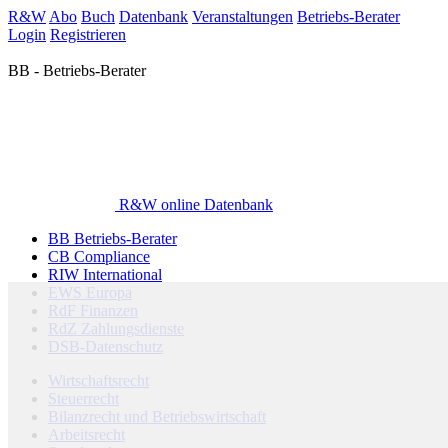
R&W
Abo
Buch
Datenbank
Veranstaltungen
Betriebs-Berater
Login
Registrieren
BB - Betriebs-Berater
R&W online Datenbank
BB Betriebs-Berater
CB Compliance
RIW International
EWS Europa
RdF Finanzen
RdZ Zahlungsdienste
DSB-Datenschutz
Wirtschaftsrecht
Steuerrecht
Bilanzrecht und Betriebswirtschaft
Arbeitsrecht