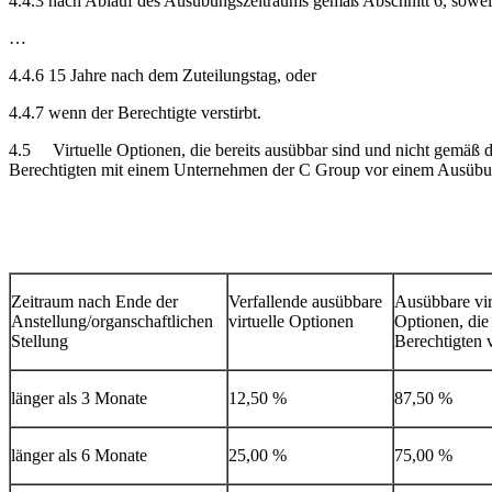
4.4.3 nach Ablauf des Ausübungszeitraums gemäß Abschnitt 6, sowei
…
4.4.6 15 Jahre nach dem Zuteilungstag, oder
4.4.7 wenn der Berechtigte verstirbt.
4.5 Virtuelle Optionen, die bereits ausübbar sind und nicht gemäß de
Berechtigten mit einem Unternehmen der C Group vor einem Ausübu
Zeitraum nach Ende der
Verfallende ausübbare
Ausübbare vir
Anstellung/organschaftlichen
virtuelle Optionen
Optionen, di
Stellung
Berechtigten 
länger als 3 Monate
12,50 %
87,50 %
länger als 6 Monate
25,00 %
75,00 %