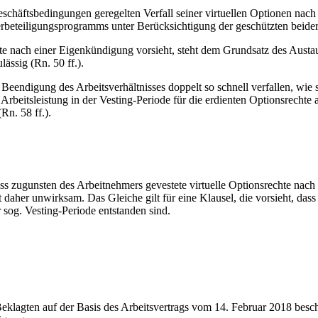
schäftsbedingungen geregelten Verfall seiner virtuellen Optionen nac
erbeteiligungsprogramms unter Berücksichtigung der geschützten beiders
echte nach einer Eigenkündigung vorsieht, steht dem Grundsatz des Aus
ssig (Rn. 50 ff.).
 Beendigung des Arbeitsverhältnisses doppelt so schnell verfallen, wie
Arbeitsleistung in der Vesting-Periode für die erdienten Optionsrechte a
Rn. 58 ff.).
ss zugunsten des Arbeitnehmers gevestete virtuelle Optionsrechte nac
 daher unwirksam. Das Gleiche gilt für eine Klausel, die vorsieht, das
r sog. Vesting-Periode entstanden sind.
klagten auf der Basis des Arbeitsvertrags vom 14. Februar 2018 beschä