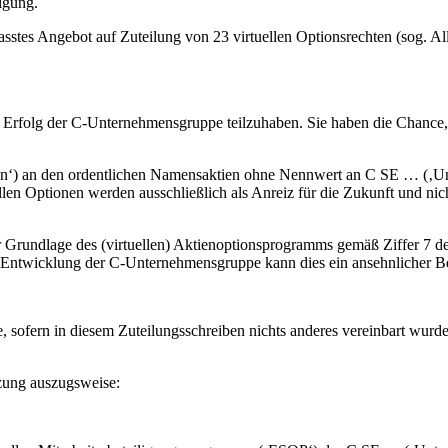
igung.
asstes Angebot auf Zuteilung von 23 virtuellen Optionsrechten (sog. Al
am Erfolg der C-Unternehmensgruppe teilzuhaben. Sie haben die Chance,
ionen‘) an den ordentlichen Namensaktien ohne Nennwert an C SE … (‚U
len Optionen werden ausschließlich als Anreiz für die Zukunft und nic
r Grundlage des (virtuellen) Aktienoptionsprogramms gemäß Ziffer 7 d
Entwicklung der C-Unternehmensgruppe kann dies ein ansehnlicher Be
 sofern in diesem Zuteilungsschreiben nichts anderes vereinbart wurde
zung auszugsweise: