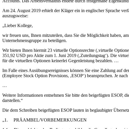
Accounts. Das Arbeitsverhältnis endete durch fristgemäße Eigenkünd
Am 24. August 2019 erhielt der Kläger ein in englischer Sprache verf
auszugsweise:
„Lieber Kollege,
wir freuen uns, Ihnen mitzuteilen, dass Sie die Möglichkeit haben, 
Unternehmensgruppe zu beteiligen.
Wir bieten Ihnen hiermit 23 virtuelle Optionsrechte (‚virtuelle Opt
351,92 USD pro Aktie zum 1. Juni 2019 (‚Zuteilungstag‘). Die virtuel
für die virtuellen Optionen keinerlei Gegenleistung bezahlen. …
Im Falle eines Ausübungsereignisses können Sie eine Zahlung auf de
(Employee Stock Option Provisions, ‚ESOP‘) beanspruchen. Je nach 
…
Weitere Informationen entnehmen Sie bitte den beigefügten ESOP, die,
darstellen.“
Die dem Schreiben beigefügten ESOP lauten in beglaubigter Überset
„1. PRÄAMBEL/VORBEMERKUNGEN