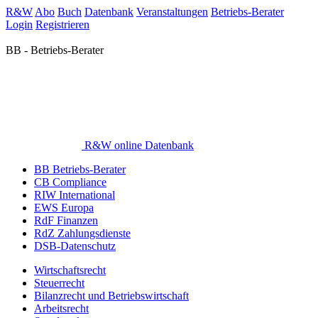
R&W
Abo
Buch
Datenbank
Veranstaltungen
Betriebs-Berater
Login
Registrieren
BB - Betriebs-Berater
R&W online Datenbank
BB Betriebs-Berater
CB Compliance
RIW International
EWS Europa
RdF Finanzen
RdZ Zahlungsdienste
DSB-Datenschutz
Wirtschaftsrecht
Steuerrecht
Bilanzrecht und Betriebswirtschaft
Arbeitsrecht