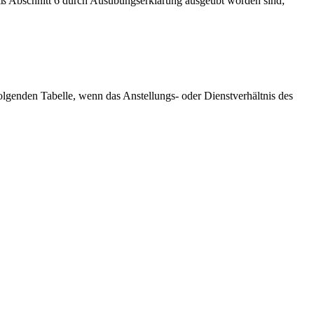
äß Abschnitt 6 durch Ausübungserklärung ausgeübt worden sind;
olgenden Tabelle, wenn das Anstellungs- oder Dienstverhältnis des