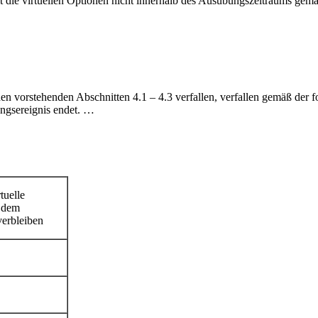
t die virtuellen Optionen nicht innerhalb des Ausübungszeitraums gem
n vorstehenden Abschnitten 4.1 – 4.3 verfallen, verfallen gemäß der f
ngsereignis endet. …
tuelle
e dem
verbleiben