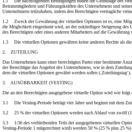
1.1 Die nachfolgenden Bedingungen bilden die Grundlage des virtu
Beiratsmitgliedern und Führungskräften des Unternehmens und seiner T
Unternehmens teilzuhaben, indem den Berechtigten vertragliche virt
1.2 Zweck der Gewährung der virtuellen Optionen ist es, eine Mögl
die Möglichkeit eingeräumt wird, an der zukünftigen Steigerung des 
des Berechtigten oder eines anderen Mitarbeiters auf die Gewährung we
1.3 Die virtuellen Optionen gewähren keine anderen Rechte als d
2. ZUTEILUNG
Das Unternehmen kann einer berechtigten Partei eine bestimmte Anzah
der Berechtigte das Angebot des Unternehmens, wie in dem Zuteilungs
dem die virtuellen Optionen gewährt werden sollen (‚Zuteilungstag‘),
3. AUSÜBBARKEIT (VESTING)
Die an den Berechtigten ausgegebene virtuelle Option wird wie folgt
3.1 Die Vesting-Periode beträgt vier Jahre und beginnt mit dem Zut
3.2 25 % der virtuellen Optionen werden nach Ablauf von zwölf (12
3.3 1/36 des verbleibenden Teils der ausgegebenen virtuellen Optio
Vesting-Periode 1 mitgerechnet wird) werden 50 % (25 % plus 25 %) d