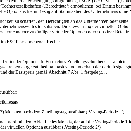
ellen Mitarbeiterbeteiligungsprogramms (‚ESOP‘) der C SE … (‚Unter
ochtergesellschaften (‚Berechtigte‘) ermöglichen, bei Eintritt bestimm
uelle Optionsrechte in Bezug auf Stammaktien des Unternehmens ohne 
ichkeit zu schaffen, den Berechtigten an das Unternehmen oder seine 
Unternehmenswertes teilzuhaben. Die Gewährung der virtuellen Optionen
iterer/anderer zukünftiger virtueller Optionen oder sonstiger Beteiligu
ie im ESOP beschriebenen Rechte. …
l virtueller Optionen in Form eines Zuteilungsschreibens … anbieten.
schreiben dargelegt, bedingungslos und innerhalb der darin festgeleg
 und der Basispreis gemäß Abschnitt 7 Abs. 1 festgelegt. …
 ausübbar:
eilungstag.
) Monaten nach dem Zuteilungstag ausübbar (‚Vesting-Periode 1‘).
nen wird mit dem Ablauf jedes Monats, der auf die Vesting-Periode 1 
er virtuellen Optionen ausübbar (‚Vesting-Periode 2‘).