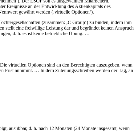
nehmen‘). Der ESOP soll es ausgewählten Mitarbeitern,
ter Ereignisse an der Entwicklung des Aktienkapitals des
Nennwert gewährt werden (‚virtuelle Optionen‘).
Tochtergesellschaften (zusammen: ‚C Group‘) zu binden, indem ihm
 stellt eine freiwillige Leistung dar und begründet keinen Anspruch
ngen, d. h. es ist keine betriebliche Übung. …
 Die virtuellen Optionen sind an den Berechtigten auszugeben, wenn
ten Frist annimmt. … In dem Zuteilungsschreiben werden der Tag, an
folgt, ausübbar, d. h. nach 12 Monaten (24 Monate insgesamt, wenn