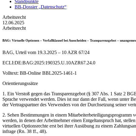
Standpunkte
BB-Dossier „Datenschutz“
Arbeitsrecht
12.06.2025
Arbeitsrecht
BAG
: Virtuelle Optionen – Verfallklausel bei Ausscheiden – Transparenzgebot – unangeme
BAG, Urteil vom 19.3.2025 – 10 AZR 67/24
ECLI:DE:BAG:2025:190325.U.10AZR67.24.0
Volltext: BB-Online BBL2025-1461-1
Orientierungssätze
1. Ein Verstoß gegen das Transparenzgebot (§ 307 Abs. 1 Satz 2 BGB)
Sprache verwendet werden. Dies ist nur dann der Fall, wenn unter Ber
der Vertragspartner des Verwenders von der Durchsetzung seiner vertr
2. Sehen Bestimmungen in einem Mitarbeiterbeteiligungsprogramm vor, 
werden, in denen der Arbeitnehmer einen Entgeltanspruch hat, stellen 
virtuellen Optionsrechte erst bei ihrer Ausübung zu einem Zahlungsa
infrage (Rn. 38 ff., 48).