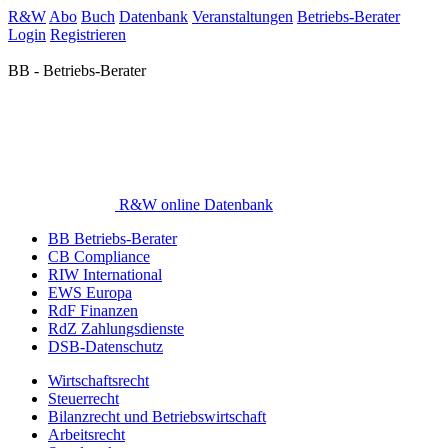
R&W
Abo
Buch
Datenbank
Veranstaltungen
Betriebs-Berater
Login
Registrieren
BB - Betriebs-Berater
R&W online Datenbank
BB Betriebs-Berater
CB Compliance
RIW International
EWS Europa
RdF Finanzen
RdZ Zahlungsdienste
DSB-Datenschutz
Wirtschaftsrecht
Steuerrecht
Bilanzrecht und Betriebswirtschaft
Arbeitsrecht