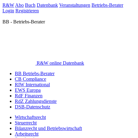
R&W
Abo
Buch
Datenbank
Veranstaltungen
Betriebs-Berater
Login
Registrieren
BB - Betriebs-Berater
R&W online Datenbank
BB Betriebs-Berater
CB Compliance
RIW International
EWS Europa
RdF Finanzen
RdZ Zahlungsdienste
DSB-Datenschutz
Wirtschaftsrecht
Steuerrecht
Bilanzrecht und Betriebswirtschaft
Arbeitsrecht