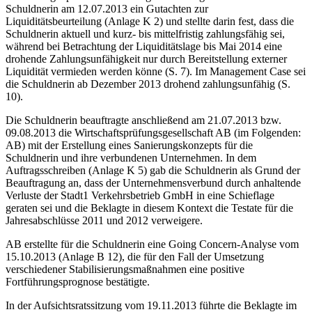
Schuldnerin am 12.07.2013 ein Gutachten zur
Liquiditätsbeurteilung (Anlage K 2) und stellte darin fest, dass die
Schuldnerin aktuell und kurz- bis mittelfristig zahlungsfähig sei,
während bei Betrachtung der Liquiditätslage bis Mai 2014 eine
drohende Zahlungsunfähigkeit nur durch Bereitstellung externer
Liquidität vermieden werden könne (S. 7). Im Management Case sei
die Schuldnerin ab Dezember 2013 drohend zahlungsunfähig (S.
10).
Die Schuldnerin beauftragte anschließend am 21.07.2013 bzw.
09.08.2013 die Wirtschaftsprüfungsgesellschaft AB (im Folgenden:
AB) mit der Erstellung eines Sanierungskonzepts für die
Schuldnerin und ihre verbundenen Unternehmen. In dem
Auftragsschreiben (Anlage K 5) gab die Schuldnerin als Grund der
Beauftragung an, dass der Unternehmensverbund durch anhaltende
Verluste der Stadt1 Verkehrsbetrieb GmbH in eine Schieflage
geraten sei und die Beklagte in diesem Kontext die Testate für die
Jahresabschlüsse 2011 und 2012 verweigere.
AB erstellte für die Schuldnerin eine Going Concern-Analyse vom
15.10.2013 (Anlage B 12), die für den Fall der Umsetzung
verschiedener Stabilisierungsmaßnahmen eine positive
Fortführungsprognose bestätigte.
In der Aufsichtsratssitzung vom 19.11.2013 führte die Beklagte im