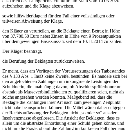
das Urteil des Landgerichts Frankfurt am Main vom 10.03.2020
aufzuheben und die Klage abzuweisen,
sowie hilfswiderklagend für den Fall einer vollständigen oder
teilweisen Abweisung der Klage,
den Kläger zu verurteilen, an die Beklagte einen Betrag in Höhe
von 37.780,50 Euro nebst Zinsen in Höhe von 9 Prozentpunkten
über dem jeweiligen Basiszinssatz seit dem 10.11.2014 zu zahlen.
Der Kläger beantragt,
die Berufung der Beklagten zurückzuweisen.
Er meint, dass am Vorliegen der Voraussetzungen des Tatbestandes
des § 133 Abs. 1 InsO keine Zweifel bestünden. Es handele sich bei
den angefochtenen Zahlungen um inkongruente Leistungen der
Schuldnerin, die unabhängig davon, ob Abschlussprüferhonorare
abstrakt als Masseverbindlichkeiten zu qualifizieren seien, nicht als
solche angesehen werden könnten. Maßgebend sei, dass die
Beklagte die Zahlungen ihrer Art nach zum jeweiligen Zeitpunkt
nicht habe beanspruchen können. Die Mittel wären daher entgegen
der Rechtsauffassung der Beklagten nicht „so oder so“ aus der
Insolvenzmasse abgeflossen. Die Ansicht der Beklagten, dass es
allein um die abstrakte Einordnung einer Schuld gehen könne, und
nicht um die Frage, ob auf die Zahlung im konkreten Fall überhaupt