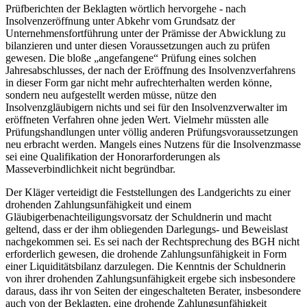
Prüfberichten der Beklagten wörtlich hervorgehe - nach
Insolvenzeröffnung unter Abkehr vom Grundsatz der
Unternehmensfortführung unter der Prämisse der Abwicklung zu
bilanzieren und unter diesen Voraussetzungen auch zu prüfen
gewesen. Die bloße „angefangene“ Prüfung eines solchen
Jahresabschlusses, der nach der Eröffnung des Insolvenzverfahrens
in dieser Form gar nicht mehr aufrechterhalten werden könne,
sondern neu aufgestellt werden müsse, nütze den
Insolvenzgläubigern nichts und sei für den Insolvenzverwalter im
eröffneten Verfahren ohne jeden Wert. Vielmehr müssten alle
Prüfungshandlungen unter völlig anderen Prüfungsvoraussetzungen
neu erbracht werden. Mangels eines Nutzens für die Insolvenzmasse
sei eine Qualifikation der Honorarforderungen als
Masseverbindlichkeit nicht begründbar.
Der Kläger verteidigt die Feststellungen des Landgerichts zu einer
drohenden Zahlungsunfähigkeit und einem
Gläubigerbenachteiligungsvorsatz der Schuldnerin und macht
geltend, dass er der ihm obliegenden Darlegungs- und Beweislast
nachgekommen sei. Es sei nach der Rechtsprechung des BGH nicht
erforderlich gewesen, die drohende Zahlungsunfähigkeit in Form
einer Liquiditätsbilanz darzulegen. Die Kenntnis der Schuldnerin
von ihrer drohenden Zahlungsunfähigkeit ergebe sich insbesondere
daraus, dass ihr von Seiten der eingeschalteten Berater, insbesondere
auch von der Beklagten, eine drohende Zahlungsunfähigkeit