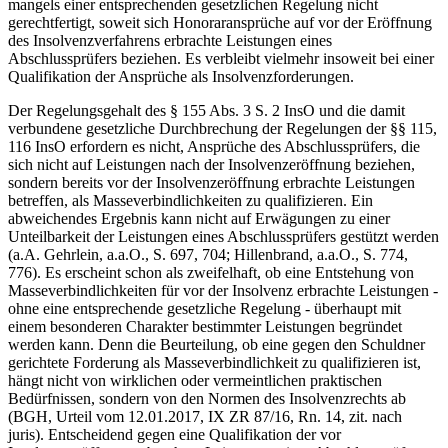
mangels einer entsprechenden gesetzlichen Regelung nicht
gerechtfertigt, soweit sich Honoraransprüche auf vor der Eröffnung
des Insolvenzverfahrens erbrachte Leistungen eines
Abschlussprüfers beziehen. Es verbleibt vielmehr insoweit bei einer
Qualifikation der Ansprüche als Insolvenzforderungen.
Der Regelungsgehalt des § 155 Abs. 3 S. 2 InsO und die damit
verbundene gesetzliche Durchbrechung der Regelungen der §§ 115,
116 InsO erfordern es nicht, Ansprüche des Abschlussprüfers, die
sich nicht auf Leistungen nach der Insolvenzeröffnung beziehen,
sondern bereits vor der Insolvenzeröffnung erbrachte Leistungen
betreffen, als Masseverbindlichkeiten zu qualifizieren. Ein
abweichendes Ergebnis kann nicht auf Erwägungen zu einer
Unteilbarkeit der Leistungen eines Abschlussprüfers gestützt werden
(a.A. Gehrlein, a.a.O., S. 697, 704; Hillenbrand, a.a.O., S. 774,
776). Es erscheint schon als zweifelhaft, ob eine Entstehung von
Masseverbindlichkeiten für vor der Insolvenz erbrachte Leistungen -
ohne eine entsprechende gesetzliche Regelung - überhaupt mit
einem besonderen Charakter bestimmter Leistungen begründet
werden kann. Denn die Beurteilung, ob eine gegen den Schuldner
gerichtete Forderung als Masseverbindlichkeit zu qualifizieren ist,
hängt nicht von wirklichen oder vermeintlichen praktischen
Bedürfnissen, sondern von den Normen des Insolvenzrechts ab
(BGH, Urteil vom 12.01.2017, IX ZR 87/16, Rn. 14, zit. nach
juris). Entscheidend gegen eine Qualifikation der vor