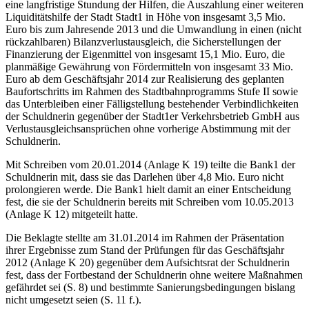
eine langfristige Stundung der Hilfen, die Auszahlung einer weiteren
Liquiditätshilfe der Stadt Stadt1 in Höhe von insgesamt 3,5 Mio.
Euro bis zum Jahresende 2013 und die Umwandlung in einen (nicht
rückzahlbaren) Bilanzverlustausgleich, die Sicherstellungen der
Finanzierung der Eigenmittel von insgesamt 15,1 Mio. Euro, die
planmäßige Gewährung von Fördermitteln von insgesamt 33 Mio.
Euro ab dem Geschäftsjahr 2014 zur Realisierung des geplanten
Baufortschritts im Rahmen des Stadtbahnprogramms Stufe II sowie
das Unterbleiben einer Fälligstellung bestehender Verbindlichkeiten
der Schuldnerin gegenüber der Stadt1er Verkehrsbetrieb GmbH aus
Verlustausgleichsansprüchen ohne vorherige Abstimmung mit der
Schuldnerin.
Mit Schreiben vom 20.01.2014 (Anlage K 19) teilte die Bank1 der
Schuldnerin mit, dass sie das Darlehen über 4,8 Mio. Euro nicht
prolongieren werde. Die Bank1 hielt damit an einer Entscheidung
fest, die sie der Schuldnerin bereits mit Schreiben vom 10.05.2013
(Anlage K 12) mitgeteilt hatte.
Die Beklagte stellte am 31.01.2014 im Rahmen der Präsentation
ihrer Ergebnisse zum Stand der Prüfungen für das Geschäftsjahr
2012 (Anlage K 20) gegenüber dem Aufsichtsrat der Schuldnerin
fest, dass der Fortbestand der Schuldnerin ohne weitere Maßnahmen
gefährdet sei (S. 8) und bestimmte Sanierungsbedingungen bislang
nicht umgesetzt seien (S. 11 f.).