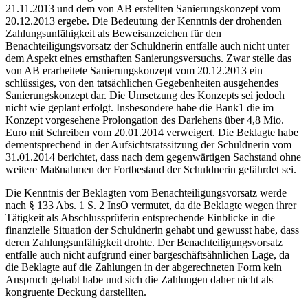
21.11.2013 und dem von AB erstellten Sanierungskonzept vom
20.12.2013 ergebe. Die Bedeutung der Kenntnis der drohenden
Zahlungsunfähigkeit als Beweisanzeichen für den
Benachteiligungsvorsatz der Schuldnerin entfalle auch nicht unter
dem Aspekt eines ernsthaften Sanierungsversuchs. Zwar stelle das
von AB erarbeitete Sanierungskonzept vom 20.12.2013 ein
schlüssiges, von den tatsächlichen Gegebenheiten ausgehendes
Sanierungskonzept dar. Die Umsetzung des Konzepts sei jedoch
nicht wie geplant erfolgt. Insbesondere habe die Bank1 die im
Konzept vorgesehene Prolongation des Darlehens über 4,8 Mio.
Euro mit Schreiben vom 20.01.2014 verweigert. Die Beklagte habe
dementsprechend in der Aufsichtsratssitzung der Schuldnerin vom
31.01.2014 berichtet, dass nach dem gegenwärtigen Sachstand ohne
weitere Maßnahmen der Fortbestand der Schuldnerin gefährdet sei.
Die Kenntnis der Beklagten vom Benachteiligungsvorsatz werde
nach § 133 Abs. 1 S. 2 InsO vermutet, da die Beklagte wegen ihrer
Tätigkeit als Abschlussprüferin entsprechende Einblicke in die
finanzielle Situation der Schuldnerin gehabt und gewusst habe, dass
deren Zahlungsunfähigkeit drohte. Der Benachteiligungsvorsatz
entfalle auch nicht aufgrund einer bargeschäftsähnlichen Lage, da
die Beklagte auf die Zahlungen in der abgerechneten Form kein
Anspruch gehabt habe und sich die Zahlungen daher nicht als
kongruente Deckung darstellten.