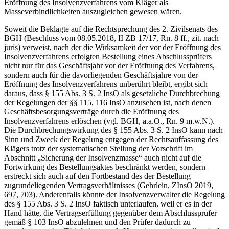
Eröffnung des Insolvenzverfahrens vom Kläger als
Masseverbindlichkeiten auszugleichen gewesen wären.
Soweit die Beklagte auf die Rechtsprechung des 2. Zivilsenats des
BGH (Beschluss vom 08.05.2018, II ZB 17/17, Rn. 8 ff., zit. nach
juris) verweist, nach der die Wirksamkeit der vor der Eröffnung des
Insolvenzverfahrens erfolgten Bestellung eines Abschlussprüfers
nicht nur für das Geschäftsjahr vor der Eröffnung des Verfahrens,
sondern auch für die davorliegenden Geschäftsjahre von der
Eröffnung des Insolvenzverfahrens unberührt bleibt, ergibt sich
daraus, dass § 155 Abs. 3 S. 2 InsO als gesetzliche Durchbrechung
der Regelungen der §§ 115, 116 InsO anzusehen ist, nach denen
Geschäftsbesorgungsverträge durch die Eröffnung des
Insolvenzverfahrens erlöschen (vgl. BGH, a.a.O., Rn. 9 m.w.N.).
Die Durchbrechungswirkung des § 155 Abs. 3 S. 2 InsO kann nach
Sinn und Zweck der Regelung entgegen der Rechtsauffassung des
Klägers trotz der systematischen Stellung der Vorschrift im
Abschnitt „Sicherung der Insolvenzmasse“ auch nicht auf die
Fortwirkung des Bestellungsaktes beschränkt werden, sondern
erstreckt sich auch auf den Fortbestand des der Bestellung
zugrundeliegenden Vertragsverhältnisses (Gehrlein, ZInsO 2019,
697, 703). Anderenfalls könnte der Insolvenzverwalter die Regelung
des § 155 Abs. 3 S. 2 InsO faktisch unterlaufen, weil er es in der
Hand hätte, die Vertragserfüllung gegenüber dem Abschlussprüfer
gemäß § 103 InsO abzulehnen und den Prüfer dadurch zu