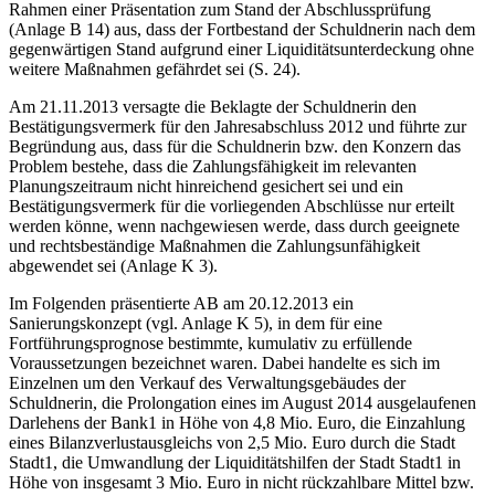
Rahmen einer Präsentation zum Stand der Abschlussprüfung
(Anlage B 14) aus, dass der Fortbestand der Schuldnerin nach dem
gegenwärtigen Stand aufgrund einer Liquiditätsunterdeckung ohne
weitere Maßnahmen gefährdet sei (S. 24).
Am 21.11.2013 versagte die Beklagte der Schuldnerin den
Bestätigungsvermerk für den Jahresabschluss 2012 und führte zur
Begründung aus, dass für die Schuldnerin bzw. den Konzern das
Problem bestehe, dass die Zahlungsfähigkeit im relevanten
Planungszeitraum nicht hinreichend gesichert sei und ein
Bestätigungsvermerk für die vorliegenden Abschlüsse nur erteilt
werden könne, wenn nachgewiesen werde, dass durch geeignete
und rechtsbeständige Maßnahmen die Zahlungsunfähigkeit
abgewendet sei (Anlage K 3).
Im Folgenden präsentierte AB am 20.12.2013 ein
Sanierungskonzept (vgl. Anlage K 5), in dem für eine
Fortführungsprognose bestimmte, kumulativ zu erfüllende
Voraussetzungen bezeichnet waren. Dabei handelte es sich im
Einzelnen um den Verkauf des Verwaltungsgebäudes der
Schuldnerin, die Prolongation eines im August 2014 ausgelaufenen
Darlehens der Bank1 in Höhe von 4,8 Mio. Euro, die Einzahlung
eines Bilanzverlustausgleichs von 2,5 Mio. Euro durch die Stadt
Stadt1, die Umwandlung der Liquiditätshilfen der Stadt Stadt1 in
Höhe von insgesamt 3 Mio. Euro in nicht rückzahlbare Mittel bzw.