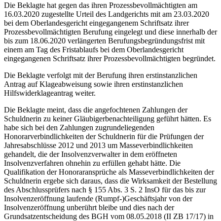
Die Beklagte hat gegen das ihren Prozessbevollmächtigten am
16.03.2020 zugestellte Urteil des Landgerichts mit am 23.03.2020
bei dem Oberlandesgericht eingegangenem Schriftsatz ihrer
Prozessbevollmächtigten Berufung eingelegt und diese innerhalb der
bis zum 18.06.2020 verlängerten Berufungsbegründungsfrist mit
einem am Tag des Fristablaufs bei dem Oberlandesgericht
eingegangenen Schriftsatz ihrer Prozessbevollmächtigten begründet.
Die Beklagte verfolgt mit der Berufung ihren erstinstanzlichen
Antrag auf Klageabweisung sowie ihren erstinstanzlichen
Hilfswiderklageantrag weiter.
Die Beklagte meint, dass die angefochtenen Zahlungen der
Schuldnerin zu keiner Gläubigerbenachteiligung geführt hätten. Es
habe sich bei den Zahlungen zugrundeliegenden
Honorarverbindlichkeiten der Schuldnerin für die Prüfungen der
Jahresabschlüsse 2012 und 2013 um Masseverbindlichkeiten
gehandelt, die der Insolvenzverwalter in dem eröffneten
Insolvenzverfahren ohnehin zu erfüllen gehabt hätte. Die
Qualifikation der Honoraransprüche als Masseverbindlichkeiten der
Schuldnerin ergebe sich daraus, dass die Wirksamkeit der Bestellung
des Abschlussprüfers nach § 155 Abs. 3 S. 2 InsO für das bis zur
Insolvenzeröffnung laufende (Rumpf-)Geschäftsjahr von der
Insolvenzeröffnung unberührt bleibe und dies nach der
Grundsatzentscheidung des BGH vom 08.05.2018 (II ZB 17/17) in