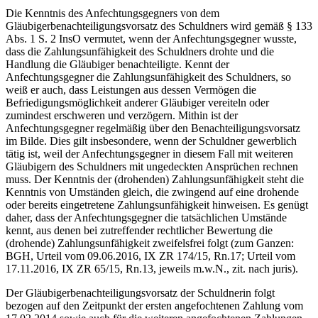
Die Kenntnis des Anfechtungsgegners von dem
Gläubigerbenachteiligungsvorsatz des Schuldners wird gemäß § 133
Abs. 1 S. 2 InsO vermutet, wenn der Anfechtungsgegner wusste,
dass die Zahlungsunfähigkeit des Schuldners drohte und die
Handlung die Gläubiger benachteiligte. Kennt der
Anfechtungsgegner die Zahlungsunfähigkeit des Schuldners, so
weiß er auch, dass Leistungen aus dessen Vermögen die
Befriedigungsmöglichkeit anderer Gläubiger vereiteln oder
zumindest erschweren und verzögern. Mithin ist der
Anfechtungsgegner regelmäßig über den Benachteiligungsvorsatz
im Bilde. Dies gilt insbesondere, wenn der Schuldner gewerblich
tätig ist, weil der Anfechtungsgegner in diesem Fall mit weiteren
Gläubigern des Schuldners mit ungedeckten Ansprüchen rechnen
muss. Der Kenntnis der (drohenden) Zahlungsunfähigkeit steht die
Kenntnis von Umständen gleich, die zwingend auf eine drohende
oder bereits eingetretene Zahlungsunfähigkeit hinweisen. Es genügt
daher, dass der Anfechtungsgegner die tatsächlichen Umstände
kennt, aus denen bei zutreffender rechtlicher Bewertung die
(drohende) Zahlungsunfähigkeit zweifelsfrei folgt (zum Ganzen:
BGH, Urteil vom 09.06.2016, IX ZR 174/15, Rn.17; Urteil vom
17.11.2016, IX ZR 65/15, Rn.13, jeweils m.w.N., zit. nach juris).
Der Gläubigerbenachteiligungsvorsatz der Schuldnerin folgt
bezogen auf den Zeitpunkt der ersten angefochtenen Zahlung vom