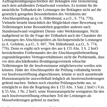
Auftragsbestätigungsschreiben der Beklagten eine Honorierung
nach dem anfallenden Zeitaufwand vorsehen. Es kommt für die
tatsächliche Teilbarkeit der Leistungen der Beklagten nicht auf die
gesetzlich geregelten Besonderheiten des Verfahrens der
Abschlussprüfung an (a.A. Hillenbrand, a.a.O., S. 774, 776).
Vielmehr besteht hinsichtlich der Möglichkeit einer Bewertung von
Teilleistungen keine Besonderheit gegenüber anderen nach
Stundenaufwand vergüteten Dienst- oder Werkleistungen. Nicht
maßgebend ist für die Frage der Teilbarkeit auch der Charakter der
Leistungen des Abschlussprüfers als höchstpersönliche Leistungen
(a.A. Gehrlein, a.a.O., S. 697, 704; Hillenbrand, a.a.O., S. 774,
776). Denn es ergibt sich wegen des aus § 155 Abs. 3 S. 2 InsO
herzuleitenden Fortbestandes des der Abschlussprüferbestellung
zugrundeliegenden Vertragsverhältnisses nicht die Problematik, dass
vor dem abschließenden Bestätigungsvermerk erbrachte
Teilleistungen für die Insolvenzmasse möglicherweise wertlos sein
können. Hätte der Abschlussprüfer die Prüfung vollständig bereits
vor Insolvenzeröffnung abgeschlossen, könnte er noch ausstehende
Honoraransprüche unzweifelhaft lediglich als Insolvenzforderungen
geltend machen. Stehen noch einzelne Prüfungsschritte aus, so
ermöglicht es ihm die Regelung des § 155 Abs. 3 Satz 2 InsO i.V.m.
§ 55 Abs. 1 Nr. 2 InsO, seine Honoraransprüche wenigstens für den
nach Insolvenzeröffnung erbrachten Teil der Leistungen als
Masseforderungen geltend zu machen.