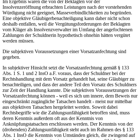
Im Ergebnis waren die von der Beklagten vor der
Insolvenzeröffnung erbrachten Leistungen nach der vorstehenden
Würdigung nicht geeignet, Masseverbindlichkeiten zu begründen.
Eine objektive Gläubigerbenachteiligung kann daher nicht schon
deshalb entfallen, weil die Vergütungsforderungen der Beklagten
vom Kläger als Insolvenzverwalter im Umfang der angefochtenen
Zahlungen der Schuldnerin hypothetisch ohnehin hätten vergütet
werden müssen.
Die subjektiven Voraussetzungen einer Vorsatzanfechtung sind
gegeben.
In subjektiver Hinsicht setzt die Vorsatzanfechtung gemäß § 133
Abs. 1 S. 1 und 2 InsO a.F. voraus, dass der Schuldner bei der
Rechtshandlung mit dem Vorsatz gehandelt hat, seine Gläubiger zu
benachteiligen, und dass der andere Teil den Vorsatz des Schuldners
zur Zeit der Handlung kannte. Die subjektiven Voraussetzungen der
Vorsatzanfechtung können - weil es sich um innere, dem Beweis nur
eingeschränkt zugängliche Tatsachen handelt - meist nur mittelbar
aus objektiven Tatsachen hergeleitet werden. Soweit dabei
Rechtsbegriffe wie die Zahlungsunfähigkeit betroffen sind, muss
deren Kenntnis außerdem oft aus der Kenntnis von
Anknüpfungstatsachen erschlossen werden. Der Kenntnis von der
(drohenden) Zahlungsunfähigkeit steht auch im Rahmen des § 133
Abs. 1 InsO die Kenntnis von Umständen gleich, die zwingend auf