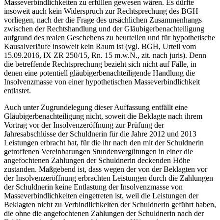
Masseverbindlichkeiten zu erfüllen gewesen wären. Es dürfte
insoweit auch kein Widerspruch zur Rechtsprechung des BGH
vorliegen, nach der die Frage des ursächlichen Zusammenhangs
zwischen der Rechtshandlung und der Gläubigerbenachteiligung
aufgrund des realen Geschehens zu beurteilen und für hypothetische
Kausalverläufe insoweit kein Raum ist (vgl. BGH, Urteil vom
15.09.2016, IX ZR 250/15, Rn. 15 m.w.N., zit. nach juris). Denn
die betreffende Rechtsprechung bezieht sich nicht auf Fälle, in
denen eine potentiell gläubigerbenachteiligende Handlung die
Insolvenzmasse von einer hypothetischen Masseverbindlichkeit
entlastet.
Auch unter Zugrundelegung dieser Auffassung entfällt eine
Gläubigerbenachteiligung nicht, soweit die Beklagte nach ihrem
Vortrag vor der Insolvenzeröffnung zur Prüfung der
Jahresabschlüsse der Schuldnerin für die Jahre 2012 und 2013
Leistungen erbracht hat, für die ihr nach den mit der Schuldnerin
getroffenen Vereinbarungen Stundenvergütungen in einer die
angefochtenen Zahlungen der Schuldnerin deckenden Höhe
zustanden. Maßgebend ist, dass wegen der von der Beklagten vor
der Insolvenzeröffnung erbrachten Leistungen durch die Zahlungen
der Schuldnerin keine Entlastung der Insolvenzmasse von
Masseverbindlichkeiten eingetreten ist, weil die Leistungen der
Beklagten nicht zu Verbindlichkeiten der Schuldnerin geführt haben,
die ohne die angefochtenen Zahlungen der Schuldnerin nach der