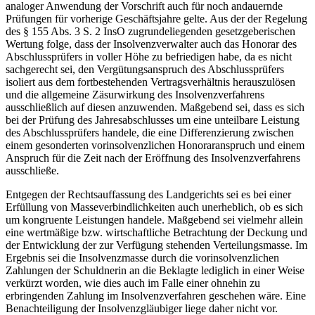
analoger Anwendung der Vorschrift auch für noch andauernde
Prüfungen für vorherige Geschäftsjahre gelte. Aus der der Regelung
des § 155 Abs. 3 S. 2 InsO zugrundeliegenden gesetzgeberischen
Wertung folge, dass der Insolvenzverwalter auch das Honorar des
Abschlussprüfers in voller Höhe zu befriedigen habe, da es nicht
sachgerecht sei, den Vergütungsanspruch des Abschlussprüfers
isoliert aus dem fortbestehenden Vertragsverhältnis herauszulösen
und die allgemeine Zäsurwirkung des Insolvenzverfahrens
ausschließlich auf diesen anzuwenden. Maßgebend sei, dass es sich
bei der Prüfung des Jahresabschlusses um eine unteilbare Leistung
des Abschlussprüfers handele, die eine Differenzierung zwischen
einem gesonderten vorinsolvenzlichen Honoraranspruch und einem
Anspruch für die Zeit nach der Eröffnung des Insolvenzverfahrens
ausschließe.
Entgegen der Rechtsauffassung des Landgerichts sei es bei einer
Erfüllung von Masseverbindlichkeiten auch unerheblich, ob es sich
um kongruente Leistungen handele. Maßgebend sei vielmehr allein
eine wertmäßige bzw. wirtschaftliche Betrachtung der Deckung und
der Entwicklung der zur Verfügung stehenden Verteilungsmasse. Im
Ergebnis sei die Insolvenzmasse durch die vorinsolvenzlichen
Zahlungen der Schuldnerin an die Beklagte lediglich in einer Weise
verkürzt worden, wie dies auch im Falle einer ohnehin zu
erbringenden Zahlung im Insolvenzverfahren geschehen wäre. Eine
Benachteiligung der Insolvenzgläubiger liege daher nicht vor.