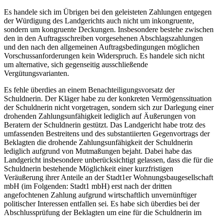
Es handele sich im Übrigen bei den geleisteten Zahlungen entgegen
der Würdigung des Landgerichts auch nicht um inkongruente,
sondern um kongruente Deckungen. Insbesondere bestehe zwischen
den in den Auftragsschreiben vorgesehenen Abschlagszahlungen
und den nach den allgemeinen Auftragsbedingungen möglichen
Vorschussanforderungen kein Widerspruch. Es handele sich nicht
um alternative, sich gegenseitig ausschließende
Vergütungsvarianten.
Es fehle überdies an einem Benachteiligungsvorsatz der
Schuldnerin. Der Kläger habe zu der konkreten Vermögenssituation
der Schuldnerin nicht vorgetragen, sondern sich zur Darlegung einer
drohenden Zahlungsunfähigkeit lediglich auf Äußerungen von
Beratern der Schuldnerin gestützt. Das Landgericht habe trotz des
umfassenden Bestreitens und des substantiierten Gegenvortrags der
Beklagten die drohende Zahlungsunfähigkeit der Schuldnerin
lediglich aufgrund von Mutmaßungen bejaht. Dabei habe das
Landgericht insbesondere unberücksichtigt gelassen, dass die für die
Schuldnerin bestehende Möglichkeit einer kurzfristigen
Veräußerung ihrer Anteile an der Stadt1er Wohnungsbaugesellschaft
mbH (im Folgenden: Stadt1 mbH) erst nach der dritten
angefochtenen Zahlung aufgrund wirtschaftlich unvernünftiger
politischer Interessen entfallen sei. Es habe sich überdies bei der
Abschlussprüfung der Beklagten um eine für die Schuldnerin im