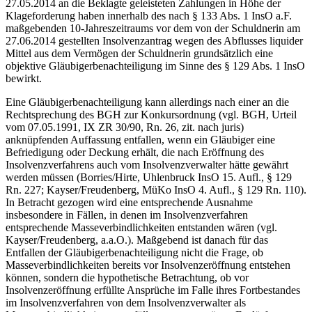
27.05.2014 an die Beklagte geleisteten Zahlungen in Höhe der
Klageforderung haben innerhalb des nach § 133 Abs. 1 InsO a.F.
maßgebenden 10-Jahreszeitraums vor dem von der Schuldnerin am
27.06.2014 gestellten Insolvenzantrag wegen des Abflusses liquider
Mittel aus dem Vermögen der Schuldnerin grundsätzlich eine
objektive Gläubigerbenachteiligung im Sinne des § 129 Abs. 1 InsO
bewirkt.
Eine Gläubigerbenachteiligung kann allerdings nach einer an die
Rechtsprechung des BGH zur Konkursordnung (vgl. BGH, Urteil
vom 07.05.1991, IX ZR 30/90, Rn. 26, zit. nach juris)
anknüpfenden Auffassung entfallen, wenn ein Gläubiger eine
Befriedigung oder Deckung erhält, die nach Eröffnung des
Insolvenzverfahrens auch vom Insolvenzverwalter hätte gewährt
werden müssen (Borries/Hirte, Uhlenbruck InsO 15. Aufl., § 129
Rn. 227; Kayser/Freudenberg, MüKo InsO 4. Aufl., § 129 Rn. 110).
In Betracht gezogen wird eine entsprechende Ausnahme
insbesondere in Fällen, in denen im Insolvenzverfahren
entsprechende Masseverbindlichkeiten entstanden wären (vgl.
Kayser/Freudenberg, a.a.O.). Maßgebend ist danach für das
Entfallen der Gläubigerbenachteiligung nicht die Frage, ob
Masseverbindlichkeiten bereits vor Insolvenzeröffnung entstehen
können, sondern die hypothetische Betrachtung, ob vor
Insolvenzeröffnung erfüllte Ansprüche im Falle ihres Fortbestandes
im Insolvenzverfahren von dem Insolvenzverwalter als