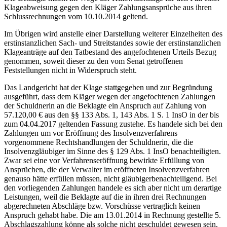
Klageabweisung gegen den Kläger Zahlungsansprüche aus ihren
Schlussrechnungen vom 10.10.2014 geltend.
Im Übrigen wird anstelle einer Darstellung weiterer Einzelheiten des
erstinstanzlichen Sach- und Streitstandes sowie der erstinstanzlichen
Klageanträge auf den Tatbestand des angefochtenen Urteils Bezug
genommen, soweit dieser zu den vom Senat getroffenen
Feststellungen nicht in Widerspruch steht.
Das Landgericht hat der Klage stattgegeben und zur Begründung
ausgeführt, dass dem Kläger wegen der angefochtenen Zahlungen
der Schuldnerin an die Beklagte ein Anspruch auf Zahlung von
57.120,00 € aus den §§ 133 Abs. 1, 143 Abs. 1 S. 1 InsO in der bis
zum 04.04.2017 geltenden Fassung zustehe. Es handele sich bei den
Zahlungen um vor Eröffnung des Insolvenzverfahrens
vorgenommene Rechtshandlungen der Schuldnerin, die die
Insolvenzgläubiger im Sinne des § 129 Abs. 1 InsO benachteiligten.
Zwar sei eine vor Verfahrenseröffnung bewirkte Erfüllung von
Ansprüchen, die der Verwalter im eröffneten Insolvenzverfahren
genauso hätte erfüllen müssen, nicht gläubigerbenachteiligend. Bei
den vorliegenden Zahlungen handele es sich aber nicht um derartige
Leistungen, weil die Beklagte auf die in ihren drei Rechnungen
abgerechneten Abschläge bzw. Vorschüsse vertraglich keinen
Anspruch gehabt habe. Die am 13.01.2014 in Rechnung gestellte 5.
Abschlagszahlung könne als solche nicht geschuldet gewesen sein,