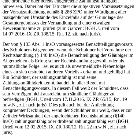
eine drohende oder bereits eingetretene Zahlungsunfähigkeit
hinweisen. Dabei hat der Tatrichter die subjektiven Voraussetzungen
der Vorsatzanfechtung gemäß § 286 ZPO unter Würdigung aller
maßgeblichen Umstände des Einzelfalls auf der Grundlage des
Gesamtergebnisses der Verhandlung und einer etwaigen
Beweisaufnahme zu prüfen (zum Ganzen: BGH, Urteil vom
14.07.2016, IX ZR 188/15, Rn. 12, zit. nach juris).
Der von § 133 Abs. 1 InsO vorausgesetzte Benachteiligungsvorsatz
des Schuldners ist gegeben, wenn der Schuldner bei Vornahme der
Rechtshandlung (§ 140 InsO) die Benachteiligung der Gläubiger im
Allgemeinen als Erfolg seiner Rechtshandlung gewollt oder als
mutmaßliche Folge - sei es auch als unvermeidliche Nebenfolge
eines an sich erstrebten anderen Vorteils - erkannt und gebilligt hat.
Ein Schuldner, der zahlungsunfähig ist und seine
Zahlungsunfähigkeit kennt, handelt in aller Regel mit
Benachteiligungsvorsatz. In diesem Fall weiß der Schuldner, dass
sein Vermögen nicht ausreicht, um sämtliche Gläubiger zu
befriedigen (BGH, Urteil vom 17.11.2016, IX ZR 65/15, Rn. 19
m.w.N., zit. nach juris). Dies gilt auch bei der Anfechtung
kongruenter Deckungen, wenn der Schuldner nur weiß, dass er zur
Zeit der Wirksamkeit der angefochtenen Rechtshandlung (§140
InsO) zahlungsunfähig oder drohend zahlungsunfähig war (BGH,
Urteil vom 12.02.2015, IX ZR 180/12, Rn. 22 m.w.N., zit. nach
juris).