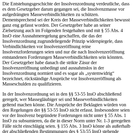
Die Entstehungsgeschichte der Insolvenzordnung verdeutliche, dass
es dem Gesetzgeber darum gegangen sei, die Insolvenzmasse vor
aufgedrängten Masseverbindlichkeiten zu schützen.
Dementsprechend sei der Kreis der Masseverbindlichkeiten bewusst
ganz eng gefasst worden. Der Gesetzgeber habe an seiner
Zielsetzung auch im Folgenden festgehalten und mit § 55 Abs. 4
InsO eine Ausnahmeregelung geschaffen, die das der
Insolvenzordnung zugrundeliegende Prinzip widerspiegele, dass
Verbindlichkeiten vor Insolvenzeröffnung reine
Insolvenzforderungen seien und nur die nach Insolvenzeröffnung
entstandenen Forderungen Masseverbindlichkeiten sein könnten.
Der Gesetzgeber habe danach die strikte Zäsur der
Insolvenzeröffnung unbedingt und ausnahmslos in der
Insolvenzordnung normiert und es sogar als „systemwidrig“
bezeichnet, rückständige Ansprüche vor Insolvenzeröffnung als
Masseschulden zu qualifizieren.
In der Insolvenzordnung sei in den §§ 53-55 InsO abschließend
geregelt, wer Massegläubiger sei und Masseverbindlichkeiten
geltend machen könne. Die Ansprüche der Beklagten würden von
den Regelungen der §§ 53-55 InsO nicht erfasst. Insbesondere seien
vor der Insolvenz begründete Forderungen nicht unter § 55 Abs. 1
InsO zu subsumieren, da die in dieser Norm unter Nr. 1-3 geregelten
Fälle nicht einschlägig seien. § 155 Abs. 3 InsO könne als außerhalb
der abschließenden Bestimmungen des § 53-55 InsO stehende