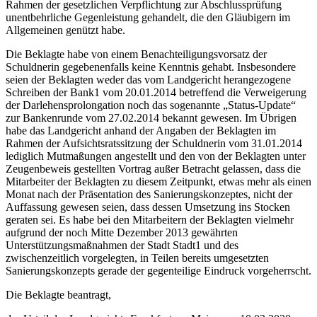
Rahmen der gesetzlichen Verpflichtung zur Abschlussprüfung
unentbehrliche Gegenleistung gehandelt, die den Gläubigern im
Allgemeinen genützt habe.
Die Beklagte habe von einem Benachteiligungsvorsatz der
Schuldnerin gegebenenfalls keine Kenntnis gehabt. Insbesondere
seien der Beklagten weder das vom Landgericht herangezogene
Schreiben der Bank1 vom 20.01.2014 betreffend die Verweigerung
der Darlehensprolongation noch das sogenannte „Status-Update“
zur Bankenrunde vom 27.02.2014 bekannt gewesen. Im Übrigen
habe das Landgericht anhand der Angaben der Beklagten im
Rahmen der Aufsichtsratssitzung der Schuldnerin vom 31.01.2014
lediglich Mutmaßungen angestellt und den von der Beklagten unter
Zeugenbeweis gestellten Vortrag außer Betracht gelassen, dass die
Mitarbeiter der Beklagten zu diesem Zeitpunkt, etwas mehr als einen
Monat nach der Präsentation des Sanierungskonzeptes, nicht der
Auffassung gewesen seien, dass dessen Umsetzung ins Stocken
geraten sei. Es habe bei den Mitarbeitern der Beklagten vielmehr
aufgrund der noch Mitte Dezember 2013 gewährten
Unterstützungsmaßnahmen der Stadt Stadt1 und des
zwischenzeitlich vorgelegten, in Teilen bereits umgesetzten
Sanierungskonzepts gerade der gegenteilige Eindruck vorgeherrscht.
Die Beklagte beantragt,