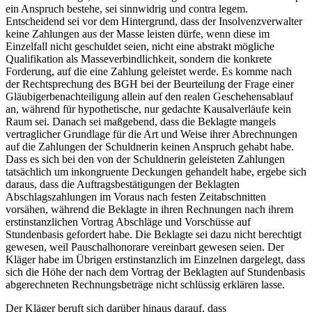
ein Anspruch bestehe, sei sinnwidrig und contra legem.
Entscheidend sei vor dem Hintergrund, dass der Insolvenzverwalter
keine Zahlungen aus der Masse leisten dürfe, wenn diese im
Einzelfall nicht geschuldet seien, nicht eine abstrakt mögliche
Qualifikation als Masseverbindlichkeit, sondern die konkrete
Forderung, auf die eine Zahlung geleistet werde. Es komme nach
der Rechtsprechung des BGH bei der Beurteilung der Frage einer
Gläubigerbenachteiligung allein auf den realen Geschehensablauf
an, während für hypothetische, nur gedachte Kausalverläufe kein
Raum sei. Danach sei maßgebend, dass die Beklagte mangels
vertraglicher Grundlage für die Art und Weise ihrer Abrechnungen
auf die Zahlungen der Schuldnerin keinen Anspruch gehabt habe.
Dass es sich bei den von der Schuldnerin geleisteten Zahlungen
tatsächlich um inkongruente Deckungen gehandelt habe, ergebe sich
daraus, dass die Auftragsbestätigungen der Beklagten
Abschlagszahlungen im Voraus nach festen Zeitabschnitten
vorsähen, während die Beklagte in ihren Rechnungen nach ihrem
erstinstanzlichen Vortrag Abschläge und Vorschüsse auf
Stundenbasis gefordert habe. Die Beklagte sei dazu nicht berechtigt
gewesen, weil Pauschalhonorare vereinbart gewesen seien. Der
Kläger habe im Übrigen erstinstanzlich im Einzelnen dargelegt, dass
sich die Höhe der nach dem Vortrag der Beklagten auf Stundenbasis
abgerechneten Rechnungsbeträge nicht schlüssig erklären lasse.
Der Kläger beruft sich darüber hinaus darauf, dass