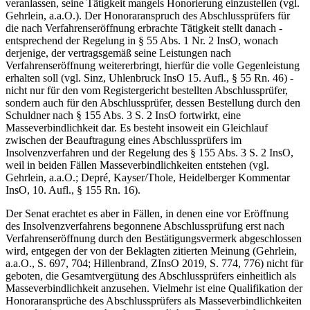
veranlassen, seine Tätigkeit mangels Honorierung einzustellen (vgl.
Gehrlein, a.a.O.). Der Honoraranspruch des Abschlussprüfers für
die nach Verfahrenseröffnung erbrachte Tätigkeit stellt danach -
entsprechend der Regelung in § 55 Abs. 1 Nr. 2 InsO, wonach
derjenige, der vertragsgemäß seine Leistungen nach
Verfahrenseröffnung weitererbringt, hierfür die volle Gegenleistung
erhalten soll (vgl. Sinz, Uhlenbruck InsO 15. Aufl., § 55 Rn. 46) -
nicht nur für den vom Registergericht bestellten Abschlussprüfer,
sondern auch für den Abschlussprüfer, dessen Bestellung durch den
Schuldner nach § 155 Abs. 3 S. 2 InsO fortwirkt, eine
Masseverbindlichkeit dar. Es besteht insoweit ein Gleichlauf
zwischen der Beauftragung eines Abschlussprüfers im
Insolvenzverfahren und der Regelung des § 155 Abs. 3 S. 2 InsO,
weil in beiden Fällen Masseverbindlichkeiten entstehen (vgl.
Gehrlein, a.a.O.; Depré, Kayser/Thole, Heidelberger Kommentar
InsO, 10. Aufl., § 155 Rn. 16).
Der Senat erachtet es aber in Fällen, in denen eine vor Eröffnung
des Insolvenzverfahrens begonnene Abschlussprüfung erst nach
Verfahrenseröffnung durch den Bestätigungsvermerk abgeschlossen
wird, entgegen der von der Beklagten zitierten Meinung (Gehrlein,
a.a.O., S. 697, 704; Hillenbrand, ZInsO 2019, S. 774, 776) nicht für
geboten, die Gesamtvergütung des Abschlussprüfers einheitlich als
Masseverbindlichkeit anzusehen. Vielmehr ist eine Qualifikation der
Honoraransprüche des Abschlussprüfers als Masseverbindlichkeiten