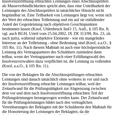
Insolvenzeröffnung erbrachten Leistungen eines Abschlussprüfers
als Masseverbindlichkeiten spricht aber, dass eine Unteilbarkeit der
Leistungen des Abschlussprüfers in tatsächlicher Hinsicht nicht
begründbar ist. Eine Teilbarkeit von Leistungen liegt vor, wenn sich
der Wert der erbrachten Teilleistung und ein auf sie entfallender
Anteil der Gegenleistung nach objektiven Gesichtspunkten
bestimmen lassen (Knof, Uhlenbruck InsO 15. Aufl., § 105 Rn. 8;
vgl. auch BGH, Urteil vom 25.04.2002, IX ZR 313/99, Rn. 23, zit.
nach juris), während subjektive Elemente - wie ein mangelndes
Interesse an der Teilleistung - ohne Bedeutung sind (Knof, a.a.O., §
105 Rn. 11). Nach diesem Maßstab ist auch eine höchstpersönliche
Leistung des Vertragspartners des Schuldners zumindest dann
teilbar, wenn der Vertragspartner nach einer Erfüllungswahl des
Insolvenzverwalters dazu verpflichtet ist, die Leistung zu vollenden
(Knof, a.a.O., § 105 Rn. 11).
Die von der Beklagten für die Abschlussprüfungen erbrachten
Leistungen sind danach tatsächlich ohne weiteres in vor und nach
der Insolvenzeröffnung erbrachte Leistungen teilbar, weil der
Zeitaufwand für die Prüfungstätigkeit zur Abgrenzung zwischen
dem vor und dem nach Insolvenzeröffnung erbrachten Teil der
Prüfungsleistungen herangezogen werden kann. Der Zeitaufwand
für die Prüfungsleistungen bildet nach den vertraglichen
Vereinbarungen der Beklagten mit der Schuldnerin den Maßstab für
die Honorierung der Leistungen der Beklagten, da die