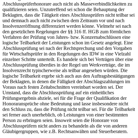
Abschlussprüferhonorare auch nicht als Masseverbindlichkeiten zu
qualifizieren seien. Unzutreffend sei schon die Behauptung der
Beklagten, dass die Tätigkeit eines Abschlussprüfers nicht teilbar sei
und demnach auch nicht zwischen dem Zeitraum vor und nach
Insolvenzeröffnung differenziert werden könne. Vielmehr sei nach
den gesetzlichen Regelungen der §§ 316 ff. HGB zum förmlichen
Verfahren der Prüfung von Jahres- bzw. Konzernabschlüssen eine
logische Teilbarkeit der Leistungen schon im Gesetz angelegt. Eine
Abschlussprüfung sei nach der Rechtsprechung und den Vorgaben
für Wirtschaftsprüfer in den Regelungen des IDW in eine Vielzahl
einzelner Schritte unterteilt. Es handele sich bei Verträgen über eine
Abschlussprüfung überdies in der Regel um Werkverträge, die im
Insolvenzrecht typischerweise als teilbar angesehen würden. Die
logische Teilbarkeit ergebe sich auch aus den Auftragsbestätigungen
der Beklagten, in denen die Fälligkeit der Abschlagszahlungen im
Voraus nach festen Zeitabschnitten vereinbart worden sei. Der
Umstand, dass die Abschlussprüfung auf ein einheitliches
Prüfungsergebnis abziele, sei für die Frage der Qualifikation der
Honoraransprüche ohne Bedeutung und lasse insbesondere nicht
den Schluss zu, dass die Prüfung nicht teilbar sei. Für die Teilbarkeit
sei ferner auch unerheblich, ob Leistungen von einer bestimmten
Person zu erbringen seien. Insoweit seien die Honorare von
Abschlussprüfern nicht anders zu behandeln als die von anderen
Gläubigergruppen, wie z.B. Rechtsanwälten und Steuerberatern.