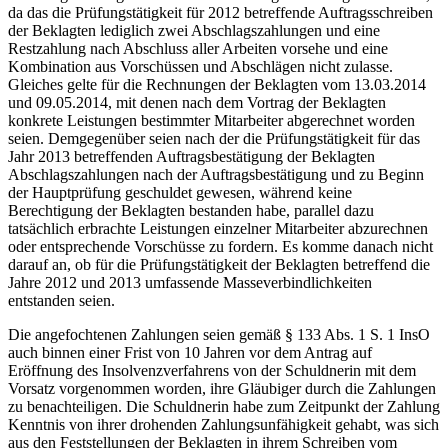
da das die Prüfungstätigkeit für 2012 betreffende Auftragsschreiben
der Beklagten lediglich zwei Abschlagszahlungen und eine
Restzahlung nach Abschluss aller Arbeiten vorsehe und eine
Kombination aus Vorschüssen und Abschlägen nicht zulasse.
Gleiches gelte für die Rechnungen der Beklagten vom 13.03.2014
und 09.05.2014, mit denen nach dem Vortrag der Beklagten
konkrete Leistungen bestimmter Mitarbeiter abgerechnet worden
seien. Demgegenüber seien nach der die Prüfungstätigkeit für das
Jahr 2013 betreffenden Auftragsbestätigung der Beklagten
Abschlagszahlungen nach der Auftragsbestätigung und zu Beginn
der Hauptprüfung geschuldet gewesen, während keine
Berechtigung der Beklagten bestanden habe, parallel dazu
tatsächlich erbrachte Leistungen einzelner Mitarbeiter abzurechnen
oder entsprechende Vorschüsse zu fordern. Es komme danach nicht
darauf an, ob für die Prüfungstätigkeit der Beklagten betreffend die
Jahre 2012 und 2013 umfassende Masseverbindlichkeiten
entstanden seien.
Die angefochtenen Zahlungen seien gemäß § 133 Abs. 1 S. 1 InsO
auch binnen einer Frist von 10 Jahren vor dem Antrag auf
Eröffnung des Insolvenzverfahrens von der Schuldnerin mit dem
Vorsatz vorgenommen worden, ihre Gläubiger durch die Zahlungen
zu benachteiligen. Die Schuldnerin habe zum Zeitpunkt der Zahlung
Kenntnis von ihrer drohenden Zahlungsunfähigkeit gehabt, was sich
aus den Feststellungen der Beklagten in ihrem Schreiben vom