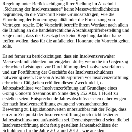
Regelung unter Berücksichtigung ihrer Stellung im Abschnitt
„Sicherung der Insolvenzmasse“ keine Masseverbindlichkeiten
begründen, da die Vorschrift keine Grundsatzfragen, wie die
Einordnung der Forderungsqualität oder die Fortsetzung von
Verträgen, regele. Die Vorschrift betreffe ihrem Wortlaut nach allein
die Bindung an die handelsrechtliche Abschlussprüferbestellung und
zeige damit, dass der Gesetzgeber keine Regelung darüber habe
treffen wollen, dass für die anfallenden Honorare ein Vorrecht gelten
solle.
Es sei ferner zu berücksichtigen, dass ein Insolvenzverwalter
Masseverbindlichkeiten nur eingehen dürfe, wenn die im Gegenzug
erbrachten Leistungen zur Durchführung des Insolvenzverfahrens
und zur Fortführung der Geschäfte des Insolvenzschuldners
notwendig seien. Die von Abschlussprüfern vor Insolvenzeröffnung
erbrachten Tätigkeiten erfüllten diesen Zweck nicht, da
Jahresabschlüsse vor Insolvenzeröffnung auf Grundlage eines
Going Concern-Szenarios im Sinne des § 252 Abs. 1 HGB zu
erstellen seien. Entsprechende Jahresabschlüsse seien daher wegen
der nach Insolvenzeröffnung zwingend vorzunehmenden
Bewertung zu Liquidationswerten unbrauchbar mit der Folge, dass
ein zum Zeitpunkt der Insolvenzeröffnung noch nicht testierter
Jahresabschluss neu aufzustellen sei. Dementsprechend seien die bei
Insolvenzeröffnung nicht fertig gestellten Jahresabschlüsse der
Schuldnerin für die Jahre 2012 und 2013 - wie aus den