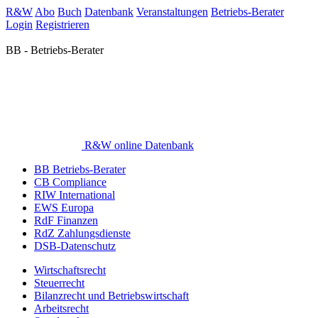
R&W
Abo
Buch
Datenbank
Veranstaltungen
Betriebs-Berater
Login
Registrieren
BB - Betriebs-Berater
R&W online Datenbank
BB Betriebs-Berater
CB Compliance
RIW International
EWS Europa
RdF Finanzen
RdZ Zahlungsdienste
DSB-Datenschutz
Wirtschaftsrecht
Steuerrecht
Bilanzrecht und Betriebswirtschaft
Arbeitsrecht