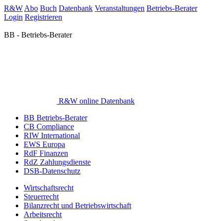
R&W
Abo
Buch
Datenbank
Veranstaltungen
Betriebs-Berater
Login
Registrieren
BB - Betriebs-Berater
R&W online Datenbank
BB Betriebs-Berater
CB Compliance
RIW International
EWS Europa
RdF Finanzen
RdZ Zahlungsdienste
DSB-Datenschutz
Wirtschaftsrecht
Steuerrecht
Bilanzrecht und Betriebswirtschaft
Arbeitsrecht