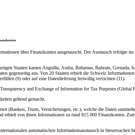
inanzkonten
ormationen über Finanzkonten ausgetauscht. Der Austausch erfolgte i
sherigen Staaten kamen Anguilla, Aruba, Bahamas, Bahrain, Grenada, Is
ten gegenseitig aus. Von 20 Staaten erhielt die Schweiz Informationen, 
füllen (9) oder auf eine Datenlieferung freiwillig verzichten (11).
Transparency and Exchange of Information for Tax Purposes (Global F
keiten geltend gemacht.
triert (Banken, Trusts, Versicherungen, etc.), welche die Daten samme
n und erhielt von ihnen Informationen zu rund 815 000 Finanzkonten
internationalen automatischen Informationsaustausch in Steuersachen 