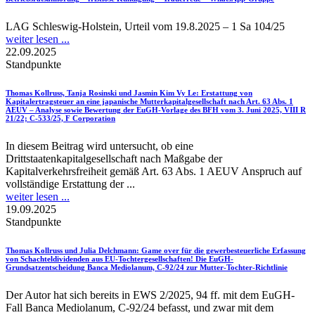
LAG Schleswig-Holstein, Urteil vom 19.8.2025 – 1 Sa 104/25
weiter lesen ...
22.09.2025
Standpunkte
Thomas Kollruss, Tanja Rosinski und Jasmin Kim Vy Le
: Erstattung von
Kapitalertragsteuer an eine japanische Mutterkapitalgesellschaft nach Art. 63 Abs. 1
AEUV – Analyse sowie Bewertung der EuGH-Vorlage des BFH vom 3. Juni 2025, VIII R
21/22; C-533/25, F Corporation
In diesem Beitrag wird untersucht, ob eine
Drittstaatenkapitalgesellschaft nach Maßgabe der
Kapitalverkehrsfreiheit gemäß Art. 63 Abs. 1 AEUV Anspruch auf
vollständige Erstattung der ...
weiter lesen ...
19.09.2025
Standpunkte
Thomas Kollruss und Julia Delchmann
: Game over für die gewerbesteuerliche Erfassung
von Schachteldividenden aus EU-Tochtergesellschaften! Die EuGH-
Grundsatzentscheidung Banca Mediolanum, C-92/24 zur Mutter-Tochter-Richtlinie
Der Autor hat sich bereits in EWS 2/2025, 94 ff. mit dem EuGH-
Fall Banca Mediolanum, C-92/24 befasst, und zwar mit dem