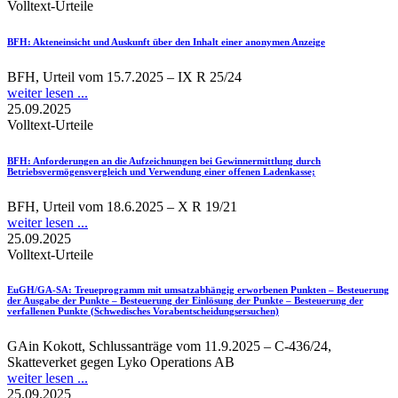
Volltext-Urteile
BFH
: Akteneinsicht und Auskunft über den Inhalt einer anonymen Anzeige
BFH, Urteil vom 15.7.2025 – IX R 25/24
weiter lesen ...
25.09.2025
Volltext-Urteile
BFH
: Anforderungen an die Aufzeichnungen bei Gewinnermittlung durch
Betriebsvermögensvergleich und Verwendung einer offenen Ladenkasse;
BFH, Urteil vom 18.6.2025 – X R 19/21
weiter lesen ...
25.09.2025
Volltext-Urteile
EuGH/GA-SA
: Treueprogramm mit umsatzabhängig erworbenen Punkten – Besteuerung
der Ausgabe der Punkte – Besteuerung der Einlösung der Punkte – Besteuerung der
verfallenen Punkte (Schwedisches Vorabentscheidungsersuchen)
GAin Kokott, Schlussanträge vom 11.9.2025 – C-436/24,
Skatteverket gegen Lyko Operations AB
weiter lesen ...
25.09.2025