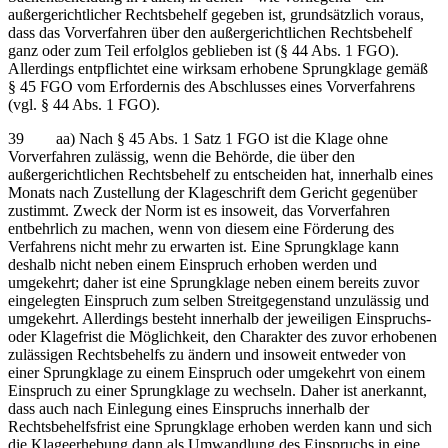
außergerichtlicher Rechtsbehelf gegeben ist, grundsätzlich voraus,
dass das Vorverfahren über den außergerichtlichen Rechtsbehelf
ganz oder zum Teil erfolglos geblieben ist (§ 44 Abs. 1 FGO).
Allerdings entpflichtet eine wirksam erhobene Sprungklage gemäß
§ 45 FGO vom Erfordernis des Abschlusses eines Vorverfahrens
(vgl. § 44 Abs. 1 FGO).
39 aa) Nach § 45 Abs. 1 Satz 1 FGO ist die Klage ohne
Vorverfahren zulässig, wenn die Behörde, die über den
außergerichtlichen Rechtsbehelf zu entscheiden hat, innerhalb eines
Monats nach Zustellung der Klageschrift dem Gericht gegenüber
zustimmt. Zweck der Norm ist es insoweit, das Vorverfahren
entbehrlich zu machen, wenn von diesem eine Förderung des
Verfahrens nicht mehr zu erwarten ist. Eine Sprungklage kann
deshalb nicht neben einem Einspruch erhoben werden und
umgekehrt; daher ist eine Sprungklage neben einem bereits zuvor
eingelegten Einspruch zum selben Streitgegenstand unzulässig und
umgekehrt. Allerdings besteht innerhalb der jeweiligen Einspruchs-
oder Klagefrist die Möglichkeit, den Charakter des zuvor erhobenen
zulässigen Rechtsbehelfs zu ändern und insoweit entweder von
einer Sprungklage zu einem Einspruch oder umgekehrt von einem
Einspruch zu einer Sprungklage zu wechseln. Daher ist anerkannt,
dass auch nach Einlegung eines Einspruchs innerhalb der
Rechtsbehelfsfrist eine Sprungklage erhoben werden kann und sich
die Klageerhebung dann als Umwandlung des Einspruchs in eine