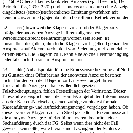
§ 146b AO bedarf keines konkreten Anlasses (vgl. Bleschick, Der
Betrieb 2018, 2390, 2392) und ist anders als ein durch eine Anzeige
eingeleitetes (steuer-)strafrechtliches Ermittlungsverfahren mit
keinem Unwerturteil gegenüber dem betroffenen Betrieb verbunden.
52 ccc) Inwieweit die Klägerin zu 2. und der Kläger zu 3.
infolge der anonymen Anzeige in ihrem allgemeinen
Persönlichkeitsrecht beeinträchtigt worden sein sollen, ist
hinsichtlich des (allein) durch die Klägerin zu 1. geltend gemachten
Anspruchs auf Akteneinsicht nicht von Bedeutung und kann daher
offenbleiben. Die Klägerin zu 1. kann eine solche Beeinträchtigung
jedenfalls nicht für sich in Anspruch nehmen.
53 ddd) Anhaltspunkte für eine Ermessensreduzierung auf Null
zu Gunsten einer Offenbarung der anonymen Anzeige bestehen
nicht. Für den von der Klägerin zu 1. insoweit angeführten
Umstand, die Anzeige enthalte willentlich gesetzte
Falschbehauptungen, fehlen Feststellungen der Vorinstanz. Dieser
Einwand widerspricht auch den vom FA angeführten Erkenntnissen
aus der Kassen-Nachschau, denen zufolge zumindest formale
Kassenführungs- und Aufzeichnungsmängel vorgelegen haben. Ob
diese ‑‑von der Klägerin zu 1. in Streit gestellten‑‑ Erkenntnisse auf
die anonyme Anzeige zurückzuführen waren, bedurfte keiner
Sachaufklärung durch das FG. Selbst wenn dies nicht der Fall
gewesen sein sollte, wäre hieraus nicht zwingend der Schluss zu