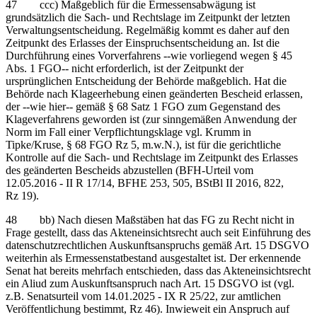
47 ccc) Maßgeblich für die Ermessensabwägung ist
grundsätzlich die Sach- und Rechtslage im Zeitpunkt der letzten
Verwaltungsentscheidung. Regelmäßig kommt es daher auf den
Zeitpunkt des Erlasses der Einspruchsentscheidung an. Ist die
Durchführung eines Vorverfahrens ‑‑wie vorliegend wegen § 45
Abs. 1 FGO‑‑ nicht erforderlich, ist der Zeitpunkt der
ursprünglichen Entscheidung der Behörde maßgeblich. Hat die
Behörde nach Klageerhebung einen geänderten Bescheid erlassen,
der ‑‑wie hier‑‑ gemäß § 68 Satz 1 FGO zum Gegenstand des
Klageverfahrens geworden ist (zur sinngemäßen Anwendung der
Norm im Fall einer Verpflichtungsklage vgl. Krumm in
Tipke/Kruse, § 68 FGO Rz 5, m.w.N.), ist für die gerichtliche
Kontrolle auf die Sach- und Rechtslage im Zeitpunkt des Erlasses
des geänderten Bescheids abzustellen (BFH-Urteil vom
12.05.2016 - II R 17/14, BFHE 253, 505, BStBl II 2016, 822,
Rz 19).
48 bb) Nach diesen Maßstäben hat das FG zu Recht nicht in
Frage gestellt, dass das Akteneinsichtsrecht auch seit Einführung des
datenschutzrechtlichen Auskunftsanspruchs gemäß Art. 15 DSGVO
weiterhin als Ermessenstatbestand ausgestaltet ist. Der erkennende
Senat hat bereits mehrfach entschieden, dass das Akteneinsichtsrecht
ein Aliud zum Auskunftsanspruch nach Art. 15 DSGVO ist (vgl.
z.B. Senatsurteil vom 14.01.2025 - IX R 25/22, zur amtlichen
Veröffentlichung bestimmt, Rz 46). Inwieweit ein Anspruch auf