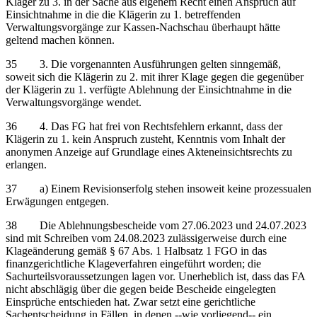
Kläger zu 3. in der Sache aus eigenem Recht einen Anspruch auf
Einsichtnahme in die die Klägerin zu 1. betreffenden
Verwaltungsvorgänge zur Kassen-Nachschau überhaupt hätte
geltend machen können.
35 3. Die vorgenannten Ausführungen gelten sinngemäß,
soweit sich die Klägerin zu 2. mit ihrer Klage gegen die gegenüber
der Klägerin zu 1. verfügte Ablehnung der Einsichtnahme in die
Verwaltungsvorgänge wendet.
36 4. Das FG hat frei von Rechtsfehlern erkannt, dass der
Klägerin zu 1. kein Anspruch zusteht, Kenntnis vom Inhalt der
anonymen Anzeige auf Grundlage eines Akteneinsichtsrechts zu
erlangen.
37 a) Einem Revisionserfolg stehen insoweit keine prozessualen
Erwägungen entgegen.
38 Die Ablehnungsbescheide vom 27.06.2023 und 24.07.2023
sind mit Schreiben vom 24.08.2023 zulässigerweise durch eine
Klageänderung gemäß § 67 Abs. 1 Halbsatz 1 FGO in das
finanzgerichtliche Klageverfahren eingeführt worden; die
Sachurteilsvoraussetzungen lagen vor. Unerheblich ist, dass das FA
nicht abschlägig über die gegen beide Bescheide eingelegten
Einsprüche entschieden hat. Zwar setzt eine gerichtliche
Sachentscheidung in Fällen, in denen ‑‑wie vorliegend‑‑ ein