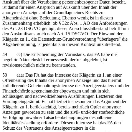
Auskunft über die Verarbeitung personenbezogener Daten besteht,
ist damit für einen Anspruch auf Auskunft über den Inhalt der
anonymen Anzeige auf der Grundlage eines Rechts zur
Akteneinsicht ohne Bedeutung. Ebenso wenig ist in diesem
Zusammenhang erheblich, ob § 32c Abs. 1 AO den Anforderungen
des Art. 23 DSGVO genügt; dieser Ausschlusstatbestand betrifft nur
den Auskunftsanspruch nach Art. 15 DSGVO. Der Einwand der
Klägerin zu 1., die Datenschutz-Grundverordnung "überlagere" die
Abgabenordnung, ist jedenfalls in diesem Kontext unzutreffend.
49 cc) Die Entscheidung der Vorinstanz, das FA habe die
begehrte Akteneinsicht ermessensfehlerfrei abgelehnt, ist
revisionsrechtlich nicht zu beanstanden.
50 aaa) Das FA hat das Interesse der Klägerin zu 1. an einer
Offenbarung des Inhalts der anonymen Anzeige und das hiermit
kollidierende Geheimhaltungsinteresse des Anzeigeerstatters und der
Finanzbehörde gegeneinander abgewogen und mit in sich
schlüssigen und nachvollziehbaren Ausführungen Letzterem den
Vorrang eingeräumt. Es hat hierbei insbesondere das Argument der
Klägerin zu 1. berücksichtigt, bereits mehrfach Opfer anonymer
Anzeigen geworden zu sein und die zivil- und/oder strafrechtliche
Verfolgung unwahrer Tatsachenbehauptungen deshalb eine
Identitätsfeststellung erfordere. Diesem Interesse hat das FA den
Schutz des Vertrauens des Anzeigeerstatters in die