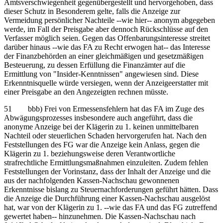
Amtsverschwiegenheit gegenübergestellt und hervorgehoben, dass
dieser Schutz in Besonderem gelte, falls die Anzeige zur
Vermeidung persönlicher Nachteile ‑‑wie hier‑‑ anonym abgegeben
werde, im Fall der Preisgabe aber dennoch Rückschlüsse auf den
Verfasser möglich seien. Gegen das Offenbarungsinteresse streitet
darüber hinaus ‑‑wie das FA zu Recht erwogen hat‑‑ das Interesse
der Finanzbehörden an einer gleichmäßigen und gesetzmäßigen
Besteuerung, zu dessen Erfüllung die Finanzämter auf die
Ermittlung von "Insider-Kenntnissen" angewiesen sind. Diese
Erkenntnisquelle würde versiegen, wenn der Anzeigeerstatter mit
einer Preisgabe an den Angezeigten rechnen müsste.
51 bbb) Frei von Ermessensfehlern hat das FA im Zuge des
Abwägungsprozesses insbesondere auch angeführt, dass die
anonyme Anzeige bei der Klägerin zu 1. keinen unmittelbaren
Nachteil oder steuerlichen Schaden hervorgerufen hat. Nach den
Feststellungen des FG war die Anzeige kein Anlass, gegen die
Klägerin zu 1. beziehungsweise deren Verantwortliche
strafrechtliche Ermittlungsmaßnahmen einzuleiten. Zudem fehlen
Feststellungen der Vorinstanz, dass der Inhalt der Anzeige und die
aus der nachfolgenden Kassen-Nachschau gewonnenen
Erkenntnisse bislang zu Steuernachforderungen geführt hätten. Dass
die Anzeige die Durchführung einer Kassen-Nachschau ausgelöst
hat, war von der Klägerin zu 1. ‑‑wie das FA und das FG zutreffend
gewertet haben‑‑ hinzunehmen. Die Kassen-Nachschau nach