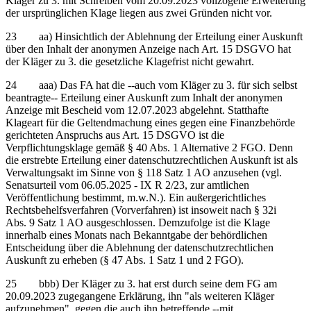
Kläger zu 3. mit Schreiben vom 20.09.2023 vollzogene Erweiterung
der ursprünglichen Klage liegen aus zwei Gründen nicht vor.
23 aa) Hinsichtlich der Ablehnung der Erteilung einer Auskunft
über den Inhalt der anonymen Anzeige nach Art. 15 DSGVO hat
der Kläger zu 3. die gesetzliche Klagefrist nicht gewahrt.
24 aaa) Das FA hat die ‑‑auch vom Kläger zu 3. für sich selbst
beantragte‑‑ Erteilung einer Auskunft zum Inhalt der anonymen
Anzeige mit Bescheid vom 12.07.2023 abgelehnt. Statthafte
Klageart für die Geltendmachung eines gegen eine Finanzbehörde
gerichteten Anspruchs aus Art. 15 DSGVO ist die
Verpflichtungsklage gemäß § 40 Abs. 1 Alternative 2 FGO. Denn
die erstrebte Erteilung einer datenschutzrechtlichen Auskunft ist als
Verwaltungsakt im Sinne von § 118 Satz 1 AO anzusehen (vgl.
Senatsurteil vom 06.05.2025 - IX R 2/23, zur amtlichen
Veröffentlichung bestimmt, m.w.N.). Ein außergerichtliches
Rechtsbehelfsverfahren (Vorverfahren) ist insoweit nach § 32i
Abs. 9 Satz 1 AO ausgeschlossen. Demzufolge ist die Klage
innerhalb eines Monats nach Bekanntgabe der behördlichen
Entscheidung über die Ablehnung der datenschutzrechtlichen
Auskunft zu erheben (§ 47 Abs. 1 Satz 1 und 2 FGO).
25 bbb) Der Kläger zu 3. hat erst durch seine dem FG am
20.09.2023 zugegangene Erklärung, ihn "als weiteren Kläger
aufzunehmen", gegen die auch ihn betreffende ‑‑mit