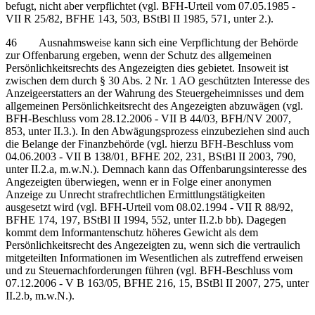
befugt, nicht aber verpflichtet (vgl. BFH-Urteil vom 07.05.1985 -
VII R 25/82, BFHE 143, 503, BStBl II 1985, 571, unter 2.).
46 Ausnahmsweise kann sich eine Verpflichtung der Behörde
zur Offenbarung ergeben, wenn der Schutz des allgemeinen
Persönlichkeitsrechts des Angezeigten dies gebietet. Insoweit ist
zwischen dem durch § 30 Abs. 2 Nr. 1 AO geschützten Interesse des
Anzeigeerstatters an der Wahrung des Steuergeheimnisses und dem
allgemeinen Persönlichkeitsrecht des Angezeigten abzuwägen (vgl.
BFH-Beschluss vom 28.12.2006 - VII B 44/03, BFH/NV 2007,
853, unter II.3.). In den Abwägungsprozess einzubeziehen sind auch
die Belange der Finanzbehörde (vgl. hierzu BFH-Beschluss vom
04.06.2003 - VII B 138/01, BFHE 202, 231, BStBl II 2003, 790,
unter II.2.a, m.w.N.). Demnach kann das Offenbarungsinteresse des
Angezeigten überwiegen, wenn er in Folge einer anonymen
Anzeige zu Unrecht strafrechtlichen Ermittlungstätigkeiten
ausgesetzt wird (vgl. BFH-Urteil vom 08.02.1994 - VII R 88/92,
BFHE 174, 197, BStBl II 1994, 552, unter II.2.b bb). Dagegen
kommt dem Informantenschutz höheres Gewicht als dem
Persönlichkeitsrecht des Angezeigten zu, wenn sich die vertraulich
mitgeteilten Informationen im Wesentlichen als zutreffend erweisen
und zu Steuernachforderungen führen (vgl. BFH-Beschluss vom
07.12.2006 - V B 163/05, BFHE 216, 15, BStBl II 2007, 275, unter
II.2.b, m.w.N.).