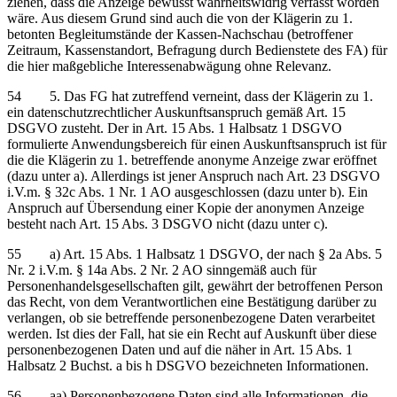
ziehen, dass die Anzeige bewusst wahrheitswidrig verfasst worden
wäre. Aus diesem Grund sind auch die von der Klägerin zu 1.
betonten Begleitumstände der Kassen-Nachschau (betroffener
Zeitraum, Kassenstandort, Befragung durch Bedienstete des FA) für
die hier maßgebliche Interessenabwägung ohne Relevanz.
54 5. Das FG hat zutreffend verneint, dass der Klägerin zu 1.
ein datenschutzrechtlicher Auskunftsanspruch gemäß Art. 15
DSGVO zusteht. Der in Art. 15 Abs. 1 Halbsatz 1 DSGVO
formulierte Anwendungsbereich für einen Auskunftsanspruch ist für
die die Klägerin zu 1. betreffende anonyme Anzeige zwar eröffnet
(dazu unter a). Allerdings ist jener Anspruch nach Art. 23 DSGVO
i.V.m. § 32c Abs. 1 Nr. 1 AO ausgeschlossen (dazu unter b). Ein
Anspruch auf Übersendung einer Kopie der anonymen Anzeige
besteht nach Art. 15 Abs. 3 DSGVO nicht (dazu unter c).
55 a) Art. 15 Abs. 1 Halbsatz 1 DSGVO, der nach § 2a Abs. 5
Nr. 2 i.V.m. § 14a Abs. 2 Nr. 2 AO sinngemäß auch für
Personenhandelsgesellschaften gilt, gewährt der betroffenen Person
das Recht, von dem Verantwortlichen eine Bestätigung darüber zu
verlangen, ob sie betreffende personenbezogene Daten verarbeitet
werden. Ist dies der Fall, hat sie ein Recht auf Auskunft über diese
personenbezogenen Daten und auf die näher in Art. 15 Abs. 1
Halbsatz 2 Buchst. a bis h DSGVO bezeichneten Informationen.
56 aa) Personenbezogene Daten sind alle Informationen, die