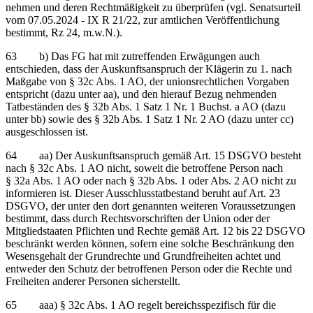
nehmen und deren Rechtmäßigkeit zu überprüfen (vgl. Senatsurteil
vom 07.05.2024 - IX R 21/22, zur amtlichen Veröffentlichung
bestimmt, Rz 24, m.w.N.).
63 b) Das FG hat mit zutreffenden Erwägungen auch
entschieden, dass der Auskunftsanspruch der Klägerin zu 1. nach
Maßgabe von § 32c Abs. 1 AO, der unionsrechtlichen Vorgaben
entspricht (dazu unter aa), und den hierauf Bezug nehmenden
Tatbeständen des § 32b Abs. 1 Satz 1 Nr. 1 Buchst. a AO (dazu
unter bb) sowie des § 32b Abs. 1 Satz 1 Nr. 2 AO (dazu unter cc)
ausgeschlossen ist.
64 aa) Der Auskunftsanspruch gemäß Art. 15 DSGVO besteht
nach § 32c Abs. 1 AO nicht, soweit die betroffene Person nach
§ 32a Abs. 1 AO oder nach § 32b Abs. 1 oder Abs. 2 AO nicht zu
informieren ist. Dieser Ausschlusstatbestand beruht auf Art. 23
DSGVO, der unter den dort genannten weiteren Voraussetzungen
bestimmt, dass durch Rechtsvorschriften der Union oder der
Mitgliedstaaten Pflichten und Rechte gemäß Art. 12 bis 22 DSGVO
beschränkt werden können, sofern eine solche Beschränkung den
Wesensgehalt der Grundrechte und Grundfreiheiten achtet und
entweder den Schutz der betroffenen Person oder die Rechte und
Freiheiten anderer Personen sicherstellt.
65 aaa) § 32c Abs. 1 AO regelt bereichsspezifisch für die