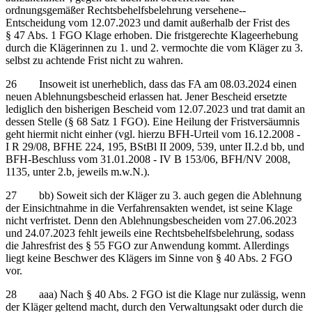
ordnungsgemäßer Rechtsbehelfsbelehrung versehene‑‑
Entscheidung vom 12.07.2023 und damit außerhalb der Frist des
§ 47 Abs. 1 FGO Klage erhoben. Die fristgerechte Klageerhebung
durch die Klägerinnen zu 1. und 2. vermochte die vom Kläger zu 3.
selbst zu achtende Frist nicht zu wahren.
26 Insoweit ist unerheblich, dass das FA am 08.03.2024 einen
neuen Ablehnungsbescheid erlassen hat. Jener Bescheid ersetzte
lediglich den bisherigen Bescheid vom 12.07.2023 und trat damit an
dessen Stelle (§ 68 Satz 1 FGO). Eine Heilung der Fristversäumnis
geht hiermit nicht einher (vgl. hierzu BFH-Urteil vom 16.12.2008 -
I R 29/08, BFHE 224, 195, BStBl II 2009, 539, unter II.2.d bb, und
BFH-Beschluss vom 31.01.2008 - IV B 153/06, BFH/NV 2008,
1135, unter 2.b, jeweils m.w.N.).
27 bb) Soweit sich der Kläger zu 3. auch gegen die Ablehnung
der Einsichtnahme in die Verfahrensakten wendet, ist seine Klage
nicht verfristet. Denn den Ablehnungsbescheiden vom 27.06.2023
und 24.07.2023 fehlt jeweils eine Rechtsbehelfsbelehrung, sodass
die Jahresfrist des § 55 FGO zur Anwendung kommt. Allerdings
liegt keine Beschwer des Klägers im Sinne von § 40 Abs. 2 FGO
vor.
28 aaa) Nach § 40 Abs. 2 FGO ist die Klage nur zulässig, wenn
der Kläger geltend macht, durch den Verwaltungsakt oder durch die