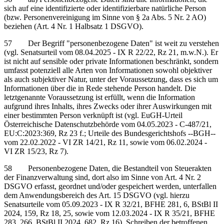
sich auf eine identifizierte oder identifizierbare natürliche Person
(bzw. Personenvereinigung im Sinne von § 2a Abs. 5 Nr. 2 AO)
beziehen (Art. 4 Nr. 1 Halbsatz 1 DSGVO).
57 Der Begriff "personenbezogene Daten" ist weit zu verstehen
(vgl. Senatsurteil vom 08.04.2025 - IX R 22/22, Rz 21, m.w.N.). Er
ist nicht auf sensible oder private Informationen beschränkt, sondern
umfasst potenziell alle Arten von Informationen sowohl objektiver
als auch subjektiver Natur, unter der Voraussetzung, dass es sich um
Informationen über die in Rede stehende Person handelt. Die
letztgenannte Voraussetzung ist erfüllt, wenn die Information
aufgrund ihres Inhalts, ihres Zwecks oder ihrer Auswirkungen mit
einer bestimmten Person verknüpft ist (vgl. EuGH-Urteil
Österreichische Datenschutzbehörde vom 04.05.2023 - C-487/21,
EU:C:2023:369, Rz 23 f.; Urteile des Bundesgerichtshofs ‑‑BGH‑‑
vom 22.02.2022 - VI ZR 14/21, Rz 11, sowie vom 06.02.2024 -
VI ZR 15/23, Rz 7).
58 Personenbezogene Daten, die Bestandteil von Steuerakten
der Finanzverwaltung sind, dort also im Sinne von Art. 4 Nr. 2
DSGVO erfasst, geordnet und/oder gespeichert werden, unterfallen
dem Anwendungsbereich des Art. 15 DSGVO (vgl. hierzu
Senatsurteile vom 05.09.2023 - IX R 32/21, BFHE 281, 6, BStBl II
2024, 159, Rz 18, 25, sowie vom 12.03.2024 - IX R 35/21, BFHE
283, 266, BStBl II 2024, 682, Rz 16). Schreiben der betroffenen