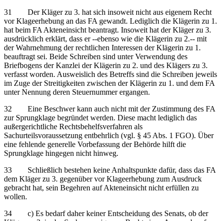
31 Der Kläger zu 3. hat sich insoweit nicht aus eigenem Recht
vor Klageerhebung an das FA gewandt. Lediglich die Klägerin zu 1.
hat beim FA Akteneinsicht beantragt. Insoweit hat der Kläger zu 3.
ausdrücklich erklärt, dass er ‑‑ebenso wie die Klägerin zu 2.‑‑ mit
der Wahrnehmung der rechtlichen Interessen der Klägerin zu 1.
beauftragt sei. Beide Schreiben sind unter Verwendung des
Briefbogens der Kanzlei der Klägerin zu 2. und des Klägers zu 3.
verfasst worden. Ausweislich des Betreffs sind die Schreiben jeweils
im Zuge der Streitigkeiten zwischen der Klägerin zu 1. und dem FA
unter Nennung deren Steuernummer ergangen.
32 Eine Beschwer kann auch nicht mit der Zustimmung des FA
zur Sprungklage begründet werden. Diese macht lediglich das
außergerichtliche Rechtsbehelfsverfahren als
Sachurteilsvoraussetzung entbehrlich (vgl. § 45 Abs. 1 FGO). Über
eine fehlende generelle Vorbefassung der Behörde hilft die
Sprungklage hingegen nicht hinweg.
33 Schließlich bestehen keine Anhaltspunkte dafür, dass das FA
dem Kläger zu 3. gegenüber vor Klageerhebung zum Ausdruck
gebracht hat, sein Begehren auf Akteneinsicht nicht erfüllen zu
wollen.
34 c) Es bedarf daher keiner Entscheidung des Senats, ob der