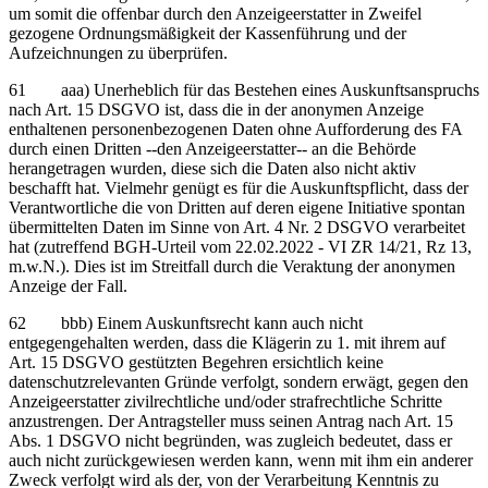
um somit die offenbar durch den Anzeigeerstatter in Zweifel
gezogene Ordnungsmäßigkeit der Kassenführung und der
Aufzeichnungen zu überprüfen.
61 aaa) Unerheblich für das Bestehen eines Auskunftsanspruchs
nach Art. 15 DSGVO ist, dass die in der anonymen Anzeige
enthaltenen personenbezogenen Daten ohne Aufforderung des FA
durch einen Dritten ‑‑den Anzeigeerstatter‑‑ an die Behörde
herangetragen wurden, diese sich die Daten also nicht aktiv
beschafft hat. Vielmehr genügt es für die Auskunftspflicht, dass der
Verantwortliche die von Dritten auf deren eigene Initiative spontan
übermittelten Daten im Sinne von Art. 4 Nr. 2 DSGVO verarbeitet
hat (zutreffend BGH-Urteil vom 22.02.2022 - VI ZR 14/21, Rz 13,
m.w.N.). Dies ist im Streitfall durch die Veraktung der anonymen
Anzeige der Fall.
62 bbb) Einem Auskunftsrecht kann auch nicht
entgegengehalten werden, dass die Klägerin zu 1. mit ihrem auf
Art. 15 DSGVO gestützten Begehren ersichtlich keine
datenschutzrelevanten Gründe verfolgt, sondern erwägt, gegen den
Anzeigeerstatter zivilrechtliche und/oder strafrechtliche Schritte
anzustrengen. Der Antragsteller muss seinen Antrag nach Art. 15
Abs. 1 DSGVO nicht begründen, was zugleich bedeutet, dass er
auch nicht zurückgewiesen werden kann, wenn mit ihm ein anderer
Zweck verfolgt wird als der, von der Verarbeitung Kenntnis zu