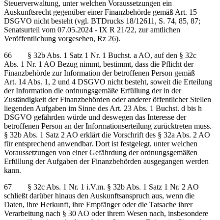
Steuerverwaltung, unter welchen Voraussetzungen ein
Auskunftsrecht gegenüber einer Finanzbehörde gemäß Art. 15
DSGVO nicht besteht (vgl. BTDrucks 18/12611, S. 74, 85, 87;
Senatsurteil vom 07.05.2024 - IX R 21/22, zur amtlichen
Veröffentlichung vorgesehen, Rz 26).
66 § 32b Abs. 1 Satz 1 Nr. 1 Buchst. a AO, auf den § 32c
Abs. 1 Nr. 1 AO Bezug nimmt, bestimmt, dass die Pflicht der
Finanzbehörde zur Information der betroffenen Person gemäß
Art. 14 Abs. 1, 2 und 4 DSGVO nicht besteht, soweit die Erteilung
der Information die ordnungsgemäße Erfüllung der in der
Zuständigkeit der Finanzbehörden oder anderer öffentlicher Stellen
liegenden Aufgaben im Sinne des Art. 23 Abs. 1 Buchst. d bis h
DSGVO gefährden würde und deswegen das Interesse der
betroffenen Person an der Informationserteilung zurücktreten muss.
§ 32b Abs. 1 Satz 2 AO erklärt die Vorschrift des § 32a Abs. 2 AO
für entsprechend anwendbar. Dort ist festgelegt, unter welchen
Voraussetzungen von einer Gefährdung der ordnungsgemäßen
Erfüllung der Aufgaben der Finanzbehörden ausgegangen werden
kann.
67 § 32c Abs. 1 Nr. 1 i.V.m. § 32b Abs. 1 Satz 1 Nr. 2 AO
schließt darüber hinaus den Auskunftsanspruch aus, wenn die
Daten, ihre Herkunft, ihre Empfänger oder die Tatsache ihrer
Verarbeitung nach § 30 AO oder ihrem Wesen nach, insbesondere