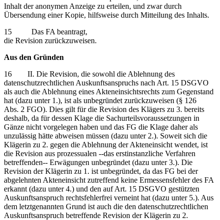
Inhalt der anonymen Anzeige zu erteilen, und zwar durch
Übersendung einer Kopie, hilfsweise durch Mitteilung des Inhalts.
15 Das FA beantragt,
die Revision zurückzuweisen.
Aus den Gründen
16 II. Die Revision, die sowohl die Ablehnung des
datenschutzrechtlichen Auskunftsanspruchs nach Art. 15 DSGVO
als auch die Ablehnung eines Akteneinsichtsrechts zum Gegenstand
hat (dazu unter 1.), ist als unbegründet zurückzuweisen (§ 126
Abs. 2 FGO). Dies gilt für die Revision des Klägers zu 3. bereits
deshalb, da für dessen Klage die Sachurteilsvoraussetzungen in
Gänze nicht vorgelegen haben und das FG die Klage daher als
unzulässig hätte abweisen müssen (dazu unter 2.). Soweit sich die
Klägerin zu 2. gegen die Ablehnung der Akteneinsicht wendet, ist
die Revision aus prozessualen ‑‑das erstinstanzliche Verfahren
betreffenden‑‑ Erwägungen unbegründet (dazu unter 3.). Die
Revision der Klägerin zu 1. ist unbegründet, da das FG bei der
abgelehnten Akteneinsicht zutreffend keine Ermessensfehler des FA
erkannt (dazu unter 4.) und den auf Art. 15 DSGVO gestützten
Auskunftsanspruch rechtsfehlerfrei verneint hat (dazu unter 5.). Aus
dem letztgenannten Grund ist auch die den datenschutzrechtlichen
Auskunftsanspruch betreffende Revision der Klägerin zu 2.