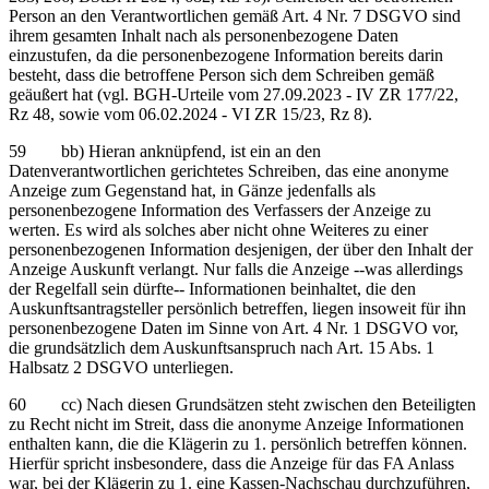
Person an den Verantwortlichen gemäß Art. 4 Nr. 7 DSGVO sind
ihrem gesamten Inhalt nach als personenbezogene Daten
einzustufen, da die personenbezogene Information bereits darin
besteht, dass die betroffene Person sich dem Schreiben gemäß
geäußert hat (vgl. BGH-Urteile vom 27.09.2023 - IV ZR 177/22,
Rz 48, sowie vom 06.02.2024 - VI ZR 15/23, Rz 8).
59 bb) Hieran anknüpfend, ist ein an den
Datenverantwortlichen gerichtetes Schreiben, das eine anonyme
Anzeige zum Gegenstand hat, in Gänze jedenfalls als
personenbezogene Information des Verfassers der Anzeige zu
werten. Es wird als solches aber nicht ohne Weiteres zu einer
personenbezogenen Information desjenigen, der über den Inhalt der
Anzeige Auskunft verlangt. Nur falls die Anzeige ‑‑was allerdings
der Regelfall sein dürfte‑‑ Informationen beinhaltet, die den
Auskunftsantragsteller persönlich betreffen, liegen insoweit für ihn
personenbezogene Daten im Sinne von Art. 4 Nr. 1 DSGVO vor,
die grundsätzlich dem Auskunftsanspruch nach Art. 15 Abs. 1
Halbsatz 2 DSGVO unterliegen.
60 cc) Nach diesen Grundsätzen steht zwischen den Beteiligten
zu Recht nicht im Streit, dass die anonyme Anzeige Informationen
enthalten kann, die die Klägerin zu 1. persönlich betreffen können.
Hierfür spricht insbesondere, dass die Anzeige für das FA Anlass
war, bei der Klägerin zu 1. eine Kassen-Nachschau durchzuführen,