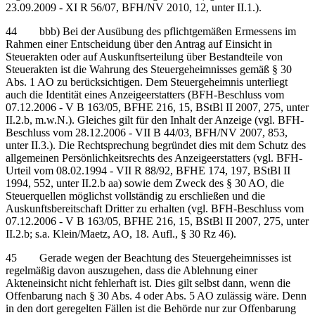
23.09.2009 - XI R 56/07, BFH/NV 2010, 12, unter II.1.).
44 bbb) Bei der Ausübung des pflichtgemäßen Ermessens im
Rahmen einer Entscheidung über den Antrag auf Einsicht in
Steuerakten oder auf Auskunftserteilung über Bestandteile von
Steuerakten ist die Wahrung des Steuergeheimnisses gemäß § 30
Abs. 1 AO zu berücksichtigen. Dem Steuergeheimnis unterliegt
auch die Identität eines Anzeigeerstatters (BFH-Beschluss vom
07.12.2006 - V B 163/05, BFHE 216, 15, BStBl II 2007, 275, unter
II.2.b, m.w.N.). Gleiches gilt für den Inhalt der Anzeige (vgl. BFH-
Beschluss vom 28.12.2006 - VII B 44/03, BFH/NV 2007, 853,
unter II.3.). Die Rechtsprechung begründet dies mit dem Schutz des
allgemeinen Persönlichkeitsrechts des Anzeigeerstatters (vgl. BFH-
Urteil vom 08.02.1994 - VII R 88/92, BFHE 174, 197, BStBl II
1994, 552, unter II.2.b aa) sowie dem Zweck des § 30 AO, die
Steuerquellen möglichst vollständig zu erschließen und die
Auskunftsbereitschaft Dritter zu erhalten (vgl. BFH-Beschluss vom
07.12.2006 - V B 163/05, BFHE 216, 15, BStBl II 2007, 275, unter
II.2.b; s.a. Klein/Maetz, AO, 18. Aufl., § 30 Rz 46).
45 Gerade wegen der Beachtung des Steuergeheimnisses ist
regelmäßig davon auszugehen, dass die Ablehnung einer
Akteneinsicht nicht fehlerhaft ist. Dies gilt selbst dann, wenn die
Offenbarung nach § 30 Abs. 4 oder Abs. 5 AO zulässig wäre. Denn
in den dort geregelten Fällen ist die Behörde nur zur Offenbarung