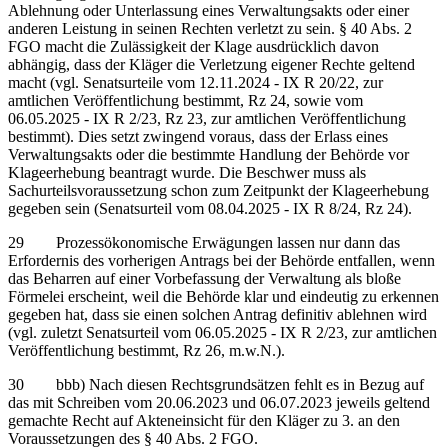
Ablehnung oder Unterlassung eines Verwaltungsakts oder einer
anderen Leistung in seinen Rechten verletzt zu sein. § 40 Abs. 2
FGO macht die Zulässigkeit der Klage ausdrücklich davon
abhängig, dass der Kläger die Verletzung eigener Rechte geltend
macht (vgl. Senatsurteile vom 12.11.2024 - IX R 20/22, zur
amtlichen Veröffentlichung bestimmt, Rz 24, sowie vom
06.05.2025 - IX R 2/23, Rz 23, zur amtlichen Veröffentlichung
bestimmt). Dies setzt zwingend voraus, dass der Erlass eines
Verwaltungsakts oder die bestimmte Handlung der Behörde vor
Klageerhebung beantragt wurde. Die Beschwer muss als
Sachurteilsvoraussetzung schon zum Zeitpunkt der Klageerhebung
gegeben sein (Senatsurteil vom 08.04.2025 - IX R 8/24, Rz 24).
29 Prozessökonomische Erwägungen lassen nur dann das
Erfordernis des vorherigen Antrags bei der Behörde entfallen, wenn
das Beharren auf einer Vorbefassung der Verwaltung als bloße
Förmelei erscheint, weil die Behörde klar und eindeutig zu erkennen
gegeben hat, dass sie einen solchen Antrag definitiv ablehnen wird
(vgl. zuletzt Senatsurteil vom 06.05.2025 - IX R 2/23, zur amtlichen
Veröffentlichung bestimmt, Rz 26, m.w.N.).
30 bbb) Nach diesen Rechtsgrundsätzen fehlt es in Bezug auf
das mit Schreiben vom 20.06.2023 und 06.07.2023 jeweils geltend
gemachte Recht auf Akteneinsicht für den Kläger zu 3. an den
Voraussetzungen des § 40 Abs. 2 FGO.