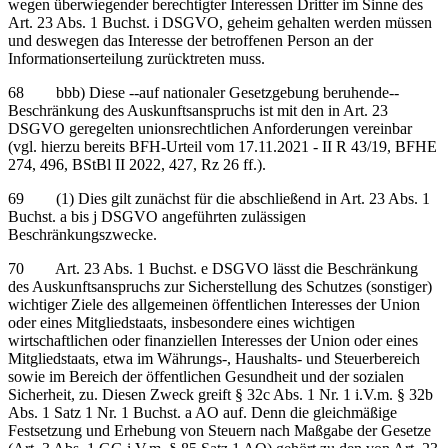
wegen überwiegender berechtigter Interessen Dritter im Sinne des
Art. 23 Abs. 1 Buchst. i DSGVO, geheim gehalten werden müssen
und deswegen das Interesse der betroffenen Person an der
Informationserteilung zurücktreten muss.
68 bbb) Diese ‑‑auf nationaler Gesetzgebung beruhende‑‑
Beschränkung des Auskunftsanspruchs ist mit den in Art. 23
DSGVO geregelten unionsrechtlichen Anforderungen vereinbar
(vgl. hierzu bereits BFH-Urteil vom 17.11.2021 - II R 43/19, BFHE
274, 496, BStBl II 2022, 427, Rz 26 ff.).
69 (1) Dies gilt zunächst für die abschließend in Art. 23 Abs. 1
Buchst. a bis j DSGVO angeführten zulässigen
Beschränkungszwecke.
70 Art. 23 Abs. 1 Buchst. e DSGVO lässt die Beschränkung
des Auskunftsanspruchs zur Sicherstellung des Schutzes (sonstiger)
wichtiger Ziele des allgemeinen öffentlichen Interesses der Union
oder eines Mitgliedstaats, insbesondere eines wichtigen
wirtschaftlichen oder finanziellen Interesses der Union oder eines
Mitgliedstaats, etwa im Währungs-, Haushalts- und Steuerbereich
sowie im Bereich der öffentlichen Gesundheit und der sozialen
Sicherheit, zu. Diesen Zweck greift § 32c Abs. 1 Nr. 1 i.V.m. § 32b
Abs. 1 Satz 1 Nr. 1 Buchst. a AO auf. Denn die gleichmäßige
Festsetzung und Erhebung von Steuern nach Maßgabe der Gesetze