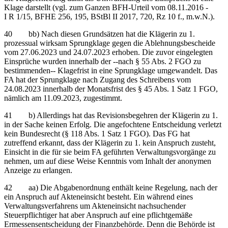
Klage darstellt (vgl. zum Ganzen BFH-Urteil vom 08.11.2016 -
I R 1/15, BFHE 256, 195, BStBl II 2017, 720, Rz 10 f., m.w.N.).
40 bb) Nach diesen Grundsätzen hat die Klägerin zu 1.
prozessual wirksam Sprungklage gegen die Ablehnungsbescheide
vom 27.06.2023 und 24.07.2023 erhoben. Die zuvor eingelegten
Einsprüche wurden innerhalb der ‑‑nach § 55 Abs. 2 FGO zu
bestimmenden‑‑ Klagefrist in eine Sprungklage umgewandelt. Das
FA hat der Sprungklage nach Zugang des Schreibens vom
24.08.2023 innerhalb der Monatsfrist des § 45 Abs. 1 Satz 1 FGO,
nämlich am 11.09.2023, zugestimmt.
41 b) Allerdings hat das Revisionsbegehren der Klägerin zu 1.
in der Sache keinen Erfolg. Die angefochtene Entscheidung verletzt
kein Bundesrecht (§ 118 Abs. 1 Satz 1 FGO). Das FG hat
zutreffend erkannt, dass der Klägerin zu 1. kein Anspruch zusteht,
Einsicht in die für sie beim FA geführten Verwaltungsvorgänge zu
nehmen, um auf diese Weise Kenntnis vom Inhalt der anonymen
Anzeige zu erlangen.
42 aa) Die Abgabenordnung enthält keine Regelung, nach der
ein Anspruch auf Akteneinsicht besteht. Ein während eines
Verwaltungsverfahrens um Akteneinsicht nachsuchender
Steuerpflichtiger hat aber Anspruch auf eine pflichtgemäße
Ermessensentscheidung der Finanzbehörde. Denn die Behörde ist