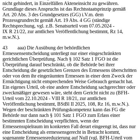
nicht gehindert, in Einzelfällen Akteneinsicht zu gewähren.
Grundlage dieses Anspruchs ist das Rechtsstaatsprinzip gemäß
Art. 20 Abs. 3 des Grundgesetzes (GG) i.V.m. dem
Prozessgrundrecht gemäß Art. 19 Abs. 4 GG (ständige
Rechtsprechung, vgl. z.B. Senatsurteil vom 07.05.2024 -
IX R 21/22, zur amtlichen Veröffentlichung bestimmt, Rz 14,
m.w.N.).
43 aaa) Die Ausübung der behördlichen
Ermessensentscheidung unterliegt nur einer eingeschränkten
gerichtlichen Überprüfung. Nach § 102 Satz 1 FGO ist die
Überprüfung darauf beschränkt, ob die Behörde bei ihrer
Entscheidung die gesetzlichen Grenzen des Ermessens überschritten
oder von dem ihr eingeräumten Ermessen in einer dem Zweck der
Ermächtigung nicht entsprechenden Weise Gebrauch gemacht hat.
Ein eigenes Urteil, ob eine andere Entscheidung sachgerechter oder
zweckmäßiger gewesen wäre, steht dem Gericht nicht zu (BFH-
Urteil vom 22.10.2024 - VIII R 18/21, zur amtlichen
Veröffentlichung bestimmt, BStBl II 2025, 108, Rz 16, m.w.N.).
Wegen der beschränkten Prüfungskompetenz kann das FG die
Behörde nur dann nach § 101 Satz 1 FGO zum Erlass einer
bestimmten Entscheidung verpflichten, wenn der
Ermessensspielraum im konkreten Fall derart eingeengt ist, dass nur
eine Entscheidung als ermessensgerecht in Betracht kommt,
sogenannte Ermessensreduzierung auf Null (vgl. BFH-Urteil vom