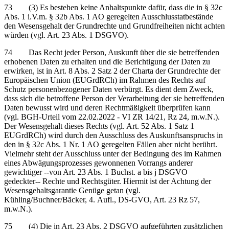
73 (3) Es bestehen keine Anhaltspunkte dafür, dass die in § 32c
Abs. 1 i.V.m. § 32b Abs. 1 AO geregelten Ausschlusstatbestände
den Wesensgehalt der Grundrechte und Grundfreiheiten nicht achten
würden (vgl. Art. 23 Abs. 1 DSGVO).
74 Das Recht jeder Person, Auskunft über die sie betreffenden
erhobenen Daten zu erhalten und die Berichtigung der Daten zu
erwirken, ist in Art. 8 Abs. 2 Satz 2 der Charta der Grundrechte der
Europäischen Union (EUGrdRCh) im Rahmen des Rechts auf
Schutz personenbezogener Daten verbürgt. Es dient dem Zweck,
dass sich die betroffene Person der Verarbeitung der sie betreffenden
Daten bewusst wird und deren Rechtmäßigkeit überprüfen kann
(vgl. BGH-Urteil vom 22.02.2022 - VI ZR 14/21, Rz 24, m.w.N.).
Der Wesensgehalt dieses Rechts (vgl. Art. 52 Abs. 1 Satz 1
EUGrdRCh) wird durch den Ausschluss des Auskunftsanspruchs in
den in § 32c Abs. 1 Nr. 1 AO geregelten Fällen aber nicht berührt.
Vielmehr steht der Ausschluss unter der Bedingung des im Rahmen
eines Abwägungsprozesses gewonnenen Vorrangs anderer
gewichtiger ‑‑von Art. 23 Abs. 1 Buchst. a bis j DSGVO
gedeckter‑‑ Rechte und Rechtsgüter. Hiermit ist der Achtung der
Wesensgehaltsgarantie Genüge getan (vgl.
Kühling/Buchner/Bäcker, 4. Aufl., DS-GVO, Art. 23 Rz 57,
m.w.N.).
75 (4) Die in Art. 23 Abs. 2 DSGVO aufgeführten zusätzlichen