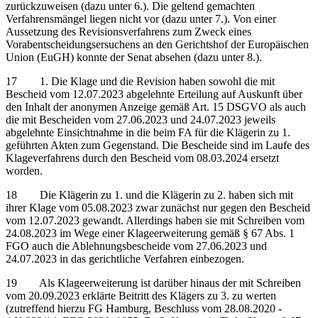
zurückzuweisen (dazu unter 6.). Die geltend gemachten
Verfahrensmängel liegen nicht vor (dazu unter 7.). Von einer
Aussetzung des Revisionsverfahrens zum Zweck eines
Vorabentscheidungsersuchens an den Gerichtshof der Europäischen
Union (EuGH) konnte der Senat absehen (dazu unter 8.).
17 1. Die Klage und die Revision haben sowohl die mit
Bescheid vom 12.07.2023 abgelehnte Erteilung auf Auskunft über
den Inhalt der anonymen Anzeige gemäß Art. 15 DSGVO als auch
die mit Bescheiden vom 27.06.2023 und 24.07.2023 jeweils
abgelehnte Einsichtnahme in die beim FA für die Klägerin zu 1.
geführten Akten zum Gegenstand. Die Bescheide sind im Laufe des
Klageverfahrens durch den Bescheid vom 08.03.2024 ersetzt
worden.
18 Die Klägerin zu 1. und die Klägerin zu 2. haben sich mit
ihrer Klage vom 05.08.2023 zwar zunächst nur gegen den Bescheid
vom 12.07.2023 gewandt. Allerdings haben sie mit Schreiben vom
24.08.2023 im Wege einer Klageerweiterung gemäß § 67 Abs. 1
FGO auch die Ablehnungsbescheide vom 27.06.2023 und
24.07.2023 in das gerichtliche Verfahren einbezogen.
19 Als Klageerweiterung ist darüber hinaus der mit Schreiben
vom 20.09.2023 erklärte Beitritt des Klägers zu 3. zu werten
(zutreffend hierzu FG Hamburg, Beschluss vom 28.08.2020 -