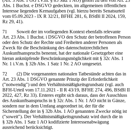
(Art. 3 Abs. 1 GG i.V.m. § 85 Satz 1 AO) gehört zu den von Art. 23
Abs. 1 Buchst. e DSGVO gedeckten, im allgemeinen öffentlichen
Interesse liegenden Kernaufgaben (vgl. hierzu bereits Senatsurteil
vom 05.09.2023 - IX R 32/21, BFHE 281, 6, BStBl II 2024, 159,
Rz 29, 41).
71 Soweit der im vorliegenden Kontext ebenfalls relevante
Art. 23 Abs. 1 Buchst. i DSGVO den Schutz der betroffenen Person
oder den Schutz der Rechte und Freiheiten anderer Personen als
Zweck für die Beschränkung des datenschutzrechtlichen
Auskunftsanspruchs benennt, hat der nationale Gesetzgeber eine
hieran anknüpfende Beschränkungsmöglichkeit mit § 32c Abs. 1
Nr. 1 i.V.m. § 32b Abs. 1 Satz 1 Nr. 2 AO umgesetzt.
72 (2) Die vorgenannten nationalen Tatbestände achten das in
Art. 23 Abs. 1 DSGVO genannte Prinzip der Erforderlichkeit
("notwendig") und den Verhältnismäßigkeitsgrundsatz (vgl. auch
BFH-Urteil vom 17.11.2021 - II R 43/19, BFHE 274, 496, BStBl II
2022, 427, Rz 33). Ersteres ergibt sich daraus, dass der Ausschluss
des Auskunftsanspruchs in § 32c Abs. 1 Nr. 1 AO nicht in Gänze,
sondern nur in dem Umfang angeordnet ist, der für die
Sicherstellung der in § 32b Abs. 1 AO genannten Zwecke nötig ist
("soweit"). Der Verhältnismäßigkeitsgrundsatz wird durch die in
§ 32b Abs. 1 Satz 1 AO kodifizierte Interessenabwägung
ausreichend berücksichtigt.