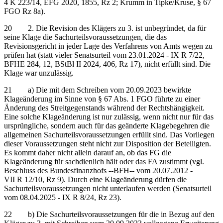
4 K 223/14, EFG 2020, 1855, Rz 2; Krumm in Tipke/Kruse, § 67
FGO Rz 8a).
20 2. Die Revision des Klägers zu 3. ist unbegründet, da für
seine Klage die Sachurteilsvoraussetzungen, die das
Revisionsgericht in jeder Lage des Verfahrens von Amts wegen zu
prüfen hat (statt vieler Senatsurteil vom 23.01.2024 - IX R 7/22,
BFHE 284, 12, BStBl II 2024, 406, Rz 17), nicht erfüllt sind. Die
Klage war unzulässig.
21 a) Die mit dem Schreiben vom 20.09.2023 bewirkte
Klageänderung im Sinne von § 67 Abs. 1 FGO führte zu einer
Änderung des Streitgegenstands während der Rechtshängigkeit.
Eine solche Klageänderung ist nur zulässig, wenn nicht nur für das
ursprüngliche, sondern auch für das geänderte Klagebegehren die
allgemeinen Sachurteilsvoraussetzungen erfüllt sind. Das Vorliegen
dieser Voraussetzungen steht nicht zur Disposition der Beteiligten.
Es kommt daher nicht allein darauf an, ob das FG die
Klageänderung für sachdienlich hält oder das FA zustimmt (vgl.
Beschluss des Bundesfinanzhofs ‑‑BFH‑‑ vom 20.07.2012 -
VII R 12/10, Rz 9). Durch eine Klageänderung dürfen die
Sachurteilsvoraussetzungen nicht unterlaufen werden (Senatsurteil
vom 08.04.2025 - IX R 8/24, Rz 23).
22 b) Die Sachurteilsvoraussetzungen für die in Bezug auf den