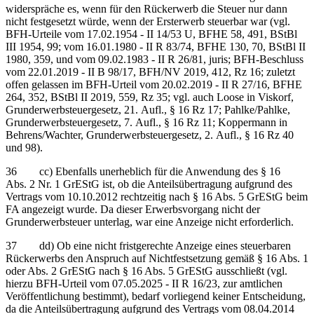
widerspräche es, wenn für den Rückerwerb die Steuer nur dann
nicht festgesetzt würde, wenn der Ersterwerb steuerbar war (vgl.
BFH-Urteile vom 17.02.1954 - II 14/53 U, BFHE 58, 491, BStBl
III 1954, 99; vom 16.01.1980 - II R 83/74, BFHE 130, 70, BStBl II
1980, 359, und vom 09.02.1983 - II R 26/81, juris; BFH-Beschluss
vom 22.01.2019 - II B 98/17, BFH/NV 2019, 412, Rz 16; zuletzt
offen gelassen im BFH-Urteil vom 20.02.2019 - II R 27/16, BFHE
264, 352, BStBl II 2019, 559, Rz 35; vgl. auch Loose in Viskorf,
Grunderwerbsteuergesetz, 21. Aufl., § 16 Rz 17; Pahlke/Pahlke,
Grunderwerbsteuergesetz, 7. Aufl., § 16 Rz 11; Koppermann in
Behrens/Wachter, Grunderwerbsteuergesetz, 2. Aufl., § 16 Rz 40
und 98).
36 cc) Ebenfalls unerheblich für die Anwendung des § 16
Abs. 2 Nr. 1 GrEStG ist, ob die Anteilsübertragung aufgrund des
Vertrags vom 10.10.2012 rechtzeitig nach § 16 Abs. 5 GrEStG beim
FA angezeigt wurde. Da dieser Erwerbsvorgang nicht der
Grunderwerbsteuer unterlag, war eine Anzeige nicht erforderlich.
37 dd) Ob eine nicht fristgerechte Anzeige eines steuerbaren
Rückerwerbs den Anspruch auf Nichtfestsetzung gemäß § 16 Abs. 1
oder Abs. 2 GrEStG nach § 16 Abs. 5 GrEStG ausschließt (vgl.
hierzu BFH-Urteil vom 07.05.2025 - II R 16/23, zur amtlichen
Veröffentlichung bestimmt), bedarf vorliegend keiner Entscheidung,
da die Anteilsübertragung aufgrund des Vertrags vom 08.04.2014