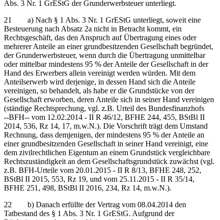
Abs. 3 Nr. 1 GrEStG der Grunderwerbsteuer unterliegt.
21 a) Nach § 1 Abs. 3 Nr. 1 GrEStG unterliegt, soweit eine
Besteuerung nach Absatz 2a nicht in Betracht kommt, ein
Rechtsgeschäft, das den Anspruch auf Übertragung eines oder
mehrerer Anteile an einer grundbesitzenden Gesellschaft begründet,
der Grunderwerbsteuer, wenn durch die Übertragung unmittelbar
oder mittelbar mindestens 95 % der Anteile der Gesellschaft in der
Hand des Erwerbers allein vereinigt werden würden. Mit dem
Anteilserwerb wird derjenige, in dessen Hand sich die Anteile
vereinigen, so behandelt, als habe er die Grundstücke von der
Gesellschaft erworben, deren Anteile sich in seiner Hand vereinigen
(ständige Rechtsprechung, vgl. z.B. Urteil des Bundesfinanzhofs
‑‑BFH‑‑ vom 12.02.2014 - II R 46/12, BFHE 244, 455, BStBl II
2014, 536, Rz 14, 17, m.w.N.). Die Vorschrift trägt dem Umstand
Rechnung, dass demjenigen, der mindestens 95 % der Anteile an
einer grundbesitzenden Gesellschaft in seiner Hand vereinigt, eine
dem zivilrechtlichen Eigentum an einem Grundstück vergleichbare
Rechtszuständigkeit an dem Gesellschaftsgrundstück zuwächst (vgl.
z.B. BFH-Urteile vom 20.01.2015 - II R 8/13, BFHE 248, 252,
BStBl II 2015, 553, Rz 19, und vom 25.11.2015 - II R 35/14,
BFHE 251, 498, BStBl II 2016, 234, Rz 14, m.w.N.).
22 b) Danach erfüllte der Vertrag vom 08.04.2014 den
Tatbestand des § 1 Abs. 3 Nr. 1 GrEStG. Aufgrund der