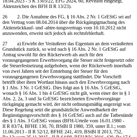
18.04.2023 - 5 K 1503/22, EFG 2024, 60, Revision eingelegt,
Aktenzeichen des BFH II R 13/23).
26 2. Die Annahme des FG, § 16 Abs. 2 Nr. 1 GrEStG sei auf
den Vertrag vom 08.04.2014 über die Rückgängigmachung des
Aktienrückkauf- und -abtre-tungsvertrags vom 10.10.2012 nicht
anzuwenden, erweist sich jedoch als rechtsfehlerhaft.
27 a) Erwirbt der Veräußerer das Eigentum an dem veräußerten
Grundstück zurück, so wird nach § 16 Abs. 2 Nr. 1 GrEStG auf
Antrag sowohl für den Rückerwerb als auch für den
vorausgegangenen Erwerbsvorgang die Steuer nicht festgesetzt oder
die Steuerfestsetzung aufgehoben, wenn der Rückerwerb innerhalb
von zwei Jahren seit der Entstehung der Steuer für den
vorausgegangenen Erwerbsvorgang stattfindet. Die Vorschrift
betrifft über ihren Wortlaut hinaus auch den Erwerbsvorgang nach
§ 1 Abs. 3 Nr. 1 GrEStG. Dies folgt aus § 16 Abs. 5 GrEStG,
wonach § 16 Abs. 1 bis 4 GrEStG nicht gilt, wenn einer der in § 1
Abs. 2, 2a, 3 und 3a GrEStG bezeichneten Erwerbsvorgänge
rückgängig gemacht wird, der nicht ordnungsmäßig angezeigt war.
Diese Regelung setzt die grundsätzliche Anwendbarkeit der
Begünstigungsvorschrift des § 16 GrEStG auch auf die Tatbestände
des § 1 Abs. 3 GrEStG voraus (BFH-Urteile vom 16.01.1980 -
II R 83/74, BFHE 130, 70, BStBl II 1980, 359, unter II.1.; vom
11.06.2013 - II R 52/12, BFHE 241, 419, BStBl II 2013, 752,