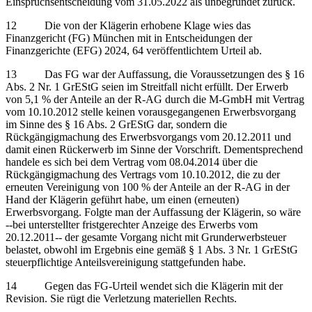
Einspruchsentscheidung vom 31.05.2022 als unbegründet zurück.
12 Die von der Klägerin erhobene Klage wies das
Finanzgericht (FG) München mit in Entscheidungen der
Finanzgerichte (EFG) 2024, 64 veröffentlichtem Urteil ab.
13 Das FG war der Auffassung, die Voraussetzungen des § 16
Abs. 2 Nr. 1 GrEStG seien im Streitfall nicht erfüllt. Der Erwerb
von 5,1 % der Anteile an der R-AG durch die M-GmbH mit Vertrag
vom 10.10.2012 stelle keinen vorausgegangenen Erwerbsvorgang
im Sinne des § 16 Abs. 2 GrEStG dar, sondern die
Rückgängigmachung des Erwerbsvorgangs vom 20.12.2011 und
damit einen Rückerwerb im Sinne der Vorschrift. Dementsprechend
handele es sich bei dem Vertrag vom 08.04.2014 über die
Rückgängigmachung des Vertrags vom 10.10.2012, die zu der
erneuten Vereinigung von 100 % der Anteile an der R-AG in der
Hand der Klägerin geführt habe, um einen (erneuten)
Erwerbsvorgang. Folgte man der Auffassung der Klägerin, so wäre
‑‑bei unterstellter fristgerechter Anzeige des Erwerbs vom
20.12.2011‑‑ der gesamte Vorgang nicht mit Grunderwerbsteuer
belastet, obwohl im Ergebnis eine gemäß § 1 Abs. 3 Nr. 1 GrEStG
steuerpflichtige Anteilsvereinigung stattgefunden habe.
14 Gegen das FG-Urteil wendet sich die Klägerin mit der
Revision. Sie rügt die Verletzung materiellen Rechts.