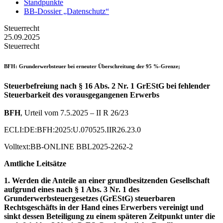
Standpunkte
BB-Dossier „Datenschutz“
Steuerrecht
25.09.2025
Steuerrecht
BFH
: Grunderwerbsteuer bei erneuter Überschreitung der 95 %-Grenze;
Steuerbefreiung nach § 16 Abs. 2 Nr. 1 GrEStG bei fehlender
Steuerbarkeit des vorausgegangenen Erwerbs
BFH
, Urteil vom 7.5.2025 – II R 26/23
ECLI:DE:BFH:2025:U.070525.IIR26.23.0
Volltext:BB-ONLINE BBL2025-2262-2
Amtliche Leitsätze
1. Werden die Anteile an einer grundbesitzenden Gesellschaft
aufgrund eines nach § 1 Abs. 3 Nr. 1 des
Grunderwerbsteuergesetzes (GrEStG) steuerbaren
Rechtsgeschäfts in der Hand eines Erwerbers vereinigt und
sinkt dessen Beteiligung zu einem späteren Zeitpunkt unter die