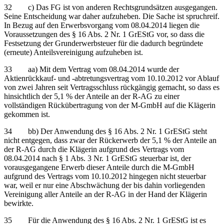
32 c) Das FG ist von anderen Rechtsgrundsätzen ausgegangen.
Seine Entscheidung war daher aufzuheben. Die Sache ist spruchreif.
In Bezug auf den Erwerbsvorgang vom 08.04.2014 liegen die
Voraussetzungen des § 16 Abs. 2 Nr. 1 GrEStG vor, so dass die
Festsetzung der Grunderwerbsteuer für die dadurch begründete
(erneute) Anteilsvereinigung aufzuheben ist.
33 aa) Mit dem Vertrag vom 08.04.2014 wurde der
Aktienrückkauf- und -abtretungsvertrag vom 10.10.2012 vor Ablauf
von zwei Jahren seit Vertragsschluss rückgängig gemacht, so dass es
hinsichtlich der 5,1 % der Anteile an der R-AG zu einer
vollständigen Rückübertragung von der M-GmbH auf die Klägerin
gekommen ist.
34 bb) Der Anwendung des § 16 Abs. 2 Nr. 1 GrEStG steht
nicht entgegen, dass zwar der Rückerwerb der 5,1 % der Anteile an
der R-AG durch die Klägerin aufgrund des Vertrags vom
08.04.2014 nach § 1 Abs. 3 Nr. 1 GrEStG steuerbar ist, der
vorausgegangene Erwerb dieser Anteile durch die M-GmbH
aufgrund des Vertrags vom 10.10.2012 hingegen nicht steuerbar
war, weil er nur eine Abschwächung der bis dahin vorliegenden
Vereinigung aller Anteile an der R-AG in der Hand der Klägerin
bewirkte.
35 Für die Anwendung des § 16 Abs. 2 Nr. 1 GrEStG ist es