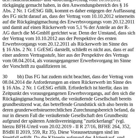
rückgängig gemacht haben, in den Anwendungsbereich des § 16
Abs. 2 Nr. 1 GrEStG fällt, kommt es daher entgegen der Auffassung
des FG nicht darauf an, dass der Vertrag vom 10.10.2012 seinerseits
auf die Rückgängigmachung des Erwerbsvorgangs vom 20.12.2011
und damit auf einen Rückerwerb von 5,1 % der Anteile an der R-
AG durch die M-GmbH gerichtet war. Denn der Umstand, dass sich
der Vertrag vom 10.10.2012 aus der Perspektive des ersten
Erwerbsvorgangs vom 20.12.2011 als Rückerwerb im Sinne des
§ 16 Abs. 2 Nr. 1 GrEStG darstellt, schließt es nicht aus, dass er auf
einer anderen Vertragsstufe, hier aus der Perspektive des Vertrags
vom 08.04.2014, als vorausgegangener Erwerbsvorgang im Sinne
der Vorschrift zu qualifizieren ist.
30 bb) Das FG hat zudem nicht beachtet, dass der Vertrag vom
08.04.2014 die Anforderungen an einen Rückerwerb im Sinne des
§ 16 Abs. 2 Nr. 1 GrEStG erfüllt. Erforderlich ist hierfür, dass im
Zeitpunkt des vorausgegangenen Erwerbsvorgangs, auf den sich die
Rückgängigmachung bezieht, die veräußernde Gesellschaft bereits
grundbesitzend war, das betreffende Grundstück sich also bereits in
deren grunderwerbsteuerrechtlichen Zurechnungsbereich befand, da
nur in diesem Fall die veräußernde Gesellschaft den Grundbesitz
aufgrund der späteren Anteilsvereinigung "zurückerlangt" (vgl.
hierzu BFH-Urteil vom 20.02.2019 - II R 27/16, BFHE 264, 352,
BStBl II 2019, 559, Rz 35). Diese Voraussetzungen sind im
Streitfall erfüllt. Da die Klägerin aufgrund des Aktienkauf- und -