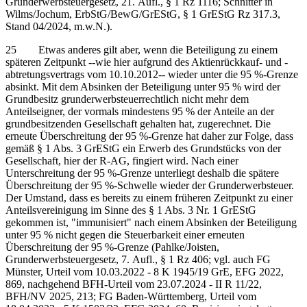
Grunderwerbsteuergesetz, 21. Aufl., § 1 Rz 1116; Schnitter in
Wilms/Jochum, ErbStG/BewG/GrEStG, § 1 GrEStG Rz 317.3,
Stand 04/2024, m.w.N.).
25 Etwas anderes gilt aber, wenn die Beteiligung zu einem
späteren Zeitpunkt ‑‑wie hier aufgrund des Aktienrückkauf- und -
abtretungsvertrags vom 10.10.2012‑‑ wieder unter die 95 %-Grenze
absinkt. Mit dem Absinken der Beteiligung unter 95 % wird der
Grundbesitz grunderwerbsteuerrechtlich nicht mehr dem
Anteilseigner, der vormals mindestens 95 % der Anteile an der
grundbesitzenden Gesellschaft gehalten hat, zugerechnet. Die
erneute Überschreitung der 95 %-Grenze hat daher zur Folge, dass
gemäß § 1 Abs. 3 GrEStG ein Erwerb des Grundstücks von der
Gesellschaft, hier der R-AG, fingiert wird. Nach einer
Unterschreitung der 95 %-Grenze unterliegt deshalb die spätere
Überschreitung der 95 %-Schwelle wieder der Grunderwerbsteuer.
Der Umstand, dass es bereits zu einem früheren Zeitpunkt zu einer
Anteilsvereinigung im Sinne des § 1 Abs. 3 Nr. 1 GrEStG
gekommen ist, "immunisiert" nach einem Absinken der Beteiligung
unter 95 % nicht gegen die Steuerbarkeit einer erneuten
Überschreitung der 95 %-Grenze (Pahlke/Joisten,
Grunderwerbsteuergesetz, 7. Aufl., § 1 Rz 406; vgl. auch FG
Münster, Urteil vom 10.03.2022 - 8 K 1945/19 GrE, EFG 2022,
869, nachgehend BFH-Urteil vom 23.07.2024 - II R 11/22,
BFH/NV 2025, 213; FG Baden-Württemberg, Urteil vom