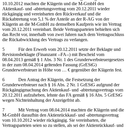
10.10.2012 machten die Klägerin und die M-GmbH den
Aktienkauf- und -abtretungsvertrag vom 20.12.2011 wieder
rückgängig und vereinbarten den Rückverkauf und die
Rückabtretung von 5,1 % der Anteile an der R-AG von der
Klägerin an die M-GmbH zu demselben Kaufpreis wie im Vertrag
vom 20.12.2011 vereinbart. Beide Vertragsparteien behielten sich
das Recht vor, innerhalb von zwei Jahren nach dem Vertragsschluss
die Rückabwicklung des Vertrags zu verlangen.
5 Für den Erwerb vom 20.12.2011 setzte der Beklagte und
Revisionsbeklagte (Finanzamt ‑‑FA‑‑) mit Bescheid vom
08.04.2013 gemäß § 1 Abs. 3 Nr. 1 des Grunderwerbsteuergesetzes
in der zum 08.04.2014 geltenden Fassung (GrEStG)
Grunderwerbsteuer in Höhe von … € gegenüber der Klägerin fest.
6 Den Antrag der Klägerin, die Festsetzung der
Grunderwerbsteuer nach § 16 Abs. 2 Nr. 1 GrEStG aufgrund der
Rückgängigmachung des Aktienkauf- und -abtretungsvertrags vom
20.12.2011 aufzuheben, lehnte das FA gemäß § 16 Abs. 5 GrEStG
wegen Nichteinhaltung der Anzeigefrist ab.
7 Mit Vertrag vom 08.04.2014 machten die Klägerin und die
M-GmbH daraufhin den Aktienrückkauf- und -abtretungsvertrag
vom 10.10.2012 wieder rückgängig. Sie vereinbarten, die
Vertragsparteien seien so zu stellen, als sei der Aktienrückkauf- und