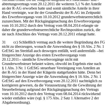
abtretungsvertrags vom 20.12.2011 die weiteren 5,1 % der Anteile
an der R-AG erworben hatte und somit sämtliche Anteile in ihrer
Hand vereinigte, war ihr der Grundbesitz der R-AG im Zeitpunkt
des Erwerbsvorgangs vom 10.10.2012 grunderwerbsteuerrechtlich
zuzurechnen. Mit der Rückgängigmachung des Erwerbsvorgangs
vom 10.10.2012 durch den Vertrag vom 08.04.2014 erlangte sie
daher die grunderwerbsteuerrechtliche Rechtsposition zurück, die
sie nach Abschluss des Vertrags vom 20.12.2011 erlangt hatte.
31 cc) Schließlich vermag auch die weitere Begründung des FG
nicht zu überzeugen, wonach die Anwendung des § 16 Abs. 2 Nr. 1
GrEStG im Streitfall auch deswegen entfällt, weil anderenfalls ‑‑bei
fristgerechter Anzeige des ersten Erwerbsvorgangs vom
20.12.2011‑‑ sämtliche Erwerbsvorgänge nicht mit
Grunderwerbsteuer belastet wären, obwohl im Ergebnis eine nach
§ 1 Abs. 3 Nr. 1 GrEStG steuerbare Vereinigung von Anteilen an
der R-AG in der Hand der Klägerin stattgefunden hätte. Denn bei
fristgerechter Anzeige wäre die Anwendung des § 16 Abs. 2 Nr. 1
GrEStG auf den Erwerbsvorgang vom 20.12.2011 nachträglich zu
korrigieren gewesen, da die Voraussetzung für die Gewährung der
Steuerbefreiung aufgrund der Rückgängigmachung des Vertrags
vom 10.10.2012 durch den Vertrag vom 08.04.2014 rückwirkend
wieder entfallen wäre (vgl. § 175 Abs. 2 Satz 1 Alternative 2 der
Abgabenordnung).