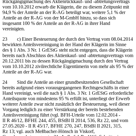
Rückgängigmachung des Aktienrückkauf- und -abtretungsvertrags
vom 10.10.2012 erwarb die Klägerin, die zu diesem Zeitpunkt mit
94,9 % der Anteile an der R-AG beteiligt war, weitere 5,1 % der
Anteile an der R-AG von der M-GmbH hinzu, so dass sich
insgesamt 100 % der Anteile an der R-AG in ihrer Hand
vereinigten.
23 c) Einer Besteuerung der durch den Vertrag vom 08.04.2014
bewirkten Anteilsvereinigung in der Hand der Klägerin im Sinne
des § 1 Abs. 3 Nr. 1 GrEStG steht nicht entgegen, dass die Klägerin
bereits nach Abschluss des Aktienkauf- und -abtretungsvertrags vom
20.12.2011 bis zu dessen Rückgängigmachung durch den Vertrag
vom 10.10.2012 zivilrechtliche Eigentümerin von mehr als 95 % der
Anteile an der R-AG war.
24 Sind die Anteile an einer grundbesitzenden Gesellschaft
bereits aufgrund eines vorausgegangenen Rechtsgeschäfts in einer
Hand vereinigt, weil die nach § 1 Abs. 3 Nr. 1 GrEStG erforderliche
Anteilsquote von mindestens 95 % erfüllt ist, unterliegt der Erwerb
weiterer Anteile zwar nicht zusätzlich der Besteuerung, weil dieser
Vorgang lediglich zu einer Verstärkung der bereits bestehenden
Anteilsvereinigung führt (vgl. BFH-Urteile vom 12.02.2014 -
II R 46/12, BFHE 244, 455, BStBl II 2014, 536, Rz 22, und vom
27.05.2020 - II R 45/17, BFHE 270, 247, BStBl II 2021, 315,
Rz 13; vgl. auch Meßbacher-Hönsch in Viskorf,