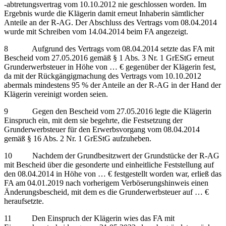
-abtretungsvertrag vom 10.10.2012 nie geschlossen worden. Im
Ergebnis wurde die Klägerin damit erneut Inhaberin sämtlicher
Anteile an der R-AG. Der Abschluss des Vertrags vom 08.04.2014
wurde mit Schreiben vom 14.04.2014 beim FA angezeigt.
8 Aufgrund des Vertrags vom 08.04.2014 setzte das FA mit
Bescheid vom 27.05.2016 gemäß § 1 Abs. 3 Nr. 1 GrEStG erneut
Grunderwerbsteuer in Höhe von … € gegenüber der Klägerin fest,
da mit der Rückgängigmachung des Vertrags vom 10.10.2012
abermals mindestens 95 % der Anteile an der R-AG in der Hand der
Klägerin vereinigt worden seien.
9 Gegen den Bescheid vom 27.05.2016 legte die Klägerin
Einspruch ein, mit dem sie begehrte, die Festsetzung der
Grunderwerbsteuer für den Erwerbsvorgang vom 08.04.2014
gemäß § 16 Abs. 2 Nr. 1 GrEStG aufzuheben.
10 Nachdem der Grundbesitzwert der Grundstücke der R-AG
mit Bescheid über die gesonderte und einheitliche Feststellung auf
den 08.04.2014 in Höhe von … € festgestellt worden war, erließ das
FA am 04.01.2019 nach vorherigem Verböserungshinweis einen
Änderungsbescheid, mit dem es die Grunderwerbsteuer auf … €
heraufsetzte.
11 Den Einspruch der Klägerin wies das FA mit