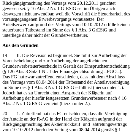
Rückgängigmachung des Vertrags vom 20.12.2011 gerichtet
gewesen sei. § 16 Abs. 2 Nr. 1 GrEStG sei im Übrigen auch
deswegen nicht anwendbar, weil die Vorschrift die Steuerbarkeit des
vorausgegangenen Erwerbsvorgangs voraussetze. Der
Anteilserwerb aufgrund des Vertrags vom 10.10.2012 erfülle keinen
steuerbaren Tatbestand im Sinne des § 1 Abs. 3 GrEStG und
unterliege daher nicht der Grunderwerbsteuer.
Aus den Gründen
19 II. Die Revision ist begründet. Sie führt zur Aufhebung der
Vorentscheidung und zur Aufhebung der angefochtenen
Grunderwerbsteuerbescheide in Gestalt der Einspruchsentscheidung
(§ 126 Abs. 3 Satz 1 Nr. 1 der Finanzgerichtsordnung ‑‑FGO‑‑).
Das FG hat zwar zutreffend entschieden, dass mit dem Abschluss
des Vertrags vom 08.04.2014 der Tatbestand der Anteilsvereinigung
im Sinne des § 1 Abs. 3 Nr. 1 GrEStG erfüllt ist (hierzu unter 1.).
Jedoch hat es zu Unrecht einen Anspruch der Klägerin auf
Aufhebung der hierfür festgesetzten Grunderwerbsteuer nach § 16
Abs. 2 Nr. 1 GrEStG verneint (hierzu unter 2.).
20 1. Zutreffend hat das FG entschieden, dass die Vereinigung
der Anteile an der R-AG in der Hand der Klägerin aufgrund der
Rückgängigmachung des Aktienrückkauf- und -abtretungsvertrags
vom 10.10.2012 durch den Vertrag vom 08.04.2014 gemäß § 1