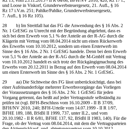
Rz 13; vom 25.11.2015 - II R 64/08, BFH/NV 2016, 420, Rz 17 f.,
und Loose in Viskorf, Grunderwerbsteuergesetz, 21. Aufl., § 16
Rz 17 i.V.m. 251; Pahlke/Pahlke, Grunderwerbsteuergesetz,
7. Aufl., § 16 Rz 105).
28 b) Im Streitfall hat das FG die Anwendung des § 16 Abs. 2
Nr. 1 GrEStG zu Unrecht mit der Begründung abgelehnt, dass es
sich bei dem Erwerb von 5,1 % der Anteile an der R-AG durch die
Klägerin mit Vertrag vom 08.04.2014 nicht um einen Rückerwerb
des Erwerbs vom 10.10.2012, sondern um einen Ersterwerb im
Sinne des § 16 Abs. 2 Nr. 1 GrEStG handele. Denn bei dem Erwerb
von 5,1 % der Anteile an der R-AG durch die M-GmbH mit Vertrag
vom 10.10.2012 handelt es sich trotz der Rückgängigmachung des
Erwerbs vom 20.12.2011 in Bezug auf den Erwerb vom 08.04.2014
um einen Ersterwerb im Sinne des § 16 Abs. 2 Nr. 1 GrEStG.
29 aa) Die Sichtweise des FG lässt unberücksichtigt, dass bei
einer Aufeinanderfolge mehrerer Erwerbsvorgänge das Vorliegen
der Voraussetzungen des § 16 Abs. 2 Nr. 1 GrEStG für jeden
Vorgang getrennt, das heißt auf jeder Vertragsstufe selbständig zu
prüfen ist (vgl. BFH-Beschluss vom 16.10.2009 - II B 37/09,
BFH/NV 2010, 240; BFH-Urteile vom 14.07.1999 - II R 1/97,
BFHE 189, 188, BStBl II 1999, 737, unter II.2., und vom
20.10.1982 - II R 6/81, BFHE 137, 92, BStBl II 1983, 140). Für die
Frage, ob der Vertrag vom 08.04.2014, mit dem die Vertragsparteien
den Aktienrückkauf- und -abtretungsvertrag vom 10.10.2012