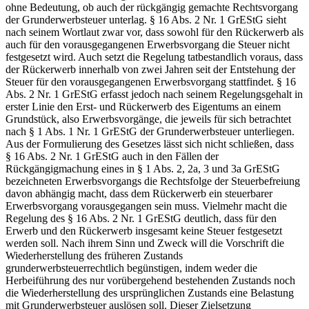
ohne Bedeutung, ob auch der rückgängig gemachte Rechtsvorgang
der Grunderwerbsteuer unterlag. § 16 Abs. 2 Nr. 1 GrEStG sieht
nach seinem Wortlaut zwar vor, dass sowohl für den Rückerwerb als
auch für den vorausgegangenen Erwerbsvorgang die Steuer nicht
festgesetzt wird. Auch setzt die Regelung tatbestandlich voraus, dass
der Rückerwerb innerhalb von zwei Jahren seit der Entstehung der
Steuer für den vorausgegangenen Erwerbsvorgang stattfindet. § 16
Abs. 2 Nr. 1 GrEStG erfasst jedoch nach seinem Regelungsgehalt in
erster Linie den Erst- und Rückerwerb des Eigentums an einem
Grundstück, also Erwerbsvorgänge, die jeweils für sich betrachtet
nach § 1 Abs. 1 Nr. 1 GrEStG der Grunderwerbsteuer unterliegen.
Aus der Formulierung des Gesetzes lässt sich nicht schließen, dass
§ 16 Abs. 2 Nr. 1 GrEStG auch in den Fällen der
Rückgängigmachung eines in § 1 Abs. 2, 2a, 3 und 3a GrEStG
bezeichneten Erwerbsvorgangs die Rechtsfolge der Steuerbefreiung
davon abhängig macht, dass dem Rückerwerb ein steuerbarer
Erwerbsvorgang vorausgegangen sein muss. Vielmehr macht die
Regelung des § 16 Abs. 2 Nr. 1 GrEStG deutlich, dass für den
Erwerb und den Rückerwerb insgesamt keine Steuer festgesetzt
werden soll. Nach ihrem Sinn und Zweck will die Vorschrift die
Wiederherstellung des früheren Zustands
grunderwerbsteuerrechtlich begünstigen, indem weder die
Herbeiführung des nur vorübergehend bestehenden Zustands noch
die Wiederherstellung des ursprünglichen Zustands eine Belastung
mit Grunderwerbsteuer auslösen soll. Dieser Zielsetzung