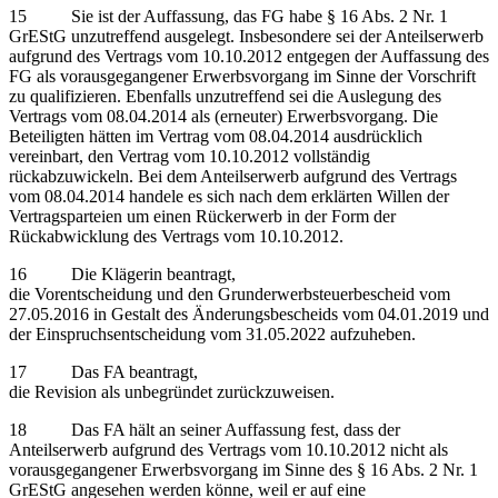
15 Sie ist der Auffassung, das FG habe § 16 Abs. 2 Nr. 1
GrEStG unzutreffend ausgelegt. Insbesondere sei der Anteilserwerb
aufgrund des Vertrags vom 10.10.2012 entgegen der Auffassung des
FG als vorausgegangener Erwerbsvorgang im Sinne der Vorschrift
zu qualifizieren. Ebenfalls unzutreffend sei die Auslegung des
Vertrags vom 08.04.2014 als (erneuter) Erwerbsvorgang. Die
Beteiligten hätten im Vertrag vom 08.04.2014 ausdrücklich
vereinbart, den Vertrag vom 10.10.2012 vollständig
rückabzuwickeln. Bei dem Anteilserwerb aufgrund des Vertrags
vom 08.04.2014 handele es sich nach dem erklärten Willen der
Vertragsparteien um einen Rückerwerb in der Form der
Rückabwicklung des Vertrags vom 10.10.2012.
16 Die Klägerin beantragt,
die Vorentscheidung und den Grunderwerbsteuerbescheid vom
27.05.2016 in Gestalt des Änderungsbescheids vom 04.01.2019 und
der Einspruchsentscheidung vom 31.05.2022 aufzuheben.
17 Das FA beantragt,
die Revision als unbegründet zurückzuweisen.
18 Das FA hält an seiner Auffassung fest, dass der
Anteilserwerb aufgrund des Vertrags vom 10.10.2012 nicht als
vorausgegangener Erwerbsvorgang im Sinne des § 16 Abs. 2 Nr. 1
GrEStG angesehen werden könne, weil er auf eine