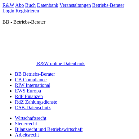
R&W
Abo
Buch
Datenbank
Veranstaltungen
Betriebs-Berater
Login
Registrieren
BB - Betriebs-Berater
R&W online Datenbank
BB Betriebs-Berater
CB Compliance
RIW International
EWS Europa
RdF Finanzen
RdZ Zahlungsdienste
DSB-Datenschutz
Wirtschaftsrecht
Steuerrecht
Bilanzrecht und Betriebswirtschaft
Arbeitsrecht