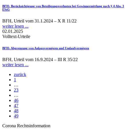
BFH
: Berücksichtigung von Beteiligungsverlusten bei Gewinnermittlung nach § 4 Abs. 3
EStG
BFH, Urteil vom 31.1.2024 – X R 11/22
weiter lesen ...
02.01.2025
Volltext-Urteile
BFH
: Abgrenzung von Anlagevermögen und Umlaufvermögen
BFH, Urteil vom 16.9.2024 – III R 35/22
weiter lesen ...
zurück
1
…
23
…
46
47
48
49
Corona Rechtsinformation