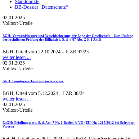
Standpunkte
BB-Dossier „Datenschutz“
02.01.2025
Volltext-Urteile
BGH
: Vorstandsbezüge und Verschlechterung der Lage der Gesellschaft – Zum Umfang
der rechtlichen Prüfung der Billigkeit i. S. d. § 87 Abs. 2 S. 1 AktG
BGH, Urteil vom 22.10.2024 – II ZR 97/23
weiter lesen ...
02.01.2025
Volltext-Urteile
BGH
: Sonntagsverkauf im Gartencenter
BGH, Urteil vom 5.12.2024 – I ZR 38/24
weiter lesen ...
02.01.2025
Volltext-Urteile
EuGH
: Erfüllungsort i. S. d. Art. 7 Nr. 1 Buchst. b VO (EU) Nr. 1215/2012 bei Software-
Vertrag
EuGH, Urteil vom 28.11.2024 – C-526/23, VariusSystems digital