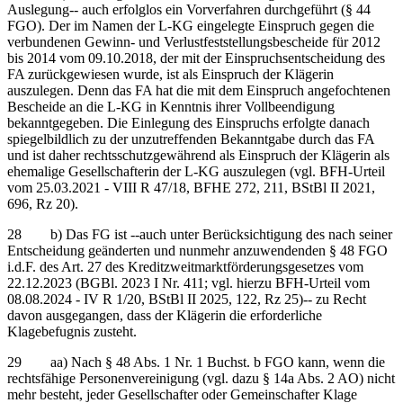
Auslegung‑‑ auch erfolglos ein Vorverfahren durchgeführt (§ 44
FGO). Der im Namen der L-KG eingelegte Einspruch gegen die
verbundenen Gewinn- und Verlustfeststellungsbescheide für 2012
bis 2014 vom 09.10.2018, der mit der Einspruchsentscheidung des
FA zurückgewiesen wurde, ist als Einspruch der Klägerin
auszulegen. Denn das FA hat die mit dem Einspruch angefochtenen
Bescheide an die L-KG in Kenntnis ihrer Vollbeendigung
bekanntgegeben. Die Einlegung des Einspruchs erfolgte danach
spiegelbildlich zu der unzutreffenden Bekanntgabe durch das FA
und ist daher rechtsschutzgewährend als Einspruch der Klägerin als
ehemalige Gesellschafterin der L-KG auszulegen (vgl. BFH-Urteil
vom 25.03.2021 - VIII R 47/18, BFHE 272, 211, BStBl II 2021,
696, Rz 20).
28 b) Das FG ist ‑‑auch unter Berücksichtigung des nach seiner
Entscheidung geänderten und nunmehr anzuwendenden § 48 FGO
i.d.F. des Art. 27 des Kreditzweitmarktförderungsgesetzes vom
22.12.2023 (BGBl. 2023 I Nr. 411; vgl. hierzu BFH-Urteil vom
08.08.2024 - IV R 1/20, BStBl II 2025, 122, Rz 25)‑‑ zu Recht
davon ausgegangen, dass der Klägerin die erforderliche
Klagebefugnis zusteht.
29 aa) Nach § 48 Abs. 1 Nr. 1 Buchst. b FGO kann, wenn die
rechtsfähige Personenvereinigung (vgl. dazu § 14a Abs. 2 AO) nicht
mehr besteht, jeder Gesellschafter oder Gemeinschafter Klage