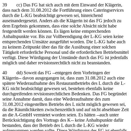
39 cc) Das FG hat sich auch mit dem Einwand der Klägerin,
dass nach dem 31.08.2012 die Fortführung eines Cateringservices
durch die L-KG beabsichtigt gewesen sei, hinreichend
auseinandergesetzt. Anders als die Klägerin ist das FG jedoch zu
dem Ergebnis gekommen, dass eine solche Absicht nicht habe
festgestellt werden können. Es lägen keine entsprechenden
Anhaltspunkte vor. Bis zur Vollbeendigung der L-KG seien keine
entsprechenden Umsätze ausgeführt worden. Die L-KG habe auch
zu keinem Zeitpunkt über das für die Ausübung einer solchen
Tätigkeit erforderliche Personal und die erforderlichen Betriebsmittel
verfügt. Diese Würdigung der Umstände durch das FG ist jedenfalls
möglich und daher revisionsrechtlich nicht zu beanstanden.
40 dd) Soweit das FG ‑‑entgegen dem Vorbringen der
Klägerin‑‑ davon ausgegangen ist, dass zum 31.08.2012 auch eine
spätere Wiederaufnahme des Restaurantbetriebs des L durch die L-
KG nicht beabsichtigt gewesen sei, bestehen ebenfalls keine
durchgreifenden revisionsrechtlichen Bedenken. Das FG begründet
seine Annahme damit, dass eine Wiederaufnahme des zum
31.08.2012 eingestellten Betriebs des L nicht möglich gewesen sei,
da die Räumlichkeiten zwischenzeitlich und auf nicht absehbare Zeit
an die A-GmbH vermietet worden seien. Es hätten ‑‑auch unter
Berücksichtigung des Vortrags des K‑‑ keine Anhaltspunkte dafür
bestanden, dass der Betrieb des L durch die L-KG wieder
aufgenommen werden sollte. Diese Würdigung des FG ist ebenfalls