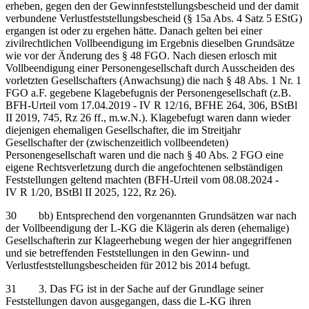
erheben, gegen den der Gewinnfeststellungsbescheid und der damit
verbundene Verlustfeststellungsbescheid (§ 15a Abs. 4 Satz 5 EStG)
ergangen ist oder zu ergehen hätte. Danach gelten bei einer
zivilrechtlichen Vollbeendigung im Ergebnis dieselben Grundsätze
wie vor der Änderung des § 48 FGO. Nach diesen erlosch mit
Vollbeendigung einer Personengesellschaft durch Ausscheiden des
vorletzten Gesellschafters (Anwachsung) die nach § 48 Abs. 1 Nr. 1
FGO a.F. gegebene Klagebefugnis der Personengesellschaft (z.B.
BFH-Urteil vom 17.04.2019 - IV R 12/16, BFHE 264, 306, BStBl
II 2019, 745, Rz 26 ff., m.w.N.). Klagebefugt waren dann wieder
diejenigen ehemaligen Gesellschafter, die im Streitjahr
Gesellschafter der (zwischenzeitlich vollbeendeten)
Personengesellschaft waren und die nach § 40 Abs. 2 FGO eine
eigene Rechtsverletzung durch die angefochtenen selbständigen
Feststellungen geltend machten (BFH-Urteil vom 08.08.2024 -
IV R 1/20, BStBl II 2025, 122, Rz 26).
30 bb) Entsprechend den vorgenannten Grundsätzen war nach
der Vollbeendigung der L-KG die Klägerin als deren (ehemalige)
Gesellschafterin zur Klageerhebung wegen der hier angegriffenen
und sie betreffenden Feststellungen in den Gewinn- und
Verlustfeststellungsbescheiden für 2012 bis 2014 befugt.
31 3. Das FG ist in der Sache auf der Grundlage seiner
Feststellungen davon ausgegangen, dass die L-KG ihren