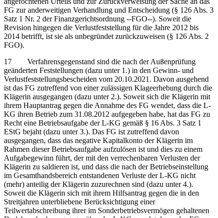
angefochtenen Urteils und zur Zurückverweisung der Sache an das
FG zur anderweitigen Verhandlung und Entscheidung (§ 126 Abs. 3
Satz 1 Nr. 2 der Finanzgerichtsordnung ‑‑FGO‑‑). Soweit die
Revision hingegen die Verlustfeststellung für die Jahre 2012 bis
2014 betrifft, ist sie als unbegründet zurückzuweisen (§ 126 Abs. 2
FGO).
17 Verfahrensgegenstand sind die nach der Außenprüfung
geänderten Feststellungen (dazu unter 1.) in den Gewinn- und
Verlustfeststellungsbescheiden vom 20.10.2021. Davon ausgehend
ist das FG zutreffend von einer zulässigen Klageerhebung durch die
Klägerin ausgegangen (dazu unter 2.). Soweit sich die Klägerin mit
ihrem Hauptantrag gegen die Annahme des FG wendet, dass die L-
KG ihren Betrieb zum 31.08.2012 aufgegeben habe, hat das FG zu
Recht eine Betriebsaufgabe der L-KG gemäß § 16 Abs. 3 Satz 1
EStG bejaht (dazu unter 3.). Das FG ist zutreffend davon
ausgegangen, dass das negative Kapitalkonto der Klägerin im
Rahmen dieser Betriebsaufgabe aufzulösen ist und dies zu einem
Aufgabegewinn führt, der mit den verrechenbaren Verlusten der
Klägerin zu saldieren ist, und dass die nach der Betriebseinstellung
im Gesamthandsbereich entstandenen Verluste der L-KG nicht
(mehr) anteilig der Klägerin zuzurechnen sind (dazu unter 4.).
Soweit die Klägerin sich mit ihrem Hilfsantrag gegen die in den
Streitjahren unterbliebene Berücksichtigung einer
Teilwertabschreibung ihrer im Sonderbetriebsvermögen gehaltenen