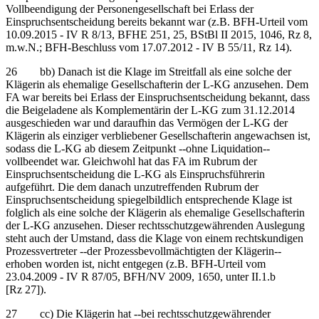
Vollbeendigung der Personengesellschaft bei Erlass der
Einspruchsentscheidung bereits bekannt war (z.B. BFH-Urteil vom
10.09.2015 - IV R 8/13, BFHE 251, 25, BStBl II 2015, 1046, Rz 8,
m.w.N.; BFH-Beschluss vom 17.07.2012 - IV B 55/11, Rz 14).
26 bb) Danach ist die Klage im Streitfall als eine solche der
Klägerin als ehemalige Gesellschafterin der L-KG anzusehen. Dem
FA war bereits bei Erlass der Einspruchsentscheidung bekannt, dass
die Beigeladene als Komplementärin der L-KG zum 31.12.2014
ausgeschieden war und daraufhin das Vermögen der L-KG der
Klägerin als einziger verbliebener Gesellschafterin angewachsen ist,
sodass die L-KG ab diesem Zeitpunkt ‑‑ohne Liquidation‑‑
vollbeendet war. Gleichwohl hat das FA im Rubrum der
Einspruchsentscheidung die L-KG als Einspruchsführerin
aufgeführt. Die dem danach unzutreffenden Rubrum der
Einspruchsentscheidung spiegelbildlich entsprechende Klage ist
folglich als eine solche der Klägerin als ehemalige Gesellschafterin
der L-KG anzusehen. Dieser rechtsschutzgewährenden Auslegung
steht auch der Umstand, dass die Klage von einem rechtskundigen
Prozessvertreter ‑‑der Prozessbevollmächtigten der Klägerin‑‑
erhoben worden ist, nicht entgegen (z.B. BFH-Urteil vom
23.04.2009 - IV R 87/05, BFH/NV 2009, 1650, unter II.1.b
[Rz 27]).
27 cc) Die Klägerin hat ‑‑bei rechtsschutzgewährender