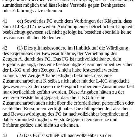
zumindest möglich und lässt keine Verstöße gegen Denkgesetze
oder Erfahrungssätze erkennen.
41 ee) Soweit das FG auch dem Vorbringen der Klägerin, dass
zum 31.08.2012 die weitere Ausübung einer betrieblichen Tätigkeit
beabsichtigt gewesen sei, nicht gefolgt ist, bestehen ebenfalls keine
revisionsrechtlichen Bedenken.
42 (1) Dies gilt insbesondere im Hinblick auf die Würdigung
des Ergebnisses der Beweisaufnahme, der Vernehmung des
Zeugen A, durch das FG. Das FG ist nachvollziehbar zu dem
Ergebnis gelangt, dass eine beabsichtigte Zusammenarbeit zwischen
der L-KG und dem Zeugen A nicht habe festgestellt werden
können. Der Zeuge A habe lediglich bekundet, dass eine
Zusammenarbeit mit K selbst, nicht aber mit der L-KG angedacht
gewesen sei. Zudem seien die Gespräche über eine Zusammenarbeit
nur oberflächlich geführt worden. Diese Angaben hätten zu der
weiteren Feststellung gepasst, dass die L-KG für eine
Zusammenarbeit auch nicht über die erforderlichen personellen oder
sachlichen Ressourcen verfügt habe. Die dahingehende Tatsachen-
und Beweiswürdigung des FG ist nachvollziehbar begründet und
daher zumindest möglich. Verstöße gegen Denkgesetze und
Erfahrungssätze sind nicht zu erkennen.
43 (2) Das FG ist schließlich nachvollziehbar zu der