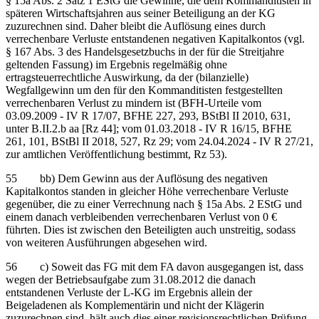
§ 15a Abs. 2 Satz 1 EStG die Gewinne, die dem Kommanditisten in
späteren Wirtschaftsjahren aus seiner Beteiligung an der KG
zuzurechnen sind. Daher bleibt die Auflösung eines durch
verrechenbare Verluste entstandenen negativen Kapitalkontos (vgl.
§ 167 Abs. 3 des Handelsgesetzbuchs in der für die Streitjahre
geltenden Fassung) im Ergebnis regelmäßig ohne
ertragsteuerrechtliche Auswirkung, da der (bilanzielle)
Wegfallgewinn um den für den Kommanditisten festgestellten
verrechenbaren Verlust zu mindern ist (BFH-Urteile vom
03.09.2009 - IV R 17/07, BFHE 227, 293, BStBl II 2010, 631,
unter B.II.2.b aa [Rz 44]; vom 01.03.2018 - IV R 16/15, BFHE
261, 101, BStBl II 2018, 527, Rz 29; vom 24.04.2024 - IV R 27/21,
zur amtlichen Veröffentlichung bestimmt, Rz 53).
55 bb) Dem Gewinn aus der Auflösung des negativen
Kapitalkontos standen in gleicher Höhe verrechenbare Verluste
gegenüber, die zu einer Verrechnung nach § 15a Abs. 2 EStG und
einem danach verbleibenden verrechenbaren Verlust von 0 €
führten. Dies ist zwischen den Beteiligten auch unstreitig, sodass
von weiteren Ausführungen abgesehen wird.
56 c) Soweit das FG mit dem FA davon ausgegangen ist, dass
wegen der Betriebsaufgabe zum 31.08.2012 die danach
entstandenen Verluste der L-KG im Ergebnis allein der
Beigeladenen als Komplementärin und nicht der Klägerin
zuzurechnen sind, hält auch dies einer revisionsrechtlichen Prüfung