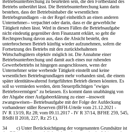
Betriebsunterbrechung zu beurteilen sein, die den Fortbestand des
Betriebs unberührt lässt. Die Betriebsunterbrechung kann darin
bestehen, dass der Betriebsinhaber die wesentlichen
Betriebsgrundlagen ‑‑in der Regel einheitlich an einen anderen
Unternehmer‑‑ verpachtet oder darin, dass er die gewerbliche
Tätigkeit ruhen lässt. Wird in diesen Fällen die Betriebsaufgabe
nicht eindeutig gegenüber dem Finanzamt erklärt, so geht die
Rechtsprechung davon aus, dass die Absicht besteht, den
unterbrochenen Betrieb künftig wieder aufzunehmen, sofern die
Fortsetzung des Betriebs mit den zurückbehaltenen
Wirtschaftsgütern objektiv möglich ist. Die Annahme einer
Betriebsunterbrechung und damit auch eines nur ruhenden
Gewerbebetriebs ist hingegen ausgeschlossen, wenn der
Unternehmer seine werbende Tätigkeit einstellt und keine
wesentlichen Betriebsgrundlagen mehr vorhanden sind, die einem
später identitätswahrend fortgeführten Betrieb dienen könnten. Es
soll so vermieden werden, dem Steuerpflichtigen "ewiges
Betriebsvermögen" zu belassen. Es kommt dann unabhängig von
der Abgabe einer Aufgabeerklärung zu einer ‑‑insoweit
zwangsweisen‑‑ Betriebsaufgabe mit der Folge der Aufdeckung
vorhandener stiller Reserven (BFH-Urteile vom 21.12.2021 -
IV R 13/19, Rz 28; vom 09.11.2017 - IV R 37/14, BFHE 259, 545,
BStBl II 2018, 227, Rz 25 f.).
34 c) Unter Berücksichtigung der vorgenannten Grundsätze ist