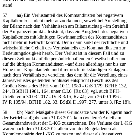
stand.
57 aa) Ein Verlustanteil des Kommanditisten bei negativem
Kapitalkonto ist nicht mehr anzuerkennen, soweit bei Aufstellung
der Bilanz nach den Verhältnissen am Bilanzstichtag ‑‑im Streitfall
der Aufgabezeitpunkt‑‑ feststeht, dass ein Ausgleich des negativen
Kapitalkontos mit künftigen Gewinnanteilen des Kommanditisten
nicht mehr in Betracht kommt. Denn dann sinkt der rechtliche und
wirtschaftliche Gehalt des Verlustanteils des Kommanditisten zur
Bedeutungslosigkeit herab. Der Verlust ist in diesem Fall und zu
diesem Zeitpunkt auf die persönlich haftenden Gesellschafter und
auf die übrigen Kommanditisten ‑‑auf diese allerdings nur bis zur
Höhe ihrer Kapitalanteile und ihrer noch rückständigen Einlagen‑‑
nach dem Verhältnis zu verteilen, das dem für die Verteilung eines
Jahresverlustes geltenden Schlüssel entspricht (Beschluss des
Großen Senats des BFH vom 10.11.1980 - GrS 1/79, BFHE 132,
244, BStBl II 1981, 164, unter C.I.6. [Rz 63]; vgl. auch BFH-
Urteile vom 30.03.2017 - IV R 3/15, Rz 41; vom 26.09.1996 -
IV R 105/94, BFHE 182, 33, BStBl II 1997, 277, unter 3. [Rz 18]).
58 bb) Nach Maßgabe dieser Grundsätze war der Klägerin nach
der Betriebsaufgabe zum 31.08.2012 kein (weiterer) Anteil am
Gesamthandsverlust der L-KG zuzurechnen. Die Verluste der L-KG
waren nach dem 31.08.2012 allein von der Beigeladenen als
Komplementärin der L-KG zu tragen und dieser als (negativer)