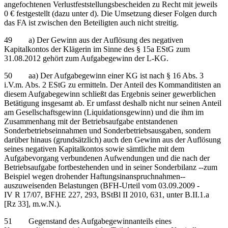
angefochtenen Verlustfeststellungsbescheiden zu Recht mit jeweils
0 € festgestellt (dazu unter d). Die Umsetzung dieser Folgen durch
das FA ist zwischen den Beteiligten auch nicht streitig.
49 a) Der Gewinn aus der Auflösung des negativen
Kapitalkontos der Klägerin im Sinne des § 15a EStG zum
31.08.2012 gehört zum Aufgabegewinn der L-KG.
50 aa) Der Aufgabegewinn einer KG ist nach § 16 Abs. 3
i.V.m. Abs. 2 EStG zu ermitteln. Der Anteil des Kommanditisten an
diesem Aufgabegewinn schließt das Ergebnis seiner gewerblichen
Betätigung insgesamt ab. Er umfasst deshalb nicht nur seinen Anteil
am Gesellschaftsgewinn (Liquidationsgewinn) und die ihm im
Zusammenhang mit der Betriebsaufgabe entstandenen
Sonderbetriebseinnahmen und Sonderbetriebsausgaben, sondern
darüber hinaus (grundsätzlich) auch den Gewinn aus der Auflösung
seines negativen Kapitalkontos sowie sämtliche mit dem
Aufgabevorgang verbundenen Aufwendungen und die nach der
Betriebsaufgabe fortbestehenden und in seiner Sonderbilanz ‑‑zum
Beispiel wegen drohender Haftungsinanspruchnahmen‑‑
auszuweisenden Belastungen (BFH-Urteil vom 03.09.2009 -
IV R 17/07, BFHE 227, 293, BStBl II 2010, 631, unter B.II.1.a
[Rz 33], m.w.N.).
51 Gegenstand des Aufgabegewinnanteils eines