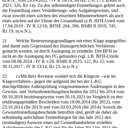
m.w.N.; vom 29.09.2022 - IV R 18/19, BFHE 278, 273, BStBl II
2023, 326, Rz 14). Zu den selbständigen Feststellungen gehört auch
die Feststellung eines Veräußerungs- oder Aufgabegewinns, und
zwar sowohl eines solchen des einzelnen Mitunternehmers als auch
eines solchen auf der Ebene der Gesamthand (z.B. BFH-Urteil vom
17.04.2019 - IV R 12/16, BFHE 264, 306, BStBl II 2019, 745,
Rz 19, m.w.N.).
21 Welche Besteuerungsgrundlagen mit einer Klage angegriffen
und damit zum Gegenstand des finanzgerichtlichen Verfahrens
gemacht werden, ist durch Auslegung zu ermitteln. Der BFH ist
nicht an die Auslegung des FG gebunden (vgl. z.B. BFH-Urteile
vom 08.08.2024 - IV R 1/20, BStBl II 2025, 122, Rz 22; vom
30.11.2017 - IV R 33/14, Rz 23, m.w.N.).
22 c) Mit ihrer Revision wendet sich die Klägerin ‑‑wie im
Klageverfahren‑‑ gegen die aufgrund der bei der L-KG
durchgeführten Außenprüfung vorgenommenen Änderungen in den
Gewinn- und Verlustfeststellungsbescheiden für 2012 bis 2014 vom
09.10.2018 beziehungsweise vom 20.10.2021 im Vergleich zu den
erklärungsgemäßen Bescheiden vom 18.06.2014 (für 2012), vom
23.10.2014 (für 2013) und vom 02.03.2016 (für 2014). Soweit die
Gewinnfeststellungsbescheide betroffen sind, greift sie daher als
selbständig anfechtbare Feststellungen für das Jahr 2012 den
(erstmaligen) Ausweis eines auf Gesamthandsebene erzielten
Aufgabegewinns der L-KG und für die Jahre 2012 bis 2014 die