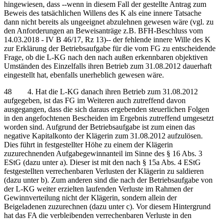
hingewiesen, dass ‑‑wenn in diesem Fall der gestellte Antrag zum
Beweis des tatsächlichen Willens des K als eine innere Tatsache
dann nicht bereits als ungeeignet abzulehnen gewesen wäre (vgl. zu
den Anforderungen an Beweisanträge z.B. BFH-Beschluss vom
14.03.2018 - IV B 46/17, Rz 13)‑‑ der fehlende innere Wille des K
zur Erklärung der Betriebsaufgabe für die vom FG zu entscheidende
Frage, ob die L-KG nach den nach außen erkennbaren objektiven
Umständen des Einzelfalls ihren Betrieb zum 31.08.2012 dauerhaft
eingestellt hat, ebenfalls unerheblich gewesen wäre.
48 4. Hat die L-KG danach ihren Betrieb zum 31.08.2012
aufgegeben, ist das FG im Weiteren auch zutreffend davon
ausgegangen, dass die sich daraus ergebenden steuerlichen Folgen
in den angefochtenen Bescheiden im Ergebnis zutreffend umgesetzt
worden sind. Aufgrund der Betriebsaufgabe ist zum einen das
negative Kapitalkonto der Klägerin zum 31.08.2012 aufzulösen.
Dies führt in festgestellter Höhe zu einem der Klägerin
zuzurechnenden Aufgabegewinnanteil im Sinne des § 16 Abs. 3
EStG (dazu unter a). Dieser ist mit den nach § 15a Abs. 4 EStG
festgestellten verrechenbaren Verlusten der Klägerin zu saldieren
(dazu unter b). Zum anderen sind die nach der Betriebsaufgabe von
der L-KG weiter erzielten laufenden Verluste im Rahmen der
Gewinnverteilung nicht der Klägerin, sondern allein der
Beigeladenen zuzurechnen (dazu unter c). Vor diesem Hintergrund
hat das FA die verbleibenden verrechenbaren Verluste in den