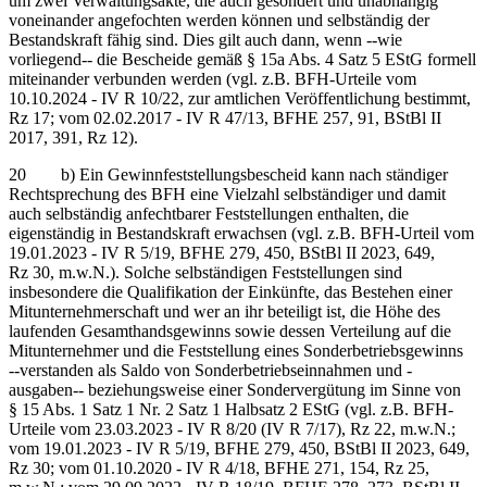
um zwei Verwaltungsakte, die auch gesondert und unabhängig
voneinander angefochten werden können und selbständig der
Bestandskraft fähig sind. Dies gilt auch dann, wenn ‑‑wie
vorliegend‑‑ die Bescheide gemäß § 15a Abs. 4 Satz 5 EStG formell
miteinander verbunden werden (vgl. z.B. BFH-Urteile vom
10.10.2024 - IV R 10/22, zur amtlichen Veröffentlichung bestimmt,
Rz 17; vom 02.02.2017 - IV R 47/13, BFHE 257, 91, BStBl II
2017, 391, Rz 12).
20 b) Ein Gewinnfeststellungsbescheid kann nach ständiger
Rechtsprechung des BFH eine Vielzahl selbständiger und damit
auch selbständig anfechtbarer Feststellungen enthalten, die
eigenständig in Bestandskraft erwachsen (vgl. z.B. BFH-Urteil vom
19.01.2023 - IV R 5/19, BFHE 279, 450, BStBl II 2023, 649,
Rz 30, m.w.N.). Solche selbständigen Feststellungen sind
insbesondere die Qualifikation der Einkünfte, das Bestehen einer
Mitunternehmerschaft und wer an ihr beteiligt ist, die Höhe des
laufenden Gesamthandsgewinns sowie dessen Verteilung auf die
Mitunternehmer und die Feststellung eines Sonderbetriebsgewinns
‑‑verstanden als Saldo von Sonderbetriebseinnahmen und -
ausgaben‑‑ beziehungsweise einer Sondervergütung im Sinne von
§ 15 Abs. 1 Satz 1 Nr. 2 Satz 1 Halbsatz 2 EStG (vgl. z.B. BFH-
Urteile vom 23.03.2023 - IV R 8/20 (IV R 7/17), Rz 22, m.w.N.;
vom 19.01.2023 - IV R 5/19, BFHE 279, 450, BStBl II 2023, 649,
Rz 30; vom 01.10.2020 - IV R 4/18, BFHE 271, 154, Rz 25,