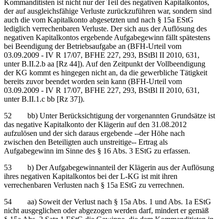
Kommanditisten ist nicht nur der Teil des negativen Kapitalkontos,
der auf ausgleichsfähige Verluste zurückzuführen war, sondern sind
auch die vom Kapitalkonto abgesetzten und nach § 15a EStG
lediglich verrechenbaren Verluste. Der sich aus der Auflösung des
negativen Kapitalkontos ergebende Aufgabegewinn fällt spätestens
bei Beendigung der Betriebsaufgabe an (BFH-Urteil vom
03.09.2009 - IV R 17/07, BFHE 227, 293, BStBl II 2010, 631,
unter B.II.2.b aa [Rz 44]). Auf den Zeitpunkt der Vollbeendigung
der KG kommt es hingegen nicht an, da die gewerbliche Tätigkeit
bereits zuvor beendet worden sein kann (BFH-Urteil vom
03.09.2009 - IV R 17/07, BFHE 227, 293, BStBl II 2010, 631,
unter B.II.1.c bb [Rz 37]).
52 bb) Unter Berücksichtigung der vorgenannten Grundsätze ist
das negative Kapitalkonto der Klägerin auf den 31.08.2012
aufzulösen und der sich daraus ergebende ‑‑der Höhe nach
zwischen den Beteiligten auch unstreitige‑‑ Ertrag als
Aufgabegewinn im Sinne des § 16 Abs. 3 EStG zu erfassen.
53 b) Der Aufgabegewinnanteil der Klägerin aus der Auflösung
ihres negativen Kapitalkontos bei der L-KG ist mit ihren
verrechenbaren Verlusten nach § 15a EStG zu verrechnen.
54 aa) Soweit der Verlust nach § 15a Abs. 1 und Abs. 1a EStG
nicht ausgeglichen oder abgezogen werden darf, mindert er gemäß