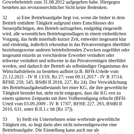
Gewerbebetrieb zum 31.08.2012 aufgegeben habe. Hiergegen
bestehen aus revisionsrechtlicher Sicht keine Bedenken.
32 a) Eine Betriebsaufgabe liegt vor, wenn die bisher in dem
Betrieb entfaltete Tätigkeit aufgrund eines Entschlusses des
Steuerpflichtigen, den Betrieb aufzugeben, endgültig eingestellt
wird, alle wesentlichen Betriebsgrundlagen in einem einheitlichen
Vorgang, das heißt innerhalb kurzer Zeit, entweder insgesamt klar
und eindeutig, äußerlich erkennbar in das Privatvermögen überführt
beziehungsweise anderen betriebsfremden Zwecken zugeführt oder
insgesamt einzeln an verschiedene Erwerber veräußert oder
teilweise veräußert und teilweise in das Privatvermögen überführt
werden, und dadurch der Betrieb als selbständiger Organismus des
Wirtschaftslebens zu bestehen aufhört (z.B. BFH-Urteile vom
21.12.2021 - IV R 13/19, Rz 27; vom 09.11.2017 - IV R 37/14,
BFHE 259, 545, BStBl II 2018, 227, Rz 24). Der Verwirklichung
des Betriebsaufgabetatbestands bei einer KG, die ihre gewerbliche
Tätigkeit beendet hat, steht nicht entgegen, dass die KG erst zu
einem späteren Zeitpunkt mit ihrer Vollbeendigung erlischt (BFH-
Urteil vom 03.09.2009 - IV R 17/07, BFHE 227, 293, BStBl II
2010, 631, unter B.II.1.c bb [Rz 37]).
33 b) Stellt ein Unternehmen seine werbende gewerbliche
Tätigkeit ein, so liegt darin aber nicht notwendigerweise eine
Betriebsaufgabe. Die Einstellung kann auch nur als