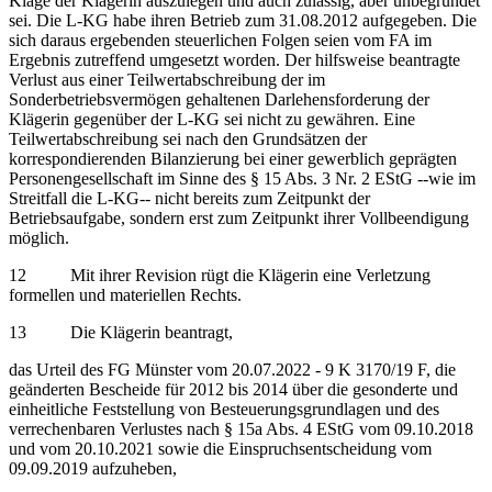
Klage der Klägerin auszulegen und auch zulässig, aber unbegründet
sei. Die L-KG habe ihren Betrieb zum 31.08.2012 aufgegeben. Die
sich daraus ergebenden steuerlichen Folgen seien vom FA im
Ergebnis zutreffend umgesetzt worden. Der hilfsweise beantragte
Verlust aus einer Teilwertabschreibung der im
Sonderbetriebsvermögen gehaltenen Darlehensforderung der
Klägerin gegenüber der L-KG sei nicht zu gewähren. Eine
Teilwertabschreibung sei nach den Grundsätzen der
korrespondierenden Bilanzierung bei einer gewerblich geprägten
Personengesellschaft im Sinne des § 15 Abs. 3 Nr. 2 EStG ‑‑wie im
Streitfall die L-KG‑‑ nicht bereits zum Zeitpunkt der
Betriebsaufgabe, sondern erst zum Zeitpunkt ihrer Vollbeendigung
möglich.
12 Mit ihrer Revision rügt die Klägerin eine Verletzung
formellen und materiellen Rechts.
13 Die Klägerin beantragt,
das Urteil des FG Münster vom 20.07.2022 - 9 K 3170/19 F, die
geänderten Bescheide für 2012 bis 2014 über die gesonderte und
einheitliche Feststellung von Besteuerungsgrundlagen und des
verrechenbaren Verlustes nach § 15a Abs. 4 EStG vom 09.10.2018
und vom 20.10.2021 sowie die Einspruchsentscheidung vom
09.09.2019 aufzuheben,