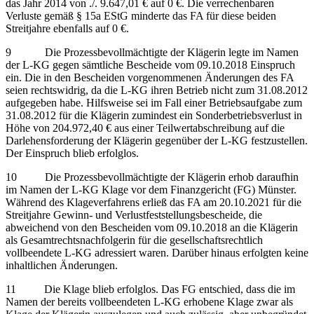
das Jahr 2014 von ./. 9.647,01 € auf 0 €. Die verrechenbaren
Verluste gemäß § 15a EStG minderte das FA für diese beiden
Streitjahre ebenfalls auf 0 €.
9 Die Prozessbevollmächtigte der Klägerin legte im Namen
der L-KG gegen sämtliche Bescheide vom 09.10.2018 Einspruch
ein. Die in den Bescheiden vorgenommenen Änderungen des FA
seien rechtswidrig, da die L-KG ihren Betrieb nicht zum 31.08.2012
aufgegeben habe. Hilfsweise sei im Fall einer Betriebsaufgabe zum
31.08.2012 für die Klägerin zumindest ein Sonderbetriebsverlust in
Höhe von 204.972,40 € aus einer Teilwertabschreibung auf die
Darlehensforderung der Klägerin gegenüber der L-KG festzustellen.
Der Einspruch blieb erfolglos.
10 Die Prozessbevollmächtigte der Klägerin erhob daraufhin
im Namen der L-KG Klage vor dem Finanzgericht (FG) Münster.
Während des Klageverfahrens erließ das FA am 20.10.2021 für die
Streitjahre Gewinn- und Verlustfeststellungsbescheide, die
abweichend von den Bescheiden vom 09.10.2018 an die Klägerin
als Gesamtrechtsnachfolgerin für die gesellschaftsrechtlich
vollbeendete L-KG adressiert waren. Darüber hinaus erfolgten keine
inhaltlichen Änderungen.
11 Die Klage blieb erfolglos. Das FG entschied, dass die im
Namen der bereits vollbeendeten L-KG erhobene Klage zwar als