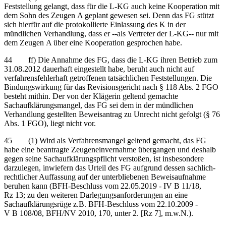
Feststellung gelangt, dass für die L-KG auch keine Kooperation mit
dem Sohn des Zeugen A geplant gewesen sei. Denn das FG stützt
sich hierfür auf die protokollierte Einlassung des K in der
mündlichen Verhandlung, dass er ‑‑als Vertreter der L-KG‑‑ nur mit
dem Zeugen A über eine Kooperation gesprochen habe.
44 ff) Die Annahme des FG, dass die L-KG ihren Betrieb zum
31.08.2012 dauerhaft eingestellt habe, beruht auch nicht auf
verfahrensfehlerhaft getroffenen tatsächlichen Feststellungen. Die
Bindungswirkung für das Revisionsgericht nach § 118 Abs. 2 FGO
besteht mithin. Der von der Klägerin geltend gemachte
Sachaufklärungsmangel, das FG sei dem in der mündlichen
Verhandlung gestellten Beweisantrag zu Unrecht nicht gefolgt (§ 76
Abs. 1 FGO), liegt nicht vor.
45 (1) Wird als Verfahrensmangel geltend gemacht, das FG
habe eine beantragte Zeugeneinvernahme übergangen und deshalb
gegen seine Sachaufklärungspflicht verstoßen, ist insbesondere
darzulegen, inwiefern das Urteil des FG aufgrund dessen sachlich-
rechtlicher Auffassung auf der unterbliebenen Beweisaufnahme
beruhen kann (BFH-Beschluss vom 22.05.2019 - IV B 11/18,
Rz 13; zu den weiteren Darlegungsanforderungen an eine
Sachaufklärungsrüge z.B. BFH-Beschluss vom 22.10.2009 -
V B 108/08, BFH/NV 2010, 170, unter 2. [Rz 7], m.w.N.).