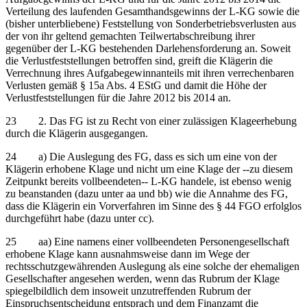
Verteilung des laufenden Gesamthandsgewinns der L-KG sowie die
(bisher unterbliebene) Feststellung von Sonderbetriebsverlusten aus
der von ihr geltend gemachten Teilwertabschreibung ihrer
gegenüber der L-KG bestehenden Darlehensforderung an. Soweit
die Verlustfeststellungen betroffen sind, greift die Klägerin die
Verrechnung ihres Aufgabegewinnanteils mit ihren verrechenbaren
Verlusten gemäß § 15a Abs. 4 EStG und damit die Höhe der
Verlustfeststellungen für die Jahre 2012 bis 2014 an.
23 2. Das FG ist zu Recht von einer zulässigen Klageerhebung
durch die Klägerin ausgegangen.
24 a) Die Auslegung des FG, dass es sich um eine von der
Klägerin erhobene Klage und nicht um eine Klage der ‑‑zu diesem
Zeitpunkt bereits vollbeendeten‑‑ L-KG handele, ist ebenso wenig
zu beanstanden (dazu unter aa und bb) wie die Annahme des FG,
dass die Klägerin ein Vorverfahren im Sinne des § 44 FGO erfolglos
durchgeführt habe (dazu unter cc).
25 aa) Eine namens einer vollbeendeten Personengesellschaft
erhobene Klage kann ausnahmsweise dann im Wege der
rechtsschutzgewährenden Auslegung als eine solche der ehemaligen
Gesellschafter angesehen werden, wenn das Rubrum der Klage
spiegelbildlich dem insoweit unzutreffenden Rubrum der
Einspruchsentscheidung entsprach und dem Finanzamt die