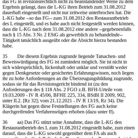
das FG in revisionsrechtlich nicht zu beanstandender Weise zu dem
Ergebnis gelangt, dass die L-KG ihren Betrieb zum 31.08.2012
dauerhaft eingestellt und nicht nur zeitweise unterbrochen hat. Die
L-KG habe ‑‑so das FG‑‑ zum 31.08.2012 den Restaurantbetrieb
des L eingestellt, und es habe auch nicht festgestellt werden können,
dass die L-KG nach dem 31.08.2012 eine andere ‑‑gegebenenfalls
nach § 15 Abs. 3 Nr. 2 EStG als gewerblich zu behandelnde‑‑
Tätigkeit tatsächlich ausgeübt oder die Absicht hierzu bestanden
habe.
35 Die diesem Ergebnis zugrunde liegende Tatsachen- und
Beweiswürdigung des FG ist zumindest möglich. Sie ist nicht in
sich widersprüchlich, lückenhaft oder unklar und verstößt weder
gegen Denkgesetze oder gesichertes Erfahrungswissen, noch liegen
ihr zu hohe Anforderungen an die Überzeugungsbildung zugrunde,
sodass sie für das Revisionsgericht bindend ist (zu den
Anforderungen des § 118 Abs. 2 FGO z.B. BFH-Urteile vom
19.03.2009 - IV R 45/06, BFHE 225, 334, BStBl II 2009, 902,
unter II.2. [Rz 32]; vom 21.12.2021 - IV R 13/19, Rz 34). Die
Klägerin hat gegen diese Feststellungen des FG auch keine
durchgreifenden Verfahrensrügen erhoben (dazu unter ff).
36 aa) Das FG stützt seine Annahme, dass die L-KG den
Restaurantbetrieb des L zum 31.08.2012 eingestellt habe, zum einen
darauf, dass die L-KG sowohl gegenüber dem FA als auch