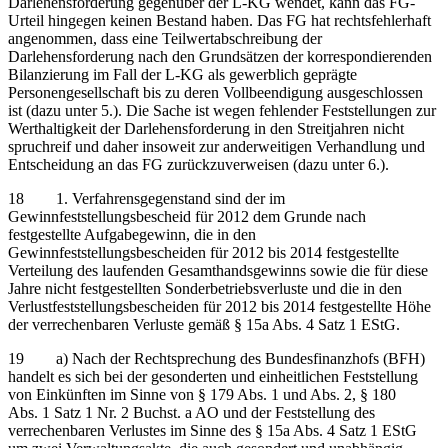
Darlehensforderung gegenüber der L-KG wendet, kann das FG-
Urteil hingegen keinen Bestand haben. Das FG hat rechtsfehlerhaft
angenommen, dass eine Teilwertabschreibung der
Darlehensforderung nach den Grundsätzen der korrespondierenden
Bilanzierung im Fall der L-KG als gewerblich geprägte
Personengesellschaft bis zu deren Vollbeendigung ausgeschlossen
ist (dazu unter 5.). Die Sache ist wegen fehlender Feststellungen zur
Werthaltigkeit der Darlehensforderung in den Streitjahren nicht
spruchreif und daher insoweit zur anderweitigen Verhandlung und
Entscheidung an das FG zurückzuverweisen (dazu unter 6.).
18 1. Verfahrensgegenstand sind der im
Gewinnfeststellungsbescheid für 2012 dem Grunde nach
festgestellte Aufgabegewinn, die in den
Gewinnfeststellungsbescheiden für 2012 bis 2014 festgestellte
Verteilung des laufenden Gesamthandsgewinns sowie die für diese
Jahre nicht festgestellten Sonderbetriebsverluste und die in den
Verlustfeststellungsbescheiden für 2012 bis 2014 festgestellte Höhe
der verrechenbaren Verluste gemäß § 15a Abs. 4 Satz 1 EStG.
19 a) Nach der Rechtsprechung des Bundesfinanzhofs (BFH)
handelt es sich bei der gesonderten und einheitlichen Feststellung
von Einkünften im Sinne von § 179 Abs. 1 und Abs. 2, § 180
Abs. 1 Satz 1 Nr. 2 Buchst. a AO und der Feststellung des
verrechenbaren Verlustes im Sinne des § 15a Abs. 4 Satz 1 EStG