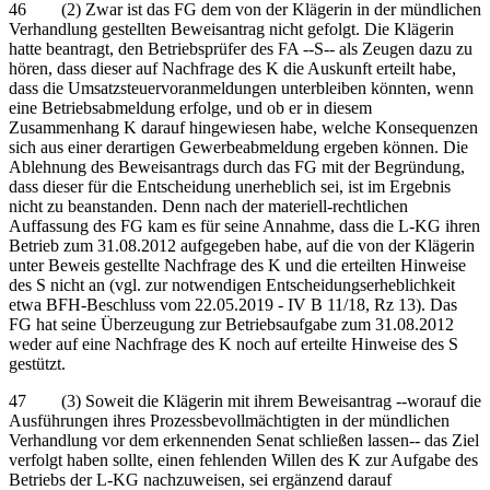
46 (2) Zwar ist das FG dem von der Klägerin in der mündlichen
Verhandlung gestellten Beweisantrag nicht gefolgt. Die Klägerin
hatte beantragt, den Betriebsprüfer des FA ‑‑S‑‑ als Zeugen dazu zu
hören, dass dieser auf Nachfrage des K die Auskunft erteilt habe,
dass die Umsatzsteuervoranmeldungen unterbleiben könnten, wenn
eine Betriebsabmeldung erfolge, und ob er in diesem
Zusammenhang K darauf hingewiesen habe, welche Konsequenzen
sich aus einer derartigen Gewerbeabmeldung ergeben können. Die
Ablehnung des Beweisantrags durch das FG mit der Begründung,
dass dieser für die Entscheidung unerheblich sei, ist im Ergebnis
nicht zu beanstanden. Denn nach der materiell-rechtlichen
Auffassung des FG kam es für seine Annahme, dass die L-KG ihren
Betrieb zum 31.08.2012 aufgegeben habe, auf die von der Klägerin
unter Beweis gestellte Nachfrage des K und die erteilten Hinweise
des S nicht an (vgl. zur notwendigen Entscheidungserheblichkeit
etwa BFH-Beschluss vom 22.05.2019 - IV B 11/18, Rz 13). Das
FG hat seine Überzeugung zur Betriebsaufgabe zum 31.08.2012
weder auf eine Nachfrage des K noch auf erteilte Hinweise des S
gestützt.
47 (3) Soweit die Klägerin mit ihrem Beweisantrag ‑‑worauf die
Ausführungen ihres Prozessbevollmächtigten in der mündlichen
Verhandlung vor dem erkennenden Senat schließen lassen‑‑ das Ziel
verfolgt haben sollte, einen fehlenden Willen des K zur Aufgabe des
Betriebs der L-KG nachzuweisen, sei ergänzend darauf