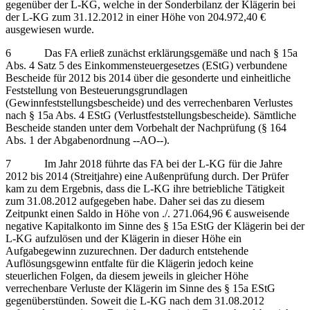
gegenüber der L-KG, welche in der Sonderbilanz der Klägerin bei
der L-KG zum 31.12.2012 in einer Höhe von 204.972,40 €
ausgewiesen wurde.
6 Das FA erließ zunächst erklärungsgemäße und nach § 15a
Abs. 4 Satz 5 des Einkommensteuergesetzes (EStG) verbundene
Bescheide für 2012 bis 2014 über die gesonderte und einheitliche
Feststellung von Besteuerungsgrundlagen
(Gewinnfeststellungsbescheide) und des verrechenbaren Verlustes
nach § 15a Abs. 4 EStG (Verlustfeststellungsbescheide). Sämtliche
Bescheide standen unter dem Vorbehalt der Nachprüfung (§ 164
Abs. 1 der Abgabenordnung ‑‑AO‑‑).
7 Im Jahr 2018 führte das FA bei der L-KG für die Jahre
2012 bis 2014 (Streitjahre) eine Außenprüfung durch. Der Prüfer
kam zu dem Ergebnis, dass die L-KG ihre betriebliche Tätigkeit
zum 31.08.2012 aufgegeben habe. Daher sei das zu diesem
Zeitpunkt einen Saldo in Höhe von ./. 271.064,96 € ausweisende
negative Kapitalkonto im Sinne des § 15a EStG der Klägerin bei der
L-KG aufzulösen und der Klägerin in dieser Höhe ein
Aufgabegewinn zuzurechnen. Der dadurch entstehende
Auflösungsgewinn entfalte für die Klägerin jedoch keine
steuerlichen Folgen, da diesem jeweils in gleicher Höhe
verrechenbare Verluste der Klägerin im Sinne des § 15a EStG
gegenüberstünden. Soweit die L-KG nach dem 31.08.2012