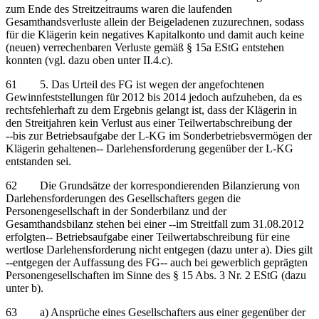
zum Ende des Streitzeitraums waren die laufenden
Gesamthandsverluste allein der Beigeladenen zuzurechnen, sodass
für die Klägerin kein negatives Kapitalkonto und damit auch keine
(neuen) verrechenbaren Verluste gemäß § 15a EStG entstehen
konnten (vgl. dazu oben unter II.4.c).
61 5. Das Urteil des FG ist wegen der angefochtenen
Gewinnfeststellungen für 2012 bis 2014 jedoch aufzuheben, da es
rechtsfehlerhaft zu dem Ergebnis gelangt ist, dass der Klägerin in
den Streitjahren kein Verlust aus einer Teilwertabschreibung der
‑‑bis zur Betriebsaufgabe der L-KG im Sonderbetriebsvermögen der
Klägerin gehaltenen‑‑ Darlehensforderung gegenüber der L-KG
entstanden sei.
62 Die Grundsätze der korrespondierenden Bilanzierung von
Darlehensforderungen des Gesellschafters gegen die
Personengesellschaft in der Sonderbilanz und der
Gesamthandsbilanz stehen bei einer ‑‑im Streitfall zum 31.08.2012
erfolgten‑‑ Betriebsaufgabe einer Teilwertabschreibung für eine
wertlose Darlehensforderung nicht entgegen (dazu unter a). Dies gilt
‑‑entgegen der Auffassung des FG‑‑ auch bei gewerblich geprägten
Personengesellschaften im Sinne des § 15 Abs. 3 Nr. 2 EStG (dazu
unter b).
63 a) Ansprüche eines Gesellschafters aus einer gegenüber der