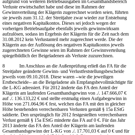
aufgrund von weiteren Betriebsausgaben im Gesamthandsbereich
Verluste erwirtschaftet habe und diese im Rahmen der
Gewinnverteilung der Klägerin zugerechnet worden seien, führten
sie jeweils zum 31.12. der Streitjahre zwar wieder zur Entstehung
eines negativen Kapitalkontos. Dieses sei jedoch wegen der
vorherigen Betriebsaufgabe ebenfalls jeweils gewinnwirksam
aufzulösen, sodass im Ergebnis der Klägerin für die Zeit nach dem
31.08.2012 kein Verlustanteil mehr zugerechnet werde. Die der
Klägerin aus der Auflösung des negativen Kapitalkontos jeweils
zugerechneten Gewinne seien im Rahmen der Gewinnverteilung
spiegelbildlich der Beigeladenen als Verluste zuzurechnen.
8 Im Anschluss an die Außenprüfung erließ das FA für die
Streitjahre geänderte Gewinn- und Verlustfeststellungsbescheide
jeweils vom 09.10.2018. Diese waren ‑‑wie die jeweiligen
Erstbescheide‑‑ an die Beigeladene als Empfangsbevollmächtigte für
die L-KG adressiert. Für 2012 änderte das FA den Anteil der
Klägerin am laufenden Gesamthandsgewinn von ./. 147.666,07 €
auf ./. 136.133,22 € und stellte erstmalig einen Aufgabegewinn in
Höhe von 271.064,96 € fest, welchen das FA mit den in gleicher
Höhe bestehenden verrechenbaren Verlusten gemäß § 15a EStG
saldierte. Den ursprünglich für 2012 festgestellten verrechenbaren
Verlust gemäß § 15a EStG minderte das FA auf 0 €. Für das Jahr
2013 änderte das FA den Anteil der Klägerin am laufenden
Gesamthandsgewinn der L-KG von ./. 17.701,03 € auf 0 € und für