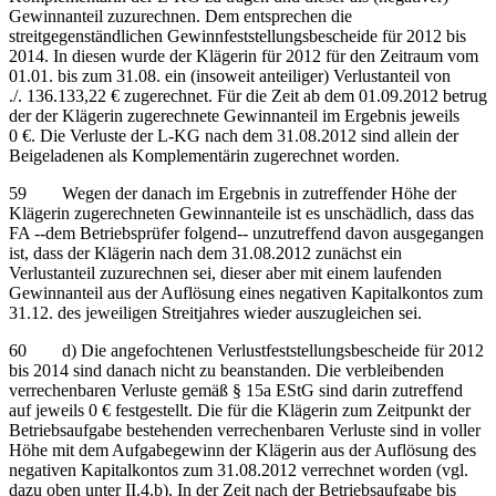
Gewinnanteil zuzurechnen. Dem entsprechen die
streitgegenständlichen Gewinnfeststellungsbescheide für 2012 bis
2014. In diesen wurde der Klägerin für 2012 für den Zeitraum vom
01.01. bis zum 31.08. ein (insoweit anteiliger) Verlustanteil von
./. 136.133,22 € zugerechnet. Für die Zeit ab dem 01.09.2012 betrug
der der Klägerin zugerechnete Gewinnanteil im Ergebnis jeweils
0 €. Die Verluste der L-KG nach dem 31.08.2012 sind allein der
Beigeladenen als Komplementärin zugerechnet worden.
59 Wegen der danach im Ergebnis in zutreffender Höhe der
Klägerin zugerechneten Gewinnanteile ist es unschädlich, dass das
FA ‑‑dem Betriebsprüfer folgend‑‑ unzutreffend davon ausgegangen
ist, dass der Klägerin nach dem 31.08.2012 zunächst ein
Verlustanteil zuzurechnen sei, dieser aber mit einem laufenden
Gewinnanteil aus der Auflösung eines negativen Kapitalkontos zum
31.12. des jeweiligen Streitjahres wieder auszugleichen sei.
60 d) Die angefochtenen Verlustfeststellungsbescheide für 2012
bis 2014 sind danach nicht zu beanstanden. Die verbleibenden
verrechenbaren Verluste gemäß § 15a EStG sind darin zutreffend
auf jeweils 0 € festgestellt. Die für die Klägerin zum Zeitpunkt der
Betriebsaufgabe bestehenden verrechenbaren Verluste sind in voller
Höhe mit dem Aufgabegewinn der Klägerin aus der Auflösung des
negativen Kapitalkontos zum 31.08.2012 verrechnet worden (vgl.
dazu oben unter II.4.b). In der Zeit nach der Betriebsaufgabe bis