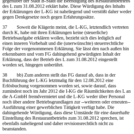
gegenüber der Stadt B-Stadt die Beendigung des Restaurantbetriebs
des L zum 31.08.2012 erklärt habe. Diese Würdigung des Inhalts
der Erklärungen der L-KG ist naheliegend und verstößt daher weder
gegen Denkgesetze noch gegen Erfahrungssätze.
37 Soweit die Klägerin meint, die L-KG, letztendlich vertreten
durch K, habe mit ihren Erklärungen keine (steuerliche)
Betriebsaufgabe erklären wollen, bezieht sich dies lediglich auf
einen inneren Vorbehalt und die (unerwünschte) steuerrechtliche
Folge der vorgenommenen Erklärung. Sie lässt den nach außen hin
erkennbaren und vom FG dahingehend gewürdigten Inhalt der
Erklärung, dass der Betrieb des L zum 31.08.2012 eingestellt
worden sei, hingegen unberührt.
38 bb) Zum anderen stellt das FG darauf ab, dass in der
Buchführung der L-KG letztmalig für den 12.08.2012 eine
Erlösbuchung vorgenommen worden sei, sowie darauf, dass
zumindest noch im Jahr 2012 die I-KG die Räumlichkeiten des L an
die A-GmbH fremdvermietet und die L-KG weder über Personal
noch über andere Betriebsgrundlagen zur ‑‑weiteren oder erneuten‑‑
Ausführung einer gewerblichen Tätigkeit verfügt habe. Die
dahingehende Würdigung, dass diese Umstände für eine dauerhafte
Einstellung des Restaurantbetriebs zum 31.08.2012 sprechen, ist
ebenfalls naheliegend und daher revisionsrechtlich nicht zu
beanstanden.