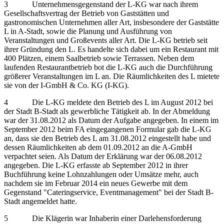
3 Unternehmensgegenstand der L-KG war nach ihrem
Gesellschaftsvertrag der Betrieb von Gaststätten und
gastronomischen Unternehmen aller Art, insbesondere der Gaststätte
L in A-Stadt, sowie die Planung und Ausführung von
Veranstaltungen und Großevents aller Art. Die L-KG betrieb seit
ihrer Gründung den L. Es handelte sich dabei um ein Restaurant mit
400 Plätzen, einem Saalbetrieb sowie Terrassen. Neben dem
laufenden Restaurantbetrieb bot die L-KG auch die Durchführung
größerer Veranstaltungen im L an. Die Räumlichkeiten des L mietete
sie von der I-GmbH & Co. KG (I-KG).
4 Die L-KG meldete den Betrieb des L im August 2012 bei
der Stadt B-Stadt als gewerbliche Tätigkeit ab. In der Abmeldung
war der 31.08.2012 als Datum der Aufgabe angegeben. In einem im
September 2012 beim FA eingegangenen Formular gab die L-KG
an, dass sie den Betrieb des L am 31.08.2012 eingestellt habe und
dessen Räumlichkeiten ab dem 01.09.2012 an die A-GmbH
verpachtet seien. Als Datum der Erklärung war der 06.08.2012
angegeben. Die L-KG erfasste ab September 2012 in ihrer
Buchführung keine Lohnzahlungen oder Umsätze mehr, auch
nachdem sie im Februar 2014 ein neues Gewerbe mit dem
Gegenstand "Cateringservice, Eventmanagement" bei der Stadt B-
Stadt angemeldet hatte.
5 Die Klägerin war Inhaberin einer Darlehensforderung