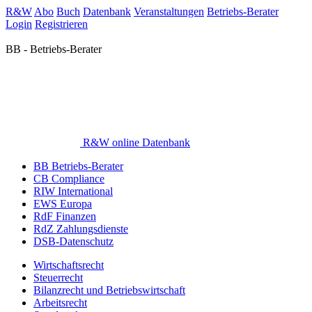
R&W
Abo
Buch
Datenbank
Veranstaltungen
Betriebs-Berater
Login
Registrieren
BB - Betriebs-Berater
R&W online Datenbank
BB Betriebs-Berater
CB Compliance
RIW International
EWS Europa
RdF Finanzen
RdZ Zahlungsdienste
DSB-Datenschutz
Wirtschaftsrecht
Steuerrecht
Bilanzrecht und Betriebswirtschaft
Arbeitsrecht