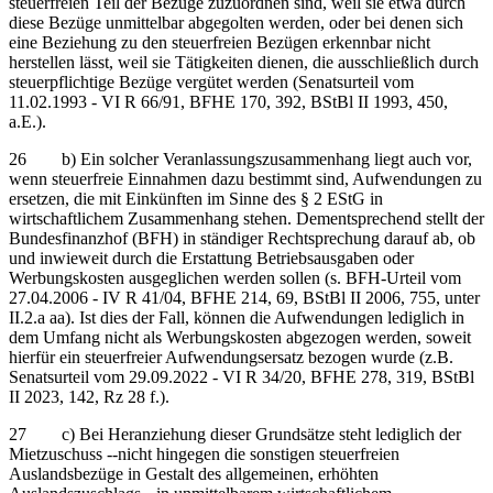
steuerfreien Teil der Bezüge zuzuordnen sind, weil sie etwa durch
diese Bezüge unmittelbar abgegolten werden, oder bei denen sich
eine Beziehung zu den steuerfreien Bezügen erkennbar nicht
herstellen lässt, weil sie Tätigkeiten dienen, die ausschließlich durch
steuerpflichtige Bezüge vergütet werden (Senatsurteil vom
11.02.1993 - VI R 66/91, BFHE 170, 392, BStBl II 1993, 450,
a.E.).
26 b) Ein solcher Veranlassungszusammenhang liegt auch vor,
wenn steuerfreie Einnahmen dazu bestimmt sind, Aufwendungen zu
ersetzen, die mit Einkünften im Sinne des § 2 EStG in
wirtschaftlichem Zusammenhang stehen. Dementsprechend stellt der
Bundesfinanzhof (BFH) in ständiger Rechtsprechung darauf ab, ob
und inwieweit durch die Erstattung Betriebsausgaben oder
Werbungskosten ausgeglichen werden sollen (s. BFH-Urteil vom
27.04.2006 - IV R 41/04, BFHE 214, 69, BStBl II 2006, 755, unter
II.2.a aa). Ist dies der Fall, können die Aufwendungen lediglich in
dem Umfang nicht als Werbungskosten abgezogen werden, soweit
hierfür ein steuerfreier Aufwendungsersatz bezogen wurde (z.B.
Senatsurteil vom 29.09.2022 - VI R 34/20, BFHE 278, 319, BStBl
II 2023, 142, Rz 28 f.).
27 c) Bei Heranziehung dieser Grundsätze steht lediglich der
Mietzuschuss ‑‑nicht hingegen die sonstigen steuerfreien
Auslandsbezüge in Gestalt des allgemeinen, erhöhten