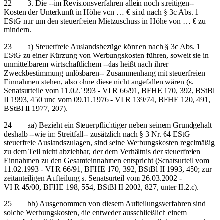
22 3. Die ‑‑im Revisionsverfahren allein noch streitigen‑‑
Kosten der Unterkunft in Höhe von … € sind nach § 3c Abs. 1
EStG nur um den steuerfreien Mietzuschuss in Höhe von … € zu
mindern.
23 a) Steuerfreie Auslandsbezüge können nach § 3c Abs. 1
EStG zu einer Kürzung von Werbungskosten führen, soweit sie in
unmittelbarem wirtschaftlichem ‑‑das heißt nach ihrer
Zweckbestimmung unlösbaren‑‑ Zusammenhang mit steuerfreien
Einnahmen stehen, also ohne diese nicht angefallen wären (s.
Senatsurteile vom 11.02.1993 - VI R 66/91, BFHE 170, 392, BStBl
II 1993, 450 und vom 09.11.1976 - VI R 139/74, BFHE 120, 491,
BStBl II 1977, 207).
24 aa) Bezieht ein Steuerpflichtiger neben seinem Grundgehalt
deshalb ‑‑wie im Streitfall‑‑ zusätzlich nach § 3 Nr. 64 EStG
steuerfreie Auslandszulagen, sind seine Werbungskosten regelmäßig
zu dem Teil nicht abziehbar, der dem Verhältnis der steuerfreien
Einnahmen zu den Gesamteinnahmen entspricht (Senatsurteil vom
11.02.1993 - VI R 66/91, BFHE 170, 392, BStBl II 1993, 450; zur
zeitanteiligen Aufteilung s. Senatsurteil vom 26.03.2002 -
VI R 45/00, BFHE 198, 554, BStBl II 2002, 827, unter II.2.c).
25 bb) Ausgenommen von diesem Aufteilungsverfahren sind
solche Werbungskosten, die entweder ausschließlich einem