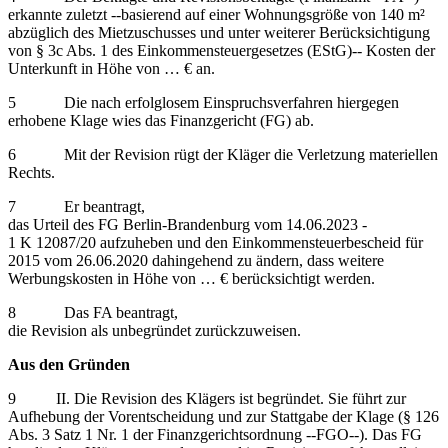
erkannte zuletzt ‑‑basierend auf einer Wohnungsgröße von 140 m²
abzüglich des Mietzuschusses und unter weiterer Berücksichtigung
von § 3c Abs. 1 des Einkommensteuergesetzes (EStG)‑‑ Kosten der
Unterkunft in Höhe von … € an.
5 Die nach erfolglosem Einspruchsverfahren hiergegen
erhobene Klage wies das Finanzgericht (FG) ab.
6 Mit der Revision rügt der Kläger die Verletzung materiellen
Rechts.
7 Er beantragt,
das Urteil des FG Berlin-Brandenburg vom 14.06.2023 -
1 K 12087/20 aufzuheben und den Einkommensteuerbescheid für
2015 vom 26.06.2020 dahingehend zu ändern, dass weitere
Werbungskosten in Höhe von … € berücksichtigt werden.
8 Das FA beantragt,
die Revision als unbegründet zurückzuweisen.
Aus den Gründen
9 II. Die Revision des Klägers ist begründet. Sie führt zur
Aufhebung der Vorentscheidung und zur Stattgabe der Klage (§ 126
Abs. 3 Satz 1 Nr. 1 der Finanzgerichtsordnung ‑‑FGO‑‑). Das FG