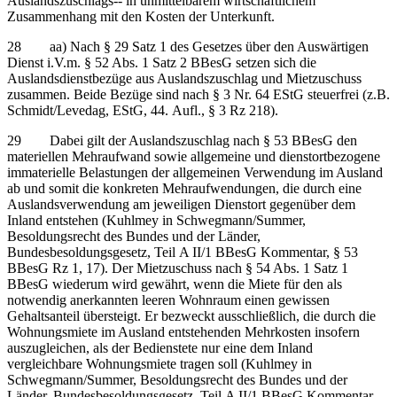
Auslandszuschlags‑‑ in unmittelbarem wirtschaftlichem
Zusammenhang mit den Kosten der Unterkunft.
28 aa) Nach § 29 Satz 1 des Gesetzes über den Auswärtigen
Dienst i.V.m. § 52 Abs. 1 Satz 2 BBesG setzen sich die
Auslandsdienstbezüge aus Auslandszuschlag und Mietzuschuss
zusammen. Beide Bezüge sind nach § 3 Nr. 64 EStG steuerfrei (z.B.
Schmidt/Levedag, EStG, 44. Aufl., § 3 Rz 218).
29 Dabei gilt der Auslandszuschlag nach § 53 BBesG den
materiellen Mehraufwand sowie allgemeine und dienstortbezogene
immaterielle Belastungen der allgemeinen Verwendung im Ausland
ab und somit die konkreten Mehraufwendungen, die durch eine
Auslandsverwendung am jeweiligen Dienstort gegenüber dem
Inland entstehen (Kuhlmey in Schwegmann/Summer,
Besoldungsrecht des Bundes und der Länder,
Bundesbesoldungsgesetz, Teil A II/1 BBesG Kommentar, § 53
BBesG Rz 1, 17). Der Mietzuschuss nach § 54 Abs. 1 Satz 1
BBesG wiederum wird gewährt, wenn die Miete für den als
notwendig anerkannten leeren Wohnraum einen gewissen
Gehaltsanteil übersteigt. Er bezweckt ausschließlich, die durch die
Wohnungsmiete im Ausland entstehenden Mehrkosten insofern
auszugleichen, als der Bedienstete nur eine dem Inland
vergleichbare Wohnungsmiete tragen soll (Kuhlmey in
Schwegmann/Summer, Besoldungsrecht des Bundes und der
Länder, Bundesbesoldungsgesetz, Teil A II/1 BBesG Kommentar,