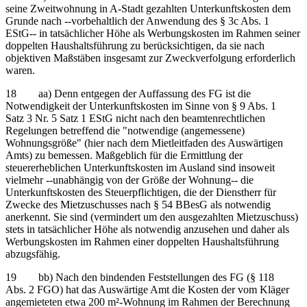
seine Zweitwohnung in A-Stadt gezahlten Unterkunftskosten dem
Grunde nach ‑‑vorbehaltlich der Anwendung des § 3c Abs. 1
EStG‑‑ in tatsächlicher Höhe als Werbungskosten im Rahmen seiner
doppelten Haushaltsführung zu berücksichtigen, da sie nach
objektiven Maßstäben insgesamt zur Zweckverfolgung erforderlich
waren.
18 aa) Denn entgegen der Auffassung des FG ist die
Notwendigkeit der Unterkunftskosten im Sinne von § 9 Abs. 1
Satz 3 Nr. 5 Satz 1 EStG nicht nach den beamtenrechtlichen
Regelungen betreffend die "notwendige (angemessene)
Wohnungsgröße" (hier nach dem Mietleitfaden des Auswärtigen
Amts) zu bemessen. Maßgeblich für die Ermittlung der
steuererheblichen Unterkunftskosten im Ausland sind insoweit
vielmehr ‑‑unabhängig von der Größe der Wohnung‑‑ die
Unterkunftskosten des Steuerpflichtigen, die der Dienstherr für
Zwecke des Mietzuschusses nach § 54 BBesG als notwendig
anerkennt. Sie sind (vermindert um den ausgezahlten Mietzuschuss)
stets in tatsächlicher Höhe als notwendig anzusehen und daher als
Werbungskosten im Rahmen einer doppelten Haushaltsführung
abzugsfähig.
19 bb) Nach den bindenden Feststellungen des FG (§ 118
Abs. 2 FGO) hat das Auswärtige Amt die Kosten der vom Kläger
angemieteten etwa 200 m²-Wohnung im Rahmen der Berechnung