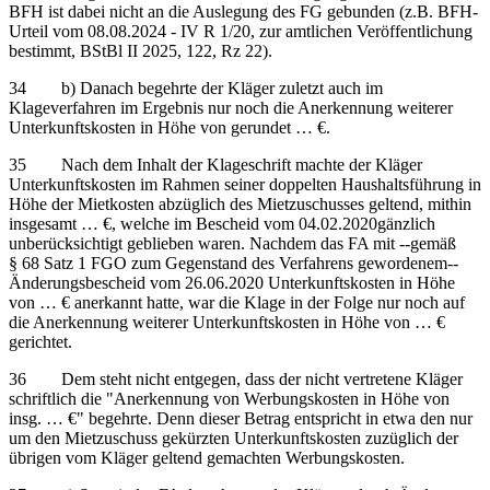
BFH ist dabei nicht an die Auslegung des FG gebunden (z.B. BFH-
Urteil vom 08.08.2024 - IV R 1/20, zur amtlichen Veröffentlichung
bestimmt, BStBl II 2025, 122, Rz 22).
34 b) Danach begehrte der Kläger zuletzt auch im
Klageverfahren im Ergebnis nur noch die Anerkennung weiterer
Unterkunftskosten in Höhe von gerundet … €.
35 Nach dem Inhalt der Klageschrift machte der Kläger
Unterkunftskosten im Rahmen seiner doppelten Haushaltsführung in
Höhe der Mietkosten abzüglich des Mietzuschusses geltend, mithin
insgesamt … €, welche im Bescheid vom 04.02.2020gänzlich
unberücksichtigt geblieben waren. Nachdem das FA mit ‑‑gemäß
§ 68 Satz 1 FGO zum Gegenstand des Verfahrens gewordenem‑‑
Änderungsbescheid vom 26.06.2020 Unterkunftskosten in Höhe
von … € anerkannt hatte, war die Klage in der Folge nur noch auf
die Anerkennung weiterer Unterkunftskosten in Höhe von … €
gerichtet.
36 Dem steht nicht entgegen, dass der nicht vertretene Kläger
schriftlich die "Anerkennung von Werbungskosten in Höhe von
insg. … €" begehrte. Denn dieser Betrag entspricht in etwa den nur
um den Mietzuschuss gekürzten Unterkunftskosten zuzüglich der
übrigen vom Kläger geltend gemachten Werbungskosten.