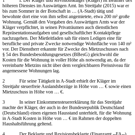
1 I. Der Kläger und Revisionskläger (Kläger) ist Beamter des
höheren Dienstes im Auswärtigen Amt. Im Streitjahr (2015) war er
bis zum Sommer in der Botschaft in … (A-Stadt) tätig und
bewohnte dort eine von ihm selbst angemietete, etwa 200 m² große
Wohnung. Gemäß den Vorgaben des Auswärtigen Amts war der
Kläger verpflichtet, in seinen Privaträumen auch dienstlichen
Repräsentationsaufgaben und gesellschaftlicher Kontaktpflege
nachzugehen. Der Mietleitfaden sah für einen Ledigen eine für
berufliche und private Zwecke notwendige Wohnfläche von 140 m²
vor. Der Dienstherr erkannte für Zwecke des Mietzuschusses nach
§ 54 des Bundesbesoldungsgesetzes (BBesG) gleichwohl die
Kosten für die Wohnung in voller Höhe als notwendig an, da der
vereinbarte Mietzins nicht über dem vergleichbaren Preisniveau für
angemessene Wohnungen lag.
2 Für seine Tätigkeit in A-Stadt erhielt der Kläger im
Streitjahr steuerfreie Auslandsbezüge in Höhe von … € sowie einen
Mietzuschuss in Höhe von … €.
3 In seiner Einkommensteuererklärung für das Streitjahr
machte der Kläger, der auch in der Bundesrepublik Deutschland
(Deutschland) einen eigenen Hausstand unterhielt, für die Wohnung
in A-Stadt Kosten in Höhe von … € im Rahmen der doppelten
Haushaltsführung geltend.
4 Der Beklagte und Revisionsbeklagte (Finanzamt ‑‑FA‑‑)