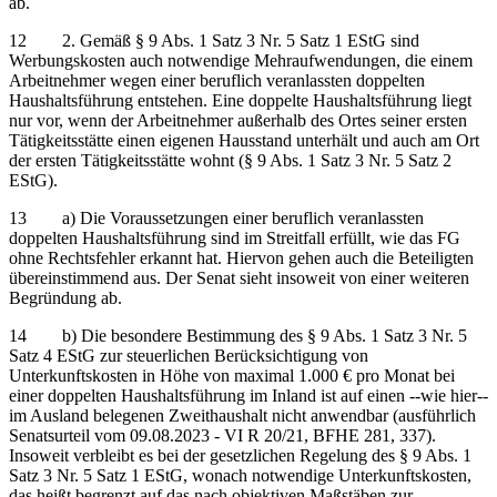
ab.
12 2. Gemäß § 9 Abs. 1 Satz 3 Nr. 5 Satz 1 EStG sind
Werbungskosten auch notwendige Mehraufwendungen, die einem
Arbeitnehmer wegen einer beruflich veranlassten doppelten
Haushaltsführung entstehen. Eine doppelte Haushaltsführung liegt
nur vor, wenn der Arbeitnehmer außerhalb des Ortes seiner ersten
Tätigkeitsstätte einen eigenen Hausstand unterhält und auch am Ort
der ersten Tätigkeitsstätte wohnt (§ 9 Abs. 1 Satz 3 Nr. 5 Satz 2
EStG).
13 a) Die Voraussetzungen einer beruflich veranlassten
doppelten Haushaltsführung sind im Streitfall erfüllt, wie das FG
ohne Rechtsfehler erkannt hat. Hiervon gehen auch die Beteiligten
übereinstimmend aus. Der Senat sieht insoweit von einer weiteren
Begründung ab.
14 b) Die besondere Bestimmung des § 9 Abs. 1 Satz 3 Nr. 5
Satz 4 EStG zur steuerlichen Berücksichtigung von
Unterkunftskosten in Höhe von maximal 1.000 € pro Monat bei
einer doppelten Haushaltsführung im Inland ist auf einen ‑‑wie hier‑‑
im Ausland belegenen Zweithaushalt nicht anwendbar (ausführlich
Senatsurteil vom 09.08.2023 - VI R 20/21, BFHE 281, 337).
Insoweit verbleibt es bei der gesetzlichen Regelung des § 9 Abs. 1
Satz 3 Nr. 5 Satz 1 EStG, wonach notwendige Unterkunftskosten,
das heißt begrenzt auf das nach objektiven Maßstäben zur