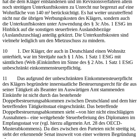
hat die dem Kläger entstandenen und im Revisionsverfahren allein
noch streitigen Unterkunftskosten zu Unrecht nur begrenzt auf eine
Wohnfläche von 140 m² berücksichtigt. Es hat weiter unzutreffend
nicht nur die übrigen Werbungskosten des Klägers, sondern auch
die Unterkunftskosten unter Anwendung des § 3c Abs. 1 EStG im
Hinblick auf die sonstigen steuerfreien Auslandsbezüge
(Auslandszuschlag) anteilig gekürzt. Die Unterkunftskosten sind
vielmehr lediglich um den Mietzuschuss zu mindern.
10 1. Der Kläger, der auch in Deutschland einen Wohnsitz
unterhielt, war im Streitjahr nach § 1 Abs. 1 Satz 1 EStG mit
sämtlichen (Welt-)Einkünften im Sinne des § 2 Abs. 1 Satz 1 EStG
unbeschränkt einkommensteuerpflichtig.
11 Das aufgrund der unbeschränkten Einkommensteuerpflicht
des Klägers begründete innerstaatliche Besteuerungsrecht für die aus
seiner Tätigkeit als Beamter im Auswärtigen Amt stammenden
Einkünfte ist nicht durch das bestehende
Doppelbesteuerungsabkommen zwischen Deutschland und dem hier
betreffenden Tätigkeitsstaat eingeschränkt. Das betreffende
Doppelbesteuerungsabkommen sieht ‑‑von hier nicht einschlägigen
Ausnahmen‑‑ eine weitgehende Steuerbefreiung des Diplomaten im
Empfangsstaat vor (vgl. hierzu allgemein Art. 28 des OECD-
Musterabkommens). Da dies zwischen den Parteien nicht streitig ist,
sieht der erkennende Senat insoweit von einer weiteren Begründung