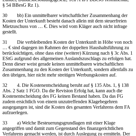
§ 54 BBesG Rz 1).
30 bb) Ein unmittelbarer wirtschaftlicher Zusammenhang der
Kosten der Unterkunft besteht danach allein mit dem steuerfreien
Mietzuschuss von … €. Dies wird vom Kläger auch nicht infrage
gestellt.
31 Die verbleibenden Kosten der Unterkunft in Höhe von noch
… € sind dagegen im Rahmen der doppelten Haushaltsführung zu
berücksichtigen, ohne dass eine (weitere) Kürzung nach § 3c Abs. 1
EStG aufgrund des allgemeinen Auslandszuschlags zu erfolgen hat.
Denn dieser weist gerade keinen unmittelbaren wirtschaftlichen
Zusammenhang zu den Kosten der Unterkunft, sondern allenfalls zu
den übrigen, hier nicht mehr streitigen Werbungskosten auf.
32 4. Die Kostenentscheidung beruht auf § 135 Abs. 1, § 138
Abs. 2 Satz 1 FGO. Da die Revision Erfolg hat, kann auch die
Kostenentscheidung des FG keinen Bestand haben. Da das FG
zudem ersichtlich von einem unzutreffenden Klagebegehren
ausgegangen ist, sind die Kosten des gesamten Verfahrens dem FA
aufzuerlegen.
33 a) Welche Besteuerungsgrundlagen mit einer Klage
angegriffen und damit zum Gegenstand des finanzgerichtlichen
Verfahrens gemacht werden, ist durch Auslegung zu ermitteln. Der