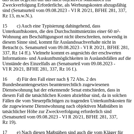
Zweckverfolgung Erforderliche, als Werbungskosten abzugsfähig
sind (Senatsurteil vom 09.08.2023 - VI R 20/21, BFHE 281, 337,
Rz 13, m.w.N.).
15 c) Auch eine Typisierung dahingehend, dass
Unterkunftskosten, die den Durchschnittsmietzins einer 60 m²-
Wohnung am Beschäftigungsort nicht überschreiten, notwendig in
diesem Sinne sind, kommt für Auslandssachverhalte nicht in
Betracht (s. Senatsurteil vom 09.08.2023 - VI R 20/21, BFHE 281,
337, Rz 14 ff.). Vielmehr kommt es angesichts der erschwerten
Informations- und Auskunftsmöglichkeiten in Auslandsfällen auf die
Umstände des Einzelfalls an (Senatsurteil vom 09.08.2023 -
VI R 20/21, BFHE 281, 337, Rz 16 f.).
16 d) Für den Fall einer nach § 72 Abs. 2 des
Bundesbeamtengesetzes beamtenrechtlich zugewiesenen
Dienstwohnung hat der erkennende Senat entschieden, dass in
diesem Fall die tatsächlichen Kosten abziehbar sind, da in solchen
Fällen die vom Steuerpflichtigen zu tragenden Unterkunftskosten für
die zugewiesene Dienstwohnung nach objektiven Maßstäben in
tatsächlicher Höhe zur Zweckverfolgung erforderlich sind
(Senatsurteil vom 09.08.2023 - VI R 20/21, BFHE 281, 337,
Rz 19).
17 e) Nach diesen Maßstäben sind auch die vom Kläger für