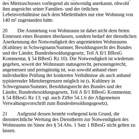
des Mietzuschusses vorliegend als notwendig anerkannt, obwohl
ihm angesichts seiner Familien- und der örtlichen
Lebensverhältnisse nach dem Mietleitfaden nur eine Wohnung von
140 m² zugestanden hätte.
20 Die Anmietung von Wohnraum ist dabei nicht dem freien
Ermessen eines Beamten überlassen, sondern bedarf der dienstlichen
Anerkennung der Notwendigkeit des angemieteten Wohnraums
(Kuhlmey in Schwegmann/Summer, Besoldungsrecht des Bundes
und der Länder, Bundesbesoldungsgesetz, Teil A II/1 BBesG
Kommentar, § 54 BBesG Rz 10). Die Notwendigkeit ist wiederum
gegeben, soweit der Wohnraum statusgerecht, personengerecht,
angemessen und preisgünstig ist, was sowohl anhand einer
individuellen Prüfung der konkreten Verhältnisse als auch anhand
typisierender Mietobergrenzen möglich ist (s. Kuhlmey in
Schwegmann/Summer, Besoldungsrecht des Bundes und der
Länder, Bundesbesoldungsgesetz, Teil A II/1 BBesG Kommentar,
§ 54 BBesG Rz 13; vgl. auch Ziffer 54.1.6 der Allgemeinen
Verwaltungsvorschrift zum Bundesbesoldungsgesetz).
21 Aufgrund dessen besteht vorliegend kein Grund, die
dienstrechtliche Wertung des Dienstherrn zur Notwendigkeit des
Wohnraums im Sinne des § 54 Abs. 1 Satz 1 BBesG nicht gelten zu
lassen.