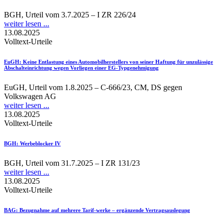
BGH, Urteil vom 3.7.2025 – I ZR 226/24
weiter lesen ...
13.08.2025
Volltext-Urteile
EuGH
: Keine Entlastung eines Automobilherstellers von seiner Haftung für unzulässige
Abschalteinrichtung wegen Vorliegen einer EG-Typgenehmigung
EuGH, Urteil vom 1.8.2025 – C-666/23, CM, DS gegen
Volkswagen AG
weiter lesen ...
13.08.2025
Volltext-Urteile
BGH
: Werbeblocker IV
BGH, Urteil vom 31.7.2025 – I ZR 131/23
weiter lesen ...
13.08.2025
Volltext-Urteile
BAG
: Bezugnahme auf mehrere Tarif-werke – ergänzende Vertragsauslegung