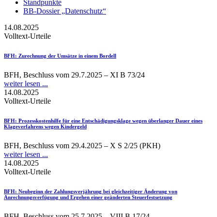
Standpunkte
BB-Dossier „Datenschutz“
14.08.2025
Volltext-Urteile
BFH
: Zurechnung der Umsätze in einem Bordell
BFH, Beschluss vom 29.7.2025 – XI B 73/24
weiter lesen ...
14.08.2025
Volltext-Urteile
BFH
: Prozesskostenhilfe für eine Entschädigungsklage wegen überlanger Dauer eines
Klageverfahrens wegen Kindergeld
BFH, Beschluss vom 29.4.2025 – X S 2/25 (PKH)
weiter lesen ...
14.08.2025
Volltext-Urteile
BFH
: Neubeginn der Zahlungsverjährung bei gleichzeitiger Änderung von
Anrechnungsverfügung und Ergehen einer geänderten Steuerfestsetzung
BFH, Beschluss vom 25.7.2025 – VIII B 17/24