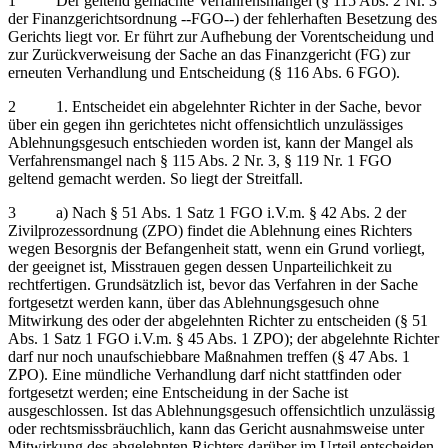
1 Der geltend gemachte Verfahrensmangel (§ 115 Abs. 2 Nr. 3
der Finanzgerichtsordnung ‑‑FGO‑‑) der fehlerhaften Besetzung des
Gerichts liegt vor. Er führt zur Aufhebung der Vorentscheidung und
zur Zurückverweisung der Sache an das Finanzgericht (FG) zur
erneuten Verhandlung und Entscheidung (§ 116 Abs. 6 FGO).
2 1. Entscheidet ein abgelehnter Richter in der Sache, bevor
über ein gegen ihn gerichtetes nicht offensichtlich unzulässiges
Ablehnungsgesuch entschieden worden ist, kann der Mangel als
Verfahrensmangel nach § 115 Abs. 2 Nr. 3, § 119 Nr. 1 FGO
geltend gemacht werden. So liegt der Streitfall.
3 a) Nach § 51 Abs. 1 Satz 1 FGO i.V.m. § 42 Abs. 2 der
Zivilprozessordnung (ZPO) findet die Ablehnung eines Richters
wegen Besorgnis der Befangenheit statt, wenn ein Grund vorliegt,
der geeignet ist, Misstrauen gegen dessen Unparteilichkeit zu
rechtfertigen. Grundsätzlich ist, bevor das Verfahren in der Sache
fortgesetzt werden kann, über das Ablehnungsgesuch ohne
Mitwirkung des oder der abgelehnten Richter zu entscheiden (§ 51
Abs. 1 Satz 1 FGO i.V.m. § 45 Abs. 1 ZPO); der abgelehnte Richter
darf nur noch unaufschiebbare Maßnahmen treffen (§ 47 Abs. 1
ZPO). Eine mündliche Verhandlung darf nicht stattfinden oder
fortgesetzt werden; eine Entscheidung in der Sache ist
ausgeschlossen. Ist das Ablehnungsgesuch offensichtlich unzulässig
oder rechtsmissbräuchlich, kann das Gericht ausnahmsweise unter
Mitwirkung des abgelehnten Richters darüber im Urteil entscheiden