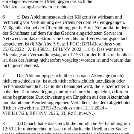
ein klageabweisendes Urteil, gegen das sich die
Nichtzulassungsbeschwerde richtet.
6 c) Das Ablehnungsgesuch der Klägerin ist wirksam und
rechtzeitig vor Verkündung des Urteils bei dem FG eingegangen.
Maßgeblich ist bei der Übermittlung per beA der Zeitpunkt, in dem
der Schriftsatz auf dem für das Gericht eingerichteten Server im
Netzwerk für das elektronische Gerichts- und Verwaltungspostfach
gespeichert ist (§ 52a Abs. 5 Satz 1 FGO; BFH-Beschluss vom
25.05.2022 - X B 158/21, BFH/NV 2022, 1184). Das war nach
Aktenlage am Verhandlungstag um 12:53 Uhr der Fall. Unerheblich
ist, dass der Antrag nicht sofort vorgelegt worden ist und warum das
nicht geschehen ist.
7 Das Ablehnungsgesuch, über das nach Aktenlage (noch)
nicht entschieden ist, ist auch nicht offensichtlich unzulässig oder
rechtsmissbräuchlich. Da in ihm behauptet wird, die Einzelrichterin
habe den Terminsverlegungsantrag zu Unrecht abgelehnt, erfordert
seine begründete Zurückweisung ein Eingehen auf den Akteninhalt
und damit eine Beurteilung eigenen Verhaltens, die dem abgelehnten
Richter verwehrt ist (BFH-Beschluss vom 12.11.2024 -
VIII B 87/23, BFH/NV 2025, 33, Rz 5, m.w.N.).
8 d) Danach hätte das Gericht die mündliche Verhandlung um
12:53 Uhr unterbrechen müssen und durfte ein Urteil in der Sache