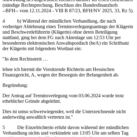
(ständige Rechtsprechung, Beschluss des Bundesfinanzhofs
‑‑BFH‑‑ vom 12.11.2024 - VIII B 87/23, BFH/NV 2025, 33, Rz 5).
4 b) Während der mündlichen Verhandlung, die nach
vorheriger Ablehnung eines Terminsverlegungsantrags der Klägerin
und Beschwerdeführerin (Klägerin) ohne deren Beteiligung
stattfand, ging bei dem FG nach Aktenlage um 12:53 Uhr per
besonderem elektronischen Anwaltspostfach (beA) ein Schriftsatz
der Klägerin mit folgendem Wortlaut ein:
"In dem Rechtsstreit …
lehne ich hiermit die Vorsitzende Richterin am Hessischen
Finanzgericht, A, wegen der Besorgnis der Befangenheit ab.
Begründung:
Der Antrag auf Terminsverlegung vom 03.06.2024 wurde trotz
erheblicher Gründe abgelehnt.
Dies ist umso schwerwiegender, weil die Unterzeichnende nicht
anderweitig anwaltlich vertreten ist."
5 Die Einzelrichterin erfuhr davon während der mündlichen
Verhandlung nichts und verkündete um 13:05 Uhr am selben Tag