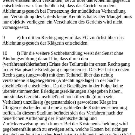
weder erlassen noch verkünden, bevor über das Ablehnungsgesuch
entschieden war. Unerheblich ist, dass das Gericht von dem
Ablehnungsgesuch bei Fortsetzung der mündlichen Verhandlung
und Verkündung des Urteils keine Kenntnis hatte. Der Mangel muss
nur objektiv vorliegen; ein Verschulden des Gerichts wird nicht
vorausgesetzt.
9 e) Im dritten Rechtsgang wird das FG zunächst über das
Ablehnungsgesuch der Klägerin entscheiden.
10 f) Für die weitere Sachbehandlung weist der Senat ohne
Bindungswirkung darauf hin, dass durch den
(verfahrensfehlerhaften) Erlass des Teilurteils im ersten Rechtsgang
in der Hauptsache Erledigung eingetreten ist. Das FG hat im ersten
Rechtsgang (ungewollt) mit dem Teilurteil über das richtig
verstandene Klagebegehren (Anfechtungsklage) in der Sache
abschließend entschieden. Da die Beteiligten in der Folge keine
übereinstimmenden Erledigungserklärungen abgegeben haben,
musste das Gericht anschließend noch über die (durch sein
Verhalten) unzulässig (gegenstandslos) gewordene Klage im
Übrigen entscheiden und eine abschließende Kostenentscheidung
treffen. In diesem Stadium befindet sich das Verfahren nach der
neuerlichen Aufhebung der Endentscheidung und
Zurückverweisung noch immer. Bei der Kostenentscheidung wird
gegebenenfalls auch zu erwägen sein, welche Kosten bei richtiger
Sachbehandlung im ersten Rechtsgang nicht entstanden wären (§ 21