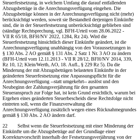
Steuerfestsetzung, in welchem Umfang die darauf entfallenden
Abzugsbeträge in die Anrechnungsverfügung eingehen. Die
Abzugsbeträge können in der Anrechnungsverfügung nicht (mehr)
berücksichtigt werden, soweit sie Bestandteil derjenigen Einkünfte
sind, die in der Steuerfestsetzung unberücksichtigt geblieben sind
(ständige Rechtsprechung, vgl. BFH-Urteil vom 28.06.2022 -
VII R 65/18, BFH/NV 2022, 1284, Rz 24). Wird die
Steuerfestsetzung hinsichtlich dieser Einkünfte geändert, ist die
Anrechnungsverfügung unabhängig von den Voraussetzungen in
§ 130 Abs. 2 AO gemäß § 131 Abs. 2 Satz 1 Nr. 3 AO zu ändern
(BFH-Urteil vom 12.11.2013 - VII R 28/12, BFH/NV 2014, 339,
Rz 10, 12; Klein/Werth, AO, 18. Aufl., § 229 Rz 5). Da die
Minderung der mit Abzugsbeträgen belasteten Einkünfte in der
geänderten Steuerfestsetzung eine Anpassungspflicht für die
Anrechnungsverfügung ‑‑statt umgekehrt‑‑ auslöst und den
Neubeginn der Zahlungsverjährung für den gesamten
Steueranspruch zur Folge hat, ist kein Grund ersichtlich, warum bei
Ergehen eines geänderten Steuerbescheids diese Rechtsfolge nicht
eintreten soll, wenn die Finanzverwaltung die
Anrechnungsverfügung zusätzlich wegen eines Rücknahmegrundes
gemäß § 130 Abs. 2 AO ändern darf.
22 Selbst wenn die Steuerfestsetzung mit einer Minderung der
Einkünfte um die Abzugsbeträge auf der Grundlage einer
Korrekturvorschrift innerhalb der Festsetzungsverjährung von der