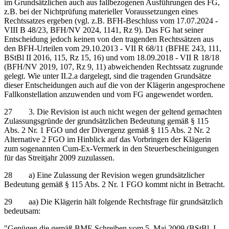
im Grundsätzlichen auch aus fallbezogenen Ausführungen des FG,
z.B. bei der Nichtprüfung materieller Voraussetzungen eines
Rechtssatzes ergeben (vgl. z.B. BFH-Beschluss vom 17.07.2024 -
VIII B 48/23, BFH/NV 2024, 1141, Rz 9). Das FG hat seiner
Entscheidung jedoch keinen von den tragenden Rechtssätzen aus
den BFH-Urteilen vom 29.10.2013 - VII R 68/11 (BFHE 243, 111,
BStBl II 2016, 115, Rz 15, 16) und vom 18.09.2018 - VII R 18/18
(BFH/NV 2019, 107, Rz 9, 11) abweichenden Rechtssatz zugrunde
gelegt. Wie unter II.2.a dargelegt, sind die tragenden Grundsätze
dieser Entscheidungen auch auf die von der Klägerin angesprochene
Fallkonstellation anzuwenden und vom FG angewendet worden.
27 3. Die Revision ist auch nicht wegen der geltend gemachten
Zulassungsgründe der grundsätzlichen Bedeutung gemäß § 115
Abs. 2 Nr. 1 FGO und der Divergenz gemäß § 115 Abs. 2 Nr. 2
Alternative 2 FGO im Hinblick auf das Vorbringen der Klägerin
zum sogenannten Cum-Ex-Vermerk in den Steuerbescheinigungen
für das Streitjahr 2009 zuzulassen.
28 a) Eine Zulassung der Revision wegen grundsätzlicher
Bedeutung gemäß § 115 Abs. 2 Nr. 1 FGO kommt nicht in Betracht.
29 aa) Die Klägerin hält folgende Rechtsfrage für grundsätzlich
bedeutsam:
"Genügen die gemäß BMF-Schreiben vom 5. Mai 2009 (BStBl. I