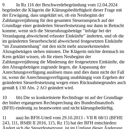
9 In Rz 116 der Beschwerdebegründung vom 12.04.2024
begründet die Klägerin die Klärungsbedürftigkeit dieser Frage mit
der Erwägung, dass ungeklärt sei, ob ein Neubeginn der
Zahlungsverjährung für den gesamten Steueranspruch auf der
Grundlage einer geänderten Steuerfestsetzung nur dann in Betracht
komme, wenn sich die Steuerabzugsbeträge "infolge bei der
Veranlagung abweichend erfasster Einkünfte" änderten, und ob die
im geänderten Steuerbescheid abweichend festgesetzten Einkünfte
"im Zusammenhang" mit den nicht mehr anzuerkennenden
Abzugsbeträgen stehen müssten. Die Klägerin möchte demnach im
Kern geklärt wissen, ob für einen Neubeginn der
Zahlungsverjährung die Minderung der festgesetzten Einkünfte, die
den Abzugsbeträgen zugrunde liegen, die Anpassung der
Anrechnungsverfügung auslösen muss und dies dann nicht der Fall
ist, wenn die Anrechnungsverfügung unabhängig vom Ergehen der
geänderten Steuerfestsetzung wegen eines Rücknahmegrundes auch
gemäß § 130 Abs. 2 AO geändert wird.
10 bb) Die so konkretisierte Rechtsfrage ist auf der Grundlage
der bisher ergangenen Rechtsprechung des Bundesfinanzhofs
(BFH) eindeutig zu beantworten und nicht klärungsbedürftig.
11 aaa) Im BFH-Urteil vom 29.10.2013 - VII R 68/11 (BFHE
243, 111, BStBl II 2016, 115, Rz 15) hat der BFH entschieden:
Ändert sich die Steuerfestsetzung, ist im Umfang dieser Änderung