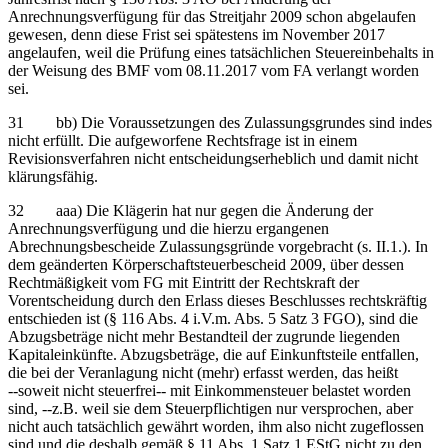
Anrechnungsverfügung für das Streitjahr 2009 schon abgelaufen
gewesen, denn diese Frist sei spätestens im November 2017
angelaufen, weil die Prüfung eines tatsächlichen Steuereinbehalts in
der Weisung des BMF vom 08.11.2017 vom FA verlangt worden
sei.
31 bb) Die Voraussetzungen des Zulassungsgrundes sind indes
nicht erfüllt. Die aufgeworfene Rechtsfrage ist in einem
Revisionsverfahren nicht entscheidungserheblich und damit nicht
klärungsfähig.
32 aaa) Die Klägerin hat nur gegen die Änderung der
Anrechnungsverfügung und die hierzu ergangenen
Abrechnungsbescheide Zulassungsgründe vorgebracht (s. II.1.). In
dem geänderten Körperschaftsteuerbescheid 2009, über dessen
Rechtmäßigkeit vom FG mit Eintritt der Rechtskraft der
Vorentscheidung durch den Erlass dieses Beschlusses rechtskräftig
entschieden ist (§ 116 Abs. 4 i.V.m. Abs. 5 Satz 3 FGO), sind die
Abzugsbeträge nicht mehr Bestandteil der zugrunde liegenden
Kapitaleinkünfte. Abzugsbeträge, die auf Einkunftsteile entfallen,
die bei der Veranlagung nicht (mehr) erfasst werden, das heißt
‑‑soweit nicht steuerfrei‑‑ mit Einkommensteuer belastet worden
sind, ‑‑z.B. weil sie dem Steuerpflichtigen nur versprochen, aber
nicht auch tatsächlich gewährt worden, ihm also nicht zugeflossen
sind und die deshalb gemäß § 11 Abs. 1 Satz 1 EStG nicht zu den