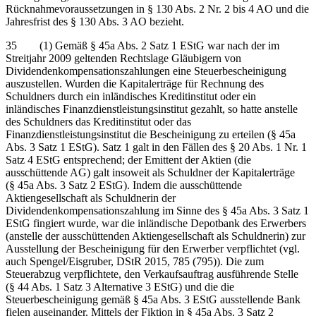
Rücknahmevoraussetzungen in § 130 Abs. 2 Nr. 2 bis 4 AO und die
Jahresfrist des § 130 Abs. 3 AO bezieht.
35 (1) Gemäß § 45a Abs. 2 Satz 1 EStG war nach der im
Streitjahr 2009 geltenden Rechtslage Gläubigern von
Dividendenkompensationszahlungen eine Steuerbescheinigung
auszustellen. Wurden die Kapitalerträge für Rechnung des
Schuldners durch ein inländisches Kreditinstitut oder ein
inländisches Finanzdienstleistungsinstitut gezahlt, so hatte anstelle
des Schuldners das Kreditinstitut oder das
Finanzdienstleistungsinstitut die Bescheinigung zu erteilen (§ 45a
Abs. 3 Satz 1 EStG). Satz 1 galt in den Fällen des § 20 Abs. 1 Nr. 1
Satz 4 EStG entsprechend; der Emittent der Aktien (die
ausschüttende AG) galt insoweit als Schuldner der Kapitalerträge
(§ 45a Abs. 3 Satz 2 EStG). Indem die ausschüttende
Aktiengesellschaft als Schuldnerin der
Dividendenkompensationszahlung im Sinne des § 45a Abs. 3 Satz 1
EStG fingiert wurde, war die inländische Depotbank des Erwerbers
(anstelle der ausschüttenden Aktiengesellschaft als Schuldnerin) zur
Ausstellung der Bescheinigung für den Erwerber verpflichtet (vgl.
auch Spengel/Eisgruber, DStR 2015, 785 (795)). Die zum
Steuerabzug verpflichtete, den Verkaufsauftrag ausführende Stelle
(§ 44 Abs. 1 Satz 3 Alternative 3 EStG) und die die
Steuerbescheinigung gemäß § 45a Abs. 3 EStG ausstellende Bank
fielen auseinander. Mittels der Fiktion in § 45a Abs. 3 Satz 2