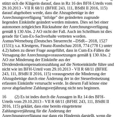
stützt sich die Klägerin darauf, dass in Rz 16 des BFH-Urteils vom
29.10.2013 - VII R 68/11 (BFHE 243, 111, BStBl II 2016, 115)
darauf abgehoben werde, dass die Abzugsbeträge in der
Anrechnungsverfügung "infolge" der geänderten zugrunde
liegenden Einkünfte geändert werden müssten. Dies sei bei einer
autonomen zeitgleichen Rücknahme der Anrechnungsverfügung
gemäß § 130 Abs. 2 AO nicht der Fall. Auch im Schrifttum ist dies
gerade für Cum-Ex-Sachverhalte vertreten worden.
Asmus/Werneburg (Deutsches Steuerrecht ‑‑DStR‑‑ 2018, 1527
(1531); s.a. Kleutgens, Finanz-Rundschau 2018, 774 (778 f.) unter
4.2) haben zu dieser Frage ausgeführt, dass in Cum-Ex-Fällen die
Versagung der Anrechnungsvoraussetzungen gemäß § 130 Abs. 2
AO zur Minderung der Einkünfte aus der
Dividendenkompensationszahlung auf die Nettoeinkünfte führe und
nicht wie im BFH-Urteil vom 29.10.2013 - VII R 68/11 (BFHE
243, 111, BStBl II 2016, 115) vorausgesetzt die Minderung der
Abzugsbeträge durch eine Änderung der in der Steuerfestsetzung
erfassten Einkünfte verursacht werde. In diesem Fall könne eine
zuvor abgelaufene Zahlungsverjährung nicht neu beginnen.
16 (2) Es ist indes durch die Aussagen in Rz 14 des BFH-
Urteils vom 29.10.2013 - VII R 68/11 (BFHE 243, 111, BStBl II
2016, 115) geklärt, dass eine bereits eingetretene
Zahlungsverjährung für die Änderung der
Anrechnungsverfügung
nur dann
ein Hindernis darstellt, wenn die