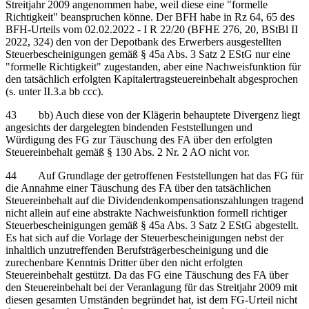
Streitjahr 2009 angenommen habe, weil diese eine "formelle
Richtigkeit" beanspruchen könne. Der BFH habe in Rz 64, 65 des
BFH-Urteils vom 02.02.2022 - I R 22/20 (BFHE 276, 20, BStBl II
2022, 324) den von der Depotbank des Erwerbers ausgestellten
Steuerbescheinigungen gemäß § 45a Abs. 3 Satz 2 EStG nur eine
"formelle Richtigkeit" zugestanden, aber eine Nachweisfunktion für
den tatsächlich erfolgten Kapitalertragsteuereinbehalt abgesprochen
(s. unter II.3.a bb ccc).
43 bb) Auch diese von der Klägerin behauptete Divergenz liegt
angesichts der dargelegten bindenden Feststellungen und
Würdigung des FG zur Täuschung des FA über den erfolgten
Steuereinbehalt gemäß § 130 Abs. 2 Nr. 2 AO nicht vor.
44 Auf Grundlage der getroffenen Feststellungen hat das FG für
die Annahme einer Täuschung des FA über den tatsächlichen
Steuereinbehalt auf die Dividendenkompensationszahlungen tragend
nicht allein auf eine abstrakte Nachweisfunktion formell richtiger
Steuerbescheinigungen gemäß § 45a Abs. 3 Satz 2 EStG abgestellt.
Es hat sich auf die Vorlage der Steuerbescheinigungen nebst der
inhaltlich unzutreffenden Berufsträgerbescheinigung und die
zurechenbare Kenntnis Dritter über den nicht erfolgten
Steuereinbehalt gestützt. Da das FG eine Täuschung des FA über
den Steuereinbehalt bei der Veranlagung für das Streitjahr 2009 mit
diesen gesamten Umständen begründet hat, ist dem FG-Urteil nicht