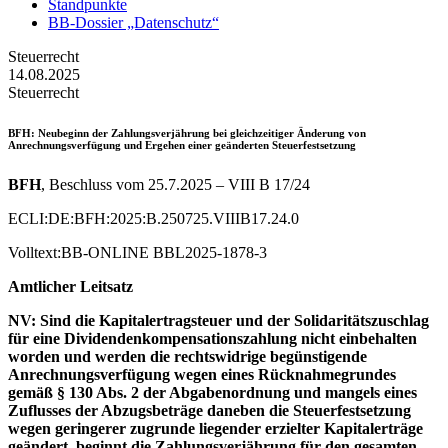
Standpunkte
BB-Dossier „Datenschutz“
Steuerrecht
14.08.2025
Steuerrecht
BFH
: Neubeginn der Zahlungsverjährung bei gleichzeitiger Änderung von
Anrechnungsverfügung und Ergehen einer geänderten Steuerfestsetzung
BFH
, Beschluss vom 25.7.2025 – VIII B 17/24
ECLI:DE:BFH:2025:B.250725.VIIIB17.24.0
Volltext:BB-ONLINE BBL2025-1878-3
Amtlicher Leitsatz
NV: Sind die Kapitalertragsteuer und der Solidaritätszuschlag
für eine Dividendenkompensationszahlung nicht einbehalten
worden und werden die rechtswidrige begünstigende
Anrechnungsverfügung wegen eines Rücknahmegrundes
gemäß § 130 Abs. 2 der Abgabenordnung und mangels eines
Zuflusses der Abzugsbeträge daneben die Steuerfestsetzung
wegen geringerer zugrunde liegender erzielter Kapitalerträge
geändert, beginnt die Zahlungsverjährung für den gesamten