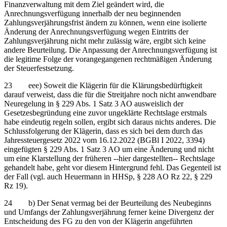
Finanzverwaltung mit dem Ziel geändert wird, die
Anrechnungsverfügung innerhalb der neu beginnenden
Zahlungsverjährungsfrist ändern zu können, wenn eine isolierte
Änderung der Anrechnungsverfügung wegen Eintritts der
Zahlungsverjährung nicht mehr zulässig wäre, ergibt sich keine
andere Beurteilung. Die Anpassung der Anrechnungsverfügung ist
die legitime Folge der vorangegangenen rechtmäßigen Änderung
der Steuerfestsetzung.
23 eee) Soweit die Klägerin für die Klärungsbedürftigkeit
darauf verweist, dass die für die Streitjahre noch nicht anwendbare
Neuregelung in § 229 Abs. 1 Satz 3 AO ausweislich der
Gesetzesbegründung eine zuvor ungeklärte Rechtslage erstmals
habe eindeutig regeln sollen, ergibt sich daraus nichts anderes. Die
Schlussfolgerung der Klägerin, dass es sich bei dem durch das
Jahressteuergesetz 2022 vom 16.12.2022 (BGBl I 2022, 3394)
eingefügten § 229 Abs. 1 Satz 3 AO um eine Änderung und nicht
um eine Klarstellung der früheren ‑‑hier dargestellten‑‑ Rechtslage
gehandelt habe, geht vor diesem Hintergrund fehl. Das Gegenteil ist
der Fall (vgl. auch Heuermann in HHSp, § 228 AO Rz 22, § 229
Rz 19).
24 b) Der Senat vermag bei der Beurteilung des Neubeginns
und Umfangs der Zahlungsverjährung ferner keine Divergenz der
Entscheidung des FG zu den von der Klägerin angeführten