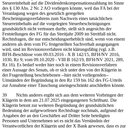
Steuereinbehalt auf die Dividendenkompensationszahlung im Sinne
des § 130 Abs. 2 Nr. 2 AO vorliegen könnte, weil das FA bei der
Veranlagung wegen des gesetzlich geregelten
Bescheinigungsverfahrens zum Nachweis eines tatsächlichen
Steuereinbehalts auf die vorgelegten Steuerbescheinigungen
grundsätzlich nicht vertrauen durfte, stellt sich angesichts der
Feststellungen des FG für das Streitjahr 2009 im Streitfall nicht.
Rechtsfragen, die nur entscheidungserheblich sind, wenn von einem
anderen als dem vom FG festgestellten Sachverhalt ausgegangen
wird, sind im Revisionsverfahren nicht klärungsfähig (vgl. z.B.
BFH-Beschlüsse vom 09.03.2016 - X B 142/15, BFH/NV 2016,
1030, Rz 9; vom 09.10.2020 - VIII B 162/19, BFH/NV 2021, 289,
Rz 16). Es bedarf weder hier noch in einem Revisionsverfahren
einer Aussage des Senats, ob er sich unter den von der Klägerin in
der Fragestellung beschriebenen ‑‑hier nicht vorliegenden‑‑
Umständen der Begründung in den Rz 159 bis 162 des FG-Urteils
zur Annahme einer Täuschung uneingeschränkt anschließen könnte.
39 Nichts anderes ergibt sich aus dem weiteren Vorbringen der
Klägerin in dem am 21.07.2025 eingegangenen Schriftsatz. Die
Klägerin betont zur weiteren Begründung der grundsätzlichen
Bedeutung der aufgeworfenen Rechtsfrage nochmals, aufgrund der
Angaben der an den Geschäften auf Dritter Seite beteiligten
Personen und Unternehmen sei es nicht das Verständnis der
Verantwortlichen der Klägerin und der X Bank gewesen, dass es zur