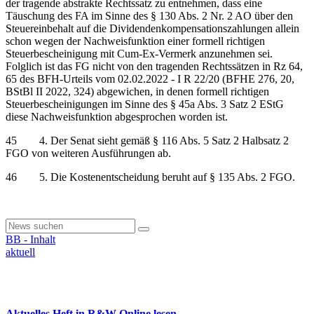
der tragende abstrakte Rechtssatz zu entnehmen, dass eine
Täuschung des FA im Sinne des § 130 Abs. 2 Nr. 2 AO über den
Steuereinbehalt auf die Dividendenkompensationszahlungen allein
schon wegen der Nachweisfunktion einer formell richtigen
Steuerbescheinigung mit Cum-Ex-Vermerk anzunehmen sei.
Folglich ist das FG nicht von den tragenden Rechtssätzen in Rz 64,
65 des BFH-Urteils vom 02.02.2022 - I R 22/20 (BFHE 276, 20,
BStBl II 2022, 324) abgewichen, in denen formell richtigen
Steuerbescheinigungen im Sinne des § 45a Abs. 3 Satz 2 EStG
diese Nachweisfunktion abgesprochen worden ist.
45 4. Der Senat sieht gemäß § 116 Abs. 5 Satz 2 Halbsatz 2
FGO von weiteren Ausführungen ab.
46 5. Die Kostenentscheidung beruht auf § 135 Abs. 2 FGO.
BB - Inhalt
aktuell
Aktuelles Heft in R&W-Online lesen ...