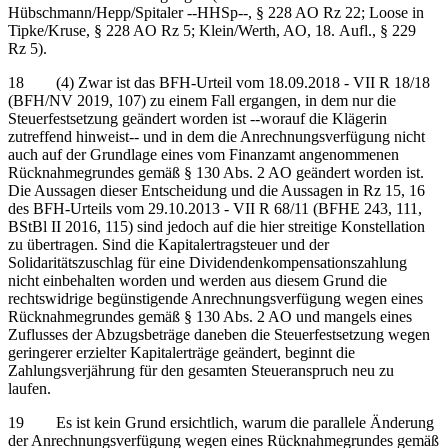
Hübschmann/Hepp/Spitaler ‑‑HHSp‑‑, § 228 AO Rz 22; Loose in
Tipke/Kruse, § 228 AO Rz 5; Klein/Werth, AO, 18. Aufl., § 229
Rz 5).
18 (4) Zwar ist das BFH-Urteil vom 18.09.2018 - VII R 18/18
(BFH/NV 2019, 107) zu einem Fall ergangen, in dem nur die
Steuerfestsetzung geändert worden ist ‑‑worauf die Klägerin
zutreffend hinweist‑‑ und in dem die Anrechnungsverfügung nicht
auch auf der Grundlage eines vom Finanzamt angenommenen
Rücknahmegrundes gemäß § 130 Abs. 2 AO geändert worden ist.
Die Aussagen dieser Entscheidung und die Aussagen in Rz 15, 16
des BFH-Urteils vom 29.10.2013 - VII R 68/11 (BFHE 243, 111,
BStBl II 2016, 115) sind jedoch auf die hier streitige Konstellation
zu übertragen. Sind die Kapitalertragsteuer und der
Solidaritätszuschlag für eine Dividendenkompensationszahlung
nicht einbehalten worden und werden aus diesem Grund die
rechtswidrige begünstigende Anrechnungsverfügung wegen eines
Rücknahmegrundes gemäß § 130 Abs. 2 AO und mangels eines
Zuflusses der Abzugsbeträge daneben die Steuerfestsetzung wegen
geringerer erzielter Kapitalerträge geändert, beginnt die
Zahlungsverjährung für den gesamten Steueranspruch neu zu
laufen.
19 Es ist kein Grund ersichtlich, warum die parallele Änderung
der Anrechnungsverfügung wegen eines Rücknahmegrundes gemäß