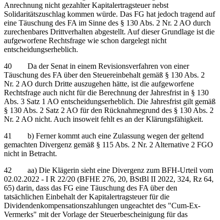
Anrechnung nicht gezahlter Kapitalertragsteuer nebst
Solidaritätszuschlag kommen würde. Das FG hat jedoch tragend auf
eine Täuschung des FA im Sinne des § 130 Abs. 2 Nr. 2 AO durch
zurechenbares Drittverhalten abgestellt. Auf dieser Grundlage ist die
aufgeworfene Rechtsfrage wie schon dargelegt nicht
entscheidungserheblich.
40 Da der Senat in einem Revisionsverfahren von einer
Täuschung des FA über den Steuereinbehalt gemäß § 130 Abs. 2
Nr. 2 AO durch Dritte auszugehen hätte, ist die aufgeworfene
Rechtsfrage auch nicht für die Berechnung der Jahresfrist in § 130
Abs. 3 Satz 1 AO entscheidungserheblich. Die Jahresfrist gilt gemäß
§ 130 Abs. 2 Satz 2 AO für den Rücknahmegrund des § 130 Abs. 2
Nr. 2 AO nicht. Auch insoweit fehlt es an der Klärungsfähigkeit.
41 b) Ferner kommt auch eine Zulassung wegen der geltend
gemachten Divergenz gemäß § 115 Abs. 2 Nr. 2 Alternative 2 FGO
nicht in Betracht.
42 aa) Die Klägerin sieht eine Divergenz zum BFH-Urteil vom
02.02.2022 - I R 22/20 (BFHE 276, 20, BStBl II 2022, 324, Rz 64,
65) darin, dass das FG eine Täuschung des FA über den
tatsächlichen Einbehalt der Kapitalertragsteuer für die
Dividendenkompensationszahlungen ungeachtet des "Cum-Ex-
Vermerks" mit der Vorlage der Steuerbescheinigung für das