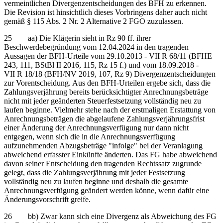
vermeintlichen Divergenzentscheidungen des BFH zu erkennen.
Die Revision ist hinsichtlich dieses Vorbringens daher auch nicht
gemäß § 115 Abs. 2 Nr. 2 Alternative 2 FGO zuzulassen.
25 aa) Die Klägerin sieht in Rz 90 ff. ihrer
Beschwerdebegründung vom 12.04.2024 in den tragenden
Aussagen der BFH-Urteile vom 29.10.2013 - VII R 68/11 (BFHE
243, 111, BStBl II 2016, 115, Rz 15 f.) und vom 18.09.2018 -
VII R 18/18 (BFH/NV 2019, 107, Rz 9) Divergenzentscheidungen
zur Vorentscheidung. Aus den BFH-Urteilen ergebe sich, dass die
Zahlungsverjährung bereits berücksichtigter Anrechnungsbeträge
nicht mit jeder geänderten Steuerfestsetzung vollständig neu zu
laufen beginne. Vielmehr stehe nach der erstmaligen Erstattung von
Anrechnungsbeträgen die abgelaufene Zahlungsverjährungsfrist
einer Änderung der Anrechnungsverfügung nur dann nicht
entgegen, wenn sich die in die Anrechnungsverfügung
aufzunehmenden Abzugsbeträge "infolge" bei der Veranlagung
abweichend erfasster Einkünfte änderten. Das FG habe abweichend
davon seiner Entscheidung den tragenden Rechtssatz zugrunde
gelegt, dass die Zahlungsverjährung mit jeder Festsetzung
vollständig neu zu laufen beginne und deshalb die gesamte
Anrechnungsverfügung geändert werden könne, wenn dafür eine
Änderungsvorschrift greife.
26 bb) Zwar kann sich eine Divergenz als Abweichung des FG