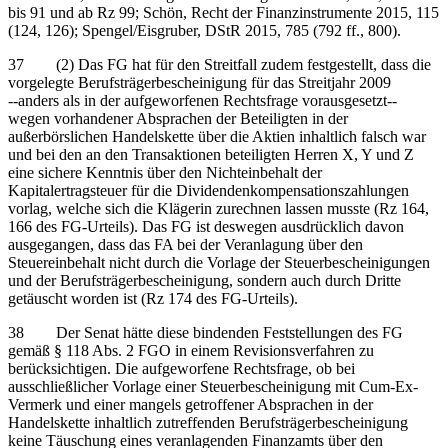
bis 91 und ab Rz 99; Schön, Recht der Finanzinstrumente 2015, 115
(124, 126); Spengel/Eisgruber, DStR 2015, 785 (792 ff., 800).
37 (2) Das FG hat für den Streitfall zudem festgestellt, dass die
vorgelegte Berufsträgerbescheinigung für das Streitjahr 2009
‑‑anders als in der aufgeworfenen Rechtsfrage vorausgesetzt‑‑
wegen vorhandener Absprachen der Beteiligten in der
außerbörslichen Handelskette über die Aktien inhaltlich falsch war
und bei den an den Transaktionen beteiligten Herren X, Y und Z
eine sichere Kenntnis über den Nichteinbehalt der
Kapitalertragsteuer für die Dividendenkompensationszahlungen
vorlag, welche sich die Klägerin zurechnen lassen musste (Rz 164,
166 des FG-Urteils). Das FG ist deswegen ausdrücklich davon
ausgegangen, dass das FA bei der Veranlagung über den
Steuereinbehalt nicht durch die Vorlage der Steuerbescheinigungen
und der Berufsträgerbescheinigung, sondern auch durch Dritte
getäuscht worden ist (Rz 174 des FG-Urteils).
38 Der Senat hätte diese bindenden Feststellungen des FG
gemäß § 118 Abs. 2 FGO in einem Revisionsverfahren zu
berücksichtigen. Die aufgeworfene Rechtsfrage, ob bei
ausschließlicher Vorlage einer Steuerbescheinigung mit Cum-Ex-
Vermerk und einer mangels getroffener Absprachen in der
Handelskette inhaltlich zutreffenden Berufsträgerbescheinigung
keine Täuschung eines veranlagenden Finanzamts über den