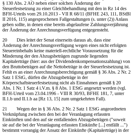
§ 130 Abs. 2 AO neben einer solchen Änderung der
Steuerfestsetzung zu einer Gleichbehandlung mit den in Rz 14 des
BFH-Urteils vom 29.10.2013 - VII R 68/11 (BFHE 243, 111, BStBl
II 2016, 115) angesprochenen Fallgestaltungen (s. unter (2)) Anlass
geben sollte, in denen eine bereits abgelaufene Zahlungsverjährung
der Änderung der Anrechnungsverfügung entgegensteht.
20 Dies leitet der Senat einerseits daraus ab, dass eine
Änderung der Anrechnungsverfügung wegen eines nicht erfolgten
Steuereinbehalts keine materiell-rechtliche Voraussetzung für die
Minderung der den Abzugsbeträgen zugrunde liegenden
Kapitalerträge (hier: aus der Dividendenkompensationszahlung) von
den Bruttobeträgen auf die Nettobeträge in der Steuerfestsetzung ist.
Fehlt es an einer Anrechnungsberechtigung gemäß § 36 Abs. 2 Nr. 2
Satz 1 EStG, dürfen die Abzugsbeträge in der
Körperschaftsteuerfestsetzung nicht als Einnahmen gemäß § 20
Abs. 1 Nr. 1 Satz 4 i.V.m. § 8 Abs. 1 EStG angesetzt werden (vgl.
BFH-Urteil vom 23.04.1996 - VIII R 30/93, BFHE 181, 7, unter
II.1.b und II.1.b aa [Rz 13, 15] zum umgekehrten Fall).
21 Wegen der in § 36 Abs. 2 Nr. 2 Satz 1 EStG angeordneten
Verknüpfung zwischen den bei der Veranlagung erfassten
Einkünften und den auf sie entfallenden Abzugsbeträgen ("soweit
sie auf die bei der Veranlagung erfassten Einkünfte [...] entfällt ...")
bestimmt vorrangig der Ansatz der Einkünfte (Kapitalerträge) in der