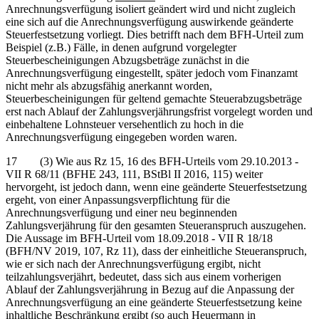
Anrechnungsverfügung isoliert geändert wird und nicht zugleich
eine sich auf die Anrechnungsverfügung auswirkende geänderte
Steuerfestsetzung vorliegt. Dies betrifft nach dem BFH-Urteil zum
Beispiel (z.B.) Fälle, in denen aufgrund vorgelegter
Steuerbescheinigungen Abzugsbeträge zunächst in die
Anrechnungsverfügung eingestellt, später jedoch vom Finanzamt
nicht mehr als abzugsfähig anerkannt worden,
Steuerbescheinigungen für geltend gemachte Steuerabzugsbeträge
erst nach Ablauf der Zahlungsverjährungsfrist vorgelegt worden und
einbehaltene Lohnsteuer versehentlich zu hoch in die
Anrechnungsverfügung eingegeben worden waren.
17 (3) Wie aus Rz 15, 16 des BFH-Urteils vom 29.10.2013 -
VII R 68/11 (BFHE 243, 111, BStBl II 2016, 115) weiter
hervorgeht, ist jedoch dann, wenn eine geänderte Steuerfestsetzung
ergeht, von einer Anpassungsverpflichtung für die
Anrechnungsverfügung und einer neu beginnenden
Zahlungsverjährung für den gesamten Steueranspruch auszugehen.
Die Aussage im BFH-Urteil vom 18.09.2018 - VII R 18/18
(BFH/NV 2019, 107, Rz 11), dass der einheitliche Steueranspruch,
wie er sich nach der Anrechnungsverfügung ergibt, nicht
teilzahlungsverjährt, bedeutet, dass sich aus einem vorherigen
Ablauf der Zahlungsverjährung in Bezug auf die Anpassung der
Anrechnungsverfügung an eine geänderte Steuerfestsetzung keine
inhaltliche Beschränkung ergibt (so auch Heuermann in