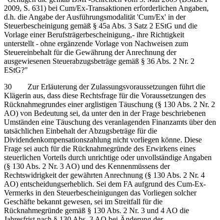
2009, S. 631) bei Cum/Ex-Transaktionen erforderlichen Angaben,
d.h. die Angabe der Ausführungsmodalität 'Cum/Ex' in der
Steuerbescheinigung gemäß § 45a Abs. 3 Satz 2 EStG und die
Vorlage einer Berufsträgerbescheinigung,- ihre Richtigkeit
unterstellt - ohne ergänzende Vorlage von Nachweisen zum
Steuereinbehalt für die Gewährung der Anrechnung der
ausgewiesenen Steuerabzugsbeträge gemäß § 36 Abs. 2 Nr. 2
EStG?"
30 Zur Erläuterung der Zulassungsvoraussetzungen führt die
Klägerin aus, dass diese Rechtsfrage für die Voraussetzungen des
Rücknahmegrundes einer arglistigen Täuschung (§ 130 Abs. 2 Nr. 2
AO) von Bedeutung sei, da unter den in der Frage beschriebenen
Umständen eine Täuschung des veranlagenden Finanzamts über den
tatsächlichen Einbehalt der Abzugsbeträge für die
Dividendenkompensationszahlung nicht vorliegen könne. Diese
Frage sei auch für die Rücknahmegründe des Erwirkens eines
steuerlichen Vorteils durch unrichtige oder unvollständige Angaben
(§ 130 Abs. 2 Nr. 3 AO) und des Kennenmüssens der
Rechtswidrigkeit der gewährten Anrechnung (§ 130 Abs. 2 Nr. 4
AO) entscheidungserheblich. Sei dem FA aufgrund des Cum-Ex-
Vermerks in den Steuerbescheinigungen das Vorliegen solcher
Geschäfte bekannt gewesen, sei im Streitfall für die
Rücknahmegründe gemäß § 130 Abs. 2 Nr. 3 und 4 AO die
Jahresfrist nach § 130 Abs. 3 AO bei Änderung der