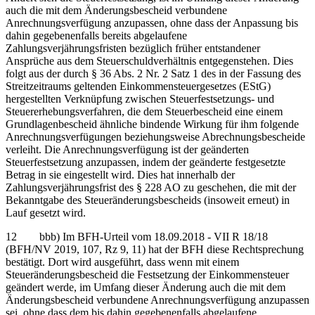
auch die mit dem Änderungsbescheid verbundene
Anrechnungsverfügung anzupassen, ohne dass der Anpassung bis
dahin gegebenenfalls bereits abgelaufene
Zahlungsverjährungsfristen bezüglich früher entstandener
Ansprüche aus dem Steuerschuldverhältnis entgegenstehen. Dies
folgt aus der durch § 36 Abs. 2 Nr. 2 Satz 1 des in der Fassung des
Streitzeitraums geltenden Einkommensteuergesetzes (EStG)
hergestellten Verknüpfung zwischen Steuerfestsetzungs- und
Steuererhebungsverfahren, die dem Steuerbescheid eine einem
Grundlagenbescheid ähnliche bindende Wirkung für ihm folgende
Anrechnungsverfügungen beziehungsweise Abrechnungsbescheide
verleiht. Die Anrechnungsverfügung ist der geänderten
Steuerfestsetzung anzupassen, indem der geänderte festgesetzte
Betrag in sie eingestellt wird. Dies hat innerhalb der
Zahlungsverjährungsfrist des § 228 AO zu geschehen, die mit der
Bekanntgabe des Steueränderungsbescheids (insoweit erneut) in
Lauf gesetzt wird.
12 bbb) Im BFH-Urteil vom 18.09.2018 - VII R 18/18
(BFH/NV 2019, 107, Rz 9, 11) hat der BFH diese Rechtsprechung
bestätigt. Dort wird ausgeführt, dass wenn mit einem
Steueränderungsbescheid die Festsetzung der Einkommensteuer
geändert werde, im Umfang dieser Änderung auch die mit dem
Änderungsbescheid verbundene Anrechnungsverfügung anzupassen
sei, ohne dass dem bis dahin gegebenenfalls abgelaufene