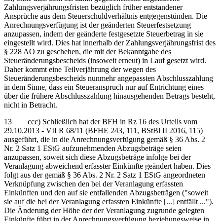
Zahlungsverjährungsfristen bezüglich früher entstandener
Ansprüche aus dem Steuerschuldverhältnis entgegenstünden. Die
Anrechnungsverfügung ist der geänderten Steuerfestsetzung
anzupassen, indem der geänderte festgesetzte Steuerbetrag in sie
eingestellt wird. Dies hat innerhalb der Zahlungsverjährungsfrist des
§ 228 AO zu geschehen, die mit der Bekanntgabe des
Steueränderungsbescheids (insoweit erneut) in Lauf gesetzt wird.
Daher kommt eine Teilverjährung der wegen des
Steueränderungsbescheids nunmehr angepassten Abschlusszahlung
in dem Sinne, dass ein Steueranspruch nur auf Entrichtung eines
über die frühere Abschlusszahlung hinausgehenden Betrags besteht,
nicht in Betracht.
13 ccc) Schließlich hat der BFH in Rz 16 des Urteils vom
29.10.2013 - VII R 68/11 (BFHE 243, 111, BStBl II 2016, 115)
ausgeführt, die in die Anrechnungsverfügung gemäß § 36 Abs. 2
Nr. 2 Satz 1 EStG aufzunehmenden Abzugsbeträge seien
anzupassen, soweit sich diese Abzugsbeträge infolge bei der
Veranlagung abweichend erfasster Einkünfte geändert haben. Dies
folgt aus der gemäß § 36 Abs. 2 Nr. 2 Satz 1 EStG angeordneten
Verknüpfung zwischen den bei der Veranlagung erfassten
Einkünften und den auf sie entfallenden Abzugsbeträgen ("soweit
sie auf die bei der Veranlagung erfassten Einkünfte [...] entfällt ...").
Die Änderung der Höhe der der Veranlagung zugrunde gelegten
Einkünfte führt in der Anrechnungsverfügung beziehungsweise in