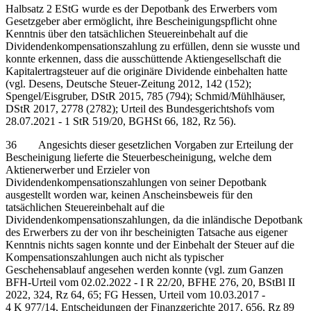
Halbsatz 2 EStG wurde es der Depotbank des Erwerbers vom
Gesetzgeber aber ermöglicht, ihre Bescheinigungspflicht ohne
Kenntnis über den tatsächlichen Steuereinbehalt auf die
Dividendenkompensationszahlung zu erfüllen, denn sie wusste und
konnte erkennen, dass die ausschüttende Aktiengesellschaft die
Kapitalertragsteuer auf die originäre Dividende einbehalten hatte
(vgl. Desens, Deutsche Steuer-Zeitung 2012, 142 (152);
Spengel/Eisgruber, DStR 2015, 785 (794); Schmid/Mühlhäuser,
DStR 2017, 2778 (2782); Urteil des Bundesgerichtshofs vom
28.07.2021 - 1 StR 519/20, BGHSt 66, 182, Rz 56).
36 Angesichts dieser gesetzlichen Vorgaben zur Erteilung der
Bescheinigung lieferte die Steuerbescheinigung, welche dem
Aktienerwerber und Erzieler von
Dividendenkompensationszahlungen von seiner Depotbank
ausgestellt worden war, keinen Anscheinsbeweis für den
tatsächlichen Steuereinbehalt auf die
Dividendenkompensationszahlungen, da die inländische Depotbank
des Erwerbers zu der von ihr bescheinigten Tatsache aus eigener
Kenntnis nichts sagen konnte und der Einbehalt der Steuer auf die
Kompensationszahlungen auch nicht als typischer
Geschehensablauf angesehen werden konnte (vgl. zum Ganzen
BFH-Urteil vom 02.02.2022 - I R 22/20, BFHE 276, 20, BStBl II
2022, 324, Rz 64, 65; FG Hessen, Urteil vom 10.03.2017 -
4 K 977/14, Entscheidungen der Finanzgerichte 2017, 656, Rz 89