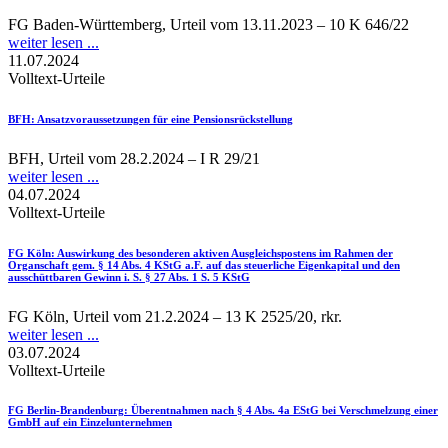
FG Baden-Württemberg, Urteil vom 13.11.2023 – 10 K 646/22
weiter lesen ...
11.07.2024
Volltext-Urteile
BFH
: Ansatzvoraussetzungen für eine Pensionsrückstellung
BFH, Urteil vom 28.2.2024 – I R 29/21
weiter lesen ...
04.07.2024
Volltext-Urteile
FG Köln
: Auswirkung des besonderen aktiven Ausgleichspostens im Rahmen der
Organschaft gem. § 14 Abs. 4 KStG a.F. auf das steuerliche Eigenkapital und den
ausschüttbaren Gewinn i. S. § 27 Abs. 1 S. 5 KStG
FG Köln, Urteil vom 21.2.2024 – 13 K 2525/20, rkr.
weiter lesen ...
03.07.2024
Volltext-Urteile
FG Berlin-Brandenburg
: Überentnahmen nach § 4 Abs. 4a EStG bei Verschmelzung einer
GmbH auf ein Einzelunternehmen