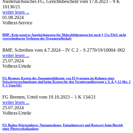
Niedersächsisches FG, Gerichtsbescheid vom 17.8.2023 – 9 K
10136/21
weiter lesen ...
01.08.2024
Volltext-Service
BMF
: Kein passiver Ausgleichsposten für Mehrabführungen bei nach § 15a EStG nicht
verrechenbaren Verlusten der Organgesellschaft
BMF, Schreiben vom 4.7.2024 – IV C 2 – S 2770/19/10004 :002
weiter lesen ...
25.07.2024
Volltext-Urteile
FG Bremen
: Kosten der Zusammenführung von IT-Systemen im Rahmen einer
Seitwärtsverschmelzung sind keine Kosten für den Vermögensübergang i. S. d. § 12 Abs. 2
S. 1 UmwStG
FG Bremen, Urteil vom 19.10.2023 – 1 K 134/21
weiter lesen ...
25.07.2024
Volltext-Urteile
FG Baden-Württemberg
: Nutzungsdauer, Entnahmewert und Restwert beim Betrieb
einer Photovoltaikanlage