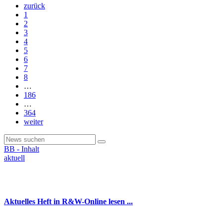
zurück
1
2
3
4
5
6
7
8
…
186
…
364
weiter
BB - Inhalt
aktuell
Aktuelles Heft in R&W-Online lesen ...