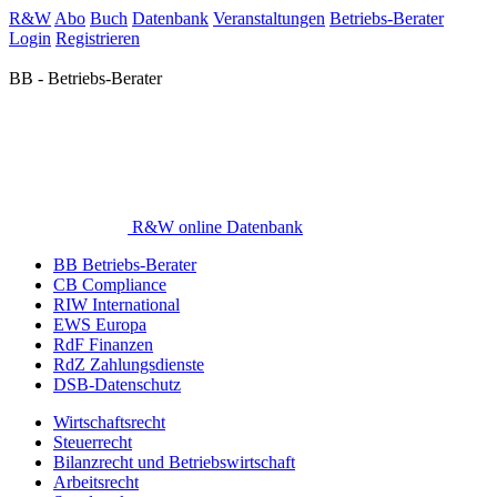
R&W
Abo
Buch
Datenbank
Veranstaltungen
Betriebs-Berater
Login
Registrieren
BB - Betriebs-Berater
R&W online Datenbank
BB Betriebs-Berater
CB Compliance
RIW International
EWS Europa
RdF Finanzen
RdZ Zahlungsdienste
DSB-Datenschutz
Wirtschaftsrecht
Steuerrecht
Bilanzrecht und Betriebswirtschaft
Arbeitsrecht