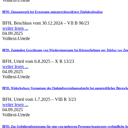
Volltext-Urteile
BFH
: Zinsanspruch bei Erstattung unionsrechtswidriger Einfuhrabgaben
BFH, Beschluss vom 30.12.2024 – VII B 96/23
weiter lesen ...
04.09.2025
Volltext-Urteile
BFH
: Zumindest Gewährung von Wiedereinsetzung bei Klageerhebung per Telefax vor Zugan
BFH, Urteil vom 6.8.2025 – X R 13/23
weiter lesen ...
04.09.2025
Volltext-Urteile
BFH
: Widerlegbare Vermutung der Einkünfteerzielungsabsicht bei unentgeltlicher Bürgsch
BFH, Urteil vom 1.7.2025 – VIII R 3/23
weiter lesen ...
04.09.2025
Volltext-Urteile
BFH
: Zur Gebührenfestsetzung für eine von mehreren Personen beantragte verbindliche A