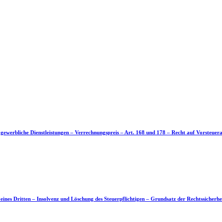
e gewerbliche Dienstleistungen – Verrechnungspreis – Art. 168 und 178 – Recht auf Vorsteue
eines Dritten – Insolvenz und Löschung des Steuerpflichtigen – Grundsatz der Rechtssicherh