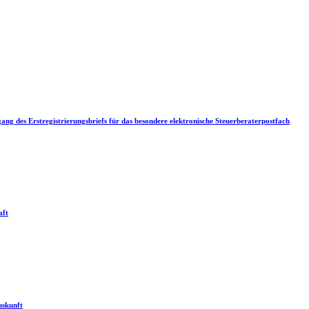
g des Erstregistrierungsbriefs für das besondere elektronische Steuerberaterpostfach
aft
uskunft