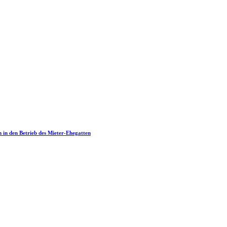
n in den Betrieb des Mieter-Ehegatten