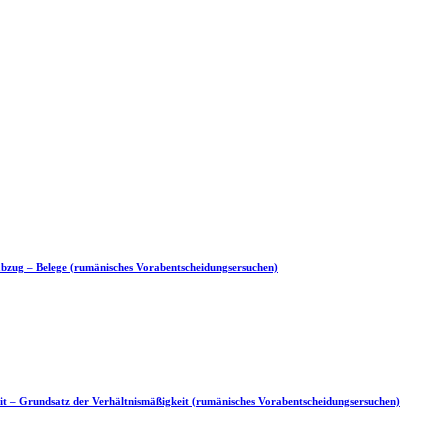
rabzug – Belege (rumänisches Vorabentscheidungsersuchen)
eit – Grundsatz der Verhältnismäßigkeit (rumänisches Vorabentscheidungsersuchen)