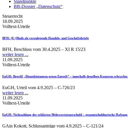
Standpunkte
BB-Dossier „Datenschutz“
Steuerrecht
18.09.2025
Volltext-Urteile
BFH
: (E-)Mails als vorzulegende Handels- und Geschäftsbriefe
BFH, Beschluss vom 30.4.2025 – XI R 15/23
weiter lesen ...
11.09.2025
Volltext-Urteile
EuGH
: Begriff „Dienstleistungen gegen Entgelt“ – innerhalb desselben Konzerns erbracht
EuGH, Urteil vom 4.9.2025 – C-726/23
weiter lesen ...
11.09.2025
Volltext-Urteile
EuGH
: Nichtzahlung der erklärten Mehrwertsteuerschuld – gesamtschuldnerische Haftung 
GAin Kokott, Schlussanträge vom 4.9.2025 – C-121/24