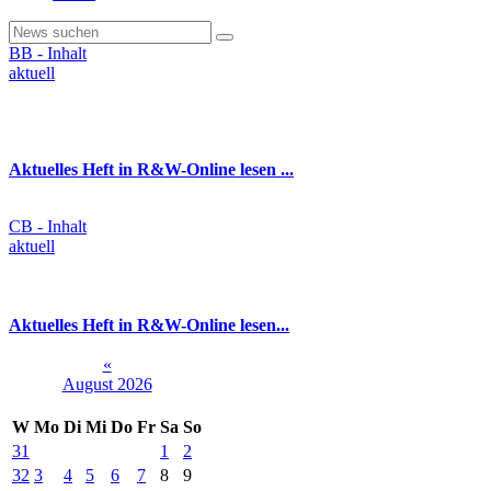
BB - Inhalt
aktuell
Aktuelles Heft in R&W-Online lesen ...
CB - Inhalt
aktuell
Aktuelles Heft in R&W-Online lesen...
«
August 2026
W
Mo
Di
Mi
Do
Fr
Sa
So
31
1
2
32
3
4
5
6
7
8
9