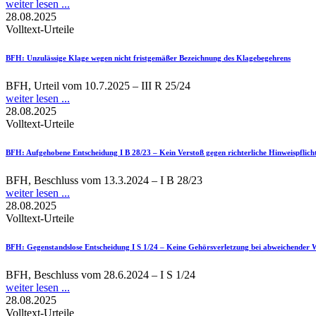
weiter lesen ...
28.08.2025
Volltext-Urteile
BFH
: Unzulässige Klage wegen nicht fristgemäßer Bezeichnung des Klagebegehrens
BFH, Urteil vom 10.7.2025 – III R 25/24
weiter lesen ...
28.08.2025
Volltext-Urteile
BFH
: Aufgehobene Entscheidung I B 28/23 – Kein Verstoß gegen richterliche Hinweispflich
BFH, Beschluss vom 13.3.2024 – I B 28/23
weiter lesen ...
28.08.2025
Volltext-Urteile
BFH
: Gegenstandslose Entscheidung I S 1/24 – Keine Gehörsverletzung bei abweichender
BFH, Beschluss vom 28.6.2024 – I S 1/24
weiter lesen ...
28.08.2025
Volltext-Urteile