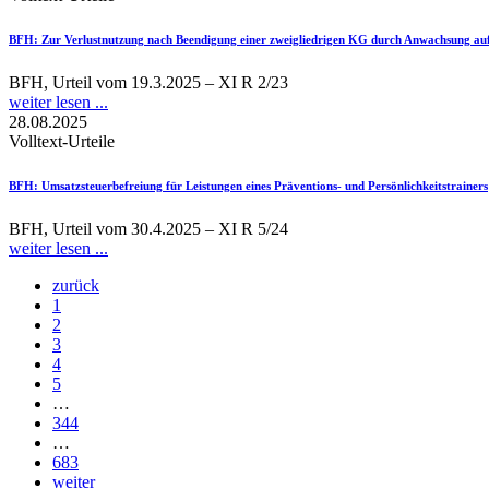
BFH
: Zur Verlustnutzung nach Beendigung einer zweigliedrigen KG durch Anwachsung a
BFH, Urteil vom 19.3.2025 – XI R 2/23
weiter lesen ...
28.08.2025
Volltext-Urteile
BFH
: Umsatzsteuerbefreiung für Leistungen eines Präventions- und Persönlichkeitstrainers
BFH, Urteil vom 30.4.2025 – XI R 5/24
weiter lesen ...
zurück
1
2
3
4
5
…
344
…
683
weiter