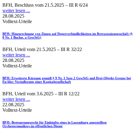
BFH, Beschluss vom 21.5.2025 – III R 6/24
weiter lesen ...
28.08.2025
Volltext-Urteile
BFH
: Hinzurechnung von Zinsen auf Depotverbindlichkeiten im Retrozessionsgeschäft (§
8 Nr. 1 Buchst. a GewStG)
BFH, Urteil vom 21.5.2025 – III R 32/22
weiter lesen ...
28.08.2025
Volltext-Urteile
BFH
: Erweiterte Kürzung gemäß § 9 Nr. 1 Satz 2 GewStG und Drei-Objekt-Grenze bei
En-bloc-Veräußerung einer Kapitalgesellschaft
BFH, Urteil vom 3.6.2025 – III R 12/22
weiter lesen ...
22.08.2025
Volltext-Urteile
BFH
: Besteuerungsrecht für Einkünfte eines in Luxemburg angestellten
Orchestermusikers im öffentlichen Dienst