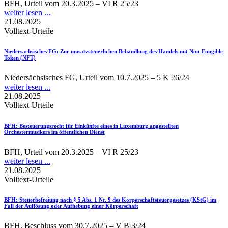
BFH, Urteil vom 20.3.2025 – VI R 25/23
weiter lesen ...
21.08.2025
Volltext-Urteile
Niedersächsisches FG
: Zur umsatzsteuerlichen Behandlung des Handels mit Non-Fungible
Token (NFT)
Niedersächsisches FG, Urteil vom 10.7.2025 – 5 K 26/24
weiter lesen ...
21.08.2025
Volltext-Urteile
BFH
: Besteuerungsrecht für Einkünfte eines in Luxemburg angestellten
Orchestermusikers im öffentlichen Dienst
BFH, Urteil vom 20.3.2025 – VI R 25/23
weiter lesen ...
21.08.2025
Volltext-Urteile
BFH
: Steuerbefreiung nach § 5 Abs. 1 Nr. 9 des Körperschaftsteuergesetzes (KStG) im
Fall der Auflösung oder Aufhebung einer Körperschaft
BFH, Beschluss vom 30.7.2025 – V B 3/24