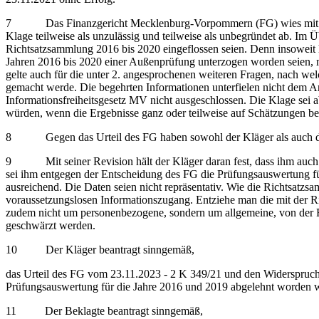
7 Das Finanzgericht Mecklenburg-Vorpommern (FG) wies mit der i
Klage teilweise als unzulässig und teilweise als unbegründet ab. Im Ü
Richtsatzsammlung 2016 bis 2020 eingeflossen seien. Denn insoweit hab
Jahren 2016 bis 2020 einer Außenprüfung unterzogen worden seien, mi
gelte auch für die unter 2. angesprochenen weiteren Fragen, nach w
gemacht werde. Die begehrten Informationen unterfielen nicht dem
Informationsfreiheitsgesetz MV nicht ausgeschlossen. Die Klage sei 
würden, wenn die Ergebnisse ganz oder teilweise auf Schätzungen be
8 Gegen das Urteil des FG haben sowohl der Kläger als auch der
9 Mit seiner Revision hält der Kläger daran fest, dass ihm auch di
sei ihm entgegen der Entscheidung des FG die Prüfungsauswertung für
ausreichend. Die Daten seien nicht repräsentativ. Wie die Richtsatz
voraussetzungslosen Informationszugang. Entziehe man die mit der 
zudem nicht um personenbezogene, sondern um allgemeine, von der F
geschwärzt werden.
10 Der Kläger beantragt sinngemäß,
das Urteil des FG vom 23.11.2023 - 2 K 349/21 und den Widerspruch
Prüfungsauswertung für die Jahre 2016 und 2019 abgelehnt worden w
11 Der Beklagte beantragt sinngemäß,