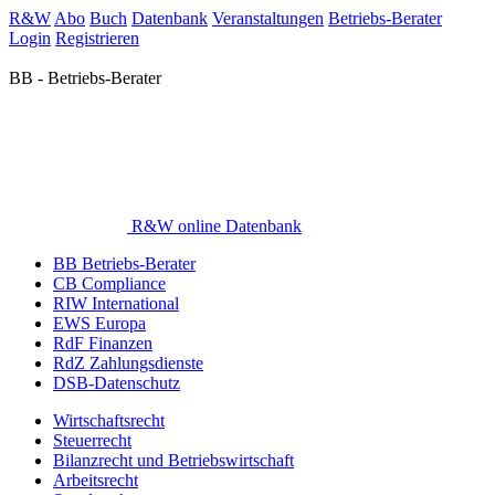
R&W
Abo
Buch
Datenbank
Veranstaltungen
Betriebs-Berater
Login
Registrieren
BB - Betriebs-Berater
R&W online Datenbank
BB Betriebs-Berater
CB Compliance
RIW International
EWS Europa
RdF Finanzen
RdZ Zahlungsdienste
DSB-Datenschutz
Wirtschaftsrecht
Steuerrecht
Bilanzrecht und Betriebswirtschaft
Arbeitsrecht