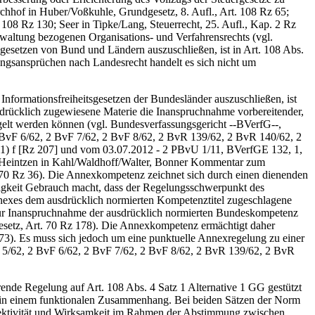
chhof in Huber/Voßkuhle, Grundgesetz, 8. Aufl., Art. 108 Rz 65;
8 Rz 130; Seer in Tipke/Lang, Steuerrecht, 25. Aufl., Kap. 2 Rz
altung bezogenen Organisations- und Verfahrensrechts (vgl.
gesetzen von Bund und Ländern auszuschließen, ist in Art. 108 Abs.
ngsansprüchen nach Landesrecht handelt es sich nicht um
formationsfreiheitsgesetzen der Bundesländer auszuschließen, ist
drücklich zugewiesene Materie die Inanspruchnahme vorbereitender,
gelt werden können (vgl. Bundesverfassungsgericht ‑‑BVerfG‑‑,
2 BvF 6/62, 2 BvF 7/62, 2 BvF 8/62, 2 BvR 139/62, 2 BvR 140/62, 2
(1) f [Rz 207] und vom 03.07.2012 - 2 PBvU 1/11, BVerfGE 132, 1,
1; Heintzen in Kahl/Waldhoff/Walter, Bonner Kommentar zum
 70 Rz 36). Die Annexkompetenz zeichnet sich durch einen dienenden
digkeit Gebrauch macht, dass der Regelungsschwerpunkt des
nnexes dem ausdrücklich normierten Kompetenztitel zugeschlagene
 zur Inanspruchnahme der ausdrücklich normierten Bundeskompetenz
setz, Art. 70 Rz 178). Die Annexkompetenz ermächtigt daher
3). Es muss sich jedoch um eine punktuelle Annexregelung zu einer
 5/62, 2 BvF 6/62, 2 BvF 7/62, 2 BvF 8/62, 2 BvR 139/62, 2 BvR
nde Regelung auf Art. 108 Abs. 4 Satz 1 Alternative 1 GG gestützt
em in einem funktionalen Zusammenhang. Bei beiden Sätzen der Norm
Effektivität und Wirksamkeit im Rahmen der Abstimmung zwischen