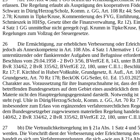
erlassen. Die Regelung erlaubt als Ausprägung des kooperativen Föd
Schwarz in Dürig/Herzog/Scholz, Komm. z. GG, Art. 108 Rz 44; Seer
2.78; Krumm in Tipke/Kruse, Kommentierung des FVG, Einführung, Rz
Schmieszek in HHSp, Gesetz über die Finanzverwaltung, Rz 12). Eine
4 Satz 1 GG unmittelbar nicht geregelt (vgl. Krumm in Tipke/Kruse,
Regelungen zum Vollzug der Steuergesetze.
26 Die Ermächtigung, zur erheblichen Verbesserung oder Erleichteru
jedoch als Annexkompetenz in Art. 108 Abs. 4 Satz 1 Alternative 1 
unterstützender oder flankierender Aufgaben und Befugnisse erforde
Beschluss vom 29.04.1958 - 2 BvO 3/56, BVerfGE 8, 143, unter B.II
BvR 334/62, 2 BvR 335/62, BVerfGE 22, 180, unter C.II.1.; Beschlü
Rz 17; F. Kirchhof in Huber/Voßkuhle, Grundgesetz, 8. Aufl., Art.
Grundgesetz, Art. 70 Rz 178; BeckOK GG/Seiler, 61. Ed. 15.03.2025,
Charakter aus. Voraussetzung für ihre Inanspruchnahme ist, dass d
betreffenden Bundesgesetzes auf dem Gebiet eines ausdrücklich dem 
Materie nicht den Hauptregelungsgegenstand darstellt. Notwendig i
steht (vgl. Uhle in Dürig/Herzog/Scholz, Komm. z. GG, Art. 70 Rz 
insbesondere zum Erlass von ergänzenden verfahrensrechtlichen Reg
dem Bundesgesetzgeber zugewiesenen materiellen Regelung handeln 
140/62, 2 BvR 334/62, 2 BvR 335/62, BVerfGE 22, 180, unter C.II.1
27 bb) Die Vertraulichkeitsregelung im § 21a Abs. 1 Satz 4 und 5 F
werden. Die Vorschrift dient der Verbesserung oder Erleichterung d
handelt es sich um Verfahrensregelungen, die sich ‑‑wie aus § 21a 