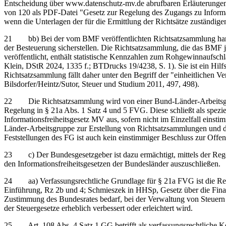
Entscheidung über www.datenschutz-mv.de abrufbaren Erläuterungen 
von 120 als PDF-Datei "Gesetz zur Regelung des Zugangs zu Informa
wenn die Unterlagen der für die Ermittlung der Richtsätze zuständig
21 bb) Bei der vom BMF veröffentlichten Richtsatzsammlung handel
der Besteuerung sicherstellen. Die Richtsatzsammlung, die das BMF
veröffentlicht, enthält statistische Kennzahlen zum Rohgewinnaufsc
Klein, DStR 2024, 1335 f.; BTDrucks 19/4238, S. 1). Sie ist ein Hi
Richtsatzsammlung fällt daher unter den Begriff der "einheitlichen 
Bilsdorfer/Heintz/Sutor, Steuer und Studium 2011, 497, 498).
22 Die Richtsatzsammlung wird von einer Bund-Länder-Arbeitsgruppe
Regelung in § 21a Abs. 1 Satz 4 und 5 FVG. Diese schließt als spez
Informationsfreiheitsgesetz MV aus, sofern nicht im Einzelfall einst
Länder-Arbeitsgruppe zur Erstellung von Richtsatzsammlungen und da
Feststellungen des FG ist auch kein einstimmiger Beschluss zur Offe
23 c) Der Bundesgesetzgeber ist dazu ermächtigt, mittels der Rege
den Informationsfreiheitsgesetzen der Bundesländer auszuschließen.
24 aa) Verfassungsrechtliche Grundlage für § 21a FVG ist die Reg
Einführung, Rz 2b und 4; Schmieszek in HHSp, Gesetz über die Fin
Zustimmung des Bundesrates bedarf, bei der Verwaltung von Steue
der Steuergesetze erheblich verbessert oder erleichtert wird.
25 Art. 108 Abs. 4 Satz 1 GG betrifft als verfassungsrechtliche K