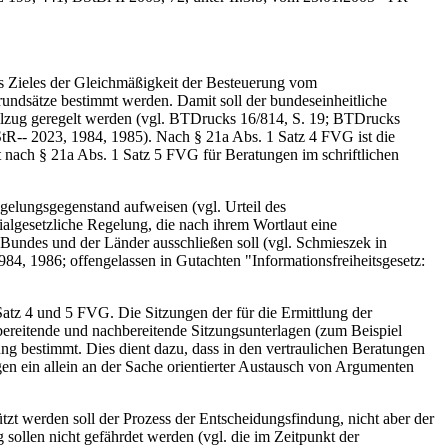
.
 Zieles der Gleichmäßigkeit der Besteuerung vom
ndsätze bestimmt werden. Damit soll der bundeseinheitliche
llzug geregelt werden (vgl. BTDrucks 16/814, S. 19; BTDrucks
StR‑‑ 2023, 1984, 1985). Nach § 21a Abs. 1 Satz 4 FVG ist die
t nach § 21a Abs. 1 Satz 5 FVG für Beratungen im schriftlichen
elungsgegenstand aufweisen (vgl. Urteil des
algesetzliche Regelung, die nach ihrem Wortlaut eine
 Bundes und der Länder ausschließen soll (vgl. Schmieszek in
1986; offengelassen in Gutachten "Informationsfreiheitsgesetz:
z 4 und 5 FVG. Die Sitzungen der für die Ermittlung der
rbereitende und nachbereitende Sitzungsunterlagen (zum Beispiel
ng bestimmt. Dies dient dazu, dass in den vertraulichen Beratungen
n ein allein an der Sache orientierter Austausch von Argumenten
t werden soll der Prozess der Entscheidungsfindung, nicht aber der
sollen nicht gefährdet werden (vgl. die im Zeitpunkt der