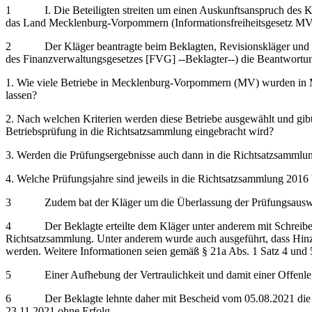
1 I. Die Beteiligten streiten um einen Auskunftsanspruch des Kläg
das Land Mecklenburg-Vorpommern (Informationsfreiheitsgesetz MV
2 Der Kläger beantragte beim Beklagten, Revisionskläger und Revi
des Finanzverwaltungsgesetzes [FVG] ‑‑Beklagter‑‑) die Beantwortung
1. Wie viele Betriebe in Mecklenburg-Vorpommern (MV) wurden in MV
lassen?
2. Nach welchen Kriterien werden diese Betriebe ausgewählt und gibt
Betriebsprüfung in die Richtsatzsammlung eingebracht wird?
3. Werden die Prüfungsergebnisse auch dann in die Richtsatzsammlun
4. Welche Prüfungsjahre sind jeweils in die Richtsatzsammlung 2016 
3 Zudem bat der Kläger um die Überlassung der Prüfungsauswert
4 Der Beklagte erteilte dem Kläger unter anderem mit Schreiben
Richtsatzsammlung. Unter anderem wurde auch ausgeführt, dass Hinz
werden. Weitere Informationen seien gemäß § 21a Abs. 1 Satz 4 und 
5 Einer Aufhebung der Vertraulichkeit und damit einer Offenlegun
6 Der Beklagte lehnte daher mit Bescheid vom 05.08.2021 die Erte
23.11.2021 ohne Erfolg.