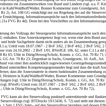
eralismus ein Zusammenwirken von Bund und Ländern (vgl. u.a. F. Kir
 in Kahl/Waldhoff/Walter, Bonner Kommentar zum Grundgesetz, Art. 10
 2). Art. 108 GG ermächtigt nur zur Regelung des auf die Steuerverw
 Ermächtigung, Informationsansprüche nach den Informationsfreiheits
 § 21a FVG Rz 4d). Denn bei den Vorschriften zu den Informationszuga
ng des Vollzugs der Steuergesetze Informationsansprüche nach den In
GG enthalten. Eine Annexkompetenz liegt vor, wenn eine dem Bund aus
rt und beide Sachgebiete damit nicht anders als im Zusammenhang gere
I.1.a; Urteil vom 18.07.1967 - 2 BvF 3/62, 2 BvF 4/62, 2 BvF 5/62, 
sse vom 24.10.2002 - 2 BvF 1/01, BVerfGE 106, 62, unter C.I.1.a dd 
 108 Rz 65; Uhle in Dürig/Herzog/Scholz, Komm. z. GG, Art. 70 Rz 7
 GG Art. 70 Rz 23; Degenhart in Sachs, Grundgesetz, 10. Aufl., Art.
er Bund von einer ihm ausdrücklich zugewiesenen Gesetzgebungszustän
Bund unterstellten Kompetenzgegenstandes liegt und dass die kraft A
st ferner, dass die Annexmaterie in einem funktionalen Zusammenhang
71; Heintzen in Kahl/Waldhoff/Walter, Bonner Kommentar zum Grundge
elungen (vgl. Uhle in Dürig/Herzog/Scholz, Komm. z. GG, Art. 70 Rz 7
(vgl. BVerfG-Urteil vom 18.07.1967 - 2 BvF 3/62, 2 BvF 4/62, 2 BvF
.; Uhle in Dürig/Herzog/Scholz, Komm. z. GG, Art. 70 Rz 72).
VG kann als den Steuervollzug punktuell unterstützende und flankiere
es Steuervollzugs (vgl. BTDrucks 19/13436, S. 72) und steht mit dies
Abs. 1 Satz 1 FVG folgt‑‑ auf den Steuervollzug beziehen und dessen 