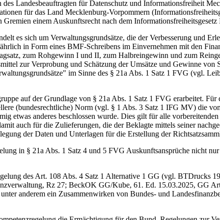
des Landesbeauftragten für Datenschutz und Informationsfreiheit Me
tionen für das Land Mecklenburg-Vorpommern (Informationsfreiheitsges
en Gremien einem Auskunftsrecht nach dem Informationsfreiheitsgesetz
t es sich um Verwaltungsgrundsätze, die der Verbesserung und Erleic
 jährlich in Form eines BMF-Schreibens im Einvernehmen mit den Fina
hlagsatz, zum Rohgewinn I und II, zum Halbreingewinn und zum Reinge
lfsmittel zur Verprobung und Schätzung der Umsätze und Gewinne von S
Verwaltungsgrundsätze" im Sinne des § 21a Abs. 1 Satz 1 FVG (vgl. Le
 auf der Grundlage von § 21a Abs. 1 Satz 1 FVG erarbeitet. Für die
iellere (bundesrechtliche) Norm (vgl. § 1 Abs. 3 Satz 1 IFG MV) die
immig etwas anderes beschlossen wurde. Dies gilt für alle vorbereiten
mit auch für die Zulieferungen, die der Beklagte mittels seiner nach
nlegung der Daten und Unterlagen für die Erstellung der Richtsatzsamm
lung in § 21a Abs. 1 Satz 4 und 5 FVG Auskunftsansprüche nicht nur 
elung des Art. 108 Abs. 4 Satz 1 Alternative 1 GG (vgl. BTDrucks 
anzverwaltung, Rz 27; BeckOK GG/Kube, 61. Ed. 15.03.2025, GG Art.
rn unter anderem ein Zusammenwirken von Bundes- und Landesfinanzb
ompetenzregelung die Ermächtigung für den Bund, Regelungen zur Verb