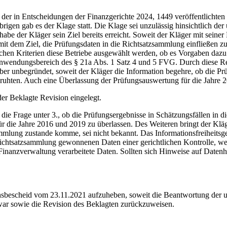
n Entscheidungen der Finanzgerichte 2024, 1449 veröffentlichten 
brigen gab es der Klage statt. Die Klage sei unzulässig hinsichtlich de
e der Kläger sein Ziel bereits erreicht. Soweit der Kläger mit seiner 
t dem Ziel, die Prüfungsdaten in die Richtsatzsammlung einfließen zu 
elchen Kriterien diese Betriebe ausgewählt werden, ob es Vorgaben daz
 Anwendungsbereich des § 21a Abs. 1 Satz 4 und 5 FVG. Durch diese 
aber unbegründet, soweit der Kläger die Information begehre, ob die P
ruhten. Auch eine Überlassung der Prüfungsauswertung für die Jahre 
 Beklagte Revision eingelegt.
e Frage unter 3., ob die Prüfungsergebnisse in Schätzungsfällen in 
 die Jahre 2016 und 2019 zu überlassen. Des Weiteren bringt der Kläge
sammlung zustande komme, sei nicht bekannt. Das Informationsfreiheit
Richtsatzsammlung gewonnenen Daten einer gerichtlichen Kontrolle, we
inanzverwaltung verarbeitete Daten. Sollten sich Hinweise auf Date
sbescheid vom 23.11.2021 aufzuheben, soweit die Beantwortung der u
ar sowie die Revision des Beklagten zurückzuweisen.