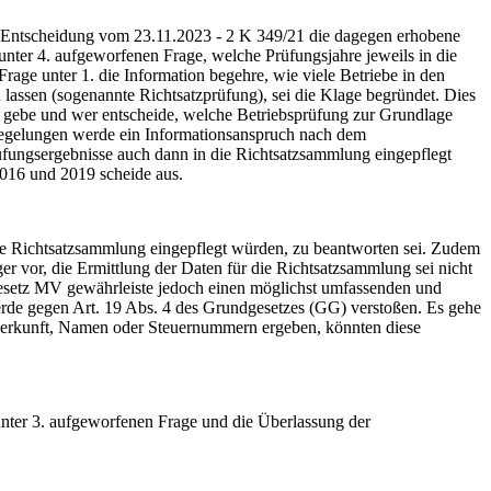
Entscheidung vom 23.11.2023 - 2 K 349/21 die dagegen erhobene
r unter 4. aufgeworfenen Frage, welche Prüfungsjahre jeweils in die
Frage unter 1. die Information begehre, wie viele Betriebe in den
lassen (sogenannte Richtsatzprüfung), sei die Klage begründet. Dies
u gebe und wer entscheide, welche Betriebsprüfung zur Grundlage
Regelungen werde ein Informationsanspruch nach dem
rüfungsergebnisse auch dann in die Richtsatzsammlung eingepflegt
2016 und 2019 scheide aus.
die Richtsatzsammlung eingepflegt würden, zu beantworten sei. Zudem
r vor, die Ermittlung der Daten für die Richtsatzsammlung sei nicht
sgesetz MV gewährleiste jedoch einen möglichst umfassenden und
rde gegen Art. 19 Abs. 4 des Grundgesetzes (GG) verstoßen. Es gehe
nherkunft, Namen oder Steuernummern ergeben, könnten diese
nter 3. aufgeworfenen Frage und die Überlassung der