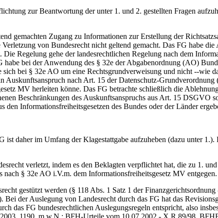
flichtung zur Beantwortung der unter 1. und 2. gestellten Fragen aufz
 gemachten Zugang zu Informationen zur Erstellung der Richtsatzsamml
ie Verletzung von Bundesrecht nicht geltend gemacht. Das FG habe die 
 Die Regelung gehe der landesrechtlichen Regelung nach dem Informat
FG habe bei der Anwendung des § 32e der Abgabenordnung (AO) Bundesr
e sich bei § 32e AO um eine Rechtsgrundverweisung und nicht ‑‑wie d
 kein Auskunftsanspruch nach Art. 15 der Datenschutz-Grundverordnung
setz MV herleiten könne. Das FG betrachte schließlich die Ablehnungsg
nen Beschränkungen des Auskunftsanspruchs aus Art. 15 DSGVO sowohl
us den Informationsfreiheitsgesetzen des Bundes oder der Länder ergeb
ist daher im Umfang der Klagestattgabe aufzuheben (dazu unter 1.). D
cht verletzt, indem es den Beklagten verpflichtet hat, die zu 1. und
 nach § 32e AO i.V.m. dem Informationsfreiheitsgesetz MV entgegen.
cht gestützt werden (§ 118 Abs. 1 Satz 1 der Finanzgerichtsordnung 
Bei der Auslegung von Landesrecht durch das FG hat das Revisionsger
ch das FG bundesrechtlichen Auslegungsregeln entspricht, also insbe
003, 1190, m.w.N.; BFH-Urteile vom 10.07.2002 - X R 89/98, BFHE 19