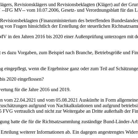
ers, Revisionsklägers und Revisionsbeklagten (Kläger) auf der Grun
 ‑‑IFG MV‑‑ vom 10.07.2006, Gesetz- und Verordnungsblatt für das
sionsbeklagten (Finanzministerium des betreffenden Bundeslandes al
 von Fragen hinsichtlich der Erstellung der steuerlichen Richtsatzsam
 in den Jahren 2016 bis 2020 einer Außenprüfung unterzogen mit dem
 es dazu Vorgaben, zum Beispiel nach Branche, Betriebsgröße und Fina
g eingepflegt, wenn die Ergebnisse ganz oder zum Teil auf Schätzung
bis 2020 eingeflossen?
ung für die Jahre 2016 und 2019.
 vom 22.04.2021 und vom 05.08.2021 Auskünfte in Form allgemeine
uschätzungen aufgrund von Nachkalkulationen und aufgrund betriebsin
5 FVG vertraulich und nicht zur Weitergabe an Dritte außerhalb der F
g hatte die für die Richtsatzsammlung zuständige Bund-Länder-Arbe
ilung weiterer Informationen ab. Ein dagegen angestrengtes Widers