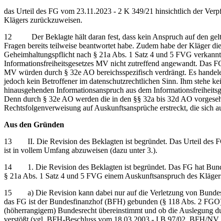
das Urteil des FG vom 23.11.2023 - 2 K 349/21 hinsichtlich der Verp
Klägers zurückzuweisen.
12 Der Beklagte hält daran fest, dass kein Anspruch auf den geltend
Fragen bereits teilweise beantwortet habe. Zudem habe der Kläger d
Geheimhaltungspflicht nach § 21a Abs. 1 Satz 4 und 5 FVG verkannt.
Informationsfreiheitsgesetzes MV nicht zutreffend angewandt. Das 
MV würden durch § 32e AO bereichsspezifisch verdrängt. Es handel
jedoch kein Betroffener im datenschutzrechtlichen Sinn. Ihm stehe
hinausgehenden Informationsanspruch aus dem Informationsfreiheitsge
Denn durch § 32e AO werden die in den §§ 32a bis 32d AO vorgesehe
Rechtsfolgenverweisung auf Auskunftsansprüche erstreckt, die sich a
Aus den Gründen
13 II. Die Revision des Beklagten ist begründet. Das Urteil des FG 
ist in vollem Umfang abzuweisen (dazu unter 3.).
14 1. Die Revision des Beklagten ist begründet. Das FG hat Bundesre
§ 21a Abs. 1 Satz 4 und 5 FVG einem Auskunftsanspruch des Klägers
15 a) Die Revision kann dabei nur auf die Verletzung von Bundesre
das FG ist der Bundesfinanzhof (BFH) gebunden (§ 118 Abs. 2 FGO). 
(höherrangigem) Bundesrecht übereinstimmt und ob die Auslegung dur
verstößt (vgl. BFH-Beschluss vom 18.03.2003 - I B 97/02, BFH/NV 2