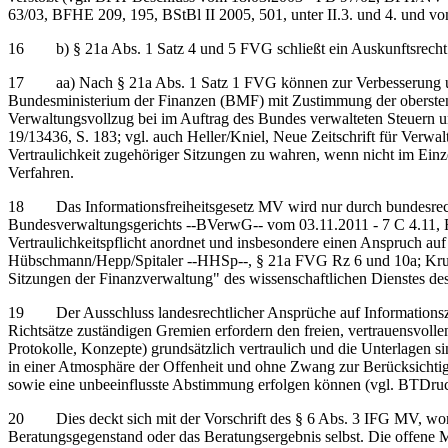
63/03, BFHE 209, 195, BStBl II 2005, 501, unter II.3. und 4. und v
16 b) § 21a Abs. 1 Satz 4 und 5 FVG schließt ein Auskunftsrecht 
17 aa) Nach § 21a Abs. 1 Satz 1 FVG können zur Verbesserung und 
Bundesministerium der Finanzen (BMF) mit Zustimmung der obersten 
Verwaltungsvollzug bei im Auftrag des Bundes verwalteten Steuern 
19/13436, S. 183; vgl. auch Heller/Kniel, Neue Zeitschrift für Verw
Vertraulichkeit zugehöriger Sitzungen zu wahren, wenn nicht im Einz
Verfahren.
18 Das Informationsfreiheitsgesetz MV wird nur durch bundesrechtl
Bundesverwaltungsgerichts ‑‑BVerwG‑‑ vom 03.11.2011 - 7 C 4.11, Rz
Vertraulichkeitspflicht anordnet und insbesondere einen Anspruch au
Hübschmann/Hepp/Spitaler ‑‑HHSp‑‑, § 21a FVG Rz 6 und 10a; Krumm
Sitzungen der Finanzverwaltung" des wissenschaftlichen Dienstes de
19 Der Ausschluss landesrechtlicher Ansprüche auf Informationszu
Richtsätze zuständigen Gremien erfordern den freien, vertrauensvolle
Protokolle, Konzepte) grundsätzlich vertraulich und die Unterlagen s
in einer Atmosphäre der Offenheit und ohne Zwang zur Berücksichtig
sowie eine unbeeinflusste Abstimmung erfolgen können (vgl. BTDruck
20 Dies deckt sich mit der Vorschrift des § 6 Abs. 3 IFG MV, wonac
Beratungsgegenstand oder das Beratungsergebnis selbst. Die offene M