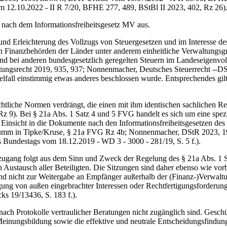
om 12.10.2022 - II R 7/20, BFHE 277, 489, BStBl II 2023, 402, Rz 26)
nach dem Informationsfreiheitsgesetz MV aus.
Erleichterung des Vollzugs von Steuergesetzen und im Interesse des
Finanzbehörden der Länder unter anderem einheitliche Verwaltungsgru
und bei anderen bundesgesetzlich geregelten Steuern im Landeseigenvo
altungsrecht 2019, 935, 937; Nonnenmacher, Deutsches Steuerrecht ‑‑D
elfall einstimmig etwas anderes beschlossen wurde. Entsprechendes gil
iche Normen verdrängt, die einen mit ihm identischen sachlichen Reg
 9). Bei § 21a Abs. 1 Satz 4 und 5 FVG handelt es sich um eine spezi
f Einsicht in die Dokumente nach den Informationsfreiheitsgesetzen des
 in Tipke/Kruse, § 21a FVG Rz 4b; Nonnenmacher, DStR 2023, 1984, 
s Bundestags vom 18.12.2019 - WD 3 - 3000 - 281/19, S. 5 f.).
gang folgt aus dem Sinn und Zweck der Regelung des § 21a Abs. 1 Sat
n Austausch aller Beteiligten. Die Sitzungen sind daher ebenso wie vo
ind nicht zur Weitergabe an Empfänger außerhalb der (Finanz-)Verwaltu
ung von außen eingebrachter Interessen oder Rechtfertigungsforderunge
s 19/13436, S. 183 f.).
h Protokolle vertraulicher Beratungen nicht zugänglich sind. Geschütz
einungsbildung sowie die effektive und neutrale Entscheidungsfindung 