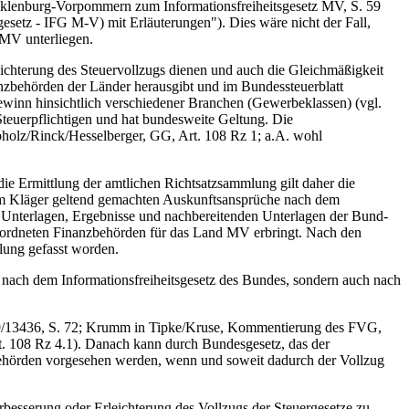
cklenburg-Vorpommern zum Informationsfreiheitsgesetz MV, S. 59
etz - IFG M-V) mit Erläuterungen"). Dies wäre nicht der Fall,
 MV unterliegen.
hterung des Steuervollzugs dienen und auch die Gleichmäßigkeit
nzbehörden der Länder herausgibt und im Bundessteuerblatt
winn hinsichtlich verschiedener Branchen (Gewerbeklassen) (vgl.
teuerpflichtigen und hat bundesweite Geltung. Die
ibholz/Rinck/Hesselberger, GG, Art. 108 Rz 1; a.A. wohl
 Ermittlung der amtlichen Richtsatzsammlung gilt daher die
 vom Kläger geltend gemachten Auskunftsansprüche nach dem
den Unterlagen, Ergebnisse und nachbereitenden Unterlagen der Bund-
geordneten Finanzbehörden für das Land MV erbringt. Nach den
lung gefasst worden.
nach dem Informationsfreiheitsgesetz des Bundes, sondern auch nach
19/13436, S. 72; Krumm in Tipke/Kruse, Kommentierung des FVG,
 108 Rz 4.1). Danach kann durch Bundesgesetz, das der
ehörden vorgesehen werden, wenn und soweit dadurch der Vollzug
esserung oder Erleichterung des Vollzugs der Steuergesetze zu