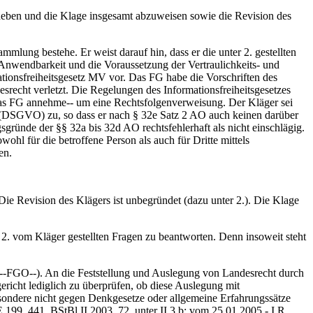
uheben und die Klage insgesamt abzuweisen sowie die Revision des
ung bestehe. Er weist darauf hin, dass er die unter 2. gestellten
Anwendbarkeit und die Voraussetzung der Vertraulichkeits- und
ionsfreiheitsgesetz MV vor. Das FG habe die Vorschriften des
echt verletzt. Die Regelungen des Informationsfreiheitsgesetzes
as FG annehme‑‑ um eine Rechtsfolgenverweisung. Der Kläger sei
 (DSGVO) zu, so dass er nach § 32e Satz 2 AO auch keinen darüber
ründe der §§ 32a bis 32d AO rechtsfehlerhaft als nicht einschlägig.
 für die betroffene Person als auch für Dritte mittels
en.
ie Revision des Klägers ist unbegründet (dazu unter 2.). Die Klage
 2. vom Kläger gestellten Fragen zu beantworten. Denn insoweit steht
‑‑FGO‑‑). An die Feststellung und Auslegung von Landesrecht durch
icht lediglich zu überprüfen, ob diese Auslegung mit
sondere nicht gegen Denkgesetze oder allgemeine Erfahrungssätze
9, 441, BStBl II 2003, 72, unter II.3.b; vom 25.01.2005 - I R