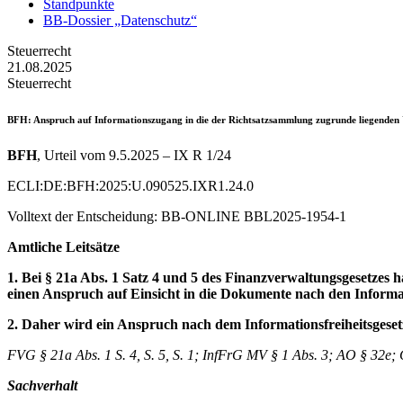
Standpunkte
BB-Dossier „Datenschutz“
Steuerrecht
21.08.2025
Steuerrecht
BFH
: Anspruch auf Informationszugang in die der Richtsatzsammlung zugrunde liegenden
BFH
, Urteil vom 9.5.2025 – IX R 1/24
ECLI:DE:BFH:2025:U.090525.IXR1.24.0
Volltext der Entscheidung: BB-ONLINE BBL2025-1954-1
Amtliche Leitsätze
1. Bei § 21a Abs. 1 Satz 4 und 5 des Finanzverwaltungsgesetzes h
einen Anspruch auf Einsicht in die Dokumente nach den Informat
2. Daher wird ein Anspruch nach dem Informationsfreiheitsgese
FVG § 21a Abs. 1 S. 4, S. 5, S. 1; InfFrG MV § 1 Abs. 3; AO § 32e; G
Sachverhalt