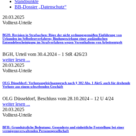
Standpunkte
BB-Dossier „Datenschutz“
20.03.2025
Volltext-Urteile
BGH
: Revision in Strafsachen: Rüge der nicht ordnungsgemäßen Einführung von
Urkunden im Selbstleseverfahren; Bindungswirkung einer ausländischen
Entsendebescheinigung im Strafverfahren wegen Vorenthaltens von Arbeitsentgelt
BGH, Urteil vom 30.4.2024 – 1 StR 426/23
weiter lesen ...
20.03.2025
Volltext-Urteile
OLG Düsseldorf
: Verlustausgleichsanspruch nach § 302 Abs. 1 AktG auch für drohende
Verluste aus einem schwebenden Geschäft
OLG Düsseldorf, Beschluss vom 28.10.2024 – 12 U 4/24
weiter lesen ...
20.03.2025
Volltext-Urteile
BFH
: Grundsätzliche Bedeutung: Gesonderte und einheitliche Feststellung bei einer
vermögensverwaltenden Personengesellschaft