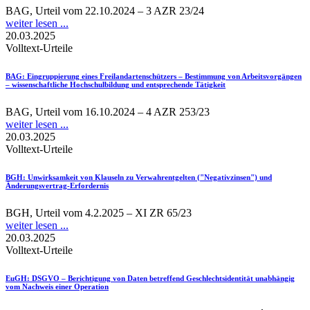
BAG, Urteil vom 22.10.2024 – 3 AZR 23/24
weiter lesen ...
20.03.2025
Volltext-Urteile
BAG
: Eingruppierung eines Freilandartenschützers – Bestimmung von Arbeitsvorgängen
– wissenschaftliche Hochschulbildung und entsprechende Tätigkeit
BAG, Urteil vom 16.10.2024 – 4 AZR 253/23
weiter lesen ...
20.03.2025
Volltext-Urteile
BGH
: Unwirksamkeit von Klauseln zu Verwahrentgelten ("Negativzinsen") und
Änderungsvertrag-Erfordernis
BGH, Urteil vom 4.2.2025 – XI ZR 65/23
weiter lesen ...
20.03.2025
Volltext-Urteile
EuGH
: DSGVO – Berichtigung von Daten betreffend Geschlechtsidentität unabhängig
vom Nachweis einer Operation