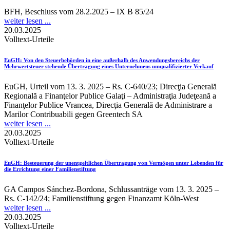
BFH, Beschluss vom 28.2.2025 – IX B 85/24
weiter lesen ...
20.03.2025
Volltext-Urteile
EuGH
: Von den Steuerbehörden in eine außerhalb des Anwendungsbereichs der
Mehrwertsteuer stehende Übertragung eines Unternehmens umqualifizierter Verkauf
EuGH, Urteil vom 13. 3. 2025 – Rs. C-640/23; Direcţia Generală
Regională a Finanţelor Publice Galaţi – Administraţia Judeţeană a
Finanţelor Publice Vrancea, Direcţia Generală de Administrare a
Marilor Contribuabili gegen Greentech SA
weiter lesen ...
20.03.2025
Volltext-Urteile
EuGH
: Besteuerung der unentgeltlichen Übertragung von Vermögen unter Lebenden für
die Errichtung einer Familienstiftung
GA Campos Sánchez-Bordona, Schlussanträge vom 13. 3. 2025 –
Rs. C-142/24; Familienstiftung gegen Finanzamt Köln-West
weiter lesen ...
20.03.2025
Volltext-Urteile