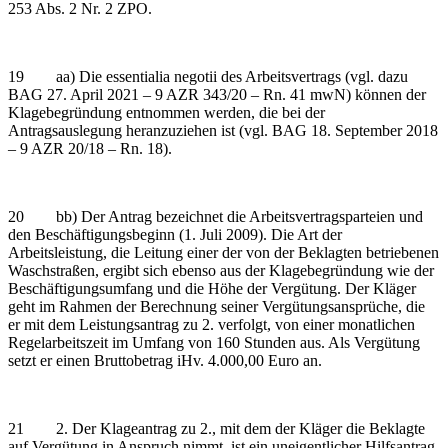
253 Abs. 2 Nr. 2 ZPO.
19 aa) Die essentialia negotii des Arbeitsvertrags (vgl. dazu
BAG 27. April 2021 – 9 AZR 343/20 – Rn. 41 mwN) können der
Klagebegründung entnommen werden, die bei der
Antragsauslegung heranzuziehen ist (vgl. BAG 18. September 2018
– 9 AZR 20/18 – Rn. 18).
20 bb) Der Antrag bezeichnet die Arbeitsvertragsparteien und
den Beschäftigungsbeginn (1. Juli 2009). Die Art der
Arbeitsleistung, die Leitung einer der von der Beklagten betriebenen
Waschstraßen, ergibt sich ebenso aus der Klagebegründung wie der
Beschäftigungsumfang und die Höhe der Vergütung. Der Kläger
geht im Rahmen der Berechnung seiner Vergütungsansprüche, die
er mit dem Leistungsantrag zu 2. verfolgt, von einer monatlichen
Regelarbeitszeit im Umfang von 160 Stunden aus. Als Vergütung
setzt er einen Bruttobetrag iHv. 4.000,00 Euro an.
21 2. Der Klageantrag zu 2., mit dem der Kläger die Beklagte
auf Vergütung in Anspruch nimmt, ist ein uneigentlicher Hilfsantrag,