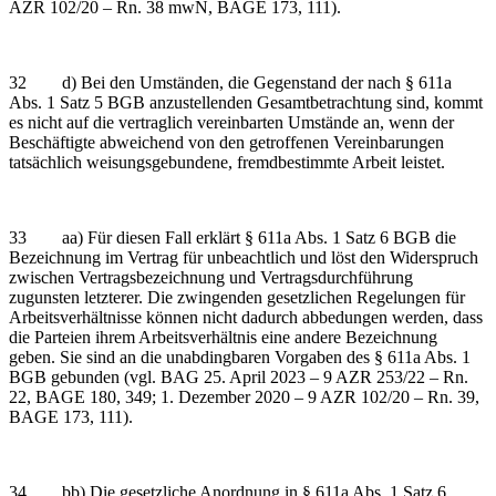
AZR 102/20 – Rn. 38 mwN, BAGE 173, 111).
32 d) Bei den Umständen, die Gegenstand der nach § 611a
Abs. 1 Satz 5 BGB anzustellenden Gesamtbetrachtung sind, kommt
es nicht auf die vertraglich vereinbarten Umstände an, wenn der
Beschäftigte abweichend von den getroffenen Vereinbarungen
tatsächlich weisungsgebundene, fremdbestimmte Arbeit leistet.
33 aa) Für diesen Fall erklärt § 611a Abs. 1 Satz 6 BGB die
Bezeichnung im Vertrag für unbeachtlich und löst den Widerspruch
zwischen Vertragsbezeichnung und Vertragsdurchführung
zugunsten letzterer. Die zwingenden gesetzlichen Regelungen für
Arbeitsverhältnisse können nicht dadurch abbedungen werden, dass
die Parteien ihrem Arbeitsverhältnis eine andere Bezeichnung
geben. Sie sind an die unabdingbaren Vorgaben des § 611a Abs. 1
BGB gebunden (vgl. BAG 25. April 2023 – 9 AZR 253/22 – Rn.
22, BAGE 180, 349; 1. Dezember 2020 – 9 AZR 102/20 – Rn. 39,
BAGE 173, 111).
34 bb) Die gesetzliche Anordnung in § 611a Abs. 1 Satz 6