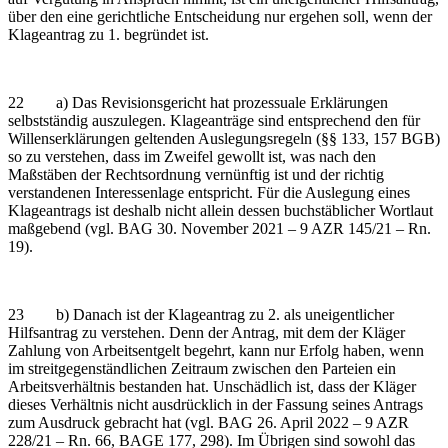
über den eine gerichtliche Entscheidung nur ergehen soll, wenn der
Klageantrag zu 1. begründet ist.
22 a) Das Revisionsgericht hat prozessuale Erklärungen
selbstständig auszulegen. Klageanträge sind entsprechend den für
Willenserklärungen geltenden Auslegungsregeln (§§ 133, 157 BGB)
so zu verstehen, dass im Zweifel gewollt ist, was nach den
Maßstäben der Rechtsordnung vernünftig ist und der richtig
verstandenen Interessenlage entspricht. Für die Auslegung eines
Klageantrags ist deshalb nicht allein dessen buchstäblicher Wortlaut
maßgebend (vgl. BAG 30. November 2021 – 9 AZR 145/21 – Rn.
19).
23 b) Danach ist der Klageantrag zu 2. als uneigentlicher
Hilfsantrag zu verstehen. Denn der Antrag, mit dem der Kläger
Zahlung von Arbeitsentgelt begehrt, kann nur Erfolg haben, wenn
im streitgegenständlichen Zeitraum zwischen den Parteien ein
Arbeitsverhältnis bestanden hat. Unschädlich ist, dass der Kläger
dieses Verhältnis nicht ausdrücklich in der Fassung seines Antrags
zum Ausdruck gebracht hat (vgl. BAG 26. April 2022 – 9 AZR
228/21 – Rn. 66, BAGE 177, 298). Im Übrigen sind sowohl das