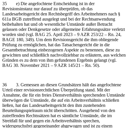
35 e) Die angefochtene Entscheidung ist in der
Revisionsinstanz nur darauf zu überprüfen, ob das
Landesarbeitsgericht den Rechtsbegriff des Arbeitnehmers nach §
611a BGB zutreffend ausgelegt und bei der Rechtsanwendung
beibehalten hat und ob wesentliche Umstände außer Betracht
gelassen oder Denkgesetze oder allgemeine Erfahrungssätze verletzt
worden sind (vgl. BAG 25. April 2023 – 9 AZR 253/22 – Rn. 24,
BAGE 180, 349). Um dem Revisionsgericht die ihm obliegende
Prüfung zu ermöglichen, hat das Tatsachengericht die in die
Gesamtbetrachtung einbezogenen Aspekte zu benennen, diese zu
gewichten und schließlich nachvollziehbar zu erläutern, aus welchen
Gründen es zu dem von ihm gefundenen Ergebnis gelangt (vgl.
BAG 30. November 2021 – 9 AZR 145/21 – Rn. 50).
36 3. Gemessen an diesen Grundsätzen hält das angefochtene
Urteil einer revisionsrechtlichen Überprüfung stand. Mit der
Annahme, die für ein freies Dienstverhältnis sprechenden Umstände
überwögen die Umstände, die auf ein Arbeitsverhältnis schließen
ließen, hat das Landesarbeitsgericht den ihm zustehenden
Beurteilungsspielraum nicht überschritten. Ausgehend von den
zutreffenden Rechtssätzen hat es sämtliche Umstände, die im
Streitfall für und gegen ein Arbeitsverhältnis sprechen,
widerspruchsfrei gegeneinander abgewogen und ist zu einem