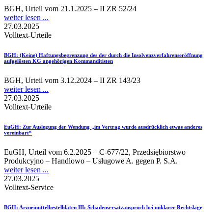
BGH, Urteil vom 21.1.2025 – II ZR 52/24
weiter lesen ...
27.03.2025
Volltext-Urteile
BGH
: (Keine) Haftungsbegrenzung des der durch die Insolvenzverfahrenseröffnung
aufgelösten KG angehörigen Kommanditisten
BGH, Urteil vom 3.12.2024 – II ZR 143/23
weiter lesen ...
27.03.2025
Volltext-Urteile
EuGH
: Zur Auslegung der Wendung „im Vertrag wurde ausdrücklich etwas anderes
vereinbart“
EuGH, Urteil vom 6.2.2025 – C-677/22, Przedsiębiorstwo
Produkcyjno – Handlowo – Usługowe A. gegen P. S.A.
weiter lesen ...
27.03.2025
Volltext-Service
BGH
: Arzneimittelbestelldaten III: Schadensersatzanspruch bei unklarer Rechtslage