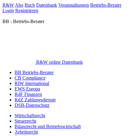
R&W
Abo
Buch
Datenbank
Veranstaltungen
Betriebs-Berater
Login
Registrieren
BB - Betriebs-Berater
R&W online Datenbank
BB Betriebs-Berater
CB Compliance
RIW International
EWS Europa
RdF Finanzen
RdZ Zahlungsdienste
DSB-Datenschutz
Wirtschaftsrecht
Steuerrecht
Bilanzrecht und Betriebswirtschaft
Arbeitsrecht