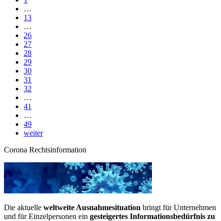
…
13
…
26
27
28
29
30
31
32
…
41
…
49
weiter
Corona Rechtsinformation
Die aktuelle
weltweite Ausnahmesituation
bringt für Unternehmen
und für Einzelpersonen ein
gesteigertes Informationsbedürfnis zu