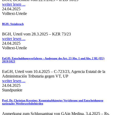
weiter lesen ...
24.04.2025
Volltext-Urteile
BGH
: Steinbruch
BGH, Urteil vom 28.3.2025 – KZR 73/23
weiter lesen ...
24.04.2025
Volltext-Urteile
EuGH
: Entschuldungsverfahren – Auslegung des Art. 23 Abs. 1 und Abs. 2 RL (EU)
2019/1023
EuGH, Urteil vom 10.4.2025 – C-723/23, Agencia Estatal de la
Administración Tributaria gegen VT, UP
weiter lesen ...
24.04.2025
Standpunkte
Prof. Dr. Christian Kersting
: Kenntnisabhängige Verjährung und Entscheidungen
nationaler Wettbewerbsbehörden
Anmerkung zum Schlussantrag von GAin Medina, 3.4.2025 – Rs.