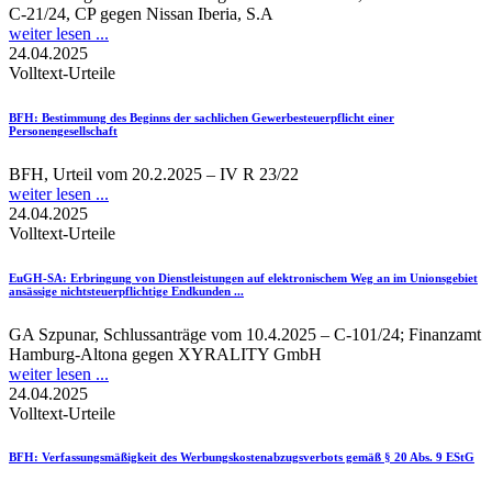
C-21/24, CP gegen Nissan Iberia, S.A
weiter lesen ...
24.04.2025
Volltext-Urteile
BFH
: Bestimmung des Beginns der sachlichen Gewerbesteuerpflicht einer
Personengesellschaft
BFH, Urteil vom 20.2.2025 – IV R 23/22
weiter lesen ...
24.04.2025
Volltext-Urteile
EuGH-SA
: Erbringung von Dienstleistungen auf elektronischem Weg an im Unionsgebiet
ansässige nichtsteuerpflichtige Endkunden ...
GA Szpunar, Schlussanträge vom 10.4.2025 – C-101/24; Finanzamt
Hamburg-Altona gegen XYRALITY GmbH
weiter lesen ...
24.04.2025
Volltext-Urteile
BFH
: Verfassungsmäßigkeit des Werbungskostenabzugsverbots gemäß § 20 Abs. 9 EStG