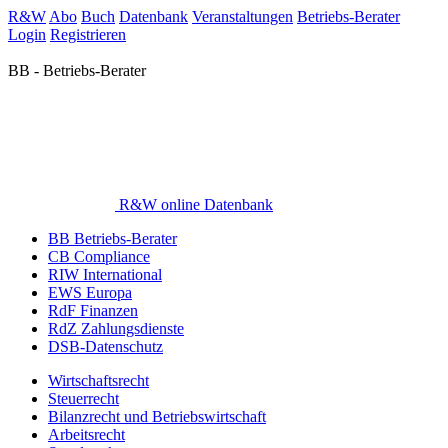
R&W
Abo
Buch
Datenbank
Veranstaltungen
Betriebs-Berater
Login
Registrieren
BB - Betriebs-Berater
R&W online Datenbank
BB Betriebs-Berater
CB Compliance
RIW International
EWS Europa
RdF Finanzen
RdZ Zahlungsdienste
DSB-Datenschutz
Wirtschaftsrecht
Steuerrecht
Bilanzrecht und Betriebswirtschaft
Arbeitsrecht