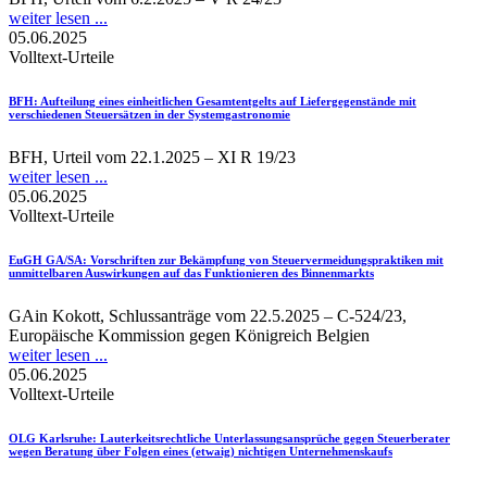
weiter lesen ...
05.06.2025
Volltext-Urteile
BFH
: Aufteilung eines einheitlichen Gesamtentgelts auf Liefergegenstände mit
verschiedenen Steuersätzen in der Systemgastronomie
BFH, Urteil vom 22.1.2025 – XI R 19/23
weiter lesen ...
05.06.2025
Volltext-Urteile
EuGH GA/SA
: Vorschriften zur Bekämpfung von Steuervermeidungspraktiken mit
unmittelbaren Auswirkungen auf das Funktionieren des Binnenmarkts
GAin Kokott, Schlussanträge vom 22.5.2025 – C-524/23,
Europäische Kommission gegen Königreich Belgien
weiter lesen ...
05.06.2025
Volltext-Urteile
OLG Karlsruhe
: Lauterkeitsrechtliche Unterlassungsansprüche gegen Steuerberater
wegen Beratung über Folgen eines (etwaig) nichtigen Unternehmenskaufs