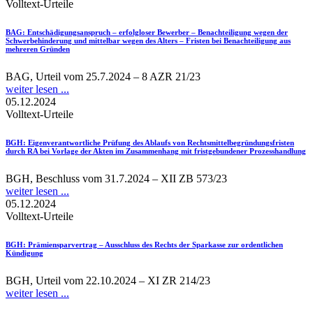
Volltext-Urteile
BAG
: Entschädigungsanspruch – erfolgloser Bewerber – Benachteiligung wegen der
Schwerbehinderung und mittelbar wegen des Alters – Fristen bei Benachteiligung aus
mehreren Gründen
BAG, Urteil vom 25.7.2024 – 8 AZR 21/23
weiter lesen ...
05.12.2024
Volltext-Urteile
BGH
: Eigenverantwortliche Prüfung des Ablaufs von Rechtsmittelbegründungsfristen
durch RA bei Vorlage der Akten im Zusammenhang mit fristgebundener Prozesshandlung
BGH, Beschluss vom 31.7.2024 – XII ZB 573/23
weiter lesen ...
05.12.2024
Volltext-Urteile
BGH
: Prämiensparvertrag – Ausschluss des Rechts der Sparkasse zur ordentlichen
Kündigung
BGH, Urteil vom 22.10.2024 – XI ZR 214/23
weiter lesen ...