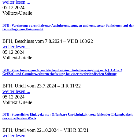
weiter lesen ...
05.12.2024
Volltext-Urteile
BFH
: Verzinsung vorenthaltener Ausfuhrerstattungen und erstatteter Sanktionen auf der
Grundlage von Unionsrecht
BFH, Beschluss vom 7.8.2024 – VII B 168/22
weiter lesen ...
05.12.2024
Volltext-Urteile
BFH
: Zurechnung von Grundstücken bei einer Anteilsvereinigung nach § 1 Abs. 3
GrEStG und Grunderwerbsteuerbefreiung bei einer niederländischen Stiftung
BFH, Urteil vom 23.7.2024 – II R 11/22
weiter lesen ...
05.12.2024
Volltext-Urteile
BFH
: Steuerliches Einlagekonto: Offenbare Unrichtigkeit trotz fehlender Erkennbarkeit
des zutreffenden Werts
BFH, Urteil vom 22.10.2024 – VIII R 33/21
weiter lesen ...