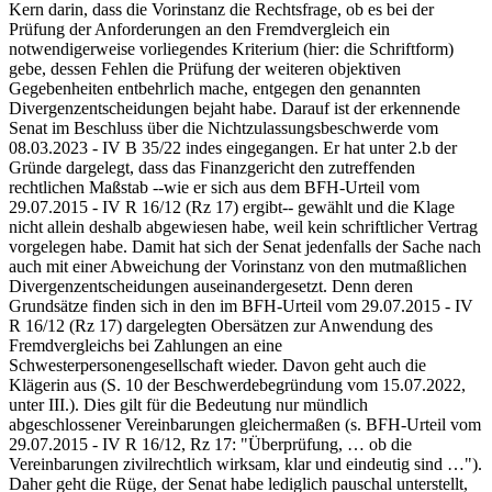
Kern darin, dass die Vorinstanz die Rechtsfrage, ob es bei der
Prüfung der Anforderungen an den Fremdvergleich ein
notwendigerweise vorliegendes Kriterium (hier: die Schriftform)
gebe, dessen Fehlen die Prüfung der weiteren objektiven
Gegebenheiten entbehrlich mache, entgegen den genannten
Divergenzentscheidungen bejaht habe. Darauf ist der erkennende
Senat im Beschluss über die Nichtzulassungsbeschwerde vom
08.03.2023 - IV B 35/22 indes eingegangen. Er hat unter 2.b der
Gründe dargelegt, dass das Finanzgericht den zutreffenden
rechtlichen Maßstab ‑‑wie er sich aus dem BFH-Urteil vom
29.07.2015 - IV R 16/12 (Rz 17) ergibt‑‑ gewählt und die Klage
nicht allein deshalb abgewiesen habe, weil kein schriftlicher Vertrag
vorgelegen habe. Damit hat sich der Senat jedenfalls der Sache nach
auch mit einer Abweichung der Vorinstanz von den mutmaßlichen
Divergenzentscheidungen auseinandergesetzt. Denn deren
Grundsätze finden sich in den im BFH-Urteil vom 29.07.2015 - IV
R 16/12 (Rz 17) dargelegten Obersätzen zur Anwendung des
Fremdvergleichs bei Zahlungen an eine
Schwesterpersonengesellschaft wieder. Davon geht auch die
Klägerin aus (S. 10 der Beschwerdebegründung vom 15.07.2022,
unter III.). Dies gilt für die Bedeutung nur mündlich
abgeschlossener Vereinbarungen gleichermaßen (s. BFH-Urteil vom
29.07.2015 - IV R 16/12, Rz 17: "Überprüfung, … ob die
Vereinbarungen zivilrechtlich wirksam, klar und eindeutig sind …").
Daher geht die Rüge, der Senat habe lediglich pauschal unterstellt,