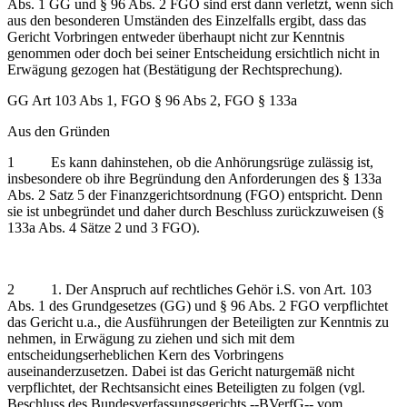
Abs. 1 GG und § 96 Abs. 2 FGO sind erst dann verletzt, wenn sich
aus den besonderen Umständen des Einzelfalls ergibt, dass das
Gericht Vorbringen entweder überhaupt nicht zur Kenntnis
genommen oder doch bei seiner Entscheidung ersichtlich nicht in
Erwägung gezogen hat (Bestätigung der Rechtsprechung).
GG Art 103 Abs 1, FGO § 96 Abs 2, FGO § 133a
Aus den Gründen
1 Es kann dahinstehen, ob die Anhörungsrüge zulässig ist,
insbesondere ob ihre Begründung den Anforderungen des § 133a
Abs. 2 Satz 5 der Finanzgerichtsordnung (FGO) entspricht. Denn
sie ist unbegründet und daher durch Beschluss zurückzuweisen (§
133a Abs. 4 Sätze 2 und 3 FGO).
2 1. Der Anspruch auf rechtliches Gehör i.S. von Art. 103
Abs. 1 des Grundgesetzes (GG) und § 96 Abs. 2 FGO verpflichtet
das Gericht u.a., die Ausführungen der Beteiligten zur Kenntnis zu
nehmen, in Erwägung zu ziehen und sich mit dem
entscheidungserheblichen Kern des Vorbringens
auseinanderzusetzen. Dabei ist das Gericht naturgemäß nicht
verpflichtet, der Rechtsansicht eines Beteiligten zu folgen (vgl.
Beschluss des Bundesverfassungsgerichts ‑‑BVerfG‑‑ vom