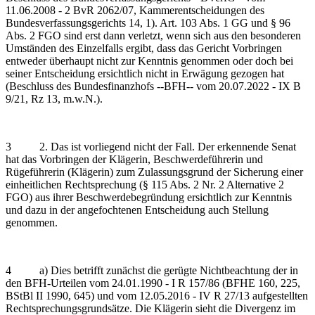
11.06.2008 - 2 BvR 2062/07, Kammerentscheidungen des
Bundesverfassungsgerichts 14, 1). Art. 103 Abs. 1 GG und § 96
Abs. 2 FGO sind erst dann verletzt, wenn sich aus den besonderen
Umständen des Einzelfalls ergibt, dass das Gericht Vorbringen
entweder überhaupt nicht zur Kenntnis genommen oder doch bei
seiner Entscheidung ersichtlich nicht in Erwägung gezogen hat
(Beschluss des Bundesfinanzhofs ‑‑BFH‑‑ vom 20.07.2022 - IX B
9/21, Rz 13, m.w.N.).
3 2. Das ist vorliegend nicht der Fall. Der erkennende Senat
hat das Vorbringen der Klägerin, Beschwerdeführerin und
Rügeführerin (Klägerin) zum Zulassungsgrund der Sicherung einer
einheitlichen Rechtsprechung (§ 115 Abs. 2 Nr. 2 Alternative 2
FGO) aus ihrer Beschwerdebegründung ersichtlich zur Kenntnis
und dazu in der angefochtenen Entscheidung auch Stellung
genommen.
4 a) Dies betrifft zunächst die gerügte Nichtbeachtung der in
den BFH-Urteilen vom 24.01.1990 - I R 157/86 (BFHE 160, 225,
BStBl II 1990, 645) und vom 12.05.2016 - IV R 27/13 aufgestellten
Rechtsprechungsgrundsätze. Die Klägerin sieht die Divergenz im