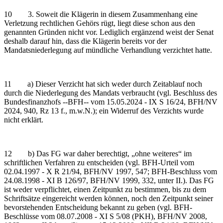
10 3. Soweit die Klägerin in diesem Zusammenhang eine
Verletzung rechtlichen Gehörs rügt, liegt diese schon aus den
genannten Gründen nicht vor. Lediglich ergänzend weist der Senat
deshalb darauf hin, dass die Klägerin bereits vor der
Mandatsniederlegung auf mündliche Verhandlung verzichtet hatte.
11 a) Dieser Verzicht hat sich weder durch Zeitablauf noch
durch die Niederlegung des Mandats verbraucht (vgl. Beschluss des
Bundesfinanzhofs ‑‑BFH‑‑ vom 15.05.2024 - IX S 16/24, BFH/NV
2024, 940, Rz 13 f., m.w.N.); ein Widerruf des Verzichts wurde
nicht erklärt.
12 b) Das FG war daher berechtigt, „ohne weiteres“ im
schriftlichen Verfahren zu entscheiden (vgl. BFH-Urteil vom
02.04.1997 - X R 21/94, BFH/NV 1997, 547; BFH-Beschluss vom
24.08.1998 - XI B 126/97, BFH/NV 1999, 332, unter II.). Das FG
ist weder verpflichtet, einen Zeitpunkt zu bestimmen, bis zu dem
Schriftsätze eingereicht werden können, noch den Zeitpunkt seiner
bevorstehenden Entscheidung bekannt zu geben (vgl. BFH-
Beschlüsse vom 08.07.2008 - XI S 5/08 (PKH), BFH/NV 2008,