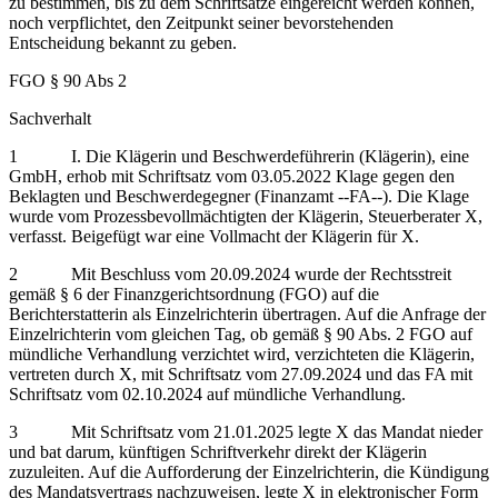
zu bestimmen, bis zu dem Schriftsätze eingereicht werden können,
noch verpflichtet, den Zeitpunkt seiner bevorstehenden
Entscheidung bekannt zu geben.
FGO § 90 Abs 2
Sachverhalt
1 I. Die Klägerin und Beschwerdeführerin (Klägerin), eine
GmbH, erhob mit Schriftsatz vom 03.05.2022 Klage gegen den
Beklagten und Beschwerdegegner (Finanzamt ‑‑FA‑‑). Die Klage
wurde vom Prozessbevollmächtigten der Klägerin, Steuerberater X,
verfasst. Beigefügt war eine Vollmacht der Klägerin für X.
2 Mit Beschluss vom 20.09.2024 wurde der Rechtsstreit
gemäß § 6 der Finanzgerichtsordnung (FGO) auf die
Berichterstatterin als Einzelrichterin übertragen. Auf die Anfrage der
Einzelrichterin vom gleichen Tag, ob gemäß § 90 Abs. 2 FGO auf
mündliche Verhandlung verzichtet wird, verzichteten die Klägerin,
vertreten durch X, mit Schriftsatz vom 27.09.2024 und das FA mit
Schriftsatz vom 02.10.2024 auf mündliche Verhandlung.
3 Mit Schriftsatz vom 21.01.2025 legte X das Mandat nieder
und bat darum, künftigen Schriftverkehr direkt der Klägerin
zuzuleiten. Auf die Aufforderung der Einzelrichterin, die Kündigung
des Mandatsvertrags nachzuweisen, legte X in elektronischer Form