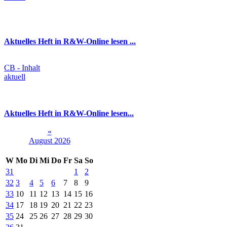
Aktuelles Heft in R&W-Online lesen ...
CB - Inhalt
aktuell
Aktuelles Heft in R&W-Online lesen...
«
August 2026
W
Mo
Di
Mi
Do
Fr
Sa
So
31
1
2
32
3
4
5
6
7
8
9
33
10
11
12
13
14
15
16
34
17
18
19
20
21
22
23
35
24
25
26
27
28
29
30