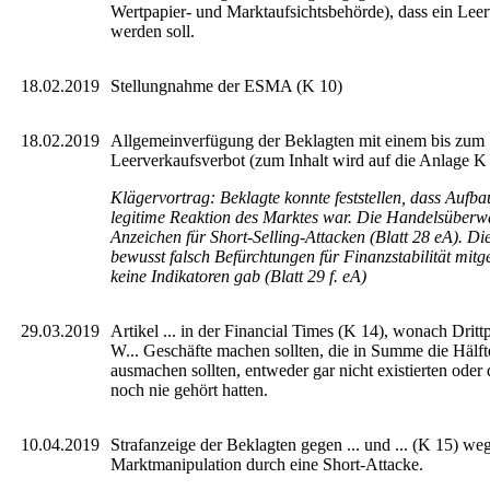
Wertpapier- und Marktaufsichtsbehörde), dass ein Leer
werden soll.
18.02.2019
Stellungnahme der ESMA (K 10)
18.02.2019
Allgemeinverfügung der Beklagten mit einem bis zum 1
Leerverkaufsverbot (zum Inhalt wird auf die Anlage
Klägervortrag: Beklagte konnte feststellen, dass Aufb
legitime Reaktion des Marktes war. Die Handelsüberwa
Anzeichen für Short-Selling-Attacken (Blatt 28 eA). 
bewusst falsch Befürchtungen für Finanzstabilität mitge
keine Indikatoren gab (Blatt 29 f. eA)
29.03.2019
Artikel ... in der Financial Times (K 14), wonach Drit
W... Geschäfte machen sollten, die in Summe die Hälf
ausmachen sollten, entweder gar nicht existierten oder
noch nie gehört hatten.
10.04.2019
Strafanzeige der Beklagten gegen ... und ... (K 15) we
Marktmanipulation durch eine Short-Attacke.