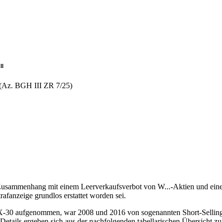
ll
 (Az. BGH III ZR 7/25)
sammenhang mit einem Leerverkaufsverbot von W...-Aktien und einer S
afanzeige grundlos erstattet worden sei.
0 aufgenommen, war 2008 und 2016 von sogenannten Short-Selling-At
etails ergeben sich aus der nachfolgenden tabellarischen Übersicht zu 