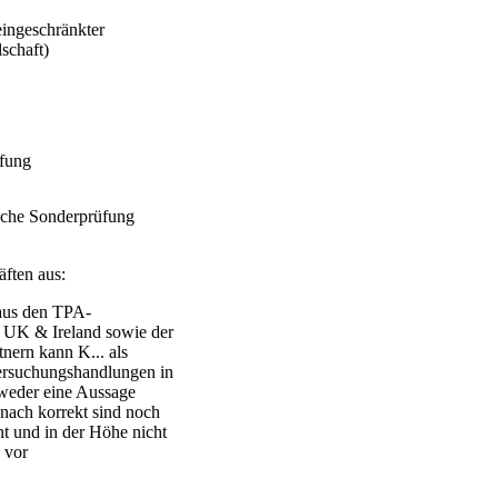
eingeschränkter
schaft)
üfung
ische Sonderprüfung
äften aus:
 aus den TPA-
. UK & Ireland sowie der
nern kann K... als
tersuchungshandlungen in
weder eine Aussage
 nach korrekt sind noch
nt und in der Höhe nicht
 vor