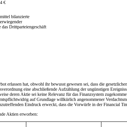
54 €
ittel bilanzierte
berwiegender
 das Drittparteiengeschäft
bot erlassen hat, obwohl ihr bewusst gewesen sei, dass die gesetzliche
sverordnung eine abschließende Aufzählung der ungünstigen Ereignisse/
weise deren Aktie sei keine Relevanz für das Finanzsystem zugekomme
mtspflichtwidrig auf Grundlage willkürlich angenommener Verdachtsmo
unzutreffenden Eindruck erweckt, dass die Vorwürfe in der Financial Tim
nde Aktien erworben: