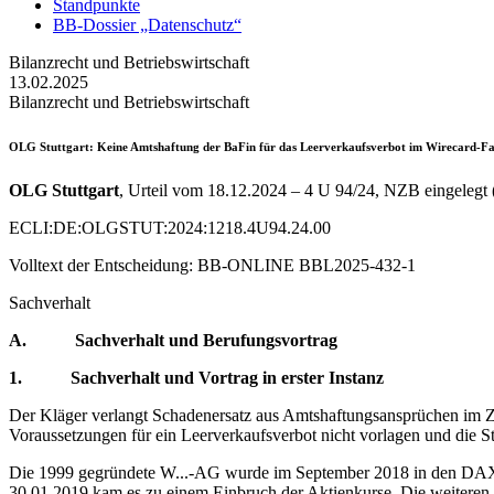
Standpunkte
BB-Dossier „Datenschutz“
Bilanzrecht und Betriebswirtschaft
13.02.2025
Bilanzrecht und Betriebswirtschaft
OLG Stuttgart
: Keine Amtshaftung der BaFin für das Leerverkaufsverbot im Wirecard-Fa
OLG Stuttgart
, Urteil vom 18.12.2024 – 4 U 94/24, NZB eingelegt
ECLI:DE:OLGSTUT:2024:1218.4U94.24.00
Volltext der Entscheidung: BB-ONLINE BBL2025-432-1
Sachverhalt
A. Sachverhalt und Berufungsvortrag
1. Sachverhalt und Vortrag in erster Instanz
Der Kläger verlangt Schadenersatz aus Amtshaftungsansprüchen im Zu
Voraussetzungen für ein Leerverkaufsverbot nicht vorlagen und die Str
Die 1999 gegründete W...-AG wurde im September 2018 in den DAX-3
30.01.2019 kam es zu einem Einbruch der Aktienkurse. Die weiteren D