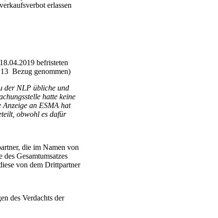
verkaufsverbot erlassen
8.04.2019 befristeten
 K 13 Bezug genommen)
au der NLP übliche und
chungsstelle hatte keine
Die Anzeige an ESMA hat
teilt, obwohl es dafür
tpartner, die im Namen von
te des Gesamtumsatzes
 diese von dem Drittpartner
gen des Verdachts der