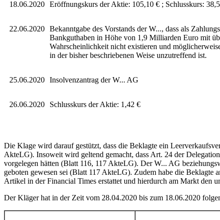
18.06.2020
Eröffnungskurs der Aktie: 105,10 € ; Schlusskurs: 38,
22.06.2020
Bekanntgabe des Vorstands der W..., dass als Zahlungsm
Bankguthaben in Höhe von 1,9 Milliarden Euro mit ü
Wahrscheinlichkeit nicht existieren und möglicherweise
in der bisher beschriebenen Weise unzutreffend ist.
25.06.2020
Insolvenzantrag der W... AG
26.06.2020
Schlusskurs der Aktie: 1,42 €
Die Klage wird darauf gestützt, dass die Beklagte ein Leerverkaufsver
AkteLG). Insoweit wird geltend gemacht, dass Art. 24 der Delegation
vorgelegen hätten (Blatt 116, 117 AkteLG). Der W... AG beziehungs
geboten gewesen sei (Blatt 117 AkteLG). Zudem habe die Beklagte a
Artikel in der Financial Times erstattet und hierdurch am Markt den 
Der Kläger hat in der Zeit vom 28.04.2020 bis zum 18.06.2020 folge