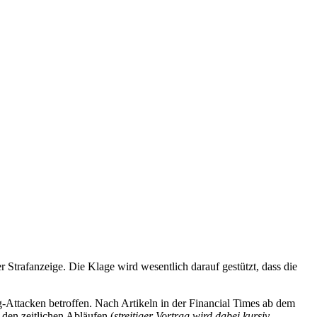
trafanzeige. Die Klage wird wesentlich darauf gestützt, dass die
tacken betroffen. Nach Artikeln in der Financial Times ab dem
den zeitlichen Abläufen (
streitiger Vortrag wird dabei kursiv