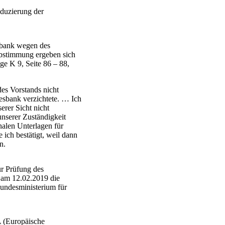
eduzierung der
sbank wegen des
Abstimmung ergeben sich
ge K 9, Seite 86 – 88,
des Vorstands nicht
esbank verzichtete. … Ich
erer Sicht nicht
unserer Zuständigkeit
nalen Unterlagen für
ich bestätigt, weil dann
n.
ur Prüfung des
 am 12.02.2019 die
undesministerium für
A (Europäische