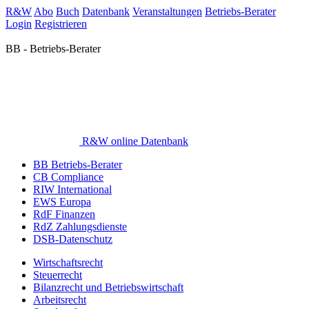
R&W
Abo
Buch
Datenbank
Veranstaltungen
Betriebs-Berater
Login
Registrieren
BB - Betriebs-Berater
R&W online Datenbank
BB Betriebs-Berater
CB Compliance
RIW International
EWS Europa
RdF Finanzen
RdZ Zahlungsdienste
DSB-Datenschutz
Wirtschaftsrecht
Steuerrecht
Bilanzrecht und Betriebswirtschaft
Arbeitsrecht