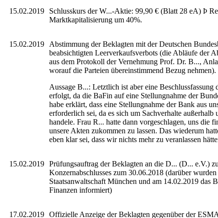
15.02.2019
Schlusskurs der W...-Aktie: 99,90 € (Blatt 28 eA) Þ R
Marktkapitalisierung um 40%.
15.02.2019
Abstimmung der Beklagten mit der Deutschen Bunde
beabsichtigten Leerverkaufsverbots (die Abläufe der 
aus dem Protokoll der Vernehmung Prof. Dr. B..., Anla
worauf die Parteien übereinstimmend Bezug nehmen).
Aussage B...: Letztlich ist aber eine Beschlussfassung 
erfolgt, da die BaFin auf eine Stellungnahme der Bund
habe erklärt, dass eine Stellungnahme der Bank aus uns
erforderlich sei, da es sich um Sachverhalte außerhalb 
handele. Frau R... hatte dann vorgeschlagen, uns die fi
unsere Akten zukommen zu lassen. Das wiederum hatte 
eben klar sei, dass wir nichts mehr zu veranlassen hätte
15.02.2019
Prüfungsauftrag der Beklagten an die D... (D... e.V.) z
Konzernabschlusses zum 30.06.2018 (darüber wurden
Staatsanwaltschaft München und am 14.02.2019 das B
Finanzen informiert)
17.02.2019
Offizielle Anzeige der Beklagten gegenüber der ESM