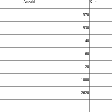
Anzahl
Kurs
570
930
40
60
20
1000
2620