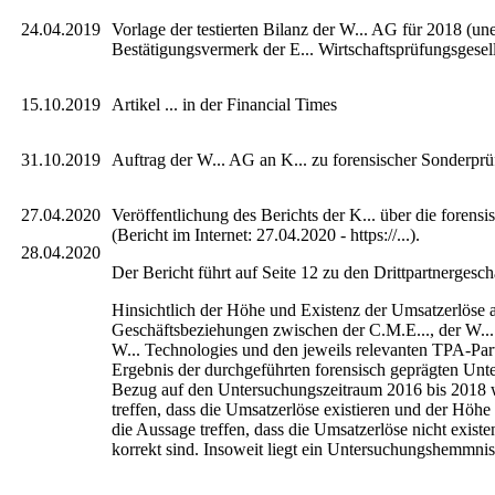
24.04.2019
Vorlage der testierten Bilanz der W... AG für 2018 (un
Bestätigungsvermerk der E... Wirtschaftsprüfungsgesell
15.10.2019
Artikel ... in der Financial Times
31.10.2019
Auftrag der W... AG an K... zu forensischer Sonderpr
27.04.2020
Veröffentlichung des Berichts der K... über die forens
(Bericht im Internet: 27.04.2020 - https://...).
28.04.2020
Der Bericht führt auf Seite 12 zu den Drittpartnergesch
Hinsichtlich der Höhe und Existenz der Umsatzerlöse
Geschäftsbeziehungen zwischen der C.M.E..., der W..
W... Technologies und den jeweils relevanten TPA-Part
Ergebnis der durchgeführten forensisch geprägten Un
Bezug auf den Untersuchungszeitraum 2016 bis 2018 
treffen, dass die Umsatzerlöse existieren und der Höhe
die Aussage treffen, dass die Umsatzerlöse nicht existe
korrekt sind. Insoweit liegt ein Untersuchungshemmnis