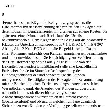
50,00"
8
Ferner hat es dem Kläger die Befugnis zugesprochen, die
Urteilsformel mit der Bezeichnung der verurteilten Beklagten auf
deren Kosten im Bundesanzeiger, im Übrigen auf eigene Kosten, bis
spätestens einen Monat nach Rechtskraft des Urteils
bekanntzumachen. Dem Kläger stehe in Bezug auf die beanstandete
Klausel ein Unterlassungsanspruch aus § 1 UKlaG i. V. mit § 307
Abs. 1, Abs. 2 Nr. 1 BGB zu, da die Entgeltklausel im Rahmen
eines Konsumentenkredits den Kunden unangemessen benachteilige
und daher unwirksam sei. Die Ermächtigung zur Veröffentlichung
der Urteilsformel ergebe sich aus § 7 UKlaG. Die von der
Beklagten verwendete Entgeltklausel stelle eine kontrollfähige
Preisnebenabrede im Sinne der Rechtsprechung des
Bundesgerichtshofs dar und benachteilige die Kunden
unangemessen. Die Tätigkeiten der Beklagten im Zusammenhang
mit der Bearbeitung eines Darlehensantrags erstreckten sich im
Wesentlichen darauf, die Angaben des Kunden zu überprüfen,
namentlich dahin, ob dieser für das vorgesehene
Anschaffungsdarlehen wirtschaftlich in Betracht komme
(Bonitätsprüfung) und ob und in welchem Umfang zusätzlich
Sicherheiten vom Kunden zur Verfügung gestellt werden müssten.