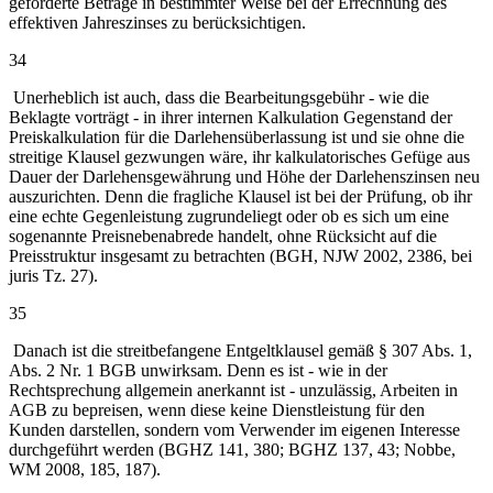
geforderte Beträge in bestimmter Weise bei der Errechnung des
effektiven Jahreszinses zu berücksichtigen.
34
Unerheblich ist auch, dass die Bearbeitungsgebühr - wie die
Beklagte vorträgt - in ihrer internen Kalkulation Gegenstand der
Preiskalkulation für die Darlehensüberlassung ist und sie ohne die
streitige Klausel gezwungen wäre, ihr kalkulatorisches Gefüge aus
Dauer der Darlehensgewährung und Höhe der Darlehenszinsen neu
auszurichten. Denn die fragliche Klausel ist bei der Prüfung, ob ihr
eine echte Gegenleistung zugrundeliegt oder ob es sich um eine
sogenannte Preisnebenabrede handelt, ohne Rücksicht auf die
Preisstruktur insgesamt zu betrachten (BGH, NJW 2002, 2386, bei
juris Tz. 27).
35
Danach ist die streitbefangene Entgeltklausel gemäß § 307 Abs. 1,
Abs. 2 Nr. 1 BGB unwirksam. Denn es ist - wie in der
Rechtsprechung allgemein anerkannt ist - unzulässig, Arbeiten in
AGB zu bepreisen, wenn diese keine Dienstleistung für den
Kunden darstellen, sondern vom Verwender im eigenen Interesse
durchgeführt werden (BGHZ 141, 380; BGHZ 137, 43; Nobbe,
WM 2008, 185, 187).