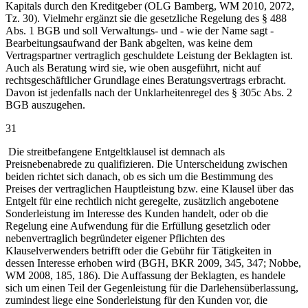
Kapitals durch den Kreditgeber (OLG Bamberg, WM 2010, 2072,
Tz. 30). Vielmehr ergänzt sie die gesetzliche Regelung des § 488
Abs. 1 BGB und soll Verwaltungs- und - wie der Name sagt -
Bearbeitungsaufwand der Bank abgelten, was keine dem
Vertragspartner vertraglich geschuldete Leistung der Beklagten ist.
Auch als Beratung wird sie, wie oben ausgeführt, nicht auf
rechtsgeschäftlicher Grundlage eines Beratungsvertrags erbracht.
Davon ist jedenfalls nach der Unklarheitenregel des § 305c Abs. 2
BGB auszugehen.
31
Die streitbefangene Entgeltklausel ist demnach als
Preisnebenabrede zu qualifizieren. Die Unterscheidung zwischen
beiden richtet sich danach, ob es sich um die Bestimmung des
Preises der vertraglichen Hauptleistung bzw. eine Klausel über das
Entgelt für eine rechtlich nicht geregelte, zusätzlich angebotene
Sonderleistung im Interesse des Kunden handelt, oder ob die
Regelung eine Aufwendung für die Erfüllung gesetzlich oder
nebenvertraglich begründeter eigener Pflichten des
Klauselverwenders betrifft oder die Gebühr für Tätigkeiten in
dessen Interesse erhoben wird (BGH, BKR 2009, 345, 347; Nobbe,
WM 2008, 185, 186). Die Auffassung der Beklagten, es handele
sich um einen Teil der Gegenleistung für die Darlehensüberlassung,
zumindest liege eine Sonderleistung für den Kunden vor, die