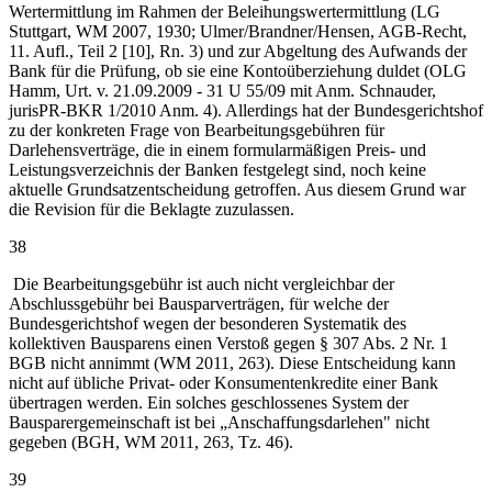
Wertermittlung im Rahmen der Beleihungswertermittlung (LG
Stuttgart, WM 2007, 1930; Ulmer/Brandner/Hensen, AGB-Recht,
11. Aufl., Teil 2 [10], Rn. 3) und zur Abgeltung des Aufwands der
Bank für die Prüfung, ob sie eine Kontoüberziehung duldet (OLG
Hamm, Urt. v. 21.09.2009 - 31 U 55/09 mit Anm. Schnauder,
jurisPR-BKR 1/2010 Anm. 4). Allerdings hat der Bundesgerichtshof
zu der konkreten Frage von Bearbeitungsgebühren für
Darlehensverträge, die in einem formularmäßigen Preis- und
Leistungsverzeichnis der Banken festgelegt sind, noch keine
aktuelle Grundsatzentscheidung getroffen. Aus diesem Grund war
die Revision für die Beklagte zuzulassen.
38
Die Bearbeitungsgebühr ist auch nicht vergleichbar der
Abschlussgebühr bei Bausparverträgen, für welche der
Bundesgerichtshof wegen der besonderen Systematik des
kollektiven Bausparens einen Verstoß gegen § 307 Abs. 2 Nr. 1
BGB nicht annimmt (WM 2011, 263). Diese Entscheidung kann
nicht auf übliche Privat- oder Konsumentenkredite einer Bank
übertragen werden. Ein solches geschlossenes System der
Bausparergemeinschaft ist bei „Anschaffungsdarlehen" nicht
gegeben (BGH, WM 2011, 263, Tz. 46).
39