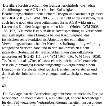
Die ältere Rechtsprechung des Bundesgerichtshofs, die - ohne
Ausführungen zur AGB-rechtlichen Zulässigkeit -
Bearbeitungsgebühren neben einem Disagio unbeanstandet gelassen
hat (BGHZ 81, 124; WM 1985, 686), ist nicht so zu verstehen, dass
auch heute noch eine Bearbeitungsgebühr in AGB wirksam zu
Lasten des Kunden festgelegt werden könnte (Nobbe, WM 2008,
185, 193). Vielmehr lässt sich diese Rechtsprechung zu Verständnis
und Zulässigkeit eines Disagios bei der Kreditvergabe, das
inzwischen seine Funktion als Abgeltung des einmaligen
Verwaltungsaufwands bei der Kreditbeschaffung und -gewährung
weitgehend verloren habe und in der Bankpraxis zu einem
integralen Bestandteil der laufzeitabhängigen Zinskalkulation
geworden sei (BGHZ 111, 287; WM 1985, 686; WM 1992, 1058,
Tz. 9), mithin als „Zinsen" anzusehen ist, nicht dafür heranziehen,
dass ein (einmaliges) Bearbeitungsentgelt - vergleichbar einem
Disagio - als Preisbestandteil für das Darlehen zu verstehen und
damit als der Inhaltskontrolle entzogen und zulässig zu erachten
wäre.
40
Die Beklagte hat die Bearbeitungsgebühr bewusst nicht als Disagio
bezeichnet und möchte daraus, was naheliegt, andere Rechtsfolgen
für den Fall vorzeitiger Vertragsbeendigung herleiten, insbesondere