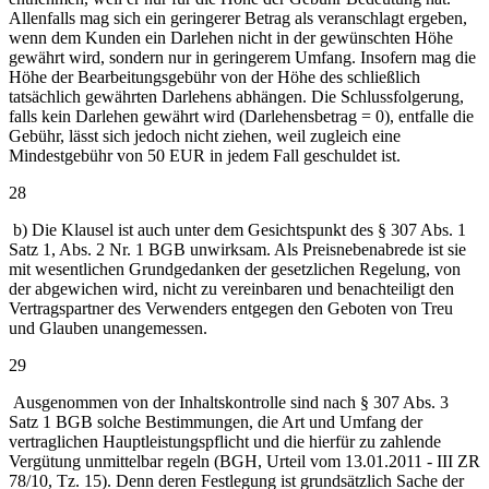
Allenfalls mag sich ein geringerer Betrag als veranschlagt ergeben,
wenn dem Kunden ein Darlehen nicht in der gewünschten Höhe
gewährt wird, sondern nur in geringerem Umfang. Insofern mag die
Höhe der Bearbeitungsgebühr von der Höhe des schließlich
tatsächlich gewährten Darlehens abhängen. Die Schlussfolgerung,
falls kein Darlehen gewährt wird (Darlehensbetrag = 0), entfalle die
Gebühr, lässt sich jedoch nicht ziehen, weil zugleich eine
Mindestgebühr von 50 EUR in jedem Fall geschuldet ist.
28
b) Die Klausel ist auch unter dem Gesichtspunkt des § 307 Abs. 1
Satz 1, Abs. 2 Nr. 1 BGB unwirksam. Als Preisnebenabrede ist sie
mit wesentlichen Grundgedanken der gesetzlichen Regelung, von
der abgewichen wird, nicht zu vereinbaren und benachteiligt den
Vertragspartner des Verwenders entgegen den Geboten von Treu
und Glauben unangemessen.
29
Ausgenommen von der Inhaltskontrolle sind nach § 307 Abs. 3
Satz 1 BGB solche Bestimmungen, die Art und Umfang der
vertraglichen Hauptleistungspflicht und die hierfür zu zahlende
Vergütung unmittelbar regeln (BGH, Urteil vom 13.01.2011 - III ZR
78/10, Tz. 15). Denn deren Festlegung ist grundsätzlich Sache der