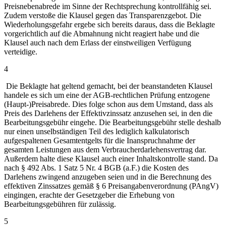
Preisnebenabrede im Sinne der Rechtsprechung kontrollfähig sei.
Zudem verstoße die Klausel gegen das Transparenzgebot. Die
Wiederholungsgefahr ergebe sich bereits daraus, dass die Beklagte
vorgerichtlich auf die Abmahnung nicht reagiert habe und die
Klausel auch nach dem Erlass der einstweiligen Verfügung
verteidige.
4
Die Beklagte hat geltend gemacht, bei der beanstandeten Klausel
handele es sich um eine der AGB-rechtlichen Prüfung entzogene
(Haupt-)Preisabrede. Dies folge schon aus dem Umstand, dass als
Preis des Darlehens der Effektivzinssatz anzusehen sei, in den die
Bearbeitungsgebühr eingehe. Die Bearbeitungsgebühr stelle deshalb
nur einen unselbständigen Teil des lediglich kalkulatorisch
aufgespaltenen Gesamtentgelts für die Inanspruchnahme der
gesamten Leistungen aus dem Verbraucherdarlehensvertrag dar.
Außerdem halte diese Klausel auch einer Inhaltskontrolle stand. Da
nach § 492 Abs. 1 Satz 5 Nr. 4 BGB (a.F.) die Kosten des
Darlehens zwingend anzugeben seien und in die Berechnung des
effektiven Zinssatzes gemäß § 6 Preisangabenverordnung (PAngV)
eingingen, erachte der Gesetzgeber die Erhebung von
Bearbeitungsgebühren für zulässig.
5