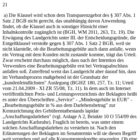
21
a) Die Klausel wird schon dem Transparenzgebot des § 307 Abs. 1
Satz 2 BGB nicht gerecht, das unabhängig davon Anwendung
findet, ob die Klausel auch in sonstiger Hinsicht einer
Inhaltskontrolle zugänglich ist (BGH, WM 2011, 263, Tz. 19). Die
Erwägung des Landgerichts unter III. der Entscheidungsgründe, die
Entgeltklausel verstoße gegen § 307 Abs. 1 Satz 2 BGB, weil sie
nicht klarstelle, ob die Bearbeitungsgebühr auch dann anfalle, wenn
ein Vertrag mit dem Kunden nicht zustande komme, trägt das Urteil.
Zwar erscheint durchaus möglich, dass nach der Intention des
Verwenders eine Bearbeitungsgebühr erst bei Vertragsabschluss
anfallen soll. Zutreffend weist das Landgericht aber darauf hin, dass
im Verbandsprozess maßgebend ist der Grundsatz der
„kundenfeindlichsten" Auslegung (BGHZ 180, 257, Tz. 11; Urteil
vom 21.04.2009 - XI ZR 55/08, Tz. 11). In dem auch im Internet
veröffentlichten Preis- und Leistungsverzeichnis der Beklagten heißt
es unter den Überschriften „Service" - „Mindestgebühr in EUR" -
„Bearbeitungsgebühr in % aus dem Darlehensbetrag" zur
Kennzeichnung des Gebührentatbestands lapidar
„Anschaffungsdarlehen" (vgl. Anlage A 2, Beiakte 10 O 554/09 des
Landgerichts Karlsruhe). Fraglich ist bereits, was unter einem
solchen Anschaffungsdarlehen zu verstehen ist. Nach den
Erläuterungen der Beklagten im Senatstermin will sie diesen Begriff
weit verstehen und auf alle Konsumentenkredite anwenden. Ob eine