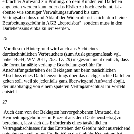
erbrachter Aufwand zur Prüfung, ob dem Kunden ein Darlehen
angeboten werden kann oder das Risiko zu hoch erscheint, ist -
ebenso wie sonstiger Verwaltungsaufwand bis zum
Vertragsabschluss und Ablauf der Widerrufsfrist - nicht durch eine
Bearbeitungsgebühr in AGB „bepreisbar", sondern muss in den
Darlehenszins einkalkuliert werden.
26
Vor diesem Hintergrund wird auch aus Sicht eines
durchschnittlichen Verbrauchers (zum Auslegungsmaßstab vgl.
näher BGH, WM 2011, 263, Tz. 29) insgesamt nicht deutlich, dass
die formularmäßig verlangte Bearbeitungsgebühr für
Anschaffungsdarlehen der Beklagten nur beim tatsächlichen
Abschluss eines Darlehensvertrags über das nachgesuchte Darlehen
gelten soll, weil sie jedenfalls ganz überwiegend Aufwand abgilt,
der unabhängig von einem späteren Vertragsabschluss im Vorfeld
entsteht.
27
Auch dem von der Beklagten hervorgehobenen Umstand, die
Bearbeitungsgebühr sei in Prozent aus dem Darlehensbetrag zu
berechnen, lässt sich das Erfordernis eines tatsächlichen
Vertragsabschlusses für das Entstehen der Gebühr nicht ausreichend
entnehmen, weil er nur für die Höhe der Gebühr Bedeutung hat.