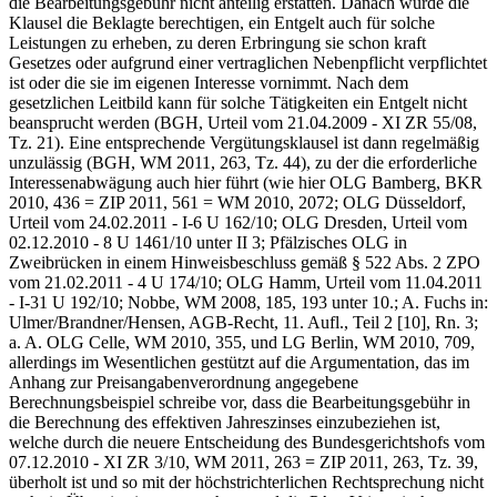
die Bearbeitungsgebühr nicht anteilig erstatten. Danach würde die
Klausel die Beklagte berechtigen, ein Entgelt auch für solche
Leistungen zu erheben, zu deren Erbringung sie schon kraft
Gesetzes oder aufgrund einer vertraglichen Nebenpflicht verpflichtet
ist oder die sie im eigenen Interesse vornimmt. Nach dem
gesetzlichen Leitbild kann für solche Tätigkeiten ein Entgelt nicht
beansprucht werden (BGH, Urteil vom 21.04.2009 - XI ZR 55/08,
Tz. 21). Eine entsprechende Vergütungsklausel ist dann regelmäßig
unzulässig (BGH, WM 2011, 263, Tz. 44), zu der die erforderliche
Interessenabwägung auch hier führt (wie hier OLG Bamberg, BKR
2010, 436 = ZIP 2011, 561 = WM 2010, 2072; OLG Düsseldorf,
Urteil vom 24.02.2011 - I-6 U 162/10; OLG Dresden, Urteil vom
02.12.2010 - 8 U 1461/10 unter II 3; Pfälzisches OLG in
Zweibrücken in einem Hinweisbeschluss gemäß § 522 Abs. 2 ZPO
vom 21.02.2011 - 4 U 174/10; OLG Hamm, Urteil vom 11.04.2011
- I-31 U 192/10; Nobbe, WM 2008, 185, 193 unter 10.; A. Fuchs in:
Ulmer/Brandner/Hensen, AGB-Recht, 11. Aufl., Teil 2 [10], Rn. 3;
a. A. OLG Celle, WM 2010, 355, und LG Berlin, WM 2010, 709,
allerdings im Wesentlichen gestützt auf die Argumentation, das im
Anhang zur Preisangabenverordnung angegebene
Berechnungsbeispiel schreibe vor, dass die Bearbeitungsgebühr in
die Berechnung des effektiven Jahreszinses einzubeziehen ist,
welche durch die neuere Entscheidung des Bundesgerichtshofs vom
07.12.2010 - XI ZR 3/10, WM 2011, 263 = ZIP 2011, 263, Tz. 39,
überholt ist und so mit der höchstrichterlichen Rechtsprechung nicht