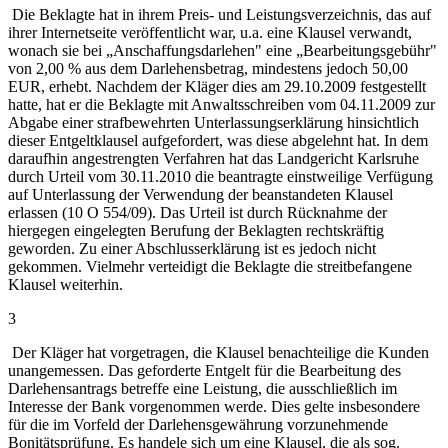
Die Beklagte hat in ihrem Preis- und Leistungsverzeichnis, das auf
ihrer Internetseite veröffentlicht war, u.a. eine Klausel verwandt,
wonach sie bei „Anschaffungsdarlehen" eine „Bearbeitungsgebühr"
von 2,00 % aus dem Darlehensbetrag, mindestens jedoch 50,00
EUR, erhebt. Nachdem der Kläger dies am 29.10.2009 festgestellt
hatte, hat er die Beklagte mit Anwaltsschreiben vom 04.11.2009 zur
Abgabe einer strafbewehrten Unterlassungserklärung hinsichtlich
dieser Entgeltklausel aufgefordert, was diese abgelehnt hat. In dem
daraufhin angestrengten Verfahren hat das Landgericht Karlsruhe
durch Urteil vom 30.11.2010 die beantragte einstweilige Verfügung
auf Unterlassung der Verwendung der beanstandeten Klausel
erlassen (10 O 554/09). Das Urteil ist durch Rücknahme der
hiergegen eingelegten Berufung der Beklagten rechtskräftig
geworden. Zu einer Abschlusserklärung ist es jedoch nicht
gekommen. Vielmehr verteidigt die Beklagte die streitbefangene
Klausel weiterhin.
3
Der Kläger hat vorgetragen, die Klausel benachteilige die Kunden
unangemessen. Das geforderte Entgelt für die Bearbeitung des
Darlehensantrags betreffe eine Leistung, die ausschließlich im
Interesse der Bank vorgenommen werde. Dies gelte insbesondere
für die im Vorfeld der Darlehensgewährung vorzunehmende
Bonitätsprüfung. Es handele sich um eine Klausel, die als sog.