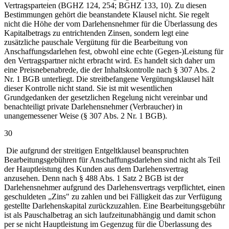
Vertragsparteien (BGHZ 124, 254; BGHZ 133, 10). Zu diesen
Bestimmungen gehört die beanstandete Klausel nicht. Sie regelt
nicht die Höhe der vom Darlehensnehmer für die Überlassung des
Kapitalbetrags zu entrichtenden Zinsen, sondern legt eine
zusätzliche pauschale Vergütung für die Bearbeitung von
Anschaffungsdarlehen fest, obwohl eine echte (Gegen-)Leistung für
den Vertragspartner nicht erbracht wird. Es handelt sich daher um
eine Preisnebenabrede, die der Inhaltskontrolle nach § 307 Abs. 2
Nr. 1 BGB unterliegt. Die streitbefangene Vergütungsklausel hält
dieser Kontrolle nicht stand. Sie ist mit wesentlichen
Grundgedanken der gesetzlichen Regelung nicht vereinbar und
benachteiligt private Darlehensnehmer (Verbraucher) in
unangemessener Weise (§ 307 Abs. 2 Nr. 1 BGB).
30
Die aufgrund der streitigen Entgeltklausel beanspruchten
Bearbeitungsgebühren für Anschaffungsdarlehen sind nicht als Teil
der Hauptleistung des Kunden aus dem Darlehensvertrag
anzusehen. Denn nach § 488 Abs. 1 Satz 2 BGB ist der
Darlehensnehmer aufgrund des Darlehensvertrags verpflichtet, einen
geschuldeten „Zins" zu zahlen und bei Fälligkeit das zur Verfügung
gestellte Darlehenskapital zurückzuzahlen. Eine Bearbeitungsgebühr
ist als Pauschalbetrag an sich laufzeitunabhängig und damit schon
per se nicht Hauptleistung im Gegenzug für die Überlassung des