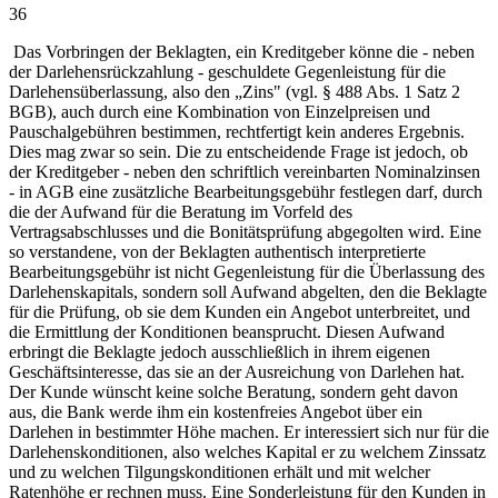
36
Das Vorbringen der Beklagten, ein Kreditgeber könne die - neben
der Darlehensrückzahlung - geschuldete Gegenleistung für die
Darlehensüberlassung, also den „Zins" (vgl. § 488 Abs. 1 Satz 2
BGB), auch durch eine Kombination von Einzelpreisen und
Pauschalgebühren bestimmen, rechtfertigt kein anderes Ergebnis.
Dies mag zwar so sein. Die zu entscheidende Frage ist jedoch, ob
der Kreditgeber - neben den schriftlich vereinbarten Nominalzinsen
- in AGB eine zusätzliche Bearbeitungsgebühr festlegen darf, durch
die der Aufwand für die Beratung im Vorfeld des
Vertragsabschlusses und die Bonitätsprüfung abgegolten wird. Eine
so verstandene, von der Beklagten authentisch interpretierte
Bearbeitungsgebühr ist nicht Gegenleistung für die Überlassung des
Darlehenskapitals, sondern soll Aufwand abgelten, den die Beklagte
für die Prüfung, ob sie dem Kunden ein Angebot unterbreitet, und
die Ermittlung der Konditionen beansprucht. Diesen Aufwand
erbringt die Beklagte jedoch ausschließlich in ihrem eigenen
Geschäftsinteresse, das sie an der Ausreichung von Darlehen hat.
Der Kunde wünscht keine solche Beratung, sondern geht davon
aus, die Bank werde ihm ein kostenfreies Angebot über ein
Darlehen in bestimmter Höhe machen. Er interessiert sich nur für die
Darlehenskonditionen, also welches Kapital er zu welchem Zinssatz
und zu welchen Tilgungskonditionen erhält und mit welcher
Ratenhöhe er rechnen muss. Eine Sonderleistung für den Kunden in