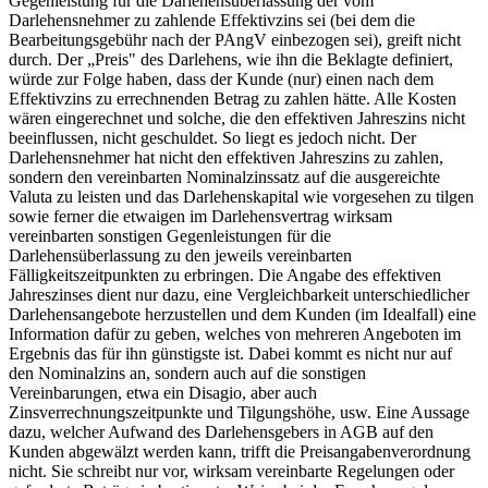
Gegenleistung für die Darlehensüberlassung der vom
Darlehensnehmer zu zahlende Effektivzins sei (bei dem die
Bearbeitungsgebühr nach der PAngV einbezogen sei), greift nicht
durch. Der „Preis" des Darlehens, wie ihn die Beklagte definiert,
würde zur Folge haben, dass der Kunde (nur) einen nach dem
Effektivzins zu errechnenden Betrag zu zahlen hätte. Alle Kosten
wären eingerechnet und solche, die den effektiven Jahreszins nicht
beeinflussen, nicht geschuldet. So liegt es jedoch nicht. Der
Darlehensnehmer hat nicht den effektiven Jahreszins zu zahlen,
sondern den vereinbarten Nominalzinssatz auf die ausgereichte
Valuta zu leisten und das Darlehenskapital wie vorgesehen zu tilgen
sowie ferner die etwaigen im Darlehensvertrag wirksam
vereinbarten sonstigen Gegenleistungen für die
Darlehensüberlassung zu den jeweils vereinbarten
Fälligkeitszeitpunkten zu erbringen. Die Angabe des effektiven
Jahreszinses dient nur dazu, eine Vergleichbarkeit unterschiedlicher
Darlehensangebote herzustellen und dem Kunden (im Idealfall) eine
Information dafür zu geben, welches von mehreren Angeboten im
Ergebnis das für ihn günstigste ist. Dabei kommt es nicht nur auf
den Nominalzins an, sondern auch auf die sonstigen
Vereinbarungen, etwa ein Disagio, aber auch
Zinsverrechnungszeitpunkte und Tilgungshöhe, usw. Eine Aussage
dazu, welcher Aufwand des Darlehensgebers in AGB auf den
Kunden abgewälzt werden kann, trifft die Preisangabenverordnung
nicht. Sie schreibt nur vor, wirksam vereinbarte Regelungen oder