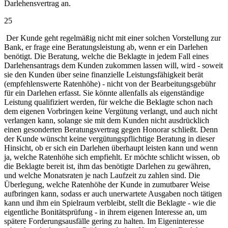
Darlehensvertrag an.
25
Der Kunde geht regelmäßig nicht mit einer solchen Vorstellung zur
Bank, er frage eine Beratungsleistung ab, wenn er ein Darlehen
benötigt. Die Beratung, welche die Beklagte in jedem Fall eines
Darlehensantrags dem Kunden zukommen lassen will, wird - soweit
sie den Kunden über seine finanzielle Leistungsfähigkeit berät
(empfehlenswerte Ratenhöhe) - nicht von der Bearbeitungsgebühr
für ein Darlehen erfasst. Sie könnte allenfalls als eigenständige
Leistung qualifiziert werden, für welche die Beklagte schon nach
dem eigenen Vorbringen keine Vergütung verlangt, und auch nicht
verlangen kann, solange sie mit dem Kunden nicht ausdrücklich
einen gesonderten Beratungsvertrag gegen Honorar schließt. Denn
der Kunde wünscht keine vergütungspflichtige Beratung in dieser
Hinsicht, ob er sich ein Darlehen überhaupt leisten kann und wenn
ja, welche Ratenhöhe sich empfiehlt. Er möchte schlicht wissen, ob
die Beklagte bereit ist, ihm das benötigte Darlehen zu gewähren,
und welche Monatsraten je nach Laufzeit zu zahlen sind. Die
Überlegung, welche Ratenhöhe der Kunde in zumutbarer Weise
aufbringen kann, sodass er auch unerwartete Ausgaben noch tätigen
kann und ihm ein Spielraum verbleibt, stellt die Beklagte - wie die
eigentliche Bonitätsprüfung - in ihrem eigenen Interesse an, um
spätere Forderungsausfälle gering zu halten. Im Eigeninteresse