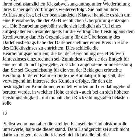
ihren erstinstanzlichen Klagabweisungsantrag unter Wiederholung
ihres bisherigen Vorbringens weiterverfolgt. Sie hält an ihrer
Auffassung fest, bei der beanstandeten Klausel handele es sich um
eine Preisabrede, die der AGB-rechtlichen Überprüfung entzogen
sei. Die Bearbeitungsgebühr stelle sich lediglich als Teil eines
aufgespaltenen Gesamtentgelts für die vertragliche Leistung aus dem
Kreditvertrag dar. Als Gegenleistung für die Überlassung des
Darlehensbetrags habe der Darlehensnehmer einen Preis in Höhe
des Effektivzinses zu entrichten. Dies schließe die
Bearbeitungsgebühr ein, die bei der Berechnung des effektiven
Jahreszinses einzurechnen sei. Zumindest stelle sie das Entgelt für
eine rechtlich nicht geregelte, zusätzlich angebotene Sonderleistung
dar. Sie sei Gegenleistung für die von der Beklagten erbrachte
Beratung. In deren Rahmen finde die Bonitätsprüfung statt, die
vorwiegend im Interesse des Kunden erfolge, für den die
bestmöglichen Konditionen ermittelt würden und der dahingehend
beraten werde, in welcher Höhe er sich - auch bei an sich höherer
Leistungsfähigkeit - mit monatlichen Rückzahlungsraten belasten
solle.
12
Selbst wenn man aber die streitige Klausel einer Inhaltskontrolle
unterwerfe, halte sie dieser stand. Dem Landgericht sei auch nicht
darin zu folgen, dass die Klausel nicht klarstelle, ob die