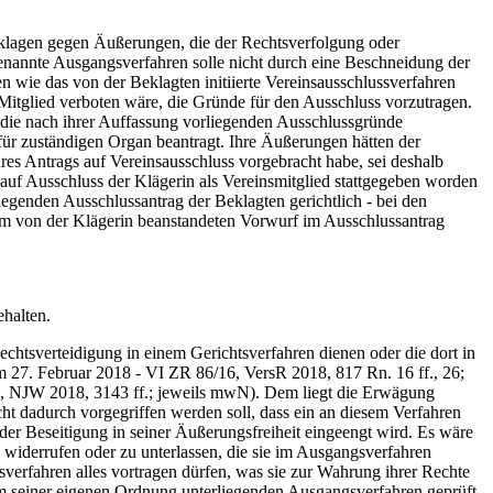
klagen gegen Äußerungen, die der Rechtsverfolgung oder
genannte Ausgangsverfahren solle nicht durch eine Beschneidung der
n wie das von der Beklagten initiierte Vereinsausschlussverfahren
itglied verboten wäre, die Gründe für den Ausschluss vorzutragen.
 die nach ihrer Auffassung vorliegenden Ausschlussgründe
für zuständigen Organ beantragt. Ihre Äußerungen hätten der
es Antrags auf Vereinsausschluss vorgebracht habe, sei deshalb
auf Ausschluss der Klägerin als Vereinsmitglied stattgegeben worden
egenden Ausschlussantrag der Beklagten gerichtlich - bei den
dem von der Klägerin beanstandeten Vorwurf im Ausschlussantrag
halten.
tsverteidigung in einem Gerichtsverfahren dienen oder die dort in
om 27. Februar 2018 - VI ZR 86/16, VersR 2018, 817 Rn. 16 ff., 26;
n, NJW 2018, 3143 ff.; jeweils mwN). Dem liegt die Erwägung
ht dadurch vorgegriffen werden soll, dass ein an diesem Verfahren
der Beseitigung in seiner Äußerungsfreiheit eingeengt wird. Es wäre
u widerrufen oder zu unterlassen, die sie im Ausgangsverfahren
verfahren alles vortragen dürfen, was sie zur Wahrung ihrer Rechte
 dem seiner eigenen Ordnung unterliegenden Ausgangsverfahren geprüft