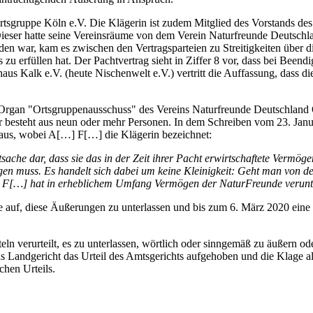
rtsgruppe Köln e.V. Die Klägerin ist zudem Mitglied des Vorstands de
ieser hatte seine Vereinsräume von dem Verein Naturfreunde Deutschl
en war, kam es zwischen den Vertragsparteien zu Streitigkeiten über 
 zu erfüllen hat. Der Pachtvertrag sieht in Ziffer 8 vor, dass bei Bee
us Kalk e.V. (heute Nischenwelt e.V.) vertritt die Auffassung, dass d
 Organ "Ortsgruppenausschuss" des Vereins Naturfreunde Deutschland O
Er besteht aus neun oder mehr Personen. In dem Schreiben vom 23. Ja
 aus, wobei A[…] F[…] die Klägerin bezeichnet:
 Tatsache dar, dass sie das in der Zeit ihrer Pacht erwirtschaftete Ve
en muss. Es handelt sich dabei um keine Kleinigkeit: Geht man von den 
] F[…] hat in erheblichem Umfang Vermögen der NaturFreunde
verunt
e auf, diese Äußerungen zu unterlassen und bis zum 6. März 2020 eine
n verurteilt, es zu unterlassen, wörtlich oder sinngemäß zu äußern o
as Landgericht das Urteil des Amtsgerichts aufgehoben und die Klage 
chen Urteils.