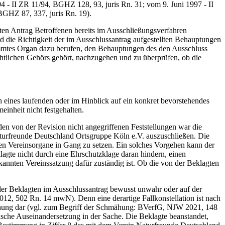
4 - II ZR 11/94, BGHZ 128, 93, juris Rn. 31; vom 9. Juni 1997 - II
BGHZ 87, 337, juris Rn. 19).
ten Antrag Betroffenen bereits im Ausschließungsverfahren
d die Richtigkeit der im Ausschlussantrag aufgestellten Behauptungen
stimmtes Organ dazu berufen, den Behauptungen des den Ausschluss
htlichen Gehörs gehört, nachzugehen und zu überprüfen, ob die
eines laufenden oder im Hinblick auf ein konkret bevorstehendes
einheit nicht festgehalten.
n von der Revision nicht angegriffenen Feststellungen war die
aturfreunde Deutschland Ortsgruppe Köln e.V. auszuschließen. Die
n Vereinsorgane in Gang zu setzen. Ein solches Vorgehen kann der
agte nicht durch eine Ehrschutzklage daran hindern, einen
kannten Vereinssatzung dafür zuständig ist. Ob die von der Beklagten
er Beklagten im Ausschlussantrag bewusst unwahr oder auf der
012, 502 Rn. 14 mwN). Denn eine derartige Fallkonstellation ist nach
mähung dar (vgl. zum Begriff der Schmähung: BVerfG, NJW 2021, 148
tische Auseinandersetzung in der Sache. Die Beklagte beanstandet,