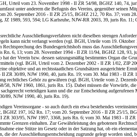
GH, Urteil vom 23. November 1998 - II ZR 54/98, BGHZ 140, 74, juri
mfasst unter anderem die Befugnis des Vereins, gegenüber seinen Mit
e vom 20. September 2016 - II ZR 25/15, BGHZ 212, 70 Rn. 37; vom 2
 JZ 1989, 593, 594; LG Karlsruhe, NJW-RR 2003, 39, juris Rn. 11; Gr
chtliche Ausschließungsverfahren nicht dieselben strengen Anforderun
egeln kann nicht verlangt werden (vgl. BGH, Urteile vom 19. Oktober 
ten Rechtsprechung des Bundesgerichtshofs muss das Ausschließungsverf
s Rn. 6, 13; vom 28. November 1994 - II ZR 11/94, BGHZ 128, 93, juri
 hat der Verein bzw. dessen satzungsmäßig bestimmtes Organ die Grund
mitteln (vgl. BGH, Urteil vom 2. Dezember 2002 - II ZR 1/02, ZIP 2003
e objektive und an rechtsstaatlichen Grundsätzen ausgerichtete Ermitt
- II ZR 30/89, NJW 1990, 40, juris Rn. 19; vom 30. Mai 1983 - II ZR 
g rechtliches Gehör zu gewähren (vgl. BGH, Urteile vom 2. Dezember 
68/58, NJW 1960, 1861, juris Rn. 15). Dabei müssen die Vorwürfe, di
e sachgerecht verteidigen kann und die zur Entscheidung aufgerufenen 
30/89, NJW 1990, 40, juris Rn. 19).
digen Vereinsorgane - so auch durch ein etwa bestehendes vereinsinte
12, BGHZ 197, 162 Rn. 17; vom 20. September 2016 - II ZR 25/15, BGH
- II ZR 303/95, NJW 1997, 3368, juris Rn. 6; vom 30. Mai 1983 - II ZR
timmte Grenzen einhalten. Zur Gewährleistung des gebotenen Rechtssc
aßnahme eine Stütze im Gesetz oder in der Satzung hat, ob ein element
, die der Ausschließungsentscheidung zugrunde gelegt worden sind, bei