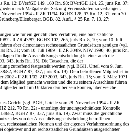
s Rn. 12; BVerfGE 149, 160 Rn. 98; BVerfGE 124, 25, juris Rn. 37;
gliedern nach Maßgabe der Satzung Vereinsstrafen zu verhängen,
8. November 1994 - II ZR 11/94, BGHZ 128, 93 Rn. 12, 31; vom 30.
üneberg/Ellenberger, BGB, 82. Aufl., § 25 Rn. 7, 13, 27;
gen wie für ein gerichtliches Verfahren; eine buchstäbliche
1987 - II ZR 43/87, BGHZ 102, 265, juris Rn. 8, 10; vom 10. Juli
ahren aber elementaren rechtsstaatlichen Grundsätzen genügen (vgl.
s Rn. 31; vom 10. Juli 1989 - II ZR 30/89, NJW 1990, 40, juris Rn.
lagen für die Ausschließungsentscheidung in einer auch die
, 343, juris Rn. 15). Die Tatsachen, die der
lung zutreffend festgestellt werden (vgl. BGH, Urteil vom 9. Juni
138/82, BGHZ 87, 337, juris Rn. 19). Dem betroffenen Mitglied ist im
2002 - II ZR 1/02, ZIP 2003, 343, juris Rn. 15; vom 3. März 1971
e dem Mitglied gemacht werden und die zu seinem Ausschluss führen
Mitglieder nicht im Unklaren darüber sein können, über welche
rnes Gericht (vgl. BGH, Urteile vom 28. November 1994 - II ZR
Z 212, 70 Rn. 22) - unterliegt der uneingeschränkten Kontrolle
 138/82, BGHZ 87, 337, juris Rn. 19). Zwar muss die gerichtliche
hutzes des von der Ausschließungsentscheidung betroffenen
aren, rechtsstaatlichen Normen und der eigenen Verfahrensordnung des
 objektiver und an rechtsstaatlichen Grundsätzen ausgerichteter