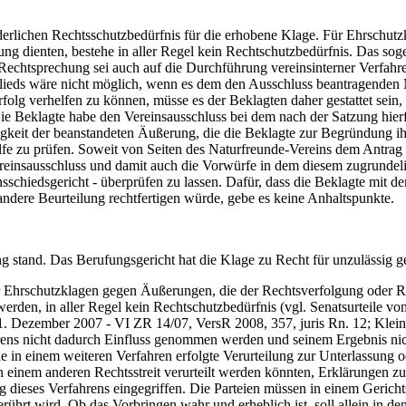
lichen Rechtsschutzbedürfnis für die erhobene Klage. Für Ehrschutz
ung dienten, bestehe in aller Regel kein Rechtschutzbedürfnis. Das so
 Rechtsprechung sei auch auf die Durchführung vereinsinterner Verfahre
ieds wäre nicht möglich, wenn es dem den Ausschluss beantragenden M
lg verhelfen zu können, müsse es der Beklagten daher gestattet sein,
 Die Beklagte habe den Vereinsausschluss bei dem nach der Satzung hier
gkeit der beanstandeten Äußerung, die die Beklagte zur Begründung ihr
fe zu prüfen. Soweit von Seiten des Naturfreunde-Vereins dem Antrag 
Vereinsausschluss und damit auch die Vorwürfe in dem diesem zugrundeli
sschiedsgericht - überprüfen zu lassen. Dafür, dass die Beklagte mit 
ndere Beurteilung rechtfertigen würde, gebe es keine Anhaltspunkte.
and. Das Berufungsgericht hat die Klage zu Recht für unzulässig ge
hrschutzklagen gegen Äußerungen, die der Rechtsverfolgung oder Rech
erden, in aller Regel kein Rechtschutzbedürfnis (vgl. Senatsurteile v
. Dezember 2007 - VI ZR 14/07, VersR 2008, 357, juris Rn. 12; Klei
ahrens nicht dadurch Einfluss genommen werden und seinem Ergebnis nic
e in einem weiteren Verfahren erfolgte Verurteilung zur Unterlassung o
in einem anderen Rechtsstreit verurteilt werden könnten, Erklärungen z
 dieses Verfahrens eingegriffen. Die Parteien müssen in einem Gerichts
berührt wird. Ob das Vorbringen wahr und erheblich ist, soll allein in