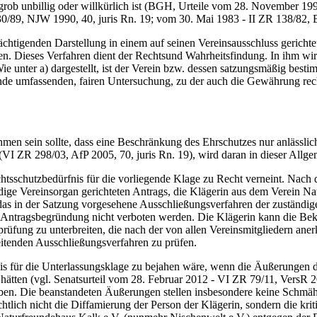
grob unbillig oder willkürlich ist (BGH, Urteile vom 28. November 199
30/89, NJW 1990, 40, juris Rn. 19; vom 30. Mai 1983 - II ZR 138/82, 
htigenden Darstellung in einem auf seinen Vereinsausschluss gerichte
hen. Dieses Verfahren dient der Rechtsund Wahrheitsfindung. In ihm wir
 Wie unter a) dargestellt, ist der Verein bzw. dessen satzungsmäßig be
ände umfassenden, fairen Untersuchung, zu der auch die Gewährung rec
sein sollte, dass eine Beschränkung des Ehrschutzes nur anlässlich 
(VI ZR 298/03, AfP 2005, 70, juris Rn. 19), wird daran in dieser Allgem
chutzbedürfnis für die vorliegende Klage zu Recht verneint. Nach de
dige Vereinsorgan gerichteten Antrags, die Klägerin aus dem Verein N
as in der Satzung vorgesehene Ausschließungsverfahren der zuständige
 Antragsbegründung nicht verboten werden. Die Klägerin kann die Bekl
üfung zu unterbreiten, die nach der von allen Vereinsmitgliedern aner
eitenden Ausschließungsverfahren zu prüfen.
 für die Unterlassungsklage zu bejahen wäre, wenn die Äußerungen d
ätten (vgl. Senatsurteil vom 28. Februar 2012 - VI ZR 79/11, VersR 2
geben. Die beanstandeten Äußerungen stellen insbesondere keine Sch
chtlich nicht die Diffamierung der Person der Klägerin, sondern die kri