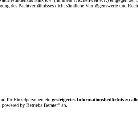
s Naturfreundehaus Kalk e.V. (nunmehr Nischenwelt e.V.) entgegen der
ung des Pachtverhältnisses nicht sämtliche Vermögenswerte und Rechte 
nd für Einzelpersonen ein
gesteigertes Informationsbedürfnis zu al
 powered by Betriebs-Berater" an.