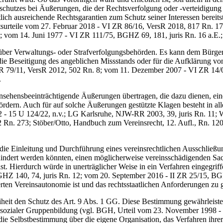
hutzes bei Äußerungen, die der Rechtsverfolgung oder -verteidigung in 
htlich ausreichende Rechtsgarantien zum Schutz seiner Interessen berei
atsurteile vom 27. Februar 2018 - VI ZR 86/16, VersR 2018, 817 Rn. 
; vom 14. Juni 1977 - VI ZR 111/75, BGHZ 69, 181, juris Rn. 16 a.E.
 Verwaltungs- oder Strafverfolgungsbehörden. Es kann dem Bürger gr
die Beseitigung des angeblichen Missstands oder für die Aufklärung von 
 79/11, VersR 2012, 502 Rn. 8; vom 11. Dezember 2007 - VI ZR 14/07
.
sehensbeeinträchtigende Äußerungen übertragen, die dazu dienen, ein
fördern. Auch für auf solche Äußerungen gestützte Klagen besteht in 
15 U 124/22, n.v.; LG Karlsruhe, NJW-RR 2003, 39, juris Rn. 11; Wen
2 Rn. 273; Stöber/Otto, Handbuch zum Vereinsrecht, 12. Aufl., Rn. 1
ie Einleitung und Durchführung eines vereinsrechtlichen Ausschließu
indert werden könnten, einen möglicherweise vereinsschädigenden Sach
st. Hierdurch würde in unerträglicher Weise in ein Verfahren eingegriff
HZ 140, 74, juris Rn. 12; vom 20. September 2016 - II ZR 25/15, B
rten Vereinsautonomie ist und das rechtsstaatlichen Anforderungen zu 
eit den Schutz des Art. 9 Abs. 1 GG. Diese Bestimmung gewährleistet
eier sozialer Gruppenbildung (vgl. BGH, Urteil vom 23. November 1998
 die Selbstbestimmung über die eigene Organisation, das Verfahren ihre