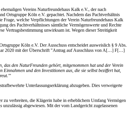
s ehemaligen Vereins Naturfreundehaus Kalk e.V., der nach
and Ortsgruppe Köln e.V. gepachtet. Nachdem das Pachtverhältnis
die Frage, welche Verpflichtungen der Verein Naturfreundehaus Kalk
ndigung des Pachtverhältnisses sämtliche Vermögenswerte und Rechte
iese Vertragsbestimmung unwirksam ist. Wegen dieser Streitigkeit
rtsgruppe Köln e.V. Der Ausschuss entscheidet ausweislich § 9 Abs.
nuar 2020 mit der Überschrift "Antrag auf Ausschluss von A[…] F[…]
rmögen, das den NaturFreunden gehört, mitgenommen hat und der Verein
Einnahmen und den Investitionen aus, die sie selbst beziffert hat,
reut.'"
 strafbewehrte Unterlassungserklärung abzugeben. Dies verweigerte
der zu verbreiten, die Klägerin habe in erheblichem Umfang Vermögen
als unzulässig abgewiesen. Mit der vom Landgericht zugelassenen