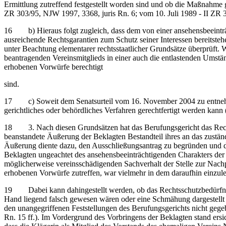
Ermittlung zutreffend festgestellt worden sind und ob die Maßnahme 
ZR 303/95, NJW 1997, 3368, juris Rn. 6; vom 10. Juli 1989 - II ZR 
16 b) Hieraus folgt zugleich, dass dem von einer ansehensbeeinträc
ausreichende Rechtsgarantien zum Schutz seiner Interessen bereitste
unter Beachtung elementarer rechtsstaatlicher Grundsätze überprüft.
beantragenden Vereinsmitglieds in einer auch die entlastenden Umst
erhobenen Vorwürfe berechtigt
sind.
17 c) Soweit dem Senatsurteil vom 16. November 2004 zu entnehmen 
gerichtliches oder behördliches Verfahren gerechtfertigt werden kann 
18 3. Nach diesen Grundsätzen hat das Berufungsgericht das Rechtss
beanstandete Äußerung der Beklagten Bestandteil ihres an das zustän
Äußerung diente dazu, den Ausschließungsantrag zu begründen und d
Beklagten ungeachtet des ansehensbeeinträchtigenden Charakters der
möglicherweise vereinsschädigenden Sachverhalt der Stelle zur Nachpr
erhobenen Vorwürfe zutreffen, war vielmehr in dem daraufhin einzul
19 Dabei kann dahingestellt werden, ob das Rechtsschutzbedürfnis
Hand liegend falsch gewesen wären oder eine Schmähung dargestellt h
den unangegriffenen Feststellungen des Berufungsgerichts nicht ge
Rn. 15 ff.). Im Vordergrund des Vorbringens der Beklagten stand ersi