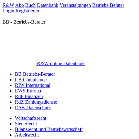
R&W
Abo
Buch
Datenbank
Veranstaltungen
Betriebs-Berater
Login
Registrieren
BB - Betriebs-Berater
R&W online Datenbank
BB Betriebs-Berater
CB Compliance
RIW International
EWS Europa
RdF Finanzen
RdZ Zahlungsdienste
DSB-Datenschutz
Wirtschaftsrecht
Steuerrecht
Bilanzrecht und Betriebswirtschaft
Arbeitsrecht