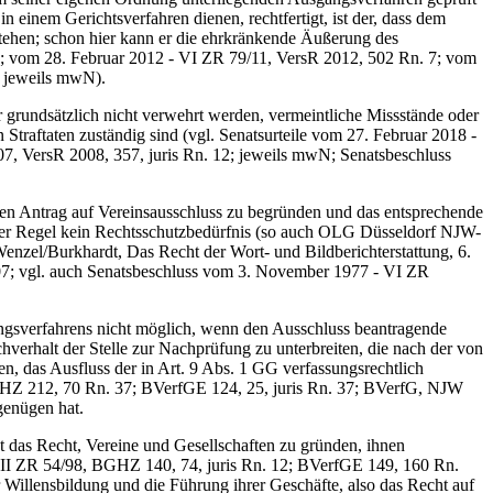
einem Gerichtsverfahren dienen, rechtfertigt, ist der, dass dem
tstehen; schon hier kann er die ehrkränkende Äußerung des
17; vom 28. Februar 2012 - VI ZR 79/11, VersR 2012, 502 Rn. 7; vom
; jeweils mwN).
undsätzlich nicht verwehrt werden, vermeintliche Missstände oder
Straftaten zuständig sind (vgl. Senatsurteile vom 27. Februar 2018 -
, VersR 2008, 357, juris Rn. 12; jeweils mwN; Senatsbeschluss
en Antrag auf Vereinsausschluss zu begründen und das entsprechende
aller Regel kein Rechtsschutzbedürfnis (so auch OLG Düsseldorf NJW-
zel/Burkhardt, Das Recht der Wort- und Bildberichterstattung, 6.
207; vgl. auch Senatsbeschluss vom 3. November 1977 - VI ZR
ngsverfahrens nicht möglich, wenn den Ausschluss beantragende
verhalt der Stelle zur Nachprüfung zu unterbreiten, die nach der von
en, das Ausfluss der in Art. 9 Abs. 1 GG verfassungsrechtlich
GHZ 212, 70 Rn. 37; BVerfGE 124, 25, juris Rn. 37; BVerfG, NJW
genügen hat.
 das Recht, Vereine und Gesellschaften zu gründen, ihnen
 - II ZR 54/98, BGHZ 140, 74, juris Rn. 12; BVerfGE 149, 160 Rn.
r Willensbildung und die Führung ihrer Geschäfte, also das Recht auf