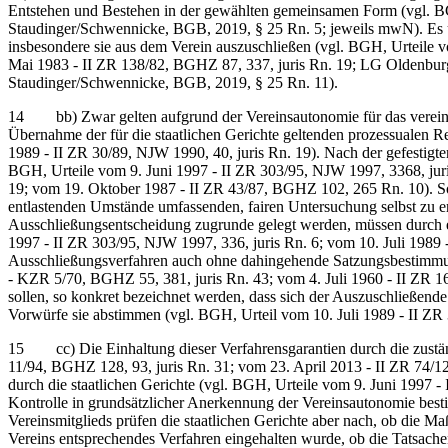
Entstehen und Bestehen in der gewählten gemeinsamen Form (vgl. B
Staudinger/Schwennicke, BGB, 2019, § 25 Rn. 5; jeweils mwN). Es u
insbesondere sie aus dem Verein auszuschließen (vgl. BGH, Urteil
Mai 1983 - II ZR 138/82, BGHZ 87, 337, juris Rn. 19; LG Oldenburg,
Staudinger/Schwennicke, BGB, 2019, § 25 Rn. 11).
14 bb) Zwar gelten aufgrund der Vereinsautonomie für das vereinsre
Übernahme der für die staatlichen Gerichte geltenden prozessualen R
1989 - II ZR 30/89, NJW 1990, 40, juris Rn. 19). Nach der gefestig
BGH, Urteile vom 9. Juni 1997 - II ZR 303/95, NJW 1997, 3368, juri
19; vom 19. Oktober 1987 - II ZR 43/87, BGHZ 102, 265 Rn. 10). So
entlastenden Umstände umfassenden, fairen Untersuchung selbst zu er
Ausschließungsentscheidung zugrunde gelegt werden, müssen durch ein
1997 - II ZR 303/95, NJW 1997, 336, juris Rn. 6; vom 10. Juli 1989 
Ausschließungsverfahren auch ohne dahingehende Satzungsbestimmun
- KZR 5/70, BGHZ 55, 381, juris Rn. 43; vom 4. Juli 1960 - II ZR 1
sollen, so konkret bezeichnet werden, dass sich der Auszuschließend
Vorwürfe sie abstimmen (vgl. BGH, Urteil vom 10. Juli 1989 - II ZR 
15 cc) Die Einhaltung dieser Verfahrensgarantien durch die zustän
11/94, BGHZ 128, 93, juris Rn. 31; vom 23. April 2013 - II ZR 74/
durch die staatlichen Gerichte (vgl. BGH, Urteile vom 9. Juni 1997 
Kontrolle in grundsätzlicher Anerkennung der Vereinsautonomie bes
Vereinsmitglieds prüfen die staatlichen Gerichte aber nach, ob die M
Vereins entsprechendes Verfahren eingehalten wurde, ob die Tatsachen