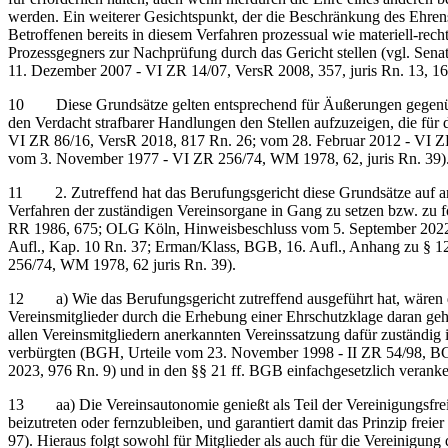
werden. Ein weiterer Gesichtspunkt, der die Beschränkung des Ehrensc
Betroffenen bereits in diesem Verfahren prozessual wie materiell-rec
Prozessgegners zur Nachprüfung durch das Gericht stellen (vgl. Sen
11. Dezember 2007 - VI ZR 14/07, VersR 2008, 357, juris Rn. 13, 16
10 Diese Grundsätze gelten entsprechend für Äußerungen gegenüber
den Verdacht strafbarer Handlungen den Stellen aufzuzeigen, die für 
VI ZR 86/16, VersR 2018, 817 Rn. 26; vom 28. Februar 2012 - VI ZR
vom 3. November 1977 - VI ZR 256/74, WM 1978, 62, juris Rn. 39)
11 2. Zutreffend hat das Berufungsgericht diese Grundsätze auf an
Verfahren der zuständigen Vereinsorgane in Gang zu setzen bzw. zu 
RR 1986, 675; OLG Köln, Hinweisbeschluss vom 5. September 2022 - 
Aufl., Kap. 10 Rn. 37; Erman/Klass, BGB, 16. Aufl., Anhang zu § 1
256/74, WM 1978, 62 juris Rn. 39).
12 a) Wie das Berufungsgericht zutreffend ausgeführt hat, wären d
Vereinsmitglieder durch die Erhebung einer Ehrschutzklage daran geh
allen Vereinsmitgliedern anerkannten Vereinssatzung dafür zuständig i
verbürgten (BGH, Urteile vom 23. November 1998 - II ZR 54/98, BG
2023, 976 Rn. 9) und in den §§ 21 ff. BGB einfachgesetzlich veranke
13 aa) Die Vereinsautonomie genießt als Teil der Vereinigungsfreih
beizutreten oder fernzubleiben, und garantiert damit das Prinzip fr
97). Hieraus folgt sowohl für Mitglieder als auch für die Vereinigung