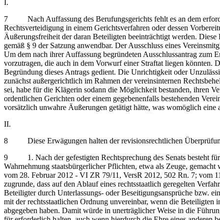
I.
7 Nach Auffassung des Berufungsgerichts fehlt es an dem erforder
Rechtsverteidigung in einem Gerichtsverfahren oder dessen Vorbereit
Äußerungsfreiheit der daran Beteiligten beeinträchtigt werden. Diese
gemäß § 9 der Satzung anwendbar. Der Ausschluss eines Vereinsmitgl
Um dem nach ihrer Auffassung begründeten Ausschlussantrag zum Erfo
vorzutragen, die auch in dem Vorwurf einer Straftat liegen könnten.
Begründung dieses Antrags gedient. Die Unrichtigkeit oder Unzulässi
zunächst außergerichtlich im Rahmen der vereinsinternen Rechtsbehel
sei, habe für die Klägerin sodann die Möglichkeit bestanden, ihren 
ordentlichen Gerichten oder einem gegebenenfalls bestehenden Verein
vorsätzlich unwahre Äußerungen getätigt hätte, was womöglich eine a
II.
8 Diese Erwägungen halten der revisionsrechtlichen Überprüfung st
9 1. Nach der gefestigten Rechtsprechung des Senats besteht für E
Wahrnehmung staatsbürgerlicher Pflichten, etwa als Zeuge, gemacht w
vom 28. Februar 2012 - VI ZR 79/11, VersR 2012, 502 Rn. 7; vom 11
zugrunde, dass auf den Ablauf eines rechtsstaatlich geregelten Verf
Beteiligter durch Unterlassungs- oder Beseitigungsansprüche bzw. ein
mit der rechtsstaatlichen Ordnung unvereinbar, wenn die Beteiligten 
abgegeben haben. Damit würde in unerträglicher Weise in die Führung
für erforderlich halten, auch wenn hierdurch die Ehre eines anderen 