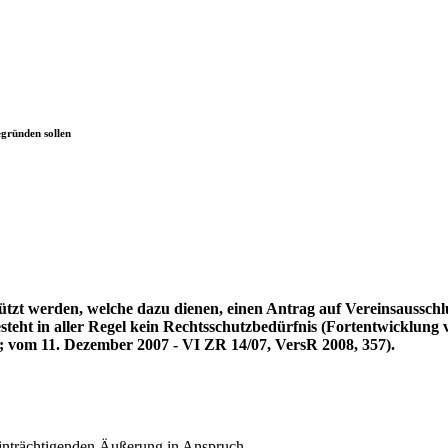
egründen sollen
ützt werden, welche dazu dienen, einen Antrag auf Vereinsaussch
esteht in aller Regel kein Rechtsschutzbedürfnis (Fortentwicklun
; vom 11. Dezember 2007 - VI ZR 14/07, VersR 2008, 357).
einträchtigenden Äußerung in Anspruch.