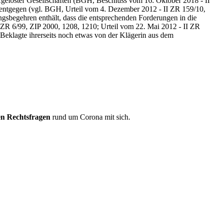
ufgelöster Gesellschaften (BGH, Beschluss vom 16. Oktober 2018 - II
ntgegen (vgl. BGH, Urteil vom 4. Dezember 2012 - II ZR 159/10,
ungsbegehren enthält, dass die entsprechenden Forderungen in die
I ZR 6/99, ZIP 2000, 1208, 1210; Urteil vom 22. Mai 2012 - II ZR
 Beklagte ihrerseits noch etwas von der Klägerin aus dem
len Rechtsfragen
rund um Corona mit sich.