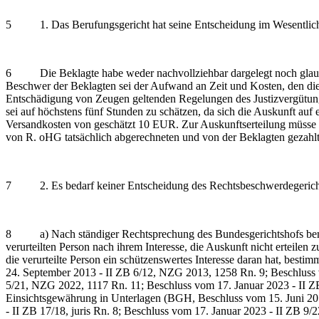
5 1. Das Berufungsgericht hat seine Entscheidung im Wesentliche
6 Die Beklagte habe weder nachvollziehbar dargelegt noch glaubhaf
Beschwer der Beklagten sei der Aufwand an Zeit und Kosten, den die
Entschädigung von Zeugen geltenden Regelungen des Justizvergütung
sei auf höchstens fünf Stunden zu schätzen, da sich die Auskunft au
Versandkosten von geschätzt 10 EUR. Zur Auskunftserteilung müsse d
von R. oHG tatsächlich abgerechneten und von der Beklagten gezahlt
7 2. Es bedarf keiner Entscheidung des Rechtsbeschwerdegerichts z
8 a) Nach ständiger Rechtsprechung des Bundesgerichtshofs bemiss
verurteilten Person nach ihrem Interesse, die Auskunft nicht erteile
die verurteilte Person ein schützenswertes Interesse daran hat, be
24. September 2013 - II ZB 6/12, NZG 2013, 1258 Rn. 9; Beschluss vo
5/21, NZG 2022, 1117 Rn. 11; Beschluss vom 17. Januar 2023 - II ZB
Einsichtsgewährung in Unterlagen (BGH, Beschluss vom 15. Juni 20
- II ZB 17/18, juris Rn. 8; Beschluss vom 17. Januar 2023 - II ZB 9