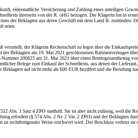
nft, eidesstattliche Versicherung und Zahlung eines anteiligen Gewin
nelltests ihrerseits von der R. oHG bezogen. Die Klägerin hat in erste
winns der Beklagten aus deren Geschäft mit dem Land B. zustünden. D
t seien.
erurteilt, der Klägerin Rechenschaft zu legen über die Einkaufsprei
d der Beklagten am 19. Mai 2021 geschlossenen Rahmenvertrages über 
eg-Nummer 200825 am 31. Mai 2021 über einen Bruttogesamtbetrag von
tlicher Belege zum Einkauf der Schnelltests, aus denen der Lieferant,
 Beklagten auf nicht mehr als 600 EUR beziffert und die Berufung na
Abs. 1 Satz 4 ZPO statthaft. Sie ist aber nicht zulässig, weil die R
chung erfordert (§ 574 Abs. 2 Nr. 2 Var. 2 ZPO) und der Beklagten du
ht zu rechtfertigender Weise erschwert wird. Der Beschluss verletzt s