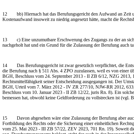
12 bb) Hiernach hat das Berufungsgericht den Aufwand an Zeit und 
Kostenaufwand insoweit zu niedrig angesetzt hätte, macht die Rechtsbe
13 c) Eine unzumutbare Erschwerung des Zugangs zu der an sich geg
nachgeholt hat und ein Grund für die Zulassung der Berufung auch tat
14 Das Berufungsgericht ist zwar gesetzlich verpflichtet, die Entsc
die Berufung nach § 511 Abs. 4 ZPO zuzulassen, weil es von einer üb
BGH, Beschluss vom 24. September 2013 - II ZB 6/12, NZG 2013, 1258
Rechtsmittelfähigkeit seiner Entscheidung ausgegangen ist. Der Umstand
BGH, Urteil vom 7. März 2012 - IV ZR 277/10, NJW-RR 2012, 633; B
Beschluss vom 10. Januar 2023 - II ZB 12/22, juris Rn. 8). Ein solcher
bemessen hat, obwohl keine Geldforderung zu vollstrecken ist (vgl. B
15 Davon abgesehen wäre eine Zulassung der Berufung aber auch ni
Fortbildung des Rechts oder die Sicherung einer einheitlichen Rechts
vom 25. Mai 2023 - III ZB 57/22, ZEV 2023, 701 Rn. 19). Soweit die