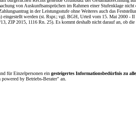
schaft bürgerlichen Rechts geltende Grundsatz der Gesamtabrechnung a
chung von Auskunftsansprüchen im Rahmen einer Stufenklage nicht e
 Zahlungsantrag in der Leistungsstufe ohne Weiteres auch das Feststell
eingestellt werden (st. Rspr.; vgl. BGH, Urteil vom 15. Mai 2000 - I
/13, ZIP 2015, 1116 Rn. 25). Es kommt deshalb nicht darauf an, ob die
nd für Einzelpersonen ein
gesteigertes Informationsbedürfnis zu al
 powered by Betriebs-Berater" an.