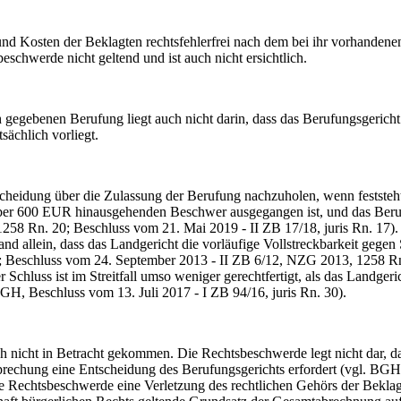
Kosten der Beklagten rechtsfehlerfrei nach dem bei ihr vorhandenen
schwerde nicht geltend und ist auch nicht ersichtlich.
ebenen Berufung liegt auch nicht darin, dass das Berufungsgericht 
sächlich vorliegt.
heidung über die Zulassung der Berufung nachzuholen, wenn feststeht, 
er 600 EUR hinausgehenden Beschwer ausgegangen ist, und das Berufungs
 Rn. 20; Beschluss vom 21. Mai 2019 - II ZB 17/18, juris Rn. 17). Hie
 allein, dass das Landgericht die vorläufige Vollstreckbarkeit gegen Si
eschluss vom 24. September 2013 - II ZB 6/12, NZG 2013, 1258 Rn. 2
 Schluss ist im Streitfall umso weniger gerechtfertigt, als das Landger
GH, Beschluss vom 13. Juli 2017 - I ZB 94/16, juris Rn. 30).
cht in Betracht gekommen. Die Rechtsbeschwerde legt nicht dar, dass
prechung eine Entscheidung des Berufungsgerichts erfordert (vgl. BGH,
 Rechtsbeschwerde eine Verletzung des rechtlichen Gehörs der Beklag