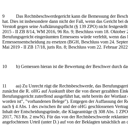
9 Das Rechtsbeschwerdegericht kann die Bemessung der Beschwer 
hat. Dies ist insbesondere dann nicht der Fall, wenn das Gericht bei
Verstoß gegen seine Aufklärungspflicht (§ 139 ZPO) nicht festgeste
2015 - II ZB 8/14, WM 2016, 96 Rn. 9; Beschluss vom 18. Oktober 2
Berufungsgericht eingeräumten Ermessens würde verfehlt, wenn das R
Ermessensentscheidung zu ersetzen (BGH, Beschluss vom 24. Septem
Mai 2019 - II ZB 17/18, juris Rn. 8; Beschluss vom 22. Februar 202
10 b) Gemessen hieran ist die Bewertung der Beschwer durch das Ber
11 aa) Zu Unrecht rügt die Rechtsbeschwerde, das Berufungsgericht 
zunächst die R. oHG auf Auskunft über die von dieser gezahlten Eink
Berufungsgericht zutreffend ausgeführt hat, steht bereits der Wortlau
worden ist", "vorhandenen Belege"). Entgegen der Auffassung der Rec
nach § 4 Abs. 1 des zwischen ihr und der oHG geschlossenen Vertrags
Inhalt der Entscheidungsgründe, die Klageanträge (§ 308 Abs. 1 Z
2017, 763 Rn. 2 mwN). Für das von der Rechtsbeschwerde reklamierte
angefochtenen Urteil (unter D.) auf von der Beklagten tatsächlich an