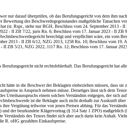
nur darauf überprüfen, ob das Berufungsgericht von dem ihm nach 
 der Bewertung des Beschwerdegegenstandes maßgebliche Tatsachen verfa
llt hat (st. Rspr., siehe nur BGH, Beschluss vom 24. September 2013 
022 - II ZB 7/22, juris Rn. 6; Beschluss vom 17. Januar 2023 - II ZB
echtsbeschwerdegericht berechtigt und verpflichtet wäre, ein vom Beru
ber 2013 - II ZB 6/12, NZG 2013, 1258 Rn. 10; Beschluss vom 19. Ap
2 - II ZB 5/21, NZG 2022, 1117 Rn. 12; Beschluss vom 17. Januar 202
ufungsgericht nicht rechtsfehlerhaft. Das Berufungsgericht hat alle 
hätte in die Beschwer der Beklagten einbeziehen müssen, dass sie zu
aufspreise in Anspruch nehmen müsse. Derartiges lässt sich dem Tenor
t des Urteilsausspruchs einem solchen Verständnis entgegen, der sich a
htsbeschwerde ist die Beklagte auch nicht deshalb zur Auskunft über 
 ihre Vergütung teilweise von jenen Preisen abhing. Für das Verständn
PO) und der beurkundete Klägervortrag (§ 314 Satz 1 ZPO) maßgebli
 Verständnis des Tenors findet sich aber auch darin kein Anhalt. Vie
 die R. oHG gezahlten Einkaufspreise.