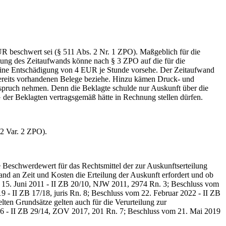
 beschwert sei (§ 511 Abs. 2 Nr. 1 ZPO). Maßgeblich für die
tung des Zeitaufwands könne nach § 3 ZPO auf die für die
 eine Entschädigung von 4 EUR je Stunde vorsehe. Der Zeitaufwand
e bereits vorhandenen Belege beziehe. Hinzu kämen Druck- und
nspruch nehmen. Denn die Beklagte schulde nur Auskunft über die
 der Beklagten vertragsgemäß hätte in Rechnung stellen dürfen.
2 Var. 2 ZPO).
eschwerdewert für das Rechtsmittel der zur Auskunftserteilung
wand an Zeit und Kosten die Erteilung der Auskunft erfordert und ob
m 15. Juni 2011 - II ZB 20/10, NJW 2011, 2974 Rn. 3; Beschluss vom
 - II ZB 17/18, juris Rn. 8; Beschluss vom 22. Februar 2022 - II ZB
ten Grundsätze gelten auch für die Verurteilung zur
16 - II ZB 29/14, ZOV 2017, 201 Rn. 7; Beschluss vom 21. Mai 2019