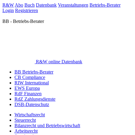
R&W
Abo
Buch
Datenbank
Veranstaltungen
Betriebs-Berater
Login
Registrieren
BB - Betriebs-Berater
R&W online Datenbank
BB Betriebs-Berater
CB Compliance
RIW International
EWS Europa
RdF Finanzen
RdZ Zahlungsdienste
DSB-Datenschutz
Wirtschaftsrecht
Steuerrecht
Bilanzrecht und Betriebswirtschaft
Arbeitsrecht