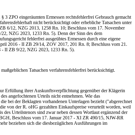
§ 3 ZPO eingeräumten Ermessen rechtsfehlerfrei Gebrauch gemacht
hrensfehlerhaft nicht berücksichtigt oder erhebliche Tatsachen unter
- II ZB 6/12, NZG 2013, 1258 Rn. 10; Beschluss vom 17. November
 9/22, NZG 2023, 1233 Rn. 5). Denn der Sinn des dem
fungsgericht fehlerfrei ausgeübtes Ermessen durch eine eigene
ril 2016 - II ZB 29/14, ZOV 2017, 201 Rn. 8; Beschluss vom 21.
3 - II ZB 9/22, NZG 2023, 1233 Rn. 5).
maßgeblichen Tatsachen verfahrensfehlerfrei berücksichtigt.
r Erfüllung ihrer Auskunftsverpflichtung gegenüber der Klägerin
 des angefochtenen Urteils nicht entnehmen. Wie das
uf die bei der Beklagten vorhandenen Unterlagen bezieht ("abgerechnet
die von der R. oHG gezahlten Einkaufspreise verurteilt worden, weil
is des Urteilstenors sind zwar neben dessen Wortlaut ergänzend der
ch (BGH, Beschluss vom 17. Januar 2017 - XI ZR 490/15, NJW-RR
lmehr beziehen sich die diesbezüglichen Ausführungen im