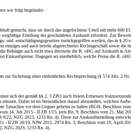
n wie folgt begründet:
t gemacht, dass sie durch das angefochtene Urteil mit mehr 600 EUR
 sorgfältige Erteilung der geschuldeten Auskunft erfordere. Zur Bewer
s- und -entschädigungsgesetzes zurückgegriffen werden, das in § 20
f ein einziges und auch bereits abgerechnetes Rechtsgeschäft sowie di
ie Beklagte auch nicht etwa ihrerseits die R. oHG auf Auskunft in A
en Einkaufspreise. Dagegen sei unerheblich, welche Preise die R. oHG
ur Sicherung einer einheitlichen Rechtsprechung (§ 574 Abs. 2 Nr. 
t sich der gemäß §§ 2, 3 ZPO nach freiem Ermessen festzusetzende B
n zu müssen. Dabei ist im Wesentlichen darauf abzustellen, welchen Auf
stimmte Tatsachen vor dem Gegner geheim zu halten (BGH, Beschluss vo
m 14. Juli 2015 - II ZB 1/15, juris Rn. 9; Beschluss vom 21. Mai 2019
 9/22, NZG 2023, 1233 Rn. 4). Diese zur Auskunftserteilung entwickel
11 - II ZB 20/10, NJW 2011, 2974 Rn. 3; Beschluss vom 19. April 20
/22, NZG 2023, 1233 Rn. 4).