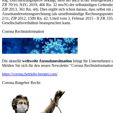
sog. Durchsetzungssperre beklagt, steht der auch in der Innengesell
ZR 70/16, NZG 2019, 466 Rn. 32 mwN) der selbständigen Geltendma
ZIP 2013, 361 Rn. 44). Dies ergibt sich schon daraus, dass selbst ein
Auseinandersetzungsrechnung (als unselbstständige Rechnungsposten) 
2/11, ZIP 2012, 1500 Rn. 42; Urteil vom 3. Februar 2015 - II ZR 335
Gesellschaftsverhältnis beanspruchen kann.
Corona Rechtsinformation
Die aktuelle
weltweite Ausnahmesituation
bringt für Unternehmen u
Melden Sie sich für den neuen Newsletter "Corona Rechtsinformation
https://corona.betriebs-berater.com/
Corona-Ratgeber Recht: