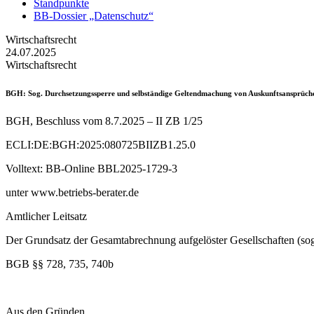
Standpunkte
BB-Dossier „Datenschutz“
Wirtschaftsrecht
24.07.2025
Wirtschaftsrecht
BGH
: Sog. Durchsetzungssperre und selbständige Geltendmachung von Auskunftsansprüch
BGH, Beschluss vom 8.7.2025 – II ZB 1/25
ECLI:DE:BGH:2025:080725BIIZB1.25.0
Volltext: BB-Online BBL2025-1729-3
unter www.betriebs-berater.de
Amtlicher Leitsatz
Der Grundsatz der Gesamtabrechnung aufgelöster Gesellschaften (so
BGB §§ 728, 735, 740b
Aus den Gründen