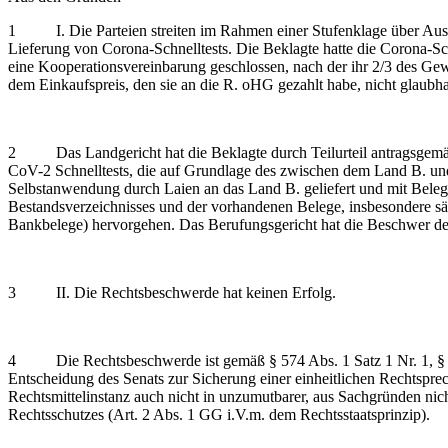
1 I. Die Parteien streiten im Rahmen einer Stufenklage über Ausku
Lieferung von Corona-Schnelltests. Die Beklagte hatte die Corona-Sch
eine Kooperationsvereinbarung geschlossen, nach der ihr 2/3 des Ge
dem Einkaufspreis, den sie an die R. oHG gezahlt habe, nicht glaubhaf
2 Das Landgericht hat die Beklagte durch Teilurteil antragsgemäß v
CoV-2 Schnelltests, die auf Grundlage des zwischen dem Land B. un
Selbstanwendung durch Laien an das Land B. geliefert und mit Bel
Bestandsverzeichnisses und der vorhandenen Belege, insbesondere säm
Bankbelege) hervorgehen. Das Berufungsgericht hat die Beschwer der
3 II. Die Rechtsbeschwerde hat keinen Erfolg.
4 Die Rechtsbeschwerde ist gemäß § 574 Abs. 1 Satz 1 Nr. 1, § 522 
Entscheidung des Senats zur Sicherung einer einheitlichen Rechtspre
Rechtsmittelinstanz auch nicht in unzumutbarer, aus Sachgründen nic
Rechtsschutzes (Art. 2 Abs. 1 GG i.V.m. dem Rechtsstaatsprinzip).