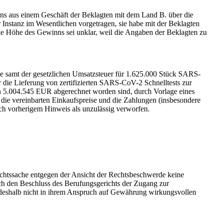
ns aus einem Geschäft der Beklagten mit dem Land B. über die
r Instanz im Wesentlichen vorgetragen, sie habe mit der Beklagten
ie Höhe des Gewinns sei unklar, weil die Angaben der Beklagten zu
se samt der gesetzlichen Umsatzsteuer für 1.625.000 Stück SARS-
die Lieferung von zertifizierten SARS-CoV-2 Schnelltests zur
 5.004.545 EUR abgerechnet worden sind, durch Vorlage eines
 die vereinbarten Einkaufspreise und die Zahlungen (insbesondere
ch vorherigem Hinweis als unzulässig verworfen.
echtssache entgegen der Ansicht der Rechtsbeschwerde keine
rch den Beschluss des Berufungsgerichts der Zugang zur
ie deshalb nicht in ihrem Anspruch auf Gewährung wirkungsvollen