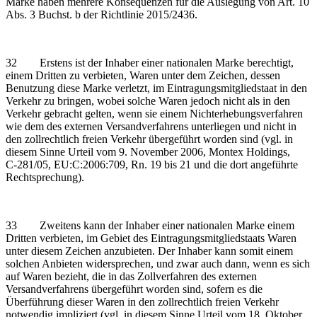
Marke haben mehrere Konsequenzen für die Auslegung von Art. 10
Abs. 3 Buchst. b der Richtlinie 2015/2436.
32 Erstens ist der Inhaber einer nationalen Marke berechtigt,
einem Dritten zu verbieten, Waren unter dem Zeichen, dessen
Benutzung diese Marke verletzt, im Eintragungsmitgliedstaat in den
Verkehr zu bringen, wobei solche Waren jedoch nicht als in den
Verkehr gebracht gelten, wenn sie einem Nichterhebungsverfahren
wie dem des externen Versandverfahrens unterliegen und nicht in
den zollrechtlich freien Verkehr übergeführt worden sind (vgl. in
diesem Sinne Urteil vom 9. November 2006, Montex Holdings,
C‑281/05, EU:C:2006:709, Rn. 19 bis 21 und die dort angeführte
Rechtsprechung).
33 Zweitens kann der Inhaber einer nationalen Marke einem
Dritten verbieten, im Gebiet des Eintragungsmitgliedstaats Waren
unter diesem Zeichen anzubieten. Der Inhaber kann somit einem
solchen Anbieten widersprechen, und zwar auch dann, wenn es sich
auf Waren bezieht, die in das Zollverfahren des externen
Versandverfahrens übergeführt worden sind, sofern es die
Überführung dieser Waren in den zollrechtlich freien Verkehr
notwendig impliziert (vgl. in diesem Sinne Urteil vom 18. Oktober