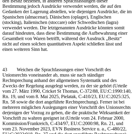
den Besitz beziehen, in anderen Sprachfassungen dieser
Bestimmung jedoch Ausdrücke verwendet werden, die auf den
Gedanken der Lagerung abstellen, wie diejenigen Ausdrücke, die im
Spanischen (almacenar), Dänischen (oplagre), Englischen
(stocking), Italienischen (stoccare) oder Schwedischen (lagra)
verwendet werden. Die letztgenannten Ausdrücke könnten somit
darauf hindeuten, dass diese Bestimmung die Aufbewahrung einer
Gesamtheit von Waren betrifft, während der Ausdruck „Besitz“
nicht auf einen solchen quantitativen Aspekt schließen lässt und
einen weiteren Sinn hat.
43 Weichen die Sprachfassungen einer Vorschrift des
Unionsrechts voneinander ab, muss sie nach ständiger
Rechtsprechung anhand der allgemeinen Systematik und des
Zwecks der Regelung ausgelegt werden, zu der sie gehört (Urteile
vom 27. März 1990, Cricket St Thomas, C‑372/88, EU:C:1990:140,
Rn. 19, und vom 8. Mai 2025, Pielatak, C‑410/23, EU:C:2025:325,
Rn. 58 sowie die dort angeführte Rechtsprechung). Ferner ist bei
mehreren möglichen Auslegungen einer Vorschrift des Unionsrechts
derjenigen der Vorzug zu geben, die die praktische Wirksamkeit der
Vorschrift zu wahren geeignet ist (Urteile vom 24. Februar 2000,
Kommission/Frankreich, C‑434/97, EU:C:2000:98, Rn. 21, und
vom 23. November 2023, EVN Business Service u. a., C‑480/22,