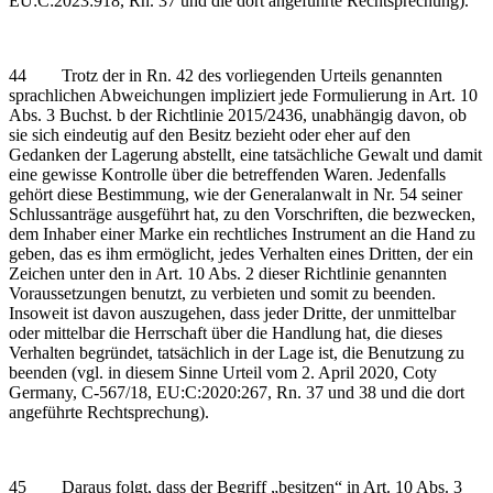
EU:C:2023:918, Rn. 37 und die dort angeführte Rechtsprechung).
44 Trotz der in Rn. 42 des vorliegenden Urteils genannten
sprachlichen Abweichungen impliziert jede Formulierung in Art. 10
Abs. 3 Buchst. b der Richtlinie 2015/2436, unabhängig davon, ob
sie sich eindeutig auf den Besitz bezieht oder eher auf den
Gedanken der Lagerung abstellt, eine tatsächliche Gewalt und damit
eine gewisse Kontrolle über die betreffenden Waren. Jedenfalls
gehört diese Bestimmung, wie der Generalanwalt in Nr. 54 seiner
Schlussanträge ausgeführt hat, zu den Vorschriften, die bezwecken,
dem Inhaber einer Marke ein rechtliches Instrument an die Hand zu
geben, das es ihm ermöglicht, jedes Verhalten eines Dritten, der ein
Zeichen unter den in Art. 10 Abs. 2 dieser Richtlinie genannten
Voraussetzungen benutzt, zu verbieten und somit zu beenden.
Insoweit ist davon auszugehen, dass jeder Dritte, der unmittelbar
oder mittelbar die Herrschaft über die Handlung hat, die dieses
Verhalten begründet, tatsächlich in der Lage ist, die Benutzung zu
beenden (vgl. in diesem Sinne Urteil vom 2. April 2020, Coty
Germany, C‑567/18, EU:C:2020:267, Rn. 37 und 38 und die dort
angeführte Rechtsprechung).
45 Daraus folgt, dass der Begriff „besitzen“ in Art. 10 Abs. 3