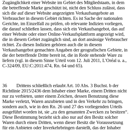
Zugänglichkeit einer Website im Gebiet des Mitgliedstaats, in dem
die betreffende Marke geschützt ist, nicht den Schluss zulässt, dass
sich die auf dieser Website angezeigten Verkaufsangebote an
Verbraucher in diesem Gebiet richten. Es ist Sache der nationalen
Gerichte, im Einzelfall zu prüfen, ob relevante Indizien vorliegen,
die darauf schließen lassen, dass sich ein Verkaufsangebot, das auf
einer Website oder einer Online-Verkaufsplattform angezeigt wird,
die in diesem Gebiet zugänglich sind, an dort ansässige Verbraucher
richtet. Zu diesen Indizien gehören auch die in diesem
Verkaufsangebot gemachten Angaben der geografischen Gebiete, in
die der betreffende Dritte bereit ist, die in Rede stehende Ware zu
liefern (vgl. in diesem Sinne Urteil vom 12. Juli 2011, L'Oréal u. a.,
C‑324/09, EU:C:2011:474, Rn. 64 und 65).
36 Drittens schließlich erlaubt Art. 10 Abs. 3 Buchst. b der
Richtlinie 2015/2436 dem Inhaber einer Marke, einem Dritten nicht
nur zu verbieten, unter einem Zeichen, dessen Benutzung diese
Marke verletzt, Waren anzubieten und in den Verkehr zu bringen,
sondern auch, wie in den Rn. 26 und 27 des vorliegenden Urteils
ausgeführt worden ist, sie „zu den genannten Zwecken zu besitzen“.
Diese Bestimmung bezieht sich also nur auf den Besitz solcher
Waren durch einen Dritten, wenn dieser Besitz die Voraussetzung
für ein Anbieten oder Inverkehrbringen darstellt, das der Inhaber