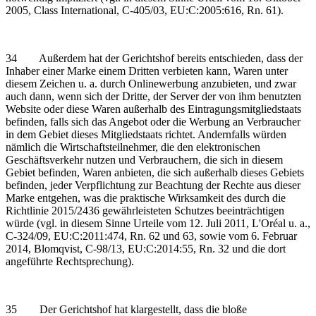
2005, Class International, C‑405/03, EU:C:2005:616, Rn. 61).
34 Außerdem hat der Gerichtshof bereits entschieden, dass der
Inhaber einer Marke einem Dritten verbieten kann, Waren unter
diesem Zeichen u. a. durch Onlinewerbung anzubieten, und zwar
auch dann, wenn sich der Dritte, der Server der von ihm benutzten
Website oder diese Waren außerhalb des Eintragungsmitgliedstaats
befinden, falls sich das Angebot oder die Werbung an Verbraucher
in dem Gebiet dieses Mitgliedstaats richtet. Andernfalls würden
nämlich die Wirtschaftsteilnehmer, die den elektronischen
Geschäftsverkehr nutzen und Verbrauchern, die sich in diesem
Gebiet befinden, Waren anbieten, die sich außerhalb dieses Gebiets
befinden, jeder Verpflichtung zur Beachtung der Rechte aus dieser
Marke entgehen, was die praktische Wirksamkeit des durch die
Richtlinie 2015/2436 gewährleisteten Schutzes beeinträchtigen
würde (vgl. in diesem Sinne Urteile vom 12. Juli 2011, L'Oréal u. a.,
C‑324/09, EU:C:2011:474, Rn. 62 und 63, sowie vom 6. Februar
2014, Blomqvist, C‑98/13, EU:C:2014:55, Rn. 32 und die dort
angeführte Rechtsprechung).
35 Der Gerichtshof hat klargestellt, dass die bloße