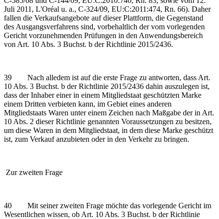
C‑585/08 und C‑144/09, EU:C:2010:740, Rn. 83, sowie vom 12.
Juli 2011, L'Oréal u. a., C‑324/09, EU:C:2011:474, Rn. 66). Daher
fallen die Verkaufsangebote auf dieser Plattform, die Gegenstand
des Ausgangsverfahrens sind, vorbehaltlich der vom vorlegenden
Gericht vorzunehmenden Prüfungen in den Anwendungsbereich
von Art. 10 Abs. 3 Buchst. b der Richtlinie 2015/2436.
39 Nach alledem ist auf die erste Frage zu antworten, dass Art.
10 Abs. 3 Buchst. b der Richtlinie 2015/2436 dahin auszulegen ist,
dass der Inhaber einer in einem Mitgliedstaat geschützten Marke
einem Dritten verbieten kann, im Gebiet eines anderen
Mitgliedstaats Waren unter einem Zeichen nach Maßgabe der in Art.
10 Abs. 2 dieser Richtlinie genannten Voraussetzungen zu besitzen,
um diese Waren in dem Mitgliedstaat, in dem diese Marke geschützt
ist, zum Verkauf anzubieten oder in den Verkehr zu bringen.
Zur zweiten Frage
40 Mit seiner zweiten Frage möchte das vorlegende Gericht im
Wesentlichen wissen, ob Art. 10 Abs. 3 Buchst. b der Richtlinie