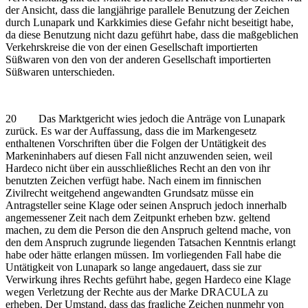
der Ansicht, dass die langjährige parallele Benutzung der Zeichen
durch Lunapark und Karkkimies diese Gefahr nicht beseitigt habe,
da diese Benutzung nicht dazu geführt habe, dass die maßgeblichen
Verkehrskreise die von der einen Gesellschaft importierten
Süßwaren von den von der anderen Gesellschaft importierten
Süßwaren unterschieden.
20 Das Marktgericht wies jedoch die Anträge von Lunapark
zurück. Es war der Auffassung, dass die im Markengesetz
enthaltenen Vorschriften über die Folgen der Untätigkeit des
Markeninhabers auf diesen Fall nicht anzuwenden seien, weil
Hardeco nicht über ein ausschließliches Recht an den von ihr
benutzten Zeichen verfügt habe. Nach einem im finnischen
Zivilrecht weitgehend angewandten Grundsatz müsse ein
Antragsteller seine Klage oder seinen Anspruch jedoch innerhalb
angemessener Zeit nach dem Zeitpunkt erheben bzw. geltend
machen, zu dem die Person die den Anspruch geltend mache, von
den dem Anspruch zugrunde liegenden Tatsachen Kenntnis erlangt
habe oder hätte erlangen müssen. Im vorliegenden Fall habe die
Untätigkeit von Lunapark so lange angedauert, dass sie zur
Verwirkung ihres Rechts geführt habe, gegen Hardeco eine Klage
wegen Verletzung der Rechte aus der Marke DRACULA zu
erheben. Der Umstand, dass das fragliche Zeichen nunmehr von