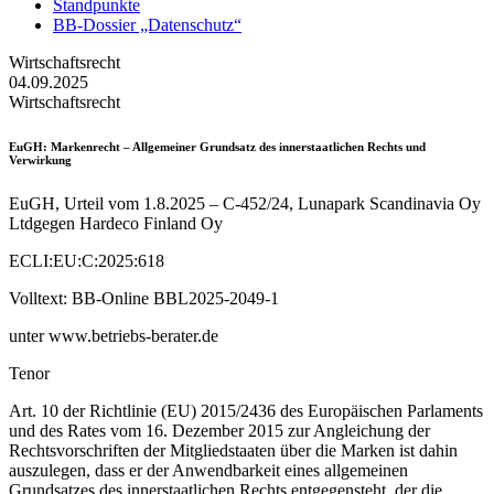
Standpunkte
BB-Dossier „Datenschutz“
Wirtschaftsrecht
04.09.2025
Wirtschaftsrecht
EuGH
: Markenrecht – Allgemeiner Grundsatz des innerstaatlichen Rechts und
Verwirkung
EuGH, Urteil vom 1.8.2025 – C-452/24, Lunapark Scandinavia Oy
Ltdgegen Hardeco Finland Oy
ECLI:EU:C:2025:618
Volltext: BB-Online BBL2025-2049-1
unter www.betriebs-berater.de
Tenor
Art. 10 der Richtlinie (EU) 2015/2436 des Europäischen Parlaments
und des Rates vom 16. Dezember 2015 zur Angleichung der
Rechtsvorschriften der Mitgliedstaaten über die Marken ist dahin
auszulegen, dass er der Anwendbarkeit eines allgemeinen
Grundsatzes des innerstaatlichen Rechts entgegensteht, der die