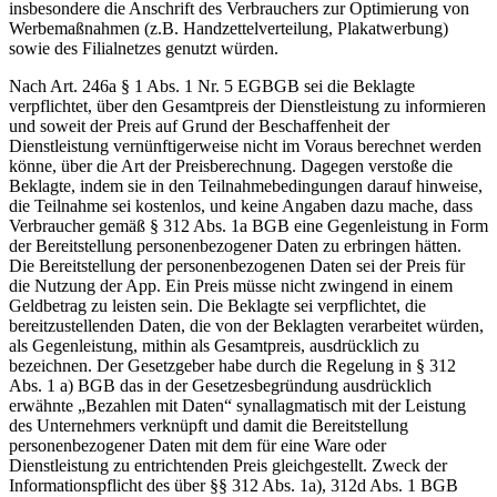
insbesondere die Anschrift des Verbrauchers zur Optimierung von
Werbemaßnahmen (z.B. Handzettelverteilung, Plakatwerbung)
sowie des Filialnetzes genutzt würden.
Nach Art. 246a § 1 Abs. 1 Nr. 5 EGBGB sei die Beklagte
verpflichtet, über den Gesamtpreis der Dienstleistung zu informieren
und soweit der Preis auf Grund der Beschaffenheit der
Dienstleistung vernünftigerweise nicht im Voraus berechnet werden
könne, über die Art der Preisberechnung. Dagegen verstoße die
Beklagte, indem sie in den Teilnahmebedingungen darauf hinweise,
die Teilnahme sei kostenlos, und keine Angaben dazu mache, dass
Verbraucher gemäß § 312 Abs. 1a BGB eine Gegenleistung in Form
der Bereitstellung personenbezogener Daten zu erbringen hätten.
Die Bereitstellung der personenbezogenen Daten sei der Preis für
die Nutzung der App. Ein Preis müsse nicht zwingend in einem
Geldbetrag zu leisten sein. Die Beklagte sei verpflichtet, die
bereitzustellenden Daten, die von der Beklagten verarbeitet würden,
als Gegenleistung, mithin als Gesamtpreis, ausdrücklich zu
bezeichnen. Der Gesetzgeber habe durch die Regelung in § 312
Abs. 1 a) BGB das in der Gesetzesbegründung ausdrücklich
erwähnte „Bezahlen mit Daten“ synallagmatisch mit der Leistung
des Unternehmers verknüpft und damit die Bereitstellung
personenbezogener Daten mit dem für eine Ware oder
Dienstleistung zu entrichtenden Preis gleichgestellt. Zweck der
Informationspflicht des über §§ 312 Abs. 1a), 312d Abs. 1 BGB