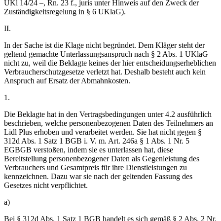
UKl 14/24 –, Rn. 23 f., juris unter Hinweis auf den Zweck der
Zuständigkeitsregelung in § 6 UKlaG).
II.
In der Sache ist die Klage nicht begründet. Dem Kläger steht der
geltend gemachte Unterlassungsanspruch nach § 2 Abs. 1 UKlaG
nicht zu, weil die Beklagte keines der hier entscheidungserheblichen
Verbraucherschutzgesetze verletzt hat. Deshalb besteht auch kein
Anspruch auf Ersatz der Abmahnkosten.
1.
Die Beklagte hat in den Vertragsbedingungen unter 4.2 ausführlich
beschrieben, welche personenbezogenen Daten des Teilnehmers an
Lidl Plus erhoben und verarbeitet werden. Sie hat nicht gegen §
312d Abs. 1 Satz 1 BGB i. V. m. Art. 246a § 1 Abs. 1 Nr. 5
EGBGB verstoßen, indem sie es unterlassen hat, diese
Bereitstellung personenbezogener Daten als Gegenleistung des
Verbrauchers und Gesamtpreis für ihre Dienstleistungen zu
kennzeichnen. Dazu war sie nach der geltenden Fassung des
Gesetzes nicht verpflichtet.
a)
Bei § 312d Abs. 1 Satz 1 BGB handelt es sich gemäß § 2 Abs. 2 Nr.