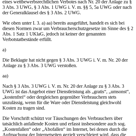
eines wettbewerbsrechtlichen Verbotes nach Nr. 20 der Anlage zu §
3 Abs. 3 UWG, § 3 Abs. 1 UWG i. V. m. §§ 5, 5a UWG oder nach
der Generalklausel des § 3 Abs. 2 UWG.
Wie oben unter I. 3. a) aa) bereits ausgeführt, handelt es sich bei
diesen Normen zwar um Verbraucherschutzgesetze im Sinne des § 2
Abs. 1 Satz 1 UKlaG, jedoch ist keiner der genannten
Verbotstatbestände erfüllt.
a)
Die Beklagte hat nicht gegen § 3 Abs. 3 UWG i. V. m. Nr. 20 der
Anlage zu § 3 Abs. 3 UWG verstoßen.
aa)
Nach § 3 Abs. 3 UWG i. V. m. Nr. 20 der Anlage zu § 3 Abs. 3
UWG ist das Angebot einer Dienstleistung als „gratis“, „umsonst“,
„kostenfrei“ oder dergleichen gegenüber Verbrauchern stets
unzulässig, wenn für die Ware oder Dienstleistung gleichwohl
Kosten zu tragen sind.
Die Vorschrift schützt vor Täuschungen des Verbrauchers über
tatsächlich anfallende Kosten und erfasst insbesondere auch sog.
„Kostenfallen“ oder „Abofallen“ im Internet, bei denen durch die
Aufmachung der Internetseiten gezielt verschleiert wird, dass die