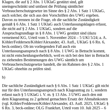
Klagen, die auf § 2 Abs. 1 UKlaG gestützt sind, gilt
uneingeschränkt und umfasst die Prüfung sämtlicher
Verbraucherschutzgesetze im Sinne des § 2 Abs. 1 Satz 1 UKlaG,
auch solcher, die sich aus den Vorschriften des UWG ergeben.
Davon zu trennen ist die Frage, ob die sachliche Zuständigkeit
gemäß § 6 Abs. 1 Satz 1 UKlaG auch Unterlassungsklagen erfasst,
die nicht auf § 2 Abs. 1 UKlaG, sondern auf die
Anspruchsgrundlage in § 8 Abs. 1 UWG gestützt sind (dazu
verneinend KG, Urteil vom 5. November 2024 – 5 UKl 5/24; a. A.
Köhler/Feddersen/Köhler/Alexander, 43. Aufl., UKlaG § 6 Rn. 6,
beck-online). Ob im vorliegenden Fall auch ein
Unterlassungsanspruch nach § 8 Abs. 1 UWG in Betracht kommt,
ist nicht entscheidungserheblich, weil es sich bei den hier in Betracht
zu ziehenden Bestimmungen des UWG sämtlich um
Verbraucherschutzgesetze handelt, die im Rahmen des § 2 Abs. 1
UKlaG ohnehin zu prüfen sind.
b)
Die sachliche Zuständigkeit nach § 6 Abs. 1 Satz 1 UKlaG gilt nicht
nur für den Unterlassungsanspruch nach Klageantrag zu 1, sondern
erfasst nach § 5 UKlaG i. V. m. § 13 Abs. 3 UWG auch den mit
dem Klageantrag zu 2 geltend gemachten Ersatz der Abmahnkosten
(vgl. Köhler/Feddersen/Köhler/Alexander, 43. Aufl. 2025, UKlaG §
6 Rn. 3, beck-online; OLG Frankfurt, Urteil vom 10. Juli 2025 – 6