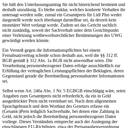
Sie hält den Unterlassungsantrag für nicht hinreichend bestimmt und
deshalb unzulässig. Es bleibe unklar, welches konkrete Verhalten ihr
untersagt werden solle, zumal ein Gesamtpreis für Lidl Plus weder
dargestellt werde noch überhaupt darstellbar sei, da derzeit kein
monetärer Wert verlangt werde. Zudem sei das Gericht sachlich
nicht zuständig, soweit der Sachverhalt unter dem Gesichtspunkt
einer Verletzung wettbewerbsrechtlicher Bestimmungen des UWG
gewürdigt werden könnte.
Ein Verstoß gegen die Informationspflichten bei einem
Fernabsatzvertrag scheide schon deshalb aus, weil die §§ 312 ff.
BGB gemäß § 312 Abs. 1a BGB nicht anwendbar seien. Die
Verarbeitung personenbezogener Daten erfolge ausschließlich zur
Erfüllung der vertraglichen Leistungspflichten der Beklagten, deren
Gegenstand gerade die Bereitstellung personalisierter Informationen
sei.
Selbst wenn Art. 246a Abs. 1 Nr. 5 EGBGB einschlägig wäre, seien
Angaben zum Gesamtpreis nicht erforderlich, da ein in Geld
ausgedrückter Preis nicht vereinbart sei. Nach dem allgemeinen
Sprachgebrauch und dem Wortlaut des Gesetzes erfasse ein
(Gesamt-)Preis lediglich Sachverhalte, bei denen eine Zahlung in
Geld, nicht jedoch die Bereitstellung personenbezogener Daten
vorliege. Dieses Verständnis entspreche auch der Auslegung der
einschlägigen EU-Richtlinien, etwa der Preisangabenverordnung