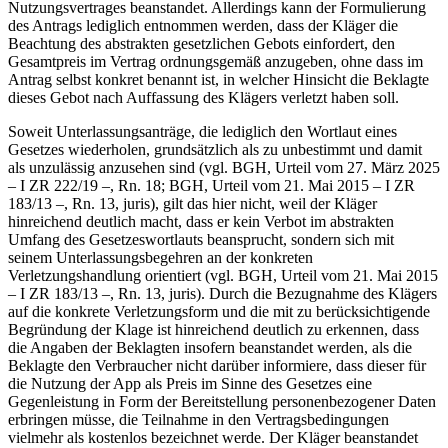
Nutzungsvertrages beanstandet. Allerdings kann der Formulierung
des Antrags lediglich entnommen werden, dass der Kläger die
Beachtung des abstrakten gesetzlichen Gebots einfordert, den
Gesamtpreis im Vertrag ordnungsgemäß anzugeben, ohne dass im
Antrag selbst konkret benannt ist, in welcher Hinsicht die Beklagte
dieses Gebot nach Auffassung des Klägers verletzt haben soll.
Soweit Unterlassungsanträge, die lediglich den Wortlaut eines
Gesetzes wiederholen, grundsätzlich als zu unbestimmt und damit
als unzulässig anzusehen sind (vgl. BGH, Urteil vom 27. März 2025
– I ZR 222/19 –, Rn. 18; BGH, Urteil vom 21. Mai 2015 – I ZR
183/13 –, Rn. 13, juris), gilt das hier nicht, weil der Kläger
hinreichend deutlich macht, dass er kein Verbot im abstrakten
Umfang des Gesetzeswortlauts beansprucht, sondern sich mit
seinem Unterlassungsbegehren an der konkreten
Verletzungshandlung orientiert (vgl. BGH, Urteil vom 21. Mai 2015
– I ZR 183/13 –, Rn. 13, juris). Durch die Bezugnahme des Klägers
auf die konkrete Verletzungsform und die mit zu berücksichtigende
Begründung der Klage ist hinreichend deutlich zu erkennen, dass
die Angaben der Beklagten insofern beanstandet werden, als die
Beklagte den Verbraucher nicht darüber informiere, dass dieser für
die Nutzung der App als Preis im Sinne des Gesetzes eine
Gegenleistung in Form der Bereitstellung personenbezogener Daten
erbringen müsse, die Teilnahme in den Vertragsbedingungen
vielmehr als kostenlos bezeichnet werde. Der Kläger beanstandet