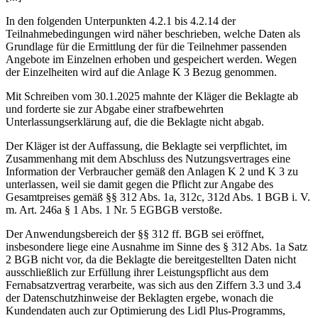
In den folgenden Unterpunkten 4.2.1 bis 4.2.14 der
Teilnahmebedingungen wird näher beschrieben, welche Daten als
Grundlage für die Ermittlung der für die Teilnehmer passenden
Angebote im Einzelnen erhoben und gespeichert werden. Wegen
der Einzelheiten wird auf die Anlage K 3 Bezug genommen.
Mit Schreiben vom 30.1.2025 mahnte der Kläger die Beklagte ab
und forderte sie zur Abgabe einer strafbewehrten
Unterlassungserklärung auf, die die Beklagte nicht abgab.
Der Kläger ist der Auffassung, die Beklagte sei verpflichtet, im
Zusammenhang mit dem Abschluss des Nutzungsvertrages eine
Information der Verbraucher gemäß den Anlagen K 2 und K 3 zu
unterlassen, weil sie damit gegen die Pflicht zur Angabe des
Gesamtpreises gemäß §§ 312 Abs. 1a, 312c, 312d Abs. 1 BGB i. V.
m. Art. 246a § 1 Abs. 1 Nr. 5 EGBGB verstoße.
Der Anwendungsbereich der §§ 312 ff. BGB sei eröffnet,
insbesondere liege eine Ausnahme im Sinne des § 312 Abs. 1a Satz
2 BGB nicht vor, da die Beklagte die bereitgestellten Daten nicht
ausschließlich zur Erfüllung ihrer Leistungspflicht aus dem
Fernabsatzvertrag verarbeite, was sich aus den Ziffern 3.3 und 3.4
der Datenschutzhinweise der Beklagten ergebe, wonach die
Kundendaten auch zur Optimierung des Lidl Plus-Programms,