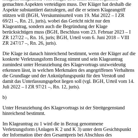
gemachten Aspekten verteidigen muss. Der Kläger hat deshalb die
Aspekte substantiiert darzulegen, auf die er seinen Klageangriff
stützen will (BGH, Versäumnisurteil vom 19. Mai 2022 – I ZR
69/21 –, Rn. 21, juris), wobei das Gericht nicht nur den
Klageantrag, sondern auch die Begründung der Klage
berücksichtigen muss (BGH, Beschluss vom 23. Februar 2023 – I
ZR 127/22 –, Rn. 16, juris; BGH, Urteil vom 6. Juni 2018 – VIII
ZR 247/17 –, Rn. 26, juris).
Die Klage ist danach hinreichend bestimmt, wenn der Kläger auf die
konkrete Verletzungsform Bezug nimmt und sein Klageantrag
zumindest unter Heranziehung des Klagevortrags unzweideutig
erkennen lässt, in welchen Merkmalen des angegriffenen Verhaltens
die Grundlage und der Anknüpfungspunkt für den Verstoß und
damit das Unterlassungsgebot liegen soll (vgl. BGH, Urteil vom 14.
Juli 2022 – I ZR 97/21 –, Rn. 12, juris).
b)
Unter Heranziehung des Klagevortrags ist der Streitgegenstand
hinreichend bestimmt.
Im Klageantrag zu 1 wird die in Bezug genommene
Verletzungsform (Anlagen K 2 und K 3) unter dem Gesichtspunkt
der Information über den Gesamtpreis bei Abschluss des