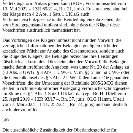
Verletzungsform Anlass geben kann (BGH, Versäumnisurteil vom
19. Mai 2022 – I ZR 69/21 –, Rn. 21, juris). Entsprechend sind bei
der Klage nach § 2 Abs. 1 Satz 1 UKlaG auch
Verbraucherschutzgesetze in die Beurteilung einzubeziehen, die
vom Streitgegenstand umfasst sind, ohne dass der Kläger diese
Vorschriften ausdrücklich thematisiert hat.
Das Vorbringen des Klägers umfasst nicht nur den Vorwurf, die
vertraglichen Informationen der Beklagten genügten nicht der
gesetzlichen Pflicht zur Angabe des Gesamtpreises, sondern auch
die Rüge des Klägers, die Beklagte bezeichne ihre Leistungen
fälschlich als kostenlos. Dies beinhaltet den Vorwurf, die Beklagte
mache damit irreführende Angaben, was unter Nr. 20 der Anlage zu
§ 3 Abs. 3 UWG, § 3 Abs. 1 UWG i. V. m. §§ 5 und 5a UWG oder
die Generalklausel des § 3 Abs. 2 UWG fallen kann. Die genannten
Vorschriften, die der Umsetzung der Richtlinie 2005/29/EG dienen,
stellen in richtlinienkonformer Auslegung Verbraucherschutzgesetze
im Sinne des § 2 Abs. 1 Satz 1 UKlaG dar (vgl. BGH, Urteil vom
25. April 2019 – I ZR 93/17 –, Rn. 37, juris; OLG Hamm, Urteil
vom 7. Mai 2024 – I-4 U 252/22 –, Rn. 74, juris) und sind deshalb
auch hier zu prüfen.
bb)
Die ausschließliche Zuständigkeit der Oberlandesgerichte für