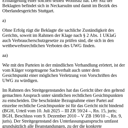
Ermangelung einer solchen seinen Wohnsitz hat. Der Sitz der
Beklagten befindet sich in Neckarsulm und damit im Bezirk des
Oberlandesgerichts Stuttgart.
a)
Ohne Erfolg rügt die Beklagte die sachliche Zuständigkeit des
Gerichts, soweit im Rahmen der Klage nach § 2 Abs. 1 UKlaG
auch Verbraucherschutzgesetze zu prüfen sind, die sich in den
wettbewerbsrechtlichen Verboten des UWG finden.
aa)
Wie mit den Parteien in der mündlichen Verhandlung erörtert, ist der
vom Kläger vorgetragene Sachverhalt auch unter dem
Gesichtspunkt einer möglichen Verletzung von Vorschriften des
UWG zu würdigen.
Im Rahmen des Streitgegenstandes hat das Gericht über den geltend
gemachten Anspruch unter sämtlichen rechtlichen Gesichtspunkten
zu entscheiden. Die beschränkte Bezugnahme einer Partei auf
einzelne rechtliche Gesichtspunkte ist für das Gericht nicht bindend
(BGH, Urteil vom 10. Juli 2025 – III ZR 59/24 –, Rn. 15, juris;
BGH, Beschluss vom 9. Dezember 2010 – V ZB 190/10 –, Rn. 9,
juris). Der Streitgegenstand des Unterlassungsanspruchs umfasst
grundsätzlich alle Beanstandungen, zu der die konkrete