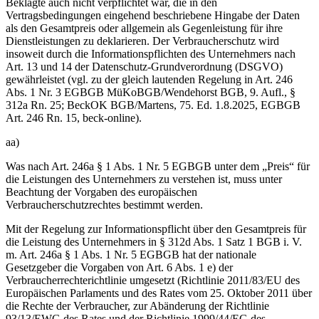
Beklagte auch nicht verpflichtet war, die in den
Vertragsbedingungen eingehend beschriebene Hingabe der Daten
als den Gesamtpreis oder allgemein als Gegenleistung für ihre
Dienstleistungen zu deklarieren. Der Verbraucherschutz wird
insoweit durch die Informationspflichten des Unternehmers nach
Art. 13 und 14 der Datenschutz-Grundverordnung (DSGVO)
gewährleistet (vgl. zu der gleich lautenden Regelung in Art. 246
Abs. 1 Nr. 3 EGBGB MüKoBGB/Wendehorst BGB, 9. Aufl., §
312a Rn. 25; BeckOK BGB/Martens, 75. Ed. 1.8.2025, EGBGB
Art. 246 Rn. 15, beck-online).
aa)
Was nach Art. 246a § 1 Abs. 1 Nr. 5 EGBGB unter dem „Preis“ für
die Leistungen des Unternehmers zu verstehen ist, muss unter
Beachtung der Vorgaben des europäischen
Verbraucherschutzrechtes bestimmt werden.
Mit der Regelung zur Informationspflicht über den Gesamtpreis für
die Leistung des Unternehmers in § 312d Abs. 1 Satz 1 BGB i. V.
m. Art. 246a § 1 Abs. 1 Nr. 5 EGBGB hat der nationale
Gesetzgeber die Vorgaben von Art. 6 Abs. 1 e) der
Verbraucherrechterichtlinie umgesetzt (Richtlinie 2011/83/EU des
Europäischen Parlaments und des Rates vom 25. Oktober 2011 über
die Rechte der Verbraucher, zur Abänderung der Richtlinie
93/13/EWG des Rates und der Richtlinie 1999/44/EG des