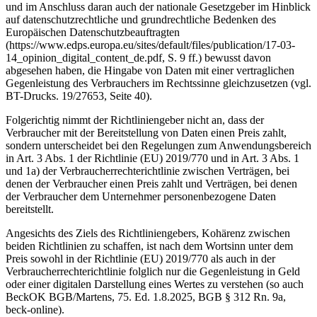
und im Anschluss daran auch der nationale Gesetzgeber im Hinblick
auf datenschutzrechtliche und grundrechtliche Bedenken des
Europäischen Datenschutzbeauftragten
(https://www.edps.europa.eu/sites/default/files/publication/17-03-
14_opinion_digital_content_de.pdf, S. 9 ff.) bewusst davon
abgesehen haben, die Hingabe von Daten mit einer vertraglichen
Gegenleistung des Verbrauchers im Rechtssinne gleichzusetzen (vgl.
BT-Drucks. 19/27653, Seite 40).
Folgerichtig nimmt der Richtliniengeber nicht an, dass der
Verbraucher mit der Bereitstellung von Daten einen Preis zahlt,
sondern unterscheidet bei den Regelungen zum Anwendungsbereich
in Art. 3 Abs. 1 der Richtlinie (EU) 2019/770 und in Art. 3 Abs. 1
und 1a) der Verbraucherrechterichtlinie zwischen Verträgen, bei
denen der Verbraucher einen Preis zahlt und Verträgen, bei denen
der Verbraucher dem Unternehmer personenbezogene Daten
bereitstellt.
Angesichts des Ziels des Richtliniengebers, Kohärenz zwischen
beiden Richtlinien zu schaffen, ist nach dem Wortsinn unter dem
Preis sowohl in der Richtlinie (EU) 2019/770 als auch in der
Verbraucherrechterichtlinie folglich nur die Gegenleistung in Geld
oder einer digitalen Darstellung eines Wertes zu verstehen (so auch
BeckOK BGB/Martens, 75. Ed. 1.8.2025, BGB § 312 Rn. 9a,
beck-online).