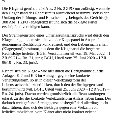
Die Klage ist gemäß § 253 Abs. 2 Nr. 2 ZPO nur zulässig, wenn sie
den Gegenstand des Rechtsstreits ausreichend bestimmt, sodass der
Umfang der Prüfungs- und Entscheidungsbefugnis des Gerichts (§
308 Abs. 1 ZPO) abgegrenzt ist und sich die beklagte Partei
erschöpfend verteidigen kann.
Der Streitgegenstand eines Unterlassungsanspruchs wird durch den
Klageantrag, in dem sich die von der Klagepartei in Anspruch
genommene Rechtsfolge konkretisiert, und den Lebenssachverhalt
(Klagegrund) bestimmt, aus dem die Klagepartei die begehrte
Rechtsfolge herleitet (BGH, Versäumnisurteil vom 19. Mai 2022 – I
ZR 69/21 –, Rn. 21, juris; BGH, Urteil vom 25. Juni 2020 – I ZR
96/19 –, Rn. 23, juris).
Richtet sich die Klage – wie hier durch die Bezugnahme auf die
Anlagen K 2 und K 3 im Antrag – gegen eine konkrete
Verletzungsform, so ist in dieser Verletzungsform der
Lebenssachverhalt zu erblicken, durch den der Streitgegenstand
bestimmt wird (vgl. BGH, Urteil vom 25. Juni 2020 – I ZR 96/19 –,
Rn. 24, juris). Davon werden grundsätzlich alle Beanstandungen
erfasst, zu der die konkrete Verletzungsform Anlass geben kann. Der
dadurch weit gefasste Streitgegenstandsbegriff darf allerdings nicht
dazu führen, dass sich der Beklagte gegen eine Vielzahl von
lediglich möglichen, vom Kläger aber nicht konkret geltend