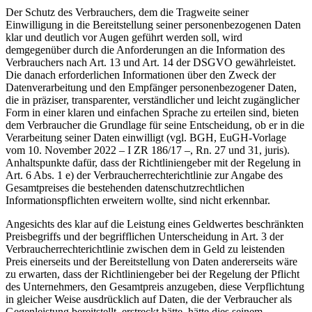
Der Schutz des Verbrauchers, dem die Tragweite seiner
Einwilligung in die Bereitstellung seiner personenbezogenen Daten
klar und deutlich vor Augen geführt werden soll, wird
demgegenüber durch die Anforderungen an die Information des
Verbrauchers nach Art. 13 und Art. 14 der DSGVO gewährleistet.
Die danach erforderlichen Informationen über den Zweck der
Datenverarbeitung und den Empfänger personenbezogener Daten,
die in präziser, transparenter, verständlicher und leicht zugänglicher
Form in einer klaren und einfachen Sprache zu erteilen sind, bieten
dem Verbraucher die Grundlage für seine Entscheidung, ob er in die
Verarbeitung seiner Daten einwilligt (vgl. BGH, EuGH-Vorlage
vom 10. November 2022 – I ZR 186/17 –, Rn. 27 und 31, juris).
Anhaltspunkte dafür, dass der Richtliniengeber mit der Regelung in
Art. 6 Abs. 1 e) der Verbraucherrechterichtlinie zur Angabe des
Gesamtpreises die bestehenden datenschutzrechtlichen
Informationspflichten erweitern wollte, sind nicht erkennbar.
Angesichts des klar auf die Leistung eines Geldwertes beschränkten
Preisbegriffs und der begrifflichen Unterscheidung in Art. 3 der
Verbraucherrechterichtlinie zwischen dem in Geld zu leistenden
Preis einerseits und der Bereitstellung von Daten andererseits wäre
zu erwarten, dass der Richtliniengeber bei der Regelung der Pflicht
des Unternehmers, den Gesamtpreis anzugeben, diese Verpflichtung
in gleicher Weise ausdrücklich auf Daten, die der Verbraucher als
Gegenleistung bereitstellt, erstreckt hätte, hätte dies seinem