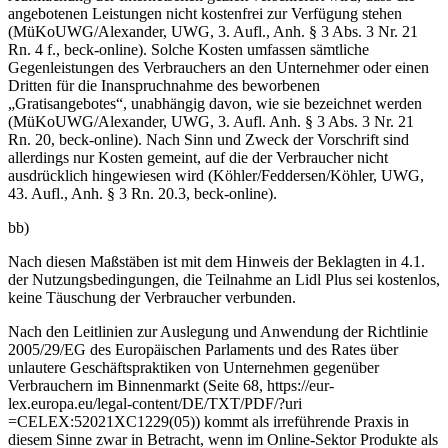
angebotenen Leistungen nicht kostenfrei zur Verfügung stehen
(MüKoUWG/Alexander, UWG, 3. Aufl., Anh. § 3 Abs. 3 Nr. 21
Rn. 4 f., beck-online). Solche Kosten umfassen sämtliche
Gegenleistungen des Verbrauchers an den Unternehmer oder einen
Dritten für die Inanspruchnahme des beworbenen
„Gratisangebotes“, unabhängig davon, wie sie bezeichnet werden
(MüKoUWG/Alexander, UWG, 3. Aufl. Anh. § 3 Abs. 3 Nr. 21
Rn. 20, beck-online). Nach Sinn und Zweck der Vorschrift sind
allerdings nur Kosten gemeint, auf die der Verbraucher nicht
ausdrücklich hingewiesen wird (Köhler/Feddersen/Köhler, UWG,
43. Aufl., Anh. § 3 Rn. 20.3, beck-online).
bb)
Nach diesen Maßstäben ist mit dem Hinweis der Beklagten in 4.1.
der Nutzungsbedingungen, die Teilnahme an Lidl Plus sei kostenlos,
keine Täuschung der Verbraucher verbunden.
Nach den Leitlinien zur Auslegung und Anwendung der Richtlinie
2005/29/EG des Europäischen Parlaments und des Rates über
unlautere Geschäftspraktiken von Unternehmen gegenüber
Verbrauchern im Binnenmarkt (Seite 68, https://eur-
lex.europa.eu/legal-content/DE/TXT/PDF/?uri
=CELEX:52021XC1229(05)) kommt als irreführende Praxis in
diesem Sinne zwar in Betracht, wenn im Online-Sektor Produkte als