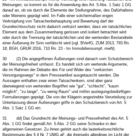
Meinungen, so kommt es für die Anwendung des Art. 5 Abs. 1 Satz 1 GG
darauf an, ob sie durch die Elemente der Stellungnahme, des Dafürhaltens
oder Meinens geprägt wird. Im Falle einer solchermaßen engen
Verknüpfung von Tatsachenbehauptung und Bewertung darf der
Grundrechtsschutz nicht dadurch verkürzt werden, dass ein tatsächliches
Element aus dem Zusammenhang gerissen und isoliert betrachtet wird
oder durch die Trennung der tatsächlichen und der wertenden Bestandteile
einer Äußerung ihr Sinn verfälscht wird (vgl. BVerfG, ZUM 2013, 793 Rn.
18; BGH, GRUR 2016, 710 Rn. 23 - Im Immobiliensumpf, mwN).
30
(2) Die angegriffenen Äußerungen sind danach vom Schutzbereich
der Meinungsfreiheit umfasst. Es handelt sich um wertende Argumente,
die im Rahmen der Debatte des Für und Wider des "verkürzten
Versorgungswegs" in dem Presseartikel ausgetauscht werden. Die
Aussagen enthalten zwar einen Tatsachenkern, sind aber ganz
überwiegend von wertenden Begriffen wie "gut", "schlecht", "kaum
möglich", "zu lange", "zu wenig Raum" und mithin auslegungsbedürftigen
Formulierungen geprägt. Die von der Klägerin angestrebte Verurteilung zur
Unterlassung dieser Äußerungen griffe in den Schutzbereich von Art. 5
Abs. 1 Satz 1 GG ein.
31
dd) Das Grundrecht der Meinungs- und Pressefreiheit des Art. 5
Abs. 1 GG findet gemäß Art. 5 Abs. 2 GG seine Schranke in den
allgemeinen Gesetzen. Zu ihnen gehört auch die lauterkeitsrechtliche
Bestimmung des § 4 Nr. 7 UWG aF, die ihrerseits allerdings im Licht der