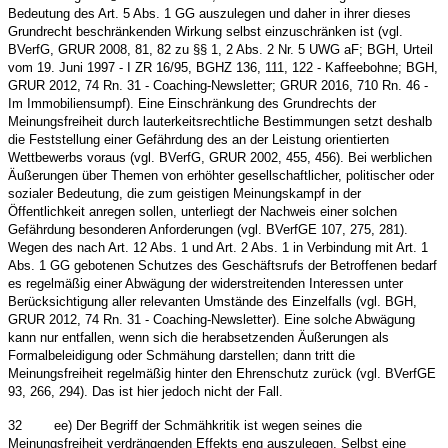
Bedeutung des Art. 5 Abs. 1 GG auszulegen und daher in ihrer dieses
Grundrecht beschränkenden Wirkung selbst einzuschränken ist (vgl.
BVerfG, GRUR 2008, 81, 82 zu §§ 1, 2 Abs. 2 Nr. 5 UWG aF; BGH, Urteil
vom 19. Juni 1997 - I ZR 16/95, BGHZ 136, 111, 122 - Kaffeebohne; BGH,
GRUR 2012, 74 Rn. 31 - Coaching-Newsletter; GRUR 2016, 710 Rn. 46 -
Im Immobiliensumpf). Eine Einschränkung des Grundrechts der
Meinungsfreiheit durch lauterkeitsrechtliche Bestimmungen setzt deshalb
die Feststellung einer Gefährdung des an der Leistung orientierten
Wettbewerbs voraus (vgl. BVerfG, GRUR 2002, 455, 456). Bei werblichen
Äußerungen über Themen von erhöhter gesellschaftlicher, politischer oder
sozialer Bedeutung, die zum geistigen Meinungskampf in der
Öffentlichkeit anregen sollen, unterliegt der Nachweis einer solchen
Gefährdung besonderen Anforderungen (vgl. BVerfGE 107, 275, 281).
Wegen des nach Art. 12 Abs. 1 und Art. 2 Abs. 1 in Verbindung mit Art. 1
Abs. 1 GG gebotenen Schutzes des Geschäftsrufs der Betroffenen bedarf
es regelmäßig einer Abwägung der widerstreitenden Interessen unter
Berücksichtigung aller relevanten Umstände des Einzelfalls (vgl. BGH,
GRUR 2012, 74 Rn. 31 - Coaching-Newsletter). Eine solche Abwägung
kann nur entfallen, wenn sich die herabsetzenden Äußerungen als
Formalbeleidigung oder Schmähung darstellen; dann tritt die
Meinungsfreiheit regelmäßig hinter den Ehrenschutz zurück (vgl. BVerfGE
93, 266, 294). Das ist hier jedoch nicht der Fall.
32
ee) Der Begriff der Schmähkritik ist wegen seines die
Meinungsfreiheit verdrängenden Effekts eng auszulegen. Selbst eine