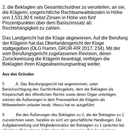
2. die Beklagten als Gesamtschuldner zu verurteilen, an sie,
die Klägerin, vorgerichtliche Rechtsanwaltskosten in Höhe
von 1.531,90 € nebst Zinsen in Höhe von fünf
Prozentpunkten über dem Basiszinssatz ab
Rechtshängigkeit zu zahlen.
Das Landgericht hat die Klage abgewiesen. Auf die Berufung
der Klägerin hat das Oberlandesgericht der Klage
stattgegeben (OLG Hamm, GRUR-RR 2017, 234). Mit der
vom Berufungsgericht zugelassenen Revision, deren
Zurückweisung die Klägerin beantragt, verfolgen die
Beklagten ihren Klageabweisungsantrag weiter.
Aus den Gründen
5
A. Das Berufungsgericht hat angenommen, unter
Berücksichtigung des Sachlichkeitsgebots, dem die Beklagten als
Körperschaft des öffentlichen Rechts sowie deren Organ unterlägen,
setzten die Äußerungen in dem Presseartikel die Klägerin als
Mitbewerberin unlauter herab. Hierzu hat es ausgeführt:
6
Bei den Äußerungen des Beklagten zu 2, die der Beklagten zu 1
zuzurechnen seien, handele es sich um geschäftliche Handlungen. Die
Aufgabenstellung und Mitgliederstruktur der Beklagten zu 1 sprächen bei