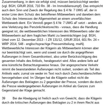
Zusammenhang, in dem sie erfolgt sind, müssen berücksichtigt werden
(vgl. BGH, GRUR 2016, 710 Rn. 38 - Im Immobiliensumpf). Das entspricht
auch dem Sinn und Zweck der Regelung des § 4 Nr. 7 UWG aF, der in
erster Linie dem Schutz des betroffenen Mitbewerbers und daneben dem
Schutz des Interesses der Allgemeinheit an einem unverfälschten
Wettbewerb dient. Ein Verstoß gegen § 4 Nr. 7 UWG aF setzt - anders als
eine Verletzung des Persönlichkeitsrechts - voraus, dass die Handlung
geeignet ist, die wettbewerblichen Interessen des Mitbewerbers oder der
Mitbewerberin auf dem fraglichen Markt zu beeinträchtigen (vgl. BGH,
Urteil vom 12. Dezember 2013 - I ZR 131/12, GRUR 2014, 601 Rn. 24 =
WRP 2014, 548 - englischsprachige Pressemitteilung, mwN).
Wettbewerbliche Interessen der Klägerin als Mitbewerberin können aber
nur beeinträchtigt sein, wenn und soweit sie durch die angegriffenen
Äußerungen in ihrem Gesamtkontext, also unter Berücksichtigung des
gesamten Inhalts des Artikels, herabgesetzt wird. Alles andere liefe auf
eine künstliche Betrachtungsweise hinaus. Der angesprochene Verkehr
nimmt die beanstandeten Äußerungen nicht isoliert, sondern als Teil des
Artikels wahr, zumal sie weder im Text noch durch Zwischenüberschriften
hervorgehoben sind. Im Übrigen hat die Klägerin selbst nicht die
Äußerungen des Beklagten zu 2 gegenüber der Presse, sondern die durch
die Presse wiedergegebenen Äußerungen im Artikel als Ganzes zum
Gegenstand der Klage gemacht.
39
Bei der Abwägung ist freilich auch von Gewicht, dass die Klägerin
durch die kritischen Äußerungen des Beklagten zu 2 in ihrem Recht aus