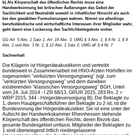
b) Als Körperschaft des öffentlichen Rechts muss eine
Handwerksinnung bei kritischen Äußerungen das Gebot der
Sachlichkeit und Neutralität sowohl in inhaltlicher Hinsicht als auch
bei den gewählten Formulierungen wahren. Nimmt sie allerdings
berufsständische und wirtschaftliche Interessen ihrer Mitglieder wahr,
geht damit eine Lockerung des Sachlichkeitsgebots einher.
GG Art. 5 Abs. 1 Satz 1, Art. 19 Abs. 3; UWG § 3 Abs. 1, § 4 Nr. 1, § 8
Abs. 1 und Abs. 3 Nr. 1, § 12 Abs. 1 Satz 2; UWG aF § 4 Nr. 7
Sachverhalt
Die Klägerin ist Hörgeräteakustikerin und vertreibt
bundesweit in Zusammenarbeit mit HNO-Ärzten Hörhilfen im
sogenannten "verkürzten Versorgungsweg" (vgl. zum
"verkürzten Versorgungsweg" und dem daneben
existierenden "klassischen Versorgungsweg" BGH, Urteil
vom 24. Juli 2014 - I ZR 68/13, GRUR 2015, 283 Rn. 2 =
WRP 2015, 344 - Hörgeräteversorgung III). Die Beklagte zu
1, deren Hauptgeschäftsführer der Beklagte zu 2 ist, ist die
Bundesinnung der Hörgeräteakustiker. Sie ist eine unter der
Aufsicht der Handwerkskammer Rheinhessen stehende
Körperschaft des öffentlichen Rechts, deren Bezirk das
gesamte Bundesgebiet umfasst. Mitglieder der Beklagten zu
1 sind überwiegend örtlich niedergelassene