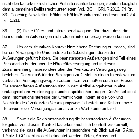
nicht den lauterkeitsrechtlichen Verhaltensanforderungen, sondern lediglich
dem allgemeinen Deliktsrecht unterliegen (vgl. BGH, GRUR 2012, 74 Rn.
33 - Coaching-Newsletter; Köhler in Köhler/Bornkamm/Feddersen aaO § 4
Rn. 1.21).
36
(2) Diese Güter- und Interessenabwägung führt dazu, dass die
beanstandeten Äußerungen nicht als unlauter untersagt werden können.
37
Um dem situativen Kontext hinreichend Rechnung zu tragen, sind
bei der Abwägung die Umstände zu berücksichtigen, die zu den
Äußerungen geführt haben. Die beanstandeten Äußerungen sind Teil eines
Presseartikels, der über die Hörgeräteversorgung und in diesem
Zusammenhang insbesondere über den "verkürzten Versorgungsweg"
berichtet. Der Anstoß für den Beklagten zu 2, sich in einem Interview zum
verkürzten Versorgungsweg zu äußern, kam von außen durch die Presse.
Die angegriffenen Äußerungen sind in dem Artikel eingebettet in eine
umfangreichere Erörterung gesundheitspolitischer Fragen. Der Artikel dient
dem Informationsinteresse der Öffentlichkeit, indem er die Vor- und
Nachteile des "verkürzten Versorgungswegs" darstellt und Kritiker sowie
Befürworter der Versorgungsalternativen zu Wort kommen lässt.
38
Soweit die Revisionserwiderung die beanstandeten Äußerungen
losgelöst von diesem Kontext lauterkeitsrechtlich beurteilt wissen will,
verkennt sie, dass die Äußerungen insbesondere mit Blick auf Art. 5 Abs.
1 Satz 1 GG nicht isoliert betrachtet werden dürfen; Anlass und