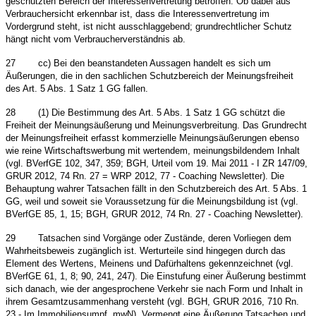
geschützten Bereich der Interessenvertretung betroffen. Ob dabei aus
Verbrauchersicht erkennbar ist, dass die Interessenvertretung im
Vordergrund steht, ist nicht ausschlaggebend; grundrechtlicher Schutz
hängt nicht vom Verbraucherverständnis ab.
27
cc) Bei den beanstandeten Aussagen handelt es sich um
Äußerungen, die in den sachlichen Schutzbereich der Meinungsfreiheit
des Art. 5 Abs. 1 Satz 1 GG fallen.
28
(1) Die Bestimmung des Art. 5 Abs. 1 Satz 1 GG schützt die
Freiheit der Meinungsäußerung und Meinungsverbreitung. Das Grundrecht
der Meinungsfreiheit erfasst kommerzielle Meinungsäußerungen ebenso
wie reine Wirtschaftswerbung mit wertendem, meinungsbildendem Inhalt
(vgl. BVerfGE 102, 347, 359; BGH, Urteil vom 19. Mai 2011 - I ZR 147/09,
GRUR 2012, 74 Rn. 27 = WRP 2012, 77 - Coaching Newsletter). Die
Behauptung wahrer Tatsachen fällt in den Schutzbereich des Art. 5 Abs. 1
GG, weil und soweit sie Voraussetzung für die Meinungsbildung ist (vgl.
BVerfGE 85, 1, 15; BGH, GRUR 2012, 74 Rn. 27 - Coaching Newsletter).
29
Tatsachen sind Vorgänge oder Zustände, deren Vorliegen dem
Wahrheitsbeweis zugänglich ist. Werturteile sind hingegen durch das
Element des Wertens, Meinens und Dafürhaltens gekennzeichnet (vgl.
BVerfGE 61, 1, 8; 90, 241, 247). Die Einstufung einer Äußerung bestimmt
sich danach, wie der angesprochene Verkehr sie nach Form und Inhalt in
ihrem Gesamtzusammenhang versteht (vgl. BGH, GRUR 2016, 710 Rn.
23 - Im Immobiliensumpf, mwN). Vermengt eine Äußerung Tatsachen und