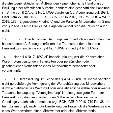
die streitgegenständlichen Äußerungen keine hoheitliche Handlung zur
Erfüllung einer öffentlichen Aufgabe, sondern eine geschäftliche Handlung
im Sinne von § 2 Abs. 1 Nr. 1 UWG darstellen (zur Abgrenzung vgl. BGH,
Urteil vom 27. Juli 2017 - I ZR 162/15, GRUR 2018, 196 Rn. 23 ff. = WRP
2018, 186 - Eigenbetrieb Friedhöfe) und die Parteien Mitbewerber im Sinne
von § 2 Abs. 1 Nr. 3 UWG sind. Dagegen wendet sich die Revision auch
nicht.
13
III. Zu Unrecht hat das Berufungsgericht jedoch angenommen, die
beanstandeten Äußerungen erfüllten den Tatbestand der unlauteren
Herabsetzung im Sinne von § 4 Nr. 7 UWG aF und § 4 Nr. 1 UWG.
14
Nach § 4 Nr. 7 UWG aF handelt unlauter, wer die Kennzeichen,
Waren, Dienstleistungen, Tätigkeiten oder persönlichen oder
geschäftlichen Verhältnisse eines Mitbewerbers herabsetzt oder
verunglimpft.
15
1. "Herabsetzung" im Sinne des § 4 Nr. 7 UWG aF ist die sachlich
nicht gerechtfertigte Verringerung der Wertschätzung des Mitbewerbers
durch ein abträgliches Werturteil oder eine abträgliche wahre oder unwahre
Tatsachenbehauptung; "Verunglimpfung" ist eine gesteigerte Form der
Herabsetzung, die darin besteht, den Mitbewerber ohne sachliche
Grundlage verächtlich zu machen (vgl. BGH, GRUR 2016, 710 Rn. 38 - Im
Immobiliensumpf, mwN). Die Beurteilung der Frage, ob die Werbeaussage
eines Wettbewerbers einen Mitbewerber oder eine Mitbewerberin