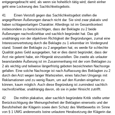
entgegengebracht wird, als wenn sie hoheitlich tätig wird; damit einher
geht eine Lockerung des Sachlichkeitsgebots.
41
Einen Verstoß gegen das Sachlichkeitsgebot stellen die
angegriffenen Äußerungen danach nicht dar. Sie sind zwar plakativ und
haben schlagwortartigen Charakter. Allerdings ist im Gesamtkontext
insbesondere zu berücksichtigen, dass der Beklagte zu 2 beide
Äußerungen nachvollziehbar und sachlich begründet hat. Das gilt
unabhängig von der objektiven Richtigkeit der Begründungen, zumal eine
Interessenvertretung durch die Beklagte zu 1 erkennbar im Vordergrund
stand. Soweit der Beklagte zu 2 angegeben hat, es werde für schlechte
Qualität gutes Geld ausgegeben, hat er dies damit begründet, dass der
Arzt nie gelernt habe, ein Hörgerät einzustellen. Die zweite als unlauter
beanstandete Äußerung ist im Zusammenhang mit der vom Beklagten zu
2 als wichtig und teilweise längerfristig geboten bezeichneten Nachsorge
gefallen. Eine solche Nachsorge ist nach Auffassung des Beklagten zu 2
durch den Arzt wegen langer Wartezeiten, eines falschen Umgangs mit
Reklamationen und zu wenig Raum, um auf den Kunden eingehen zu
können, kaum möglich. Auch diese Begründung ist zumindest sachlich
nachvollziehbar, unabhängig davon, ob sie in jeder Hinsicht zutrifft.
42
Die mithin plakative, aber sachlich begründete Kritik stellte unter
Berücksichtigung der Meinungsfreiheit der Beklagten einerseits und der
Berufsfreiheit der Klägerin sowie dem Schutz des Wettbewerbs im Sinne
von § 1 UWG andererseits keine unlautere Herabsetzung der Klägerin dar.