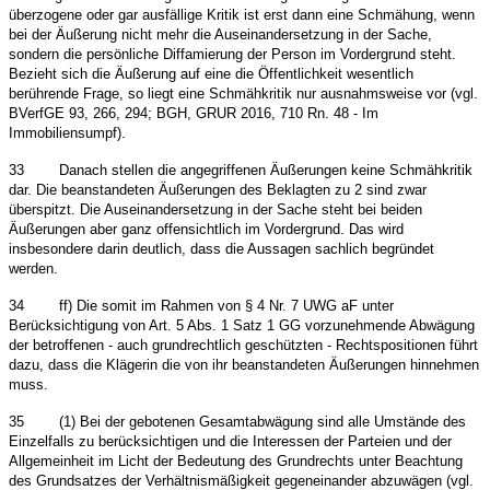
überzogene oder gar ausfällige Kritik ist erst dann eine Schmähung, wenn
bei der Äußerung nicht mehr die Auseinandersetzung in der Sache,
sondern die persönliche Diffamierung der Person im Vordergrund steht.
Bezieht sich die Äußerung auf eine die Öffentlichkeit wesentlich
berührende Frage, so liegt eine Schmähkritik nur ausnahmsweise vor (vgl.
BVerfGE 93, 266, 294; BGH, GRUR 2016, 710 Rn. 48 - Im
Immobiliensumpf).
33
Danach stellen die angegriffenen Äußerungen keine Schmähkritik
dar. Die beanstandeten Äußerungen des Beklagten zu 2 sind zwar
überspitzt. Die Auseinandersetzung in der Sache steht bei beiden
Äußerungen aber ganz offensichtlich im Vordergrund. Das wird
insbesondere darin deutlich, dass die Aussagen sachlich begründet
werden.
34
ff) Die somit im Rahmen von § 4 Nr. 7 UWG aF unter
Berücksichtigung von Art. 5 Abs. 1 Satz 1 GG vorzunehmende Abwägung
der betroffenen - auch grundrechtlich geschützten - Rechtspositionen führt
dazu, dass die Klägerin die von ihr beanstandeten Äußerungen hinnehmen
muss.
35
(1) Bei der gebotenen Gesamtabwägung sind alle Umstände des
Einzelfalls zu berücksichtigen und die Interessen der Parteien und der
Allgemeinheit im Licht der Bedeutung des Grundrechts unter Beachtung
des Grundsatzes der Verhältnismäßigkeit gegeneinander abzuwägen (vgl.