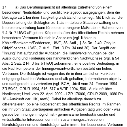
17
a) Das Berufungsgericht ist allerdings zutreffend von einem
besonderen Neutralitäts- und Sachlichkeitsgebot ausgegangen, dem die
Beklagte zu 1 bei ihrer Tätigkeit grundsätzlich unterliegt. Mit Blick auf die
Doppelstellung der Beklagten zu 1 als mittelbare Staatsverwaltung und
Interessenvertretung kann für sie ein strengerer Maßstab im Rahmen von
§ 4 Nr. 7 UWG aF gelten. Körperschaften des öffentlichen Rechts nehmen
besonderes Vertrauen für sich in Anspruch (vgl. Köhler in
Köhler/Bornkamm/Feddersen, UWG, 36. Aufl., § 3a Rn. 2.49; Ohly in
Ohly/Sosnitza, UWG, 7. Aufl., Einf. D Rn. 34 und 36). Der Begriff der
"Innung" hat aufgrund der Aufgaben, die Handwerksinnungen bei der
Ausbildung und Förderung des handwerklichen Nachwuchses (vgl. § 54
Abs. 1 Satz 2 Nr. 3 bis 6 HwO) zukommen, eine positive Bedeutung; in
die Fachkompetenz der Innungsverantwortlichen besteht ein hohes
Vertrauen. Die Beklagte ist wegen des ihr in ihrer amtlichen Funktion
entgegengebrachten Vertrauens deshalb gehalten, Informationen objektiv
und sachgerecht zu verbreiten (vgl. BGH, Urteil vom 24. Februar 1994 - I
ZR 59/92, GRUR 1994, 516, 517 = WRP 1994, 506 - Auskunft über
Notdienste; Urteil vom 22. April 2009 - I ZR 176/06, GRUR 2009, 1080 Rn.
18 - Auskunft der IHK, mwN). Dabei ist allerdings danach zu
differenzieren, ob eine Körperschaft des öffentlichen Rechts im Rahmen
der ihr vom Staat übertragenen amtlichen Aufgaben tätig wird oder - was
gerade bei Innungen möglich ist - gemeinsame berufsständische und
wirtschaftliche Interessen der in ihr zusammengeschlossenen
Berufsträgerinnen und Berufsträger wahrnimmt. Ein besonderes Vertrauen