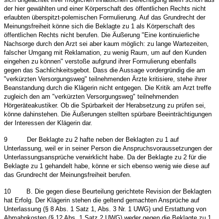
der hier gewählten und einer Körperschaft des öffentlichen Rechts nicht
erlaubten überspitzt-polemischen Formulierung. Auf das Grundrecht der
Meinungsfreiheit könne sich die Beklagte zu 1 als Körperschaft des
öffentlichen Rechts nicht berufen. Die Äußerung "Eine kontinuierliche
Nachsorge durch den Arzt sei aber kaum möglich: zu lange Wartezeiten,
falscher Umgang mit Reklamation, zu wenig Raum, um auf den Kunden
eingehen zu können" verstoße aufgrund ihrer Formulierung ebenfalls
gegen das Sachlichkeitsgebot. Dass die Aussage vordergründig die am
"verkürzten Versorgungsweg" teilnehmenden Ärzte kritisiere, stehe ihrer
Beanstandung durch die Klägerin nicht entgegen. Die Kritik am Arzt treffe
zugleich den am "verkürzten Versorgungsweg" teilnehmenden
Hörgeräteakustiker. Ob die Spürbarkeit der Herabsetzung zu prüfen sei,
könne dahinstehen. Die Äußerungen stellten spürbare Beeinträchtigungen
der Interessen der Klägerin dar.
9
Der Beklagte zu 2 hafte neben der Beklagten zu 1 auf
Unterlassung, weil er in seiner Person die Anspruchsvoraussetzungen der
Unterlassungsansprüche verwirklicht habe. Da der Beklagte zu 2 für die
Beklagte zu 1 gehandelt habe, könne er sich ebenso wenig wie diese auf
das Grundrecht der Meinungsfreiheit berufen.
10
B. Die gegen diese Beurteilung gerichtete Revision der Beklagten
hat Erfolg. Der Klägerin stehen die geltend gemachten Ansprüche auf
Unterlassung (§ 8 Abs. 1 Satz 1, Abs. 3 Nr. 1 UWG) und Erstattung von
Abmahnkosten (§ 12 Abs. 1 Satz 2 UWG) weder gegen die Beklagte zu 1