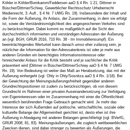
Köhler in Köhler/Bornkamm/Feddersen aaO § 4 Rn. 1.21; Dittmer in
Büscher/Dittmer/Schiwy, Gewerblicher Rechtsschutz Urheberrecht
Medienrecht, 3. Aufl., § 4 Nr. 7 UWG Rn. 19). Insbesondere der Inhalt und
die Form der Äußerung, ihr Anlass, der Zusammenhang, in dem sie erfolgt
ist, sowie die Verständnismöglichkeit des angesprochenen Verkehrs sind
zu berücksichtigen. Dabei kommt es maßgeblich auf die Sicht des
durchschnittlich informierten und verständigen Adressaten der Äußerung
an (vgl. BGH, GRUR 2016, 710 Rn. 38 - Im Immobiliensumpf). Ein
beeinträchtigendes Werturteil kann danach umso eher zulässig sein, je
nützlicher die Information für den Adressatenkreis ist oder je mehr aus
anderen Gründen ein berechtigtes Informationsinteresse oder
hinreichender Anlass für die Kritik besteht und je sachlicher die Kritik
präsentiert wird (Dittmer in Büscher/Dittmer/Schiwy aaO § 4 Nr. 7 UWG
Rn. 19). Von Bedeutung ist weiter das Maß an Herabsetzung, das mit der
Äußerung einhergeht (vgl. Ohly in Ohly/Sosnitza aaO § 4 Rn. 1/18). Bei
der Gewichtung der Meinungsäußerungsfreiheit gegenüber anderen
Grundrechtspositionen ist zudem zu berücksichtigen, ob von diesem
Grundrecht im Rahmen einer privaten Auseinandersetzung zur Verfolgung
von Eigeninteressen oder im Zusammenhang mit einer die Öffentlichkeit
wesentlich berührenden Frage Gebrauch gemacht wird. Je mehr das
Interesse der sich Äußernden auf politische, wirtschaftliche, soziale oder
kulturelle Belange der Allgemeinheit gerichtet ist, desto eher ist ihre
Äußerung in Abwägung mit anderen Belangen gerechtfertigt (vgl. BVerfG,
GRUR 2008, 81, 83). Meinungsäußerungen, die zugleich wettbewerblichen
Zwecken dienen, sind dabei strenger zu bewerten als Äußerungen, die