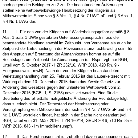
noch gegen den Beklagten zu 2 zu. Die beanstandeten Äußerungen
stellen keine wettbewerbswidrige Herabsetzung der Klägerin als
Mitbewerberin im Sinne von § 3 Abs. 1, § 4 Nr. 7 UWG aF und § 3 Abs. 1,
§ 4 Nr. 1 UWG dar.
11
I. Für den von der Klägerin auf Wiederholungsgefahr gemäß § 8
Abs. 1 Satz 1 UWG gestützten Unterlassungsanspruch muss die
beanstandete Handlung sowohl im Zeitpunkt ihrer Vornahme als auch im
Zeitpunkt der Entscheidung in der Revisionsinstanz rechtswidrig sein; für
den Anspruch auf Erstattung der Abmahnkosten kommt es auf die
Rechtslage zum Zeitpunkt der Abmahnung an (st. Rspr.; vgl. nur BGH,
Urteil vom 5. Oktober 2017 - I ZR 232/16, WRP 2018, 420 Rn. 9 -
Energieausweis, mwN). Nach der von der Klägerin beanstandeten
Verletzungshandlung vom 25. Februar 2015 ist das Lauterkeitsrecht mit
Wirkung ab dem 10. Dezember 2015 durch das Zweite Gesetz zur
Änderung des Gesetzes gegen den unlauteren Wettbewerb vom 2.
Dezember 2015 (BGBl. I, S. 2158) novelliert worden. Eine für die
Beurteilung des Streitfalls maßgebliche Änderung der Rechtslage folgt
daraus jedoch nicht. Der Tatbestand der Herabsetzung oder
Verunglimpfung von Mitbewerbern, der sich in § 4 Nr. 7 UWG aF und § 4
Nr. 1 UWG wortgleich findet, hat sich in der Sache nicht geändert (vgl.
BGH, Urteil vom 31. März 2016 - I ZR 160/14, GRUR 2016, 710 Rn. 35 =
WRP 2016, 843 - Im Immobiliensumpf).
12
II. Das Berufungsgericht ist zutreffend davon ausgegangen, dass