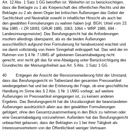
Art. 12 Abs. 1 Satz 1 GG betroffen ist. Weiterhin ist zu berücksichtigen,
dass die Beklagte zu 1 als Körperschaft des öffentlichen Rechts und der
Beklagte zu 2 als deren Organ bei kritischen Äußerungen das Gebot der
Sachlichkeit und Neutralität sowohl in inhaltlicher Hinsicht als auch bei
den gewählten Formulierungen zu wahren haben (vgl. BGH, Urteil vom 23.
Mai 1985 - I ZR 18/83, GRUR 1985, 1063, 1064 = WRP 1985, 694 -
Landesinnungsmeister). Das Berufungsgericht hat die Anforderungen
insofern allerdings überspannt, als es die beiden Äußerungen
ausschließlich aufgrund ihrer Formulierung für herabsetzend erachtet und
sie damit vollständig von ihrem Sinngehalt entkoppelt hat. Das wird der im
Rahmen von § 4 Nr. 7 UWG aF gebotenen Gesamtabwägung nicht
gerecht; erst recht gilt das für eine Abwägung unter Berücksichtigung des
Grundrechts der Meinungsfreiheit aus Art. 5 Abs. 1 Satz 1 GG.
40
Entgegen der Ansicht der Revisionserwiderung führt der Umstand,
dass das Berufungsgericht im Tatbestand den gesamten Presseartikel
wiedergegeben hat und bei der Erörterung der Frage, ob eine geschäftliche
Handlung im Sinne des § 2 Abs. 1 Nr. 1 UWG vorliegt, auf weitere
Äußerungen im Presseartikel eingegangen ist, zu keinem anderen
Ergebnis. Das Berufungsgericht hat die Unzulässigkeit der beanstandeten
Äußerungen ausdrücklich allein aus den gewählten Formulierungen
gefolgert, ohne den Gesamtzusammenhang in den Blick zu nehmen oder
eine Gesamtabwägung vorzunehmen. Außerdem hat das Berufungsgericht
unbeachtet gelassen, dass der Beklagten zu 1 bei ihrer Tätigkeit als
Interessenvertreterin von der Öffentlichkeit weniger Vertrauen