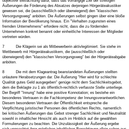
objektiver Betrachtung dafür, dass das vorrangige Ziel der streitigen
Äußerungen die Förderung des Absatzes derjenigen Hörgeräteakustiker
gewesen sei, die (ausschließlich oder überwiegend) den "klassischen
Versorgungsweg" anböten. Die Äußerungen selbst gingen über eine bloße
Information der Bevölkerung hinaus. Ein "Verhalten zugunsten eines
fremden Unternehmens" erfordere nicht, dass die zu fördernden
Unternehmen konkret benannt oder einheitliche Interessen der Mitglieder
vertreten würden.
7
Die Klägerin sei als Mitbewerberin aktivlegitimiert. Sie stehe im
Wettbewerb mit Hörgeräteakustikern, die (ausschließlich oder
überwiegend) den "klassischen Versorgungsweg" bei der Hörgeräteabgabe
anböten.
8
Die mit dem Klageantrag beanstandeten Äußerungen stellten
unlautere Herabsetzungen dar. Die Äußerung "Hier wird für schlechte
Qualität gutes Geld ausgegeben" genüge nicht dem Sachlichkeitsgebot,
dem die Beklagte zu 1 als öffentlich-rechtlich verfasste Stelle unterliege.
Der Begriff "Innung" habe eine positive Konnotation; es bestehe ein
besonderes Vertrauen in die Fachkompetenz der Innungsverantwortlichen.
Diesem besonderen Vertrauen der Öffentlichkeit entspreche die
Verpflichtung juristischer Personen des öffentlichen Rechts, namentlich
bei kritischen Äußerungen das Gebot strenger Sachlichkeit und Neutralität
sowohl in inhaltlicher Hinsicht als auch im Hinblick auf die gewählten
Formulierungen zu beachten. Die Unzulässigkeit der Äußerung ergebe
sich ungeachtet ihrer möglichen inhaltlichen Berechtigung allein schon aus