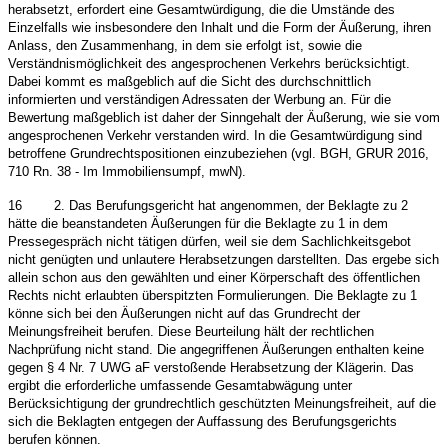
herabsetzt, erfordert eine Gesamtwürdigung, die die Umstände des
Einzelfalls wie insbesondere den Inhalt und die Form der Äußerung, ihren
Anlass, den Zusammenhang, in dem sie erfolgt ist, sowie die
Verständnismöglichkeit des angesprochenen Verkehrs berücksichtigt.
Dabei kommt es maßgeblich auf die Sicht des durchschnittlich
informierten und verständigen Adressaten der Werbung an. Für die
Bewertung maßgeblich ist daher der Sinngehalt der Äußerung, wie sie vom
angesprochenen Verkehr verstanden wird. In die Gesamtwürdigung sind
betroffene Grundrechtspositionen einzubeziehen (vgl. BGH, GRUR 2016,
710 Rn. 38 - Im Immobiliensumpf, mwN).
16
2. Das Berufungsgericht hat angenommen, der Beklagte zu 2
hätte die beanstandeten Äußerungen für die Beklagte zu 1 in dem
Pressegespräch nicht tätigen dürfen, weil sie dem Sachlichkeitsgebot
nicht genügten und unlautere Herabsetzungen darstellten. Das ergebe sich
allein schon aus den gewählten und einer Körperschaft des öffentlichen
Rechts nicht erlaubten überspitzten Formulierungen. Die Beklagte zu 1
könne sich bei den Äußerungen nicht auf das Grundrecht der
Meinungsfreiheit berufen. Diese Beurteilung hält der rechtlichen
Nachprüfung nicht stand. Die angegriffenen Äußerungen enthalten keine
gegen § 4 Nr. 7 UWG aF verstoßende Herabsetzung der Klägerin. Das
ergibt die erforderliche umfassende Gesamtabwägung unter
Berücksichtigung der grundrechtlich geschützten Meinungsfreiheit, auf die
sich die Beklagten entgegen der Auffassung des Berufungsgerichts
berufen können.