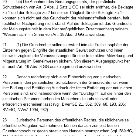
20
bb) Die Annahme des Berufungsgerichts, der persönliche
Schutzbereich von Art. 5 Abs. 1 Satz 1 GG sei nicht eröffnet, die Beklagte
zu 1 und der Beklagte zu 2 bei seiner Tätigkeit für die Beklagte zu 1
könnten sich nicht auf das Grundrecht der Meinungsfreiheit berufen, hält
rechtlicher Nachprüfung nicht stand. Auf die Beklagten ist das Grundrecht
der Meinungsfreiheit in dem hier maßgeblichen Zusammenhang seinem
"Wesen nach" im Sinne von Art. 19 Abs. 3 GG anwendbar.
21
(1) Die Grundrechte sollen in erster Linie die Freiheitssphäre der
Einzelnen gegen Eingriffe der staatlichen Gewalt schützen und ihnen
insoweit zugleich die Voraussetzungen für eine freie aktive Mitwirkung und
Mitgestaltung im Gemeinwesen sichern. Von diesem Ausgangspunkt her
ist auch Art. 19 Abs. 3 GG auszulegen und anzuwenden.
22
Danach rechtfertigt sich eine Einbeziehung von juristischen
Personen in den persönlichen Schutzbereich der Grundrechte nur, wenn
ihre Bildung und Betätigung Ausdruck der freien Entfaltung der natürlichen
Personen sind, und insbesondere wenn der "Durchgriff" auf die hinter den
juristischen Personen stehenden Menschen dies als sinnvoll oder
erforderlich erscheinen lässt (vgl. BVerfGE 21, 362, 369; 68, 193, 206;
BVerfG, NVwZ 1994, 262).
23
Juristische Personen des öffentlichen Rechts, die üblicherweise
öffentliche Aufgaben wahrnehmen, können danach zumeist keinen
Grundrechtsschutz gegen staatliches Handeln beanspruchen (vgl. BVerfG,