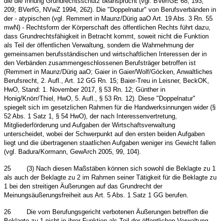
die die Innung Grundrechtsschutz beansprucht (vgl. BVerfGE 68, 193,
209; BVerfG, NVwZ 1994, 262). Die "Doppelnatur" von Berufsverbänden in
der - atypischen (vgl. Remmert in Maunz/Dürig aaO Art. 19 Abs. 3 Rn. 55
mwN) - Rechtsform der Körperschaft des öffentlichen Rechts führt dazu,
dass Grundrechtsfähigkeit in Betracht kommt, soweit nicht die Funktion
als Teil der öffentlichen Verwaltung, sondern die Wahrnehmung der
gemeinsamen berufsständischen und wirtschaftlichen Interessen der in
den Verbänden zusammengeschlossenen Berufsträger betroffen ist
(Remmert in Maunz/Dürig aaO; Gaier in Gaier/Wolf/Göcken, Anwaltliches
Berufsrecht, 2. Aufl., Art. 12 GG Rn. 15; Baier-Treu in Leisner, BeckOK,
HwO, Stand: 1. November 2017, § 53 Rn. 12; Günther in
Honig/Knörr/Thiel, HwO, 5. Aufl., § 53 Rn. 12). Diese "Doppelnatur"
spiegelt sich im gesetzlichen Rahmen für die Handwerksinnungen wider (§
52 Abs. 1 Satz 1, § 54 HwO), der nach Interessenvertretung,
Mitgliederförderung und Aufgaben der Wirtschaftsverwaltung
unterscheidet, wobei der Schwerpunkt auf den ersten beiden Aufgaben
liegt und die übertragenen staatlichen Aufgaben weniger ins Gewicht fallen
(vgl. Badura/Kormann, GewArch 2005, 99, 104).
25
(3) Nach diesen Maßstäben können sich sowohl die Beklagte zu 1
als auch der Beklagte zu 2 im Rahmen seiner Tätigkeit für die Beklagte zu
1 bei den streitigen Äußerungen auf das Grundrecht der
Meinungsäußerungsfreiheit aus Art. 5 Abs. 1 Satz 1 GG berufen.
26
Die vom Berufungsgericht verbotenen Äußerungen betreffen die
Beklagte zu 1 nicht in ihrer Funktion als Teil der öffentlichen Verwaltung,