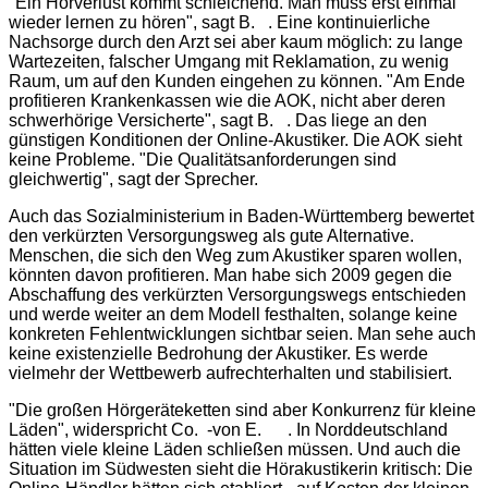
"Ein Hörverlust kommt schleichend. Man muss erst einmal
wieder lernen zu hören", sagt B. . Eine kontinuierliche
Nachsorge durch den Arzt sei aber kaum möglich: zu lange
Wartezeiten, falscher Umgang mit Reklamation, zu wenig
Raum, um auf den Kunden eingehen zu können. "Am Ende
profitieren Krankenkassen wie die AOK, nicht aber deren
schwerhörige Versicherte", sagt B. . Das liege an den
günstigen Konditionen der Online-Akustiker. Die AOK sieht
keine Probleme. "Die Qualitätsanforderungen sind
gleichwertig", sagt der Sprecher.
Auch das Sozialministerium in Baden-Württemberg bewertet
den verkürzten Versorgungsweg als gute Alternative.
Menschen, die sich den Weg zum Akustiker sparen wollen,
könnten davon profitieren. Man habe sich 2009 gegen die
Abschaffung des verkürzten Versorgungswegs entschieden
und werde weiter an dem Modell festhalten, solange keine
konkreten Fehlentwicklungen sichtbar seien. Man sehe auch
keine existenzielle Bedrohung der Akustiker. Es werde
vielmehr der Wettbewerb aufrechterhalten und stabilisiert.
"Die großen Hörgeräteketten sind aber Konkurrenz für kleine
Läden", widerspricht Co. -von E. . In Norddeutschland
hätten viele kleine Läden schließen müssen. Und auch die
Situation im Südwesten sieht die Hörakustikerin kritisch: Die