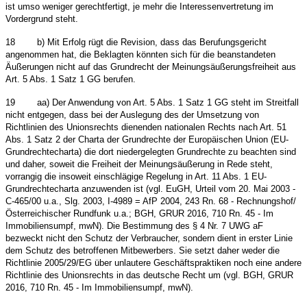
ist umso weniger gerechtfertigt, je mehr die Interessenvertretung im
Vordergrund steht.
18
b) Mit Erfolg rügt die Revision, dass das Berufungsgericht
angenommen hat, die Beklagten könnten sich für die beanstandeten
Äußerungen nicht auf das Grundrecht der Meinungsäußerungsfreiheit aus
Art. 5 Abs. 1 Satz 1 GG berufen.
19
aa) Der Anwendung von Art. 5 Abs. 1 Satz 1 GG steht im Streitfall
nicht entgegen, dass bei der Auslegung des der Umsetzung von
Richtlinien des Unionsrechts dienenden nationalen Rechts nach Art. 51
Abs. 1 Satz 2 der Charta der Grundrechte der Europäischen Union (EU-
Grundrechtecharta) die dort niedergelegten Grundrechte zu beachten sind
und daher, soweit die Freiheit der Meinungsäußerung in Rede steht,
vorrangig die insoweit einschlägige Regelung in Art. 11 Abs. 1 EU-
Grundrechtecharta anzuwenden ist (vgl. EuGH, Urteil vom 20. Mai 2003 -
C-465/00 u.a., Slg. 2003, I-4989 = AfP 2004, 243 Rn. 68 - Rechnungshof/
Österreichischer Rundfunk u.a.; BGH, GRUR 2016, 710 Rn. 45 - Im
Immobiliensumpf, mwN). Die Bestimmung des § 4 Nr. 7 UWG aF
bezweckt nicht den Schutz der Verbraucher, sondern dient in erster Linie
dem Schutz des betroffenen Mitbewerbers. Sie setzt daher weder die
Richtlinie 2005/29/EG über unlautere Geschäftspraktiken noch eine andere
Richtlinie des Unionsrechts in das deutsche Recht um (vgl. BGH, GRUR
2016, 710 Rn. 45 - Im Immobiliensumpf, mwN).