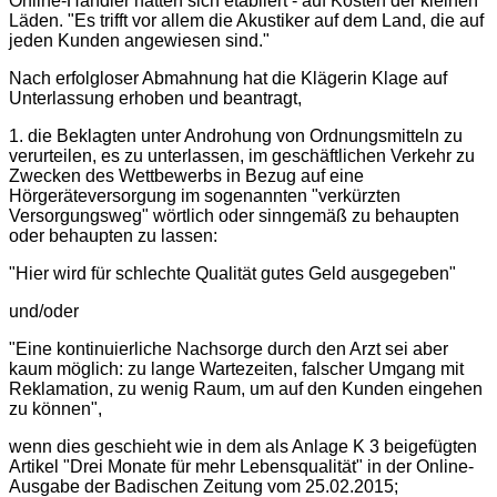
Online-Händler hätten sich etabliert - auf Kosten der kleinen
Läden. "Es trifft vor allem die Akustiker auf dem Land, die auf
jeden Kunden angewiesen sind."
Nach erfolgloser Abmahnung hat die Klägerin Klage auf
Unterlassung erhoben und beantragt,
1. die Beklagten unter Androhung von Ordnungsmitteln zu
verurteilen, es zu unterlassen, im geschäftlichen Verkehr zu
Zwecken des Wettbewerbs in Bezug auf eine
Hörgeräteversorgung im sogenannten "verkürzten
Versorgungsweg" wörtlich oder sinngemäß zu behaupten
oder behaupten zu lassen:
"Hier wird für schlechte Qualität gutes Geld ausgegeben"
und/oder
"Eine kontinuierliche Nachsorge durch den Arzt sei aber
kaum möglich: zu lange Wartezeiten, falscher Umgang mit
Reklamation, zu wenig Raum, um auf den Kunden eingehen
zu können",
wenn dies geschieht wie in dem als Anlage K 3 beigefügten
Artikel "Drei Monate für mehr Lebensqualität" in der Online-
Ausgabe der Badischen Zeitung vom 25.02.2015;