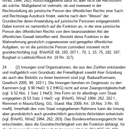
NVwZ 1994, 262). Ausschlaggebend dafür ist aber nicht die Rechtsform
als solche. Maßgebend ist vielmehr, ob und inwieweit in der
Rechtsstellung als juristische Person des öffentlichen Rechts eine Sach-
und Rechtslage Ausdruck findet, welche nach dem "Wesen" der
Grundrechte deren Anwendung auf juristische Personen entgegensteht.
Dabei kommt es namentlich auf die Funktion an, in der eine juristische
Person des öffentlichen Rechts von dem beanstandeten Akt der
öffentlichen Gewalt betroffen wird. Besteht diese Funktion in der
Wahrnehmung gesetzlich zugewiesener und geregelter öffentlicher
Aufgaben, so ist die juristische Person zumindest insoweit nicht
grundrechtsfähig (vgl. BVerfGE 68, 193, 207 f.; 70, 1, 15; 75, 192, 197;
Burghart in Leibholz/Rinck Art. 19 Rn. 117).
24
(2) Innungen sind Organisationen, die aus den Zünften entstanden
und maßgeblich vom Grundsatz der Freiwilligkeit sowohl ihrer Gründung
als auch des Beitritts zu ihnen bestimmt sind (vgl. Badura/Kormann,
GewArch 2005, 99, 103 f.). Die Innungen beruhen im Gegensatz zu den
Kammern (vgl. § 90 HwO; § 2 IHKG) nicht auf einer Zwangsmitgliedschaft
(vgl. § 52 Abs. 1 Satz 1 HwO). Ihre Form ist ihr allerdings vom Staat
vorgegeben (§ 53 Satz 1 HwO; vgl. BVerfG, NVwZ 1994, 262, 262 f.;
Remmert in Maunz/Dürig, GG, Stand: Mai 2009, Art. 19 Abs. 3 Rn. 55
mwN). Innerhalb des vom Staat vorgegebenen Rahmens kann die Innung
aber grundsätzlich auch grundrechtlich geschützte Aktivitäten entwickeln
(vgl. BVerfG, NVwZ 1994, 262, 263). Das Bundesverfassungsgericht hat
entschieden, dass die Grundrechtsfähigkeit von der Funktion abhängt, für