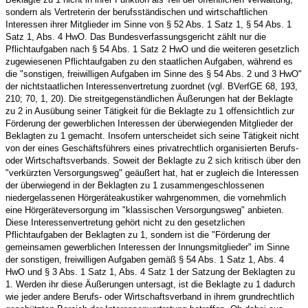
sondern als Vertreterin der berufsständischen und wirtschaftlichen
Interessen ihrer Mitglieder im Sinne von § 52 Abs. 1 Satz 1, § 54 Abs. 1
Satz 1, Abs. 4 HwO. Das Bundesverfassungsgericht zählt nur die
Pflichtaufgaben nach § 54 Abs. 1 Satz 2 HwO und die weiteren gesetzlich
zugewiesenen Pflichtaufgaben zu den staatlichen Aufgaben, während es
die "sonstigen, freiwilligen Aufgaben im Sinne des § 54 Abs. 2 und 3 HwO"
der nichtstaatlichen Interessenvertretung zuordnet (vgl. BVerfGE 68, 193,
210; 70, 1, 20). Die streitgegenständlichen Äußerungen hat der Beklagte
zu 2 in Ausübung seiner Tätigkeit für die Beklagte zu 1 offensichtlich zur
Förderung der gewerblichen Interessen der überwiegenden Mitglieder der
Beklagten zu 1 gemacht. Insofern unterscheidet sich seine Tätigkeit nicht
von der eines Geschäftsführers eines privatrechtlich organisierten Berufs-
oder Wirtschaftsverbands. Soweit der Beklagte zu 2 sich kritisch über den
"verkürzten Versorgungsweg" geäußert hat, hat er zugleich die Interessen
der überwiegend in der Beklagten zu 1 zusammengeschlossenen
niedergelassenen Hörgeräteakustiker wahrgenommen, die vornehmlich
eine Hörgeräteversorgung im "klassischen Versorgungsweg" anbieten.
Diese Interessenvertretung gehört nicht zu den gesetzlichen
Pflichtaufgaben der Beklagten zu 1, sondern ist die "Förderung der
gemeinsamen gewerblichen Interessen der Innungsmitglieder" im Sinne
der sonstigen, freiwilligen Aufgaben gemäß § 54 Abs. 1 Satz 1, Abs. 4
HwO und § 3 Abs. 1 Satz 1, Abs. 4 Satz 1 der Satzung der Beklagten zu
1. Werden ihr diese Äußerungen untersagt, ist die Beklagte zu 1 dadurch
wie jeder andere Berufs- oder Wirtschaftsverband in ihrem grundrechtlich