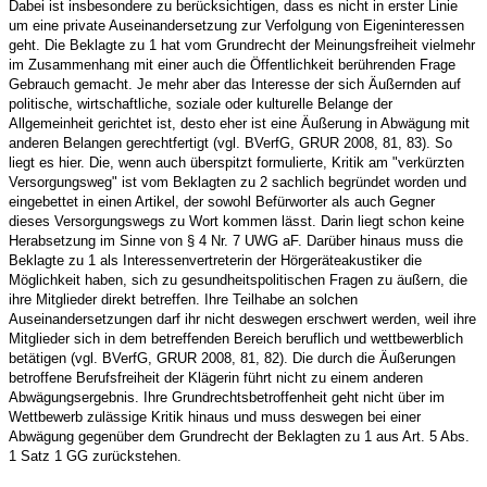
Dabei ist insbesondere zu berücksichtigen, dass es nicht in erster Linie
um eine private Auseinandersetzung zur Verfolgung von Eigeninteressen
geht. Die Beklagte zu 1 hat vom Grundrecht der Meinungsfreiheit vielmehr
im Zusammenhang mit einer auch die Öffentlichkeit berührenden Frage
Gebrauch gemacht. Je mehr aber das Interesse der sich Äußernden auf
politische, wirtschaftliche, soziale oder kulturelle Belange der
Allgemeinheit gerichtet ist, desto eher ist eine Äußerung in Abwägung mit
anderen Belangen gerechtfertigt (vgl. BVerfG, GRUR 2008, 81, 83). So
liegt es hier. Die, wenn auch überspitzt formulierte, Kritik am "verkürzten
Versorgungsweg" ist vom Beklagten zu 2 sachlich begründet worden und
eingebettet in einen Artikel, der sowohl Befürworter als auch Gegner
dieses Versorgungswegs zu Wort kommen lässt. Darin liegt schon keine
Herabsetzung im Sinne von § 4 Nr. 7 UWG aF. Darüber hinaus muss die
Beklagte zu 1 als Interessenvertreterin der Hörgeräteakustiker die
Möglichkeit haben, sich zu gesundheitspolitischen Fragen zu äußern, die
ihre Mitglieder direkt betreffen. Ihre Teilhabe an solchen
Auseinandersetzungen darf ihr nicht deswegen erschwert werden, weil ihre
Mitglieder sich in dem betreffenden Bereich beruflich und wettbewerblich
betätigen (vgl. BVerfG, GRUR 2008, 81, 82). Die durch die Äußerungen
betroffene Berufsfreiheit der Klägerin führt nicht zu einem anderen
Abwägungsergebnis. Ihre Grundrechtsbetroffenheit geht nicht über im
Wettbewerb zulässige Kritik hinaus und muss deswegen bei einer
Abwägung gegenüber dem Grundrecht der Beklagten zu 1 aus Art. 5 Abs.
1 Satz 1 GG zurückstehen.