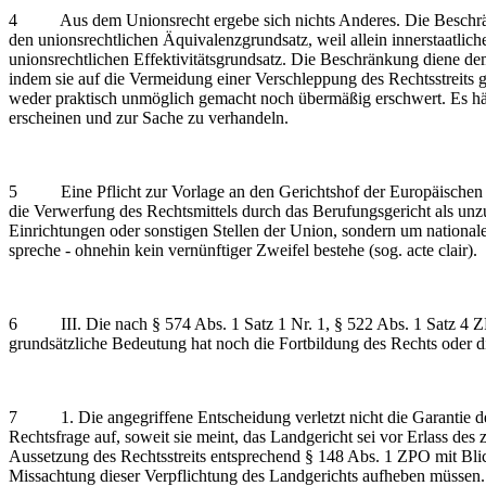
4 Aus dem Unionsrecht ergebe sich nichts Anderes. Die Beschränkun
den unionsrechtlichen Äquivalenzgrundsatz, weil allein innerstaatli
unionsrechtlichen Effektivitätsgrundsatz. Die Beschränkung diene 
indem sie auf die Vermeidung einer Verschleppung des Rechtsstreits g
weder praktisch unmöglich gemacht noch übermäßig erschwert. Es hät
erscheinen und zur Sache zu verhandeln.
5 Eine Pflicht zur Vorlage an den Gerichtshof der Europäischen Uni
die Verwerfung des Rechtsmittels durch das Berufungsgericht als un
Einrichtungen oder sonstigen Stellen der Union, sondern um nationa
spreche - ohnehin kein vernünftiger Zweifel bestehe (sog. acte clair).
6 III. Die nach § 574 Abs. 1 Satz 1 Nr. 1, § 522 Abs. 1 Satz 4 ZP
grundsätzliche Bedeutung hat noch die Fortbildung des Rechts oder d
7 1. Die angegriffene Entscheidung verletzt nicht die Garantie des
Rechtsfrage auf, soweit sie meint, das Landgericht sei vor Erlass 
Aussetzung des Rechtsstreits entsprechend § 148 Abs. 1 ZPO mit Blic
Missachtung dieser Verpflichtung des Landgerichts aufheben müssen.