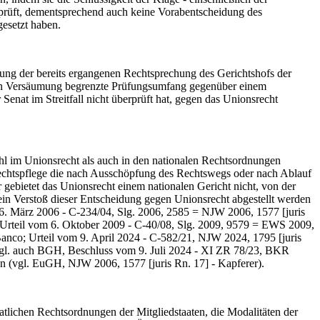
eprüft, dementsprechend auch keine Vorabentscheidung des
esetzt haben.
ung der bereits ergangenen Rechtsprechung des Gerichtshofs der
ften Versäumung begrenzte Prüfungsumfang gegenüber einem
nat im Streitfall nicht überprüft hat, gegen das Unionsrecht
 im Unionsrecht als auch in den nationalen Rechtsordnungen
echtspflege die nach Ausschöpfung des Rechtswegs oder nach Ablauf
gebietet das Unionsrecht einem nationalen Gericht nicht, von der
ein Verstoß dieser Entscheidung gegen Unionsrecht abgestellt werden
16. März 2006 - C-234/04, Slg. 2006, 2585 = NJW 2006, 1577 [juris
b; Urteil vom 6. Oktober 2009 - C-40/08, Slg. 2009, 9579 = EWS 2009,
Banco; Urteil vom 9. April 2024 - C-582/21, NJW 2024, 1795 [juris
 vgl. auch BGH, Beschluss vom 9. Juli 2024 - XI ZR 78/23, BKR
en (vgl. EuGH, NJW 2006, 1577 [juris Rn. 17] - Kapferer).
tlichen Rechtsordnungen der Mitgliedstaaten, die Modalitäten der