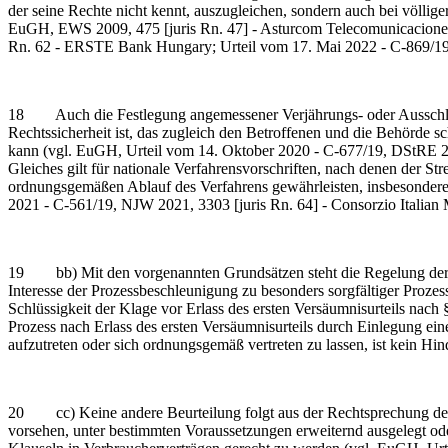
der seine Rechte nicht kennt, auszugleichen, sondern auch bei völlige
EuGH, EWS 2009, 475 [juris Rn. 47] - Asturcom Telecomunicaciones; 
Rn. 62 - ERSTE Bank Hungary; Urteil vom 17. Mai 2022 - C-869/19,
18 Auch die Festlegung angemessener Verjährungs- oder Ausschlussfr
Rechtssicherheit ist, das zugleich den Betroffenen und die Behörde s
kann (vgl. EuGH, Urteil vom 14. Oktober 2020 - C-677/19, DStRE 202
Gleiches gilt für nationale Verfahrensvorschriften, nach denen der S
ordnungsgemäßen Ablauf des Verfahrens gewährleisten, insbesondere
2021 - C-561/19, NJW 2021, 3303 [juris Rn. 64] - Consorzio Italian
19 bb) Mit den vorgenannten Grundsätzen steht die Regelung der §§ 34
Interesse der Prozessbeschleunigung zu besonders sorgfältiger Proze
Schlüssigkeit der Klage vor Erlass des ersten Versäumnisurteils na
Prozess nach Erlass des ersten Versäumnisurteils durch Einlegung ei
aufzutreten oder sich ordnungsgemäß vertreten zu lassen, ist kein Hi
20 cc) Keine andere Beurteilung folgt aus der Rechtsprechung des 
vorsehen, unter bestimmten Voraussetzungen erweiternd ausgelegt o