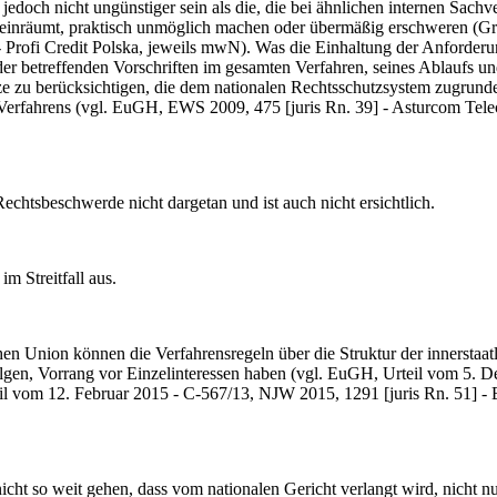
doch nicht ungünstiger sein als die, die bei ähnlichen internen Sachve
g einräumt, praktisch unmöglich machen oder übermäßig erschweren (Gr
Profi Credit Polska, jeweils mwN). Was die Einhaltung der Anforderun
g der betreffenden Vorschriften im gesamten Verfahren, seines Ablaufs 
ze zu berücksichtigen, die dem nationalen Rechtsschutzsystem zugrunde
Verfahrens (vgl. EuGH, EWS 2009, 475 [juris Rn. 39] - Asturcom Tele
tsbeschwerde nicht dargetan und ist auch nicht ersichtlich.
 Streitfall aus.
Union können die Verfahrensregeln über die Struktur der innerstaatl
folgen, Vorrang vor Einzelinteressen haben (vgl. EuGH, Urteil vom 5. 
eil vom 12. Februar 2015 - C-567/13, NJW 2015, 1291 [juris Rn. 51] -
t so weit gehen, dass vom nationalen Gericht verlangt wird, nicht nu