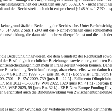
enstleistungsfreiheit der Beklagten aus Art. 56 AEUV - nicht erneut g
 und den Rechtsstreit auch nicht entsprechend § 148 Abs. 1 ZPO ausg
keine grundsätzliche Bedeutung der Rechtssache. Unter Berücksichtig
 345, 514 Abs. 2 Satz 1 ZPO auf das (Nicht-)Vorliegen einer schuldha
tscheidung, die dann nicht mehr zu überprüfen ist und die auch der Se
die Bedeutung hingewiesen, die dem Grundsatz der Rechtskraft sowohl
 der Beständigkeit rechtlicher Beziehungen sowie einer geordneten R
chtsentscheidungen nicht mehr in Frage gestellt werden können. Daher 
ine Entscheidung Rechtskraft erlangt, abzusehen, selbst wenn dadurch 
3055 = GRUR Int. 1999, 737 [juris Rn. 46 f.] - Eco Swiss; Urteil vom 
2009, 7501 = EuZW 2009, 739 [juris Rn. 22 f.] - Fallimento Olimpiclu
 17. Mai 2022 - C-600/19, WM 2022, 1320 [juris Rn. 41 f.] - Ibercaja 
178/23, WRP 2025, 59 [juris Rn. 32 f.] - ERB New Europe Funding II;
ht der Gerichtshof auch die Bindungswirkung von Zwischenentscheidung
st es nach dem Grundsatz der Verfahrensautonomie Sache der innerstaa