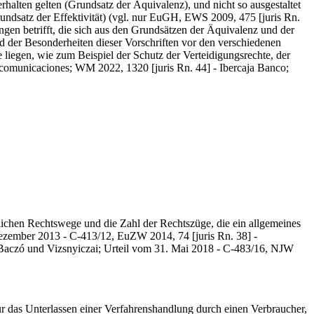
rhalten gelten (Grundsatz der Äquivalenz), und nicht so ausgestaltet
undsatz der Effektivität) (vgl. nur EuGH, EWS 2009, 475 [juris Rn.
gen betrifft, die sich aus den Grundsätzen der Äquivalenz und der
und der Besonderheiten dieser Vorschriften vor den verschiedenen
 liegen, wie zum Beispiel der Schutz der Verteidigungsrechte, der
comunicaciones; WM 2022, 1320 [juris Rn. 44] - Ibercaja Banco;
ichen Rechtswege und die Zahl der Rechtszüge, die ein allgemeines
Dezember 2013 - C-413/12, EuZW 2014, 74 [juris Rn. 38] -
 Baczó und Vizsnyiczai; Urteil vom 31. Mai 2018 - C-483/16, NJW
r das Unterlassen einer Verfahrenshandlung durch einen Verbraucher,