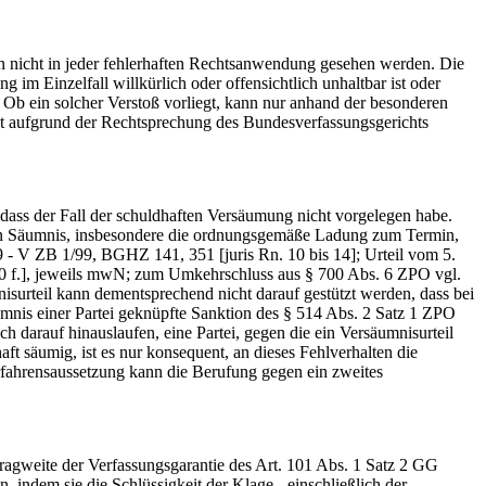
nicht in jeder fehlerhaften Rechtsanwendung gesehen werden. Die
im Einzelfall willkürlich oder offensichtlich unhaltbar ist oder
Ob ein solcher Verstoß vorliegt, kann nur anhand der besonderen
ist aufgrund der Rechtsprechung des Bundesverfassungsgerichts
dass der Fall der schuldhaften Versäumung nicht vorgelegen habe.
ten Säumnis, insbesondere die ordnungsgemäße Ladung zum Termin,
 - V ZB 1/99, BGHZ 141, 351 [juris Rn. 10 bis 14]; Urteil vom 5.
10 f.], jeweils mwN; zum Umkehrschluss aus § 700 Abs. 6 ZPO vgl.
rteil kann dementsprechend nicht darauf gestützt werden, dass bei
äumnis einer Partei geknüpfte Sanktion des § 514 Abs. 2 Satz 1 ZPO
h darauf hinauslaufen, eine Partei, gegen die ein Versäumnisurteil
aft säumig, ist es nur konsequent, an dieses Fehlverhalten die
rfahrensaussetzung kann die Berufung gegen ein zweites
gweite der Verfassungsgarantie des Art. 101 Abs. 1 Satz 2 GG
 indem sie die Schlüssigkeit der Klage - einschließlich der