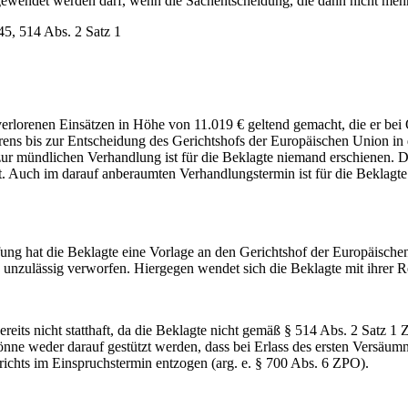
ndet werden darf, wenn die Sachentscheidung, die dann nicht mehr zu
5, 514 Abs. 2 Satz 1
renen Einsätzen in Höhe von 11.019 € geltend gemacht, die er bei On
hrens bis zur Entscheidung des Gerichtshofs der Europäischen Union in
ur mündlichen Verhandlung ist für die Beklagte niemand erschienen. Da
gt. Auch im darauf anberaumten Verhandlungstermin ist für die Beklagt
 hat die Beklagte eine Vorlage an den Gerichtshof der Europäischen 
s unzulässig verworfen. Hiergegen wendet sich die Beklagte mit ihrer 
s nicht statthaft, da die Beklagte nicht gemäß § 514 Abs. 2 Satz 1 
ne weder darauf gestützt werden, dass bei Erlass des ersten Versäumni
Gerichts im Einspruchstermin entzogen (arg. e. § 700 Abs. 6 ZPO).