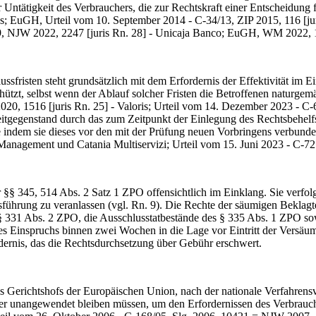
r Untätigkeit des Verbrauchers, die zur Rechtskraft einer Entscheidung
EuGH, Urteil vom 10. September 2014 - C-34/13, ZIP 2015, 116 [juris
 NJW 2022, 2247 [juris Rn. 28] - Unicaja Banco; EuGH, WM 2022, 132
isten steht grundsätzlich mit dem Erfordernis der Effektivität im Ei
chützt, selbst wenn der Ablauf solcher Fristen die Betroffenen naturge
0, 1516 [juris Rn. 25] - Valoris; Urteil vom 14. Dezember 2023 - C-6
treitgegenstand durch das zum Zeitpunkt der Einlegung des Rechtsbehel
 indem sie dieses vor den mit der Prüfung neuen Vorbringens verbun
 Management und Catania Multiservizi; Urteil vom 15. Juni 2023 - C-7
5, 514 Abs. 2 Satz 1 ZPO offensichtlich im Einklang. Sie verfolgt das
ssführung zu veranlassen (vgl. Rn. 9). Die Rechte der säumigen Beklag
ch § 331 Abs. 2 ZPO, die Ausschlusstatbestände des § 335 Abs. 1 ZPO 
nes Einspruchs binnen zwei Wochen in die Lage vor Eintritt der Versäu
ndernis, das die Rechtsdurchsetzung über Gebühr erschwert.
Gerichtshofs der Europäischen Union, nach der nationale Verfahrensv
der unangewendet bleiben müssen, um den Erfordernissen des Verbrauc