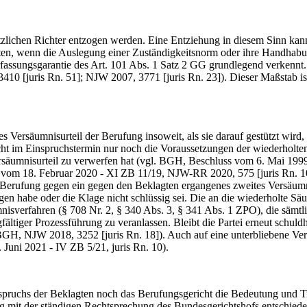
chen Richter entzogen werden. Eine Entziehung in diesem Sinn kann 
en, wenn die Auslegung einer Zuständigkeitsnorm oder ihre Handhabung 
fassungsgarantie des Art. 101 Abs. 1 Satz 2 GG grundlegend verkennt. 
3410 [juris Rn. 51]; NJW 2007, 3771 [juris Rn. 23]). Dieser Maßstab 
rsäumnisurteil der Berufung insoweit, als sie darauf gestützt wird, 
cht im Einspruchstermin nur noch die Voraussetzungen der wiederhol
säumnisurteil zu verwerfen hat (vgl. BGH, Beschluss vom 6. Mai 1999
s vom 18. Februar 2020 - XI ZB 11/19, NJW-RR 2020, 575 [juris Rn. 
ufung gegen ein gegen den Beklagten ergangenes zweites Versäumnisu
legen habe oder die Klage nicht schlüssig sei. Die an die wiederholte S
isverfahren (§ 708 Nr. 2, § 340 Abs. 3, § 341 Abs. 1 ZPO), die sämtlic
fältiger Prozessführung zu veranlassen. Bleibt die Partei erneut schuldh
 BGH, NJW 2018, 3252 [juris Rn. 18]). Auch auf eine unterbliebene Ve
 Juni 2021 - IV ZB 5/21, juris Rn. 10).
uchs der Beklagten noch das Berufungsgericht die Bedeutung und Tra
 mit der ständigen Rechtsprechung des Bundesgerichtshofs entschieden,