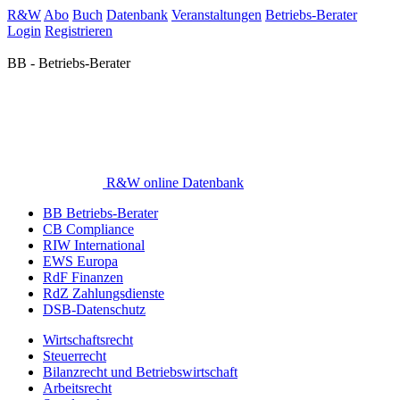
R&W
Abo
Buch
Datenbank
Veranstaltungen
Betriebs-Berater
Login
Registrieren
BB - Betriebs-Berater
R&W online Datenbank
BB Betriebs-Berater
CB Compliance
RIW International
EWS Europa
RdF Finanzen
RdZ Zahlungsdienste
DSB-Datenschutz
Wirtschaftsrecht
Steuerrecht
Bilanzrecht und Betriebswirtschaft
Arbeitsrecht