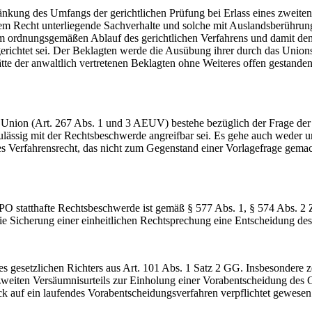
g des Umfangs der gerichtlichen Prüfung bei Erlass eines zweiten V
chem Recht unterliegende Sachverhalte und solche mit Auslandsberührung
dem ordnungsgemäßen Ablauf des gerichtlichen Verfahrens und damit de
erichtet sei. Der Beklagten werde die Ausübung ihrer durch das Unionsr
te der anwaltlich vertretenen Beklagten ohne Weiteres offen gestand
on (Art. 267 Abs. 1 und 3 AEUV) bestehe bezüglich der Frage der Sta
zulässig mit der Rechtsbeschwerde angreifbar sei. Es gehe auch weder
les Verfahrensrecht, das nicht zum Gegenstand einer Vorlagefrage gema
O statthafte Rechtsbeschwerde ist gemäß § 577 Abs. 1, § 574 Abs. 2 Z
ie Sicherung einer einheitlichen Rechtsprechung eine Entscheidung des
 gesetzlichen Richters aus Art. 101 Abs. 1 Satz 2 GG. Insbesondere z
des zweiten Versäumnisurteils zur Einholung einer Vorabentscheidung d
k auf ein laufendes Vorabentscheidungsverfahren verpflichtet gewesen