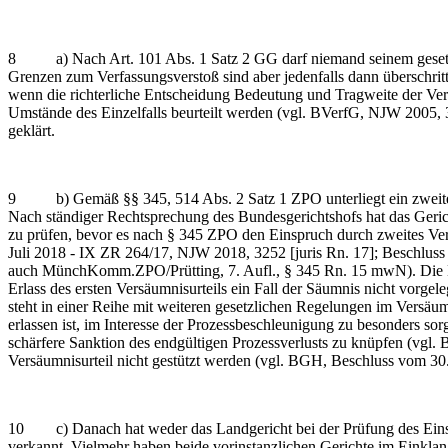
8 a) Nach Art. 101 Abs. 1 Satz 2 GG darf niemand seinem gesetzli
Grenzen zum Verfassungsverstoß sind aber jedenfalls dann überschritt
wenn die richterliche Entscheidung Bedeutung und Tragweite der Ver
Umstände des Einzelfalls beurteilt werden (vgl. BVerfG, NJW 2005, 
geklärt.
9 b) Gemäß §§ 345, 514 Abs. 2 Satz 1 ZPO unterliegt ein zweites Ve
Nach ständiger Rechtsprechung des Bundesgerichtshofs hat das Geri
zu prüfen, bevor es nach § 345 ZPO den Einspruch durch zweites Ver
Juli 2018 - IX ZR 264/17, NJW 2018, 3252 [juris Rn. 17]; Beschlus
auch MünchKomm.ZPO/Prütting, 7. Aufl., § 345 Rn. 15 mwN). Die Ber
Erlass des ersten Versäumnisurteils ein Fall der Säumnis nicht vorge
steht in einer Reihe mit weiteren gesetzlichen Regelungen im Versäumn
erlassen ist, im Interesse der Prozessbeschleunigung zu besonders sorg
schärfere Sanktion des endgültigen Prozessverlusts zu knüpfen (vgl.
Versäumnisurteil nicht gestützt werden (vgl. BGH, Beschluss vom 30.
10 c) Danach hat weder das Landgericht bei der Prüfung des Einspr
verkannt. Vielmehr haben beide vorinstanzlichen Gerichte im Einklang