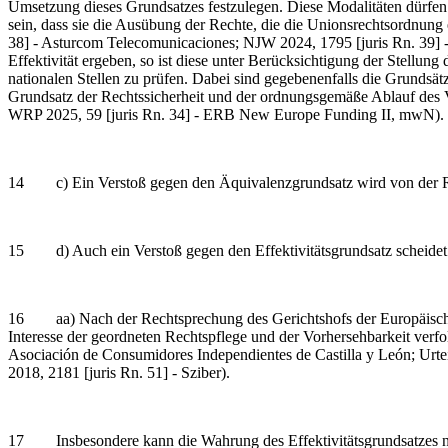
Umsetzung dieses Grundsatzes festzulegen. Diese Modalitäten dürfen je
sein, dass sie die Ausübung der Rechte, die die Unionsrechtsordnun
38] - Asturcom Telecomunicaciones; NJW 2024, 1795 [juris Rn. 39] - 
Effektivität ergeben, so ist diese unter Berücksichtigung der Stellun
nationalen Stellen zu prüfen. Dabei sind gegebenenfalls die Grundsät
Grundsatz der Rechtssicherheit und der ordnungsgemäße Ablauf des 
WRP 2025, 59 [juris Rn. 34] - ERB New Europe Funding II, mwN).
14 c) Ein Verstoß gegen den Äquivalenzgrundsatz wird von der Rech
15 d) Auch ein Verstoß gegen den Effektivitätsgrundsatz scheidet im
16 aa) Nach der Rechtsprechung des Gerichtshofs der Europäischen 
Interesse der geordneten Rechtspflege und der Vorhersehbarkeit ver
Asociación de Consumidores Independientes de Castilla y León; Urt
2018, 2181 [juris Rn. 51] - Sziber).
17 Insbesondere kann die Wahrung des Effektivitätsgrundsatzes nich