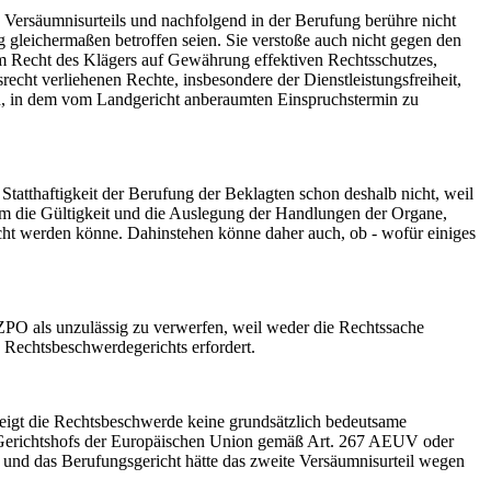
ersäumnisurteils und nachfolgend in der Berufung berühre nicht
 gleichermaßen betroffen seien. Sie verstoße auch nicht gegen den
m Recht des Klägers auf Gewährung effektiven Rechtsschutzes,
echt verliehenen Rechte, insbesondere der Dienstleistungsfreiheit,
en, in dem vom Landgericht anberaumten Einspruchstermin zu
tthaftigkeit der Berufung der Beklagten schon deshalb nicht, weil
 um die Gültigkeit und die Auslegung der Handlungen der Organe,
cht werden könne. Dahinstehen könne daher auch, ob - wofür einiges
PO als unzulässig zu verwerfen, weil weder die Rechtssache
 Rechtsbeschwerdegerichts erfordert.
eigt die Rechtsbeschwerde keine grundsätzlich bedeutsame
es Gerichtshofs der Europäischen Union gemäß Art. 267 AEUV oder
 und das Berufungsgericht hätte das zweite Versäumnisurteil wegen