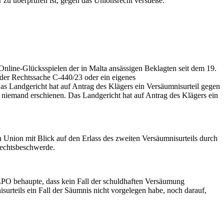
 überprüfen ist, gegen das Unionsrecht verstieße.
line-Glücksspielen der in Malta ansässigen Beklagten seit dem 19.
 der Rechtssache C-440/23 oder ein eigenes
s Landgericht hat auf Antrag des Klägers ein Versäumnisurteil gegen
e niemand erschienen. Das Landgericht hat auf Antrag des Klägers ein
Union mit Blick auf den Erlass des zweiten Versäumnisurteils durch
Rechtsbeschwerde.
ZPO behaupte, dass kein Fall der schuldhaften Versäumung
surteils ein Fall der Säumnis nicht vorgelegen habe, noch darauf,