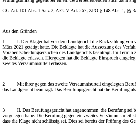
Prüfungsumfang gegenüber einem Gewerbetreibenden auch dann angewe
GG Art. 101 Abs. 1 Satz 2; AEUV Art. 267; ZPO § 148 Abs. 1, §§ 34
Aus den Gründen
1 I. Der Kläger hat vor dem Landgericht die Rückzahlung von verlo
März 2021 getätigt hatte. Die Beklagte hat die Aussetzung des Verfa
Vorabentscheidungsersuchen des Landgerichts beantragt. Im Termin z
die Beklagte erlassen. Hiergegen hat die Beklagte Einspruch eingele
zweites Versäumnisurteil erlassen.
2 Mit ihrer gegen das zweite Versäumnisurteil eingelegten Berufung
das Landgericht beantragt. Das Berufungsgericht hat die Berufung al
3 II. Das Berufungsgericht hat angenommen, die Berufung sei bereit
vorgelegen habe. Die Berufung gegen ein zweites Versäumnisurteil kön
dass die Klage nicht schlüssig sei. Dies sei bereits der Prüfung des 