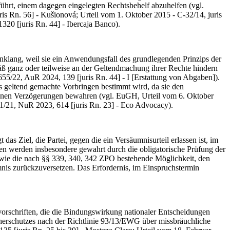
 führt, einem dagegen eingelegten Rechtsbehelf abzuhelfen (vgl.
 Rn. 56] - Kušionová; Urteil vom 1. Oktober 2015 - C-32/14, juris
0 [juris Rn. 44] - Ibercaja Banco).
nklang, weil sie ein Anwendungsfall des grundlegenden Prinzips der
mäß ganz oder teilweise an der Geltendmachung ihrer Rechte hindern
55/22, AuR 2024, 139 [juris Rn. 44] - I [Erstattung von Abgaben]).
fs geltend gemachte Vorbringen bestimmt wird, da sie den
denen Verzögerungen bewahren (vgl. EuGH, Urteil vom 6. Oktober
21/21, NuR 2023, 614 [juris Rn. 23] - Eco Advocacy).
 Ziel, die Partei, gegen die ein Versäumnisurteil erlassen ist, im
ten werden insbesondere gewahrt durch die obligatorische Prüfung der
sowie die nach §§ 339, 340, 342 ZPO bestehende Möglichkeit, den
mnis zurückzuversetzen. Das Erfordernis, im Einspruchstermin
orschriften, die die Bindungswirkung nationaler Entscheidungen
herschutzes nach der Richtlinie 93/13/EWG über missbräuchliche