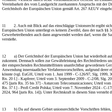
Vereinbarkeit des vom Landgericht zuerkannten Anspruchs mit der Di
Gerichtshofs der Europäischen Union gemäß Art. 267 AEUV eingeholt
11 2. Auch mit Blick auf das einschlägige Unionsrecht ergibt sich 
Europäischen Union unterliegt es keinem Zweifel, dass der nach §§
Gewerbetreibenden auch dann angewendet werden darf, wenn die Sachen
verstieße.
12 a) Der Gerichtshof der Europäischen Union hat wiederholt auf 
zukommt. Demnach sollen zur Gewährleistung des Rechtsfriedens und
der entsprechenden Rechtsmittelfristen unanfechtbar gewordenen Geri
Anwendung innerstaatlicher Verfahrensvorschriften, aufgrund derer e
könnte (vgl. EuGH, Urteil vom 1. Juni 1999 - C-126/97, Slg. 1999, 
Rn. 20 f.] - Kapferer; Urteil vom 3. September 2009 - C-2/08, Slg. 
475 [juris Rn. 35 bis 37] - Asturcom Telecomunicaciones; Urteil vom
Rn. 37 f.] - Profi Credit Polska; Urteil vom 7. November 2024 - C-
2024, 964 [juris Rn. 14]). Unter Rechtskraft in diesem Sinn verste
13 b) Da auf diesem Gebiet unionsrechtliche Vorschriften fehlen, i