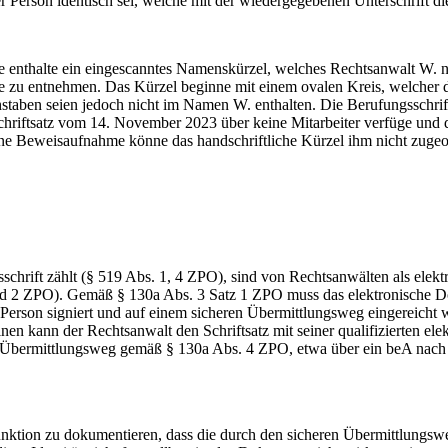
Person identisch sei, welche mit der wiedergegebenen Unterschrift d
enthalte ein eingescanntes Namenskürzel, welches Rechtsanwalt W. 
eise zu entnehmen. Das Kürzel beginne mit einem ovalen Kreis, welc
taben seien jedoch nicht im Namen W. enthalten. Die Berufungsschrift
riftsatz vom 14. November 2023 über keine Mitarbeiter verfüge und di
ine Beweisaufnahme könne das handschriftliche Kürzel ihm nicht zuge
rift zählt (§ 519 Abs. 1, 4 ZPO), sind von Rechtsanwälten als elektro
 2 ZPO). Gemäß § 130a Abs. 3 Satz 1 ZPO muss das elektronische Doku
Person signiert und auf einem sicheren Übermittlungsweg eingereicht
 kann der Rechtsanwalt den Schriftsatz mit seiner qualifizierten ele
eren Übermittlungsweg gemäß § 130a Abs. 4 ZPO, etwa über ein beA na
nktion zu dokumentieren, dass die durch den sicheren Übermittlungswe