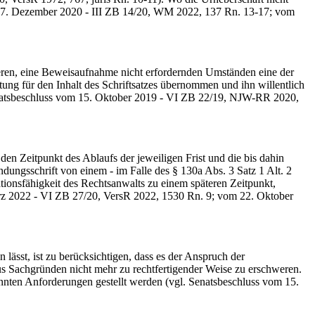
om 17. Dezember 2020 - III ZB 14/20, WM 2022, 137 Rn. 13-17; vom
deren, eine Beweisaufnahme nicht erfordernden Umständen eine der
rtung für den Inhalt des Schriftsatzes übernommen und ihn willentlich
natsbeschluss vom 15. Oktober 2019 - VI ZB 22/19, NJW-RR 2020,
Zeitpunkt des Ablaufs der jeweiligen Frist und die bis dahin
dungsschrift von einem - im Falle des § 130a Abs. 3 Satz 1 Alt. 2
ationsfähigkeit des Rechtsanwalts zu einem späteren Zeitpunkt,
März 2022 - VI ZB 27/20, VersR 2022, 1530 Rn. 9; vom 22. Oktober
 lässt, ist zu berücksichtigen, dass es der Anspruch der
us Sachgründen nicht mehr zu rechtfertigender Weise zu erschweren.
nten Anforderungen gestellt werden (vgl. Senatsbeschluss vom 15.