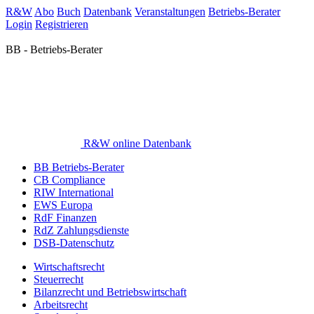
R&W
Abo
Buch
Datenbank
Veranstaltungen
Betriebs-Berater
Login
Registrieren
BB - Betriebs-Berater
R&W online Datenbank
BB Betriebs-Berater
CB Compliance
RIW International
EWS Europa
RdF Finanzen
RdZ Zahlungsdienste
DSB-Datenschutz
Wirtschaftsrecht
Steuerrecht
Bilanzrecht und Betriebswirtschaft
Arbeitsrecht