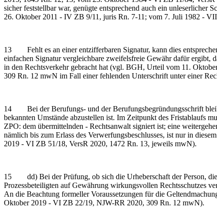
sicher feststellbar war, genügte entsprechend auch ein unleserlich
26. Oktober 2011 - IV ZB 9/11, juris Rn. 7-11; vom 7. Juli 1982 - VI
13 Fehlt es an einer entzifferbaren Signatur, kann dies entspreche
einfachen Signatur vergleichbare zweifelsfreie Gewähr dafür ergibt, d
in den Rechtsverkehr gebracht hat (vgl. BGH, Urteil vom 11. Okt
309 Rn. 12 mwN im Fall einer fehlenden Unterschrift unter einer Rec
14 Bei der Berufungs- und der Berufungsbegründungsschrift bleibt 
bekannten Umstände abzustellen ist. Im Zeitpunkt des Fristablaufs m
ZPO: dem übermittelnden - Rechtsanwalt signiert ist; eine weitergehe
nämlich bis zum Erlass des Verwerfungsbeschlusses, ist nur in dies
2019 - VI ZB 51/18, VersR 2020, 1472 Rn. 13, jeweils mwN).
15 dd) Bei der Prüfung, ob sich die Urheberschaft der Person, die den
Prozessbeteiligten auf Gewährung wirkungsvollen Rechtsschutzes verb
An die Beachtung formeller Voraussetzungen für die Geltendmachung
Oktober 2019 - VI ZB 22/19, NJW-RR 2020, 309 Rn. 12 mwN).