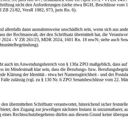
er Schriftzug nicht den Anforderungen (siehe etwa BGH, Beschlüsse v
II ZB 21/82, VersR 1982, 973, juris Rn. 6).
nd allenfalls dann ausnahmsweise unschädlich sein, wenn sich aus an
ass der Rechtsanwalt, der den Schriftsatz übermittelt hat, die Verantwo
ober 2024 - V ZR 261/23, MDR 2024, 1601 Rn. 18 mwN; siehe auch Se
htsmittelbegründung).
auch im Anwendungsbereich von § 130a ZPO maßgeblich, dass auf den 
uss im Mindestmaß klar sein, dass die Berufungs- bzw. Berufungsbegrün
nde Klärung der Identität - etwa bei Namensgleichheit - und der Postul
em Falle zulässig (vgl. zu § 130 Nr. 6 ZPO Senatsbeschlüsse vom 22. 
 übermittelten Schriftsatz verantwortet, hinreichend sicher feststellen
ietet, den Zugang zur jeweiligen nächsten Instanz in unzumutbarer, a
 eines Rechtsschutzbegehrens dürfen aus diesem Grund keine überspan