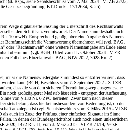
eicht (st. Rspr., siehe Senatsbeschluss vom 7. Mai 2024 - VI ZB 22/23,
ie Gesetzesbegründung, BT-Drucks. 17/12634, S. 25).
m Wege digitalisierte Fassung der Unterschrift des Rechtsanwalts
er selbst den Schriftsatz verantwortet. Der Name kann deshalb auch
31 Rn. 10 mwN). Entsprechend genügt aber eine Angabe des Namens
lt der Berufungsschrift die Verantwortung übernehmen will (vgl. BAG,
tin" oder "Rechtsanwalt" ohne weitere Namensangabe am Ende eines
en Inhalt übernimmt (vgl. BGH, Urteil vom 11. Oktober 2024 - V ZR
 den Fall eines Einzelanwalts BAG, NJW 2022, 3028 Rn. 2).
t, muss die Namenswiedergabe zumindest so entzifferbar sein, dass
et werden kann (BGH, Beschluss vom 7. September 2022 - XII ZB
lauben, dass die von dem sicheren Übermittlungsweg ausgewiesene
Ein noch großzügigerer Maßstab lässt sich - entgegen der Auffassung
 Sinne von § 130 Nr. 6 ZPO herleiten. Zwar kann nach dieser
er stets betont, dass hierbei insbesondere von Bedeutung ist, ob der
erschaft anzulegen ist (vgl. Senatsbeschluss vom 3. März 2015 - VI ZB
 als auch im Zuge der Prüfung einer einfachen Signatur im Sinne
n Fällen, in denen der Bundesgerichtshof auch noch einen unleserlichen
 VersR 2020, 1472 Rn. 11; vom 3. März 2015 - VI ZB 71/14, VersR
, VersR 1972, 767, juris Rn. 10-11). Wo die Urheberschaft nicht