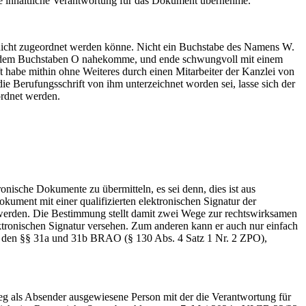
ie inhaltliche Verantwortung für das Dokument übernehme.
nicht zugeordnet werden könne. Nicht ein Buchstabe des Namens W.
her dem Buchstaben O nahekomme, und ende schwungvoll mit einem
 habe mithin ohne Weiteres durch einen Mitarbeiter der Kanzlei von
e Berufungsschrift von ihm unterzeichnet worden sei, lasse sich der
ordnet werden.
nische Dokumente zu übermitteln, es sei denn, dies ist aus
ment mit einer qualifizierten elektronischen Signatur der
 werden. Die Bestimmung stellt damit zwei Wege zur rechtswirksamen
ktronischen Signatur versehen. Zum anderen kann er auch nur einfach
ch den §§ 31a und 31b BRAO (§ 130 Abs. 4 Satz 1 Nr. 2 ZPO),
g als Absender ausgewiesene Person mit der die Verantwortung für