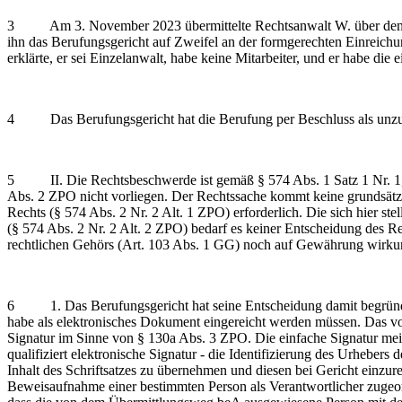
3 Am 3. November 2023 übermittelte Rechtsanwalt W. über den siche
ihn das Berufungsgericht auf Zweifel an der formgerechten Einreichu
erklärte, er sei Einzelanwalt, habe keine Mitarbeiter, und er habe die
4 Das Berufungsgericht hat die Berufung per Beschluss als unzulä
5 II. Die Rechtsbeschwerde ist gemäß § 574 Abs. 1 Satz 1 Nr. 1, § 5
Abs. 2 ZPO nicht vorliegen. Der Rechtssache kommt keine grundsätzl
Rechts (§ 574 Abs. 2 Nr. 2 Alt. 1 ZPO) erforderlich. Die sich hier st
(§ 574 Abs. 2 Nr. 2 Alt. 2 ZPO) bedarf es keiner Entscheidung des 
rechtlichen Gehörs (Art. 103 Abs. 1 GG) noch auf Gewährung wirkun
6 1. Das Berufungsgericht hat seine Entscheidung damit begründet, 
habe als elektronisches Dokument eingereicht werden müssen. Das von
Signatur im Sinne von § 130a Abs. 3 ZPO. Die einfache Signatur mein
qualifiziert elektronische Signatur - die Identifizierung des Urhebe
Inhalt des Schriftsatzes zu übernehmen und diesen bei Gericht einz
Beweisaufnahme einer bestimmten Person als Verantwortlicher zugeord