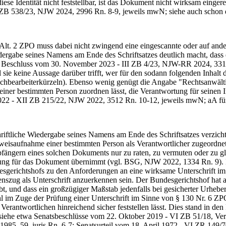
ese Identität nicht feststellbar, ist das Dokument nicht wirksam einger
ZB 538/23, NJW 2024, 2996 Rn. 8-9, jeweils mwN; siehe auch schon d
t. 2 ZPO muss dabei nicht zwingend eine eingescannte oder auf andere
dergabe seines Namens am Ende des Schriftsatzes deutlich macht, dass 
GH, Beschluss vom 30. November 2023 - III ZB 4/23, NJW-RR 2024, 3
il sie keine Aussage darüber trifft, wer für den sodann folgenden Inha
chbearbeiterkürzeln). Ebenso wenig genügt die Angabe "Rechtsanwäl
tz keiner bestimmten Person zuordnen lässt, die Verantwortung für sein
22 - XII ZB 215/22, NJW 2022, 3512 Rn. 10-12, jeweils mwN; aA für
ftliche Wiedergabe seines Namens am Ende des Schriftsatzes verzichte
eisaufnahme einer bestimmten Person als Verantwortlicher zugeordn
ängern eines solchen Dokuments nur zu raten, zu vermuten oder zu g
ortung für das Dokument übernimmt (vgl. BSG, NJW 2022, 1334 Rn. 9). 
sgerichtshofs zu den Anforderungen an eine wirksame Unterschrift im
nszug als Unterschrift anzuerkennen sein. Der Bundesgerichtshof hat ab
ibt, und dass ein großzügiger Maßstab jedenfalls bei gesicherter Urheb
im Zuge der Prüfung einer Unterschrift im Sinne von § 130 Nr. 6 ZPO
Verantwortlichen hinreichend sicher feststellen lässt. Dies stand in de
ifel (siehe etwa Senatsbeschlüsse vom 22. Oktober 2019 - VI ZB 51/18,
85, 59, juris Rn. 6-7; Senatsurteil vom 18. April 1972 - VI ZR 149/70