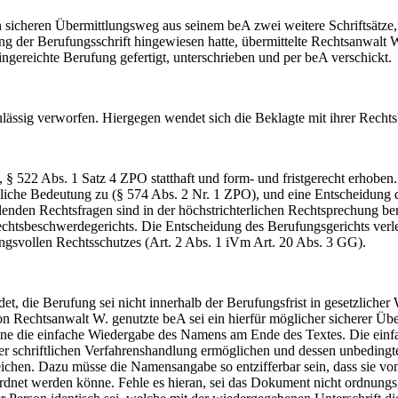
ren Übermittlungsweg aus seinem beA zwei weitere Schriftsätze, die
ng der Berufungsschrift hingewiesen hatte, übermittelte Rechtsanwalt
 eingereichte Berufung gefertigt, unterschrieben und per beA verschickt.
ssig verworfen. Hiergegen wendet sich die Beklagte mit ihrer Recht
22 Abs. 1 Satz 4 ZPO statthaft und form- und fristgerecht erhoben. Si
iche Bedeutung zu (§ 574 Abs. 2 Nr. 1 ZPO), und eine Entscheidung de
ellenden Rechtsfragen sind in der höchstrichterlichen Rechtsprechung be
Rechtsbeschwerdegerichts. Die Entscheidung des Berufungsgerichts ve
gsvollen Rechtsschutzes (Art. 2 Abs. 1 iVm Art. 20 Abs. 3 GG).
die Berufung sei nicht innerhalb der Berufungsfrist in gesetzlicher 
 Rechtsanwalt W. genutzte beA sei ein hierfür möglicher sicherer Über
e die einfache Wiedergabe des Namens am Ende des Textes. Die einfach
rs der schriftlichen Verfahrenshandlung ermöglichen und dessen unbedin
ureichen. Dazu müsse die Namensangabe so entzifferbar sein, dass si
net werden könne. Fehle es hieran, sei das Dokument nicht ordnungsgem