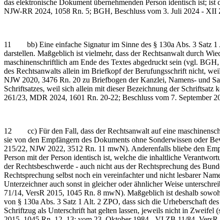
das elektronische Dokument übernehmenden Person identisch ist; ist di
NJW-RR 2024, 1058 Rn. 5; BGH, Beschluss vom 3. Juli 2024 - XII 
11 bb) Eine einfache Signatur im Sinne des § 130a Abs. 3 Satz 1 Al
darstellen. Maßgeblich ist vielmehr, dass der Rechtsanwalt durch Wie
maschinenschriftlich am Ende des Textes abgedruckt sein (vgl. B
des Rechtsanwalts allein im Briefkopf der Berufungsschrift nicht, we
NJW 2020, 3476 Rn. 20 zu Briefbogen der Kanzlei, Namens- und Sa
Schriftsatzes, weil sich allein mit dieser Bezeichnung der Schriftsa
261/23, MDR 2024, 1601 Rn. 20-22; Beschluss vom 7. September 20
12 cc) Für den Fall, dass der Rechtsanwalt auf eine maschinenschri
sie von den Empfängern des Dokuments ohne Sonderwissen oder Bew
215/22, NJW 2022, 3512 Rn. 11 mwN). Anderenfalls bliebe den Empf
Person mit der Person identisch ist, welche die inhaltliche Verantw
der Rechtsbeschwerde - auch nicht aus der Rechtsprechung des Bunde
Rechtsprechung selbst noch ein vereinfachter und nicht lesbarer Name
Unterzeichner auch sonst in gleicher oder ähnlicher Weise unterschre
71/14, VersR 2015, 1045 Rn. 8 mwN). Maßgeblich ist deshalb sowohl 
von § 130a Abs. 3 Satz 1 Alt. 2 ZPO, dass sich die Urheberschaft des 
Schriftzug als Unterschrift hat gelten lassen, jeweils nicht in Zwe
2015, 1045 Rn. 12, 13; vom 23. Oktober 1984 - VI ZB 11/84, VersR 19