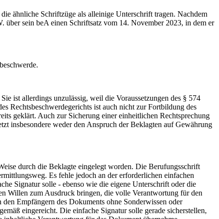
 ähnliche Schriftzüge als alleinige Unterschrift tragen. Nachdem
 W. über sein beA einen Schriftsatz vom 14. November 2023, in dem er
sbeschwerde.
e ist allerdings unzulässig, weil die Voraussetzungen des § 574
s Rechtsbeschwerdegerichts ist auch nicht zur Fortbildung des
reits geklärt. Auch zur Sicherung einer einheitlichen Rechtsprechung
rletzt insbesondere weder den Anspruch der Beklagten auf Gewährung
Weise durch die Beklagte eingelegt worden. Die Berufungsschrift
mittlungsweg. Es fehle jedoch an der erforderlichen einfachen
e Signatur solle - ebenso wie die eigene Unterschrift oder die
gten Willen zum Ausdruck bringen, die volle Verantwortung für den
e von den Empfängern des Dokuments ohne Sonderwissen oder
äß eingereicht. Die einfache Signatur solle gerade sicherstellen,