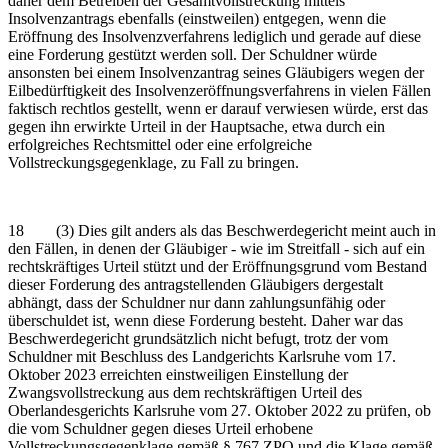
daher dem Betreiben der Gesamtvollstreckung mittels
Insolvenzantrags ebenfalls (einstweilen) entgegen, wenn die
Eröffnung des Insolvenzverfahrens lediglich und gerade auf diese
eine Forderung gestützt werden soll. Der Schuldner würde
ansonsten bei einem Insolvenzantrag seines Gläubigers wegen der
Eilbedürftigkeit des Insolvenzeröffnungsverfahrens in vielen Fällen
faktisch rechtlos gestellt, wenn er darauf verwiesen würde, erst das
gegen ihn erwirkte Urteil in der Hauptsache, etwa durch ein
erfolgreiches Rechtsmittel oder eine erfolgreiche
Vollstreckungsgegenklage, zu Fall zu bringen.
18 (3) Dies gilt anders als das Beschwerdegericht meint auch in
den Fällen, in denen der Gläubiger - wie im Streitfall - sich auf ein
rechtskräftiges Urteil stützt und der Eröffnungsgrund vom Bestand
dieser Forderung des antragstellenden Gläubigers dergestalt
abhängt, dass der Schuldner nur dann zahlungsunfähig oder
überschuldet ist, wenn diese Forderung besteht. Daher war das
Beschwerdegericht grundsätzlich nicht befugt, trotz der vom
Schuldner mit Beschluss des Landgerichts Karlsruhe vom 17.
Oktober 2023 erreichten einstweiligen Einstellung der
Zwangsvollstreckung aus dem rechtskräftigen Urteil des
Oberlandesgerichts Karlsruhe vom 27. Oktober 2022 zu prüfen, ob
die vom Schuldner gegen dieses Urteil erhobene
Vollstreckungsgegenklage gemäß § 767 ZPO und die Klage gemäß