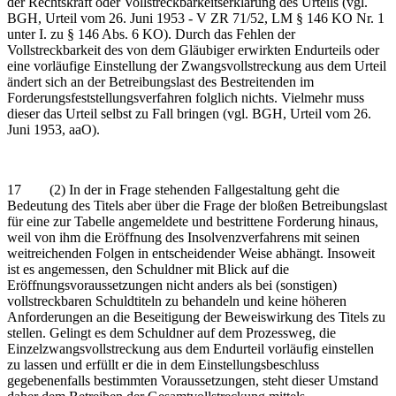
der Rechtskraft oder Vollstreckbarkeitserklärung des Urteils (vgl.
BGH, Urteil vom 26. Juni 1953 - V ZR 71/52, LM § 146 KO Nr. 1
unter I. zu § 146 Abs. 6 KO). Durch das Fehlen der
Vollstreckbarkeit des von dem Gläubiger erwirkten Endurteils oder
eine vorläufige Einstellung der Zwangsvollstreckung aus dem Urteil
ändert sich an der Betreibungslast des Bestreitenden im
Forderungsfeststellungsverfahren folglich nichts. Vielmehr muss
dieser das Urteil selbst zu Fall bringen (vgl. BGH, Urteil vom 26.
Juni 1953, aaO).
17 (2) In der in Frage stehenden Fallgestaltung geht die
Bedeutung des Titels aber über die Frage der bloßen Betreibungslast
für eine zur Tabelle angemeldete und bestrittene Forderung hinaus,
weil von ihm die Eröffnung des Insolvenzverfahrens mit seinen
weitreichenden Folgen in entscheidender Weise abhängt. Insoweit
ist es angemessen, den Schuldner mit Blick auf die
Eröffnungsvoraussetzungen nicht anders als bei (sonstigen)
vollstreckbaren Schuldtiteln zu behandeln und keine höheren
Anforderungen an die Beseitigung der Beweiswirkung des Titels zu
stellen. Gelingt es dem Schuldner auf dem Prozessweg, die
Einzelzwangsvollstreckung aus dem Endurteil vorläufig einstellen
zu lassen und erfüllt er die in dem Einstellungsbeschluss
gegebenenfalls bestimmten Voraussetzungen, steht dieser Umstand