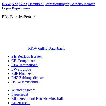
R&W
Abo
Buch
Datenbank
Veranstaltungen
Betriebs-Berater
Login
Registrieren
BB - Betriebs-Berater
R&W online Datenbank
BB Betriebs-Berater
CB Compliance
RIW International
EWS Europa
RdF Finanzen
RdZ Zahlungsdienste
DSB-Datenschutz
Wirtschaftsrecht
Steuerrecht
Bilanzrecht und Betriebswirtschaft
Arbeitsrecht