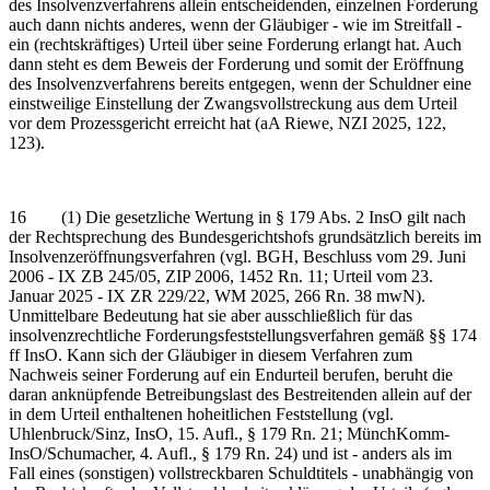
des Insolvenzverfahrens allein entscheidenden, einzelnen Forderung
auch dann nichts anderes, wenn der Gläubiger - wie im Streitfall -
ein (rechtskräftiges) Urteil über seine Forderung erlangt hat. Auch
dann steht es dem Beweis der Forderung und somit der Eröffnung
des Insolvenzverfahrens bereits entgegen, wenn der Schuldner eine
einstweilige Einstellung der Zwangsvollstreckung aus dem Urteil
vor dem Prozessgericht erreicht hat (aA Riewe, NZI 2025, 122,
123).
16 (1) Die gesetzliche Wertung in § 179 Abs. 2 InsO gilt nach
der Rechtsprechung des Bundesgerichtshofs grundsätzlich bereits im
Insolvenzeröffnungsverfahren (vgl. BGH, Beschluss vom 29. Juni
2006 - IX ZB 245/05, ZIP 2006, 1452 Rn. 11; Urteil vom 23.
Januar 2025 - IX ZR 229/22, WM 2025, 266 Rn. 38 mwN).
Unmittelbare Bedeutung hat sie aber ausschließlich für das
insolvenzrechtliche Forderungsfeststellungsverfahren gemäß §§ 174
ff InsO. Kann sich der Gläubiger in diesem Verfahren zum
Nachweis seiner Forderung auf ein Endurteil berufen, beruht die
daran anknüpfende Betreibungslast des Bestreitenden allein auf der
in dem Urteil enthaltenen hoheitlichen Feststellung (vgl.
Uhlenbruck/Sinz, InsO, 15. Aufl., § 179 Rn. 21; MünchKomm-
InsO/Schumacher, 4. Aufl., § 179 Rn. 24) und ist - anders als im
Fall eines (sonstigen) vollstreckbaren Schuldtitels - unabhängig von