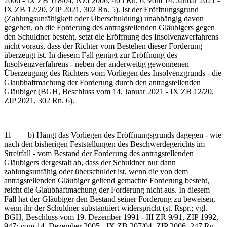
2006 - IX ZB 118/04, NZI 2006, 405 Rn. 6; vom 14. Januar 2021 -
IX ZB 12/20, ZIP 2021, 302 Rn. 5). Ist der Eröffnungsgrund
(Zahlungsunfähigkeit oder Überschuldung) unabhängig davon
gegeben, ob die Forderung des antragstellenden Gläubigers gegen
den Schuldner besteht, setzt die Eröffnung des Insolvenzverfahrens
nicht voraus, dass der Richter vom Bestehen dieser Forderung
überzeugt ist. In diesem Fall genügt zur Eröffnung des
Insolvenzverfahrens - neben der anderweitig gewonnenen
Überzeugung des Richters vom Vorliegen des Insolvenzgrunds - die
Glaubhaftmachung der Forderung durch den antragstellenden
Gläubiger (BGH, Beschluss vom 14. Januar 2021 - IX ZB 12/20,
ZIP 2021, 302 Rn. 6).
11 b) Hängt das Vorliegen des Eröffnungsgrunds dagegen - wie
nach den bisherigen Feststellungen des Beschwerdegerichts im
Streitfall - vom Bestand der Forderung des antragstellenden
Gläubigers dergestalt ab, dass der Schuldner nur dann
zahlungsunfähig oder überschuldet ist, wenn die von dem
antragstellenden Gläubiger geltend gemachte Forderung besteht,
reicht die Glaubhaftmachung der Forderung nicht aus. In diesem
Fall hat der Gläubiger den Bestand seiner Forderung zu beweisen,
wenn ihr der Schuldner substantiiert widerspricht (st. Rspr.; vgl.
BGH, Beschluss vom 19. Dezember 1991 - III ZR 9/91, ZIP 1992,
947; vom 14. Dezember 2005 - IX ZB 207/04, ZIP 2006, 247 Rn.