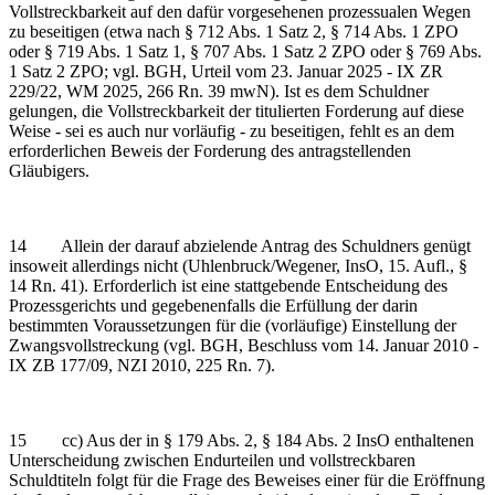
Vollstreckbarkeit auf den dafür vorgesehenen prozessualen Wegen
zu beseitigen (etwa nach § 712 Abs. 1 Satz 2, § 714 Abs. 1 ZPO
oder § 719 Abs. 1 Satz 1, § 707 Abs. 1 Satz 2 ZPO oder § 769 Abs.
1 Satz 2 ZPO; vgl. BGH, Urteil vom 23. Januar 2025 - IX ZR
229/22, WM 2025, 266 Rn. 39 mwN). Ist es dem Schuldner
gelungen, die Vollstreckbarkeit der titulierten Forderung auf diese
Weise - sei es auch nur vorläufig - zu beseitigen, fehlt es an dem
erforderlichen Beweis der Forderung des antragstellenden
Gläubigers.
14 Allein der darauf abzielende Antrag des Schuldners genügt
insoweit allerdings nicht (Uhlenbruck/Wegener, InsO, 15. Aufl., §
14 Rn. 41). Erforderlich ist eine stattgebende Entscheidung des
Prozessgerichts und gegebenenfalls die Erfüllung der darin
bestimmten Voraussetzungen für die (vorläufige) Einstellung der
Zwangsvollstreckung (vgl. BGH, Beschluss vom 14. Januar 2010 -
IX ZB 177/09, NZI 2010, 225 Rn. 7).
15 cc) Aus der in § 179 Abs. 2, § 184 Abs. 2 InsO enthaltenen
Unterscheidung zwischen Endurteilen und vollstreckbaren
Schuldtiteln folgt für die Frage des Beweises einer für die Eröffnung