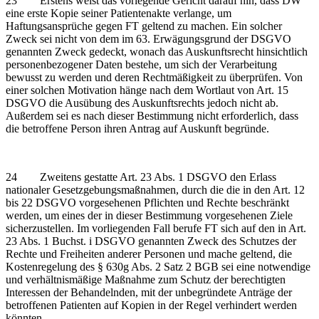
23 Erstens weist das vorlegende Gericht darauf hin, dass DW
eine erste Kopie seiner Patientenakte verlange, um
Haftungsansprüche gegen FT geltend zu machen. Ein solcher
Zweck sei nicht von dem im 63. Erwägungsgrund der DSGVO
genannten Zweck gedeckt, wonach das Auskunftsrecht hinsichtlich
personenbezogener Daten bestehe, um sich der Verarbeitung
bewusst zu werden und deren Rechtmäßigkeit zu überprüfen. Von
einer solchen Motivation hänge nach dem Wortlaut von Art. 15
DSGVO die Ausübung des Auskunftsrechts jedoch nicht ab.
Außerdem sei es nach dieser Bestimmung nicht erforderlich, dass
die betroffene Person ihren Antrag auf Auskunft begründe.
24 Zweitens gestatte Art. 23 Abs. 1 DSGVO den Erlass
nationaler Gesetzgebungsmaßnahmen, durch die die in den Art. 12
bis 22 DSGVO vorgesehenen Pflichten und Rechte beschränkt
werden, um eines der in dieser Bestimmung vorgesehenen Ziele
sicherzustellen. Im vorliegenden Fall berufe FT sich auf den in Art.
23 Abs. 1 Buchst. i DSGVO genannten Zweck des Schutzes der
Rechte und Freiheiten anderer Personen und mache geltend, die
Kostenregelung des § 630g Abs. 2 Satz 2 BGB sei eine notwendige
und verhältnismäßige Maßnahme zum Schutz der berechtigten
Interessen der Behandelnden, mit der unbegründete Anträge der
betroffenen Patienten auf Kopien in der Regel verhindert werden
könnten.