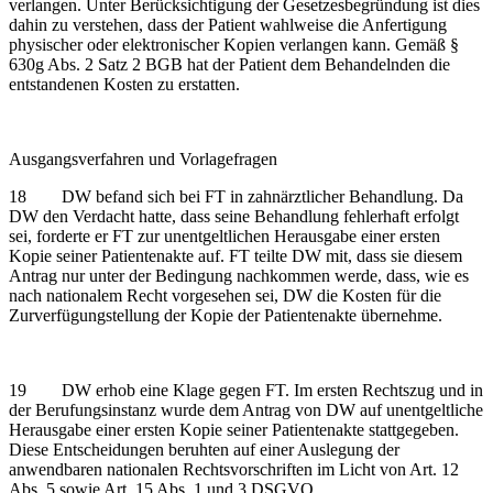
verlangen. Unter Berücksichtigung der Gesetzesbegründung ist dies
dahin zu verstehen, dass der Patient wahlweise die Anfertigung
physischer oder elektronischer Kopien verlangen kann. Gemäß §
630g Abs. 2 Satz 2 BGB hat der Patient dem Behandelnden die
entstandenen Kosten zu erstatten.
Ausgangsverfahren und Vorlagefragen
18 DW befand sich bei FT in zahnärztlicher Behandlung. Da
DW den Verdacht hatte, dass seine Behandlung fehlerhaft erfolgt
sei, forderte er FT zur unentgeltlichen Herausgabe einer ersten
Kopie seiner Patientenakte auf. FT teilte DW mit, dass sie diesem
Antrag nur unter der Bedingung nachkommen werde, dass, wie es
nach nationalem Recht vorgesehen sei, DW die Kosten für die
Zurverfügungstellung der Kopie der Patientenakte übernehme.
19 DW erhob eine Klage gegen FT. Im ersten Rechtszug und in
der Berufungsinstanz wurde dem Antrag von DW auf unentgeltliche
Herausgabe einer ersten Kopie seiner Patientenakte stattgegeben.
Diese Entscheidungen beruhten auf einer Auslegung der
anwendbaren nationalen Rechtsvorschriften im Licht von Art. 12
Abs. 5 sowie Art. 15 Abs. 1 und 3 DSGVO.