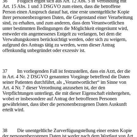
36 Folglich ergibt sich aus Art. 12 Abs. 5 in Verbindung mit
Art. 15 Abs. 1 und 3 DSGVO zum einen, dass die betroffene
Person einen Anspruch darauf hat, eine erste unentgeltliche Kopie
ihrer personenbezogenen Daten, die Gegenstand einer Verarbeitung
sind, zu erhalten, und zum anderen, dass dem Verantwortlichen
unter bestimmten Bedingungen die Möglichkeit eingeräumt wird,
entweder ein angemessenes Entgelt zu verlangen, bei dem die
Verwaltungskosten berücksichtigt werden, oder sich zu weigern,
aufgrund des Antrags tätig zu werden, wenn dieser Antrag
offenkundig unbegründet oder exzessiv ist.
37 Im vorliegenden Fall ist festzustellen, dass ein Arzt, der die
in Art. 4 Nr. 2 DSGVO genannten Vorgänge betreffend die Daten
seiner Patienten durchführt, als „Verantwortlicher“ im Sinne von
Art. 4 Nr. 7 dieser Verordnung anzusehen ist, der den
Verpflichtungen unterliegt, die mit dieser Eigenschaft einhergehen,
wobei er insbesondere auf Antrag der betroffenen Personen
gewährleistet, dass über die personenbezogenen Daten Auskunft
erteilt wird.
38 Die unentgeltliche Zurverfügungstellung einer ersten Kopie
der personenbezogenen Daten ist weder nach dem Wortlaut von Art.