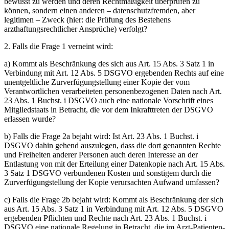
bewusst zu werden und deren Rechtmäßigkeit überprüfen zu
können, sondern einen anderen – datenschutzfremden, aber
legitimen – Zweck (hier: die Prüfung des Bestehens
arzthaftungsrechtlicher Ansprüche) verfolgt?
2. Falls die Frage 1 verneint wird:
a) Kommt als Beschränkung des sich aus Art. 15 Abs. 3 Satz 1 in
Verbindung mit Art. 12 Abs. 5 DSGVO ergebenden Rechts auf eine
unentgeltliche Zurverfügungstellung einer Kopie der vom
Verantwortlichen verarbeiteten personenbezogenen Daten nach Art.
23 Abs. 1 Buchst. i DSGVO auch eine nationale Vorschrift eines
Mitgliedstaats in Betracht, die vor dem Inkrafttreten der DSGVO
erlassen wurde?
b) Falls die Frage 2a bejaht wird: Ist Art. 23 Abs. 1 Buchst. i
DSGVO dahin gehend auszulegen, dass die dort genannten Rechte
und Freiheiten anderer Personen auch deren Interesse an der
Entlastung von mit der Erteilung einer Datenkopie nach Art. 15 Abs.
3 Satz 1 DSGVO verbundenen Kosten und sonstigem durch die
Zurverfügungstellung der Kopie verursachten Aufwand umfassen?
c) Falls die Frage 2b bejaht wird: Kommt als Beschränkung der sich
aus Art. 15 Abs. 3 Satz 1 in Verbindung mit Art. 12 Abs. 5 DSGVO
ergebenden Pflichten und Rechte nach Art. 23 Abs. 1 Buchst. i
DSGVO eine nationale Regelung in Betracht, die im Arzt-Patienten-