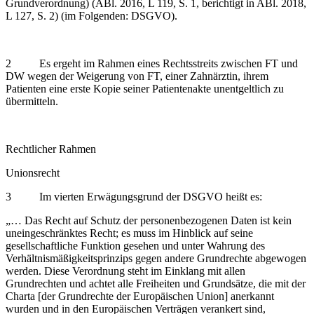
Grundverordnung) (ABl. 2016, L 119, S. 1, berichtigt in ABl. 2018,
L 127, S. 2) (im Folgenden: DSGVO).
2 Es ergeht im Rahmen eines Rechtsstreits zwischen FT und
DW wegen der Weigerung von FT, einer Zahnärztin, ihrem
Patienten eine erste Kopie seiner Patientenakte unentgeltlich zu
übermitteln.
Rechtlicher Rahmen
Unionsrecht
3 Im vierten Erwägungsgrund der DSGVO heißt es:
„… Das Recht auf Schutz der personenbezogenen Daten ist kein
uneingeschränktes Recht; es muss im Hinblick auf seine
gesellschaftliche Funktion gesehen und unter Wahrung des
Verhältnismäßigkeitsprinzips gegen andere Grundrechte abgewogen
werden. Diese Verordnung steht im Einklang mit allen
Grundrechten und achtet alle Freiheiten und Grundsätze, die mit der
Charta [der Grundrechte der Europäischen Union] anerkannt
wurden und in den Europäischen Verträgen verankert sind,