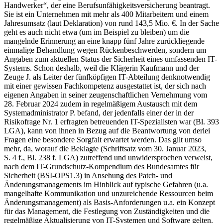
Handwerker“, der eine Berufsunfähigkeitsversicherung beantragt.
Sie ist ein Unternehmen mit mehr als 400 Mitarbeitern und einem
Jahresumsatz (laut Deklaration) von rund 143,5 Mio. €. In der Sache
geht es auch nicht etwa (um im Beispiel zu bleiben) um die
mangelnde Erinnerung an eine knapp fünf Jahre zurückliegende
einmalige Behandlung wegen Rückenbeschwerden, sondern um
Angaben zum aktuellen Status der Sicherheit eines umfassenden IT-
Systems. Schon deshalb, weil die Klägerin Kaufmann und der
Zeuge J. als Leiter der fünfköpfigen IT-Abteilung denknotwendig
mit einer gewissen Fachkompetenz ausgestattet ist, der sich nach
eigenen Angaben in seiner zeugenschaftlichen Vernehmung vom
28. Februar 2024 zudem in regelmäßigem Austausch mit dem
Systemadministrator P. befand, der jedenfalls einer der in der
Risikofrage Nr. 1 erfragten betreuenden IT-Spezialisten war (Bl. 393
LGA), kann von ihnen in Bezug auf die Beantwortung von derlei
Fragen eine besondere Sorgfalt erwartet werden. Das gilt umso
mehr, da, worauf die Beklagte (Schriftsatz vom 30. Januar 2023,
S. 4 f., Bl. 238 f. LGA) zutreffend und unwidersprochen verweist,
nach dem IT-Grundschutz-Kompendium des Bundesamtes für
Sicherheit (BSI-OPS1.3) in Ansehung des Patch- und
Änderungsmanagements im Hinblick auf typische Gefahren (u.a.
mangelhafte Kommunikation und unzureichende Ressourcen beim
Änderungsmanagement) als Basis-Anforderungen u.a. ein Konzept
für das Management, die Festlegung von Zuständigkeiten und die
regelmäßige Aktualisierung von IT-Systemen und Software gelten.