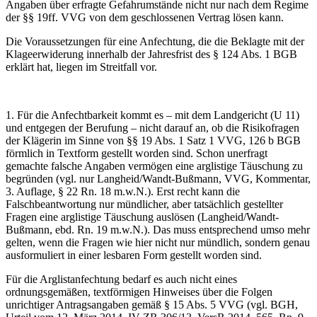
Angaben über erfragte Gefahrumstände nicht nur nach dem Regime
der §§ 19ff. VVG von dem geschlossenen Vertrag lösen kann.
Die Voraussetzungen für eine Anfechtung, die die Beklagte mit der
Klageerwiderung innerhalb der Jahresfrist des § 124 Abs. 1 BGB
erklärt hat, liegen im Streitfall vor.
1. Für die Anfechtbarkeit kommt es – mit dem Landgericht (U 11)
und entgegen der Berufung – nicht darauf an, ob die Risikofragen
der Klägerin im Sinne von §§ 19 Abs. 1 Satz 1 VVG, 126 b BGB
förmlich in Textform gestellt worden sind. Schon unerfragt
gemachte falsche Angaben vermögen eine arglistige Täuschung zu
begründen (vgl. nur Langheid/Wandt-Bußmann, VVG, Kommentar,
3. Auflage, § 22 Rn. 18 m.w.N.). Erst recht kann die
Falschbeantwortung nur mündlicher, aber tatsächlich gestellter
Fragen eine arglistige Täuschung auslösen (Langheid/Wandt-
Bußmann, ebd. Rn. 19 m.w.N.). Das muss entsprechend umso mehr
gelten, wenn die Fragen wie hier nicht nur mündlich, sondern genau
ausformuliert in einer lesbaren Form gestellt worden sind.
Für die Arglistanfechtung bedarf es auch nicht eines
ordnungsgemäßen, textförmigen Hinweises über die Folgen
unrichtiger Antragsangaben gemäß § 15 Abs. 5 VVG (vgl. BGH,