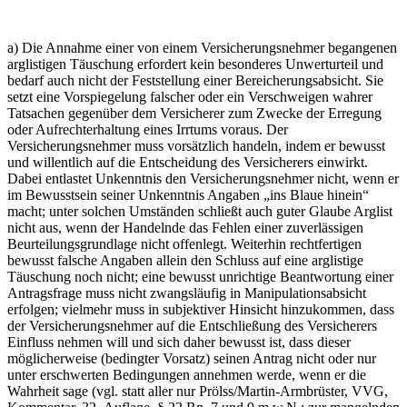
a) Die Annahme einer von einem Versicherungsnehmer begangenen
arglistigen Täuschung erfordert kein besonderes Unwerturteil und
bedarf auch nicht der Feststellung einer Bereicherungsabsicht. Sie
setzt eine Vorspiegelung falscher oder ein Verschweigen wahrer
Tatsachen gegenüber dem Versicherer zum Zwecke der Erregung
oder Aufrechterhaltung eines Irrtums voraus. Der
Versicherungsnehmer muss vorsätzlich handeln, indem er bewusst
und willentlich auf die Entscheidung des Versicherers einwirkt.
Dabei entlastet Unkenntnis den Versicherungsnehmer nicht, wenn er
im Bewusstsein seiner Unkenntnis Angaben „ins Blaue hinein“
macht; unter solchen Umständen schließt auch guter Glaube Arglist
nicht aus, wenn der Handelnde das Fehlen einer zuverlässigen
Beurteilungsgrundlage nicht offenlegt. Weiterhin rechtfertigen
bewusst falsche Angaben allein den Schluss auf eine arglistige
Täuschung noch nicht; eine bewusst unrichtige Beantwortung einer
Antragsfrage muss nicht zwangsläufig in Manipulationsabsicht
erfolgen; vielmehr muss in subjektiver Hinsicht hinzukommen, dass
der Versicherungsnehmer auf die Entschließung des Versicherers
Einfluss nehmen will und sich daher bewusst ist, dass dieser
möglicherweise (bedingter Vorsatz) seinen Antrag nicht oder nur
unter erschwerten Bedingungen annehmen werde, wenn er die
Wahrheit sage (vgl. statt aller nur Prölss/Martin-Armbrüster, VVG,