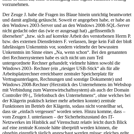
vorzunehmen.
Der Zeuge J. habe die Fragen ins Blaue hinein unrichtig beantwortet
und damit arglistig getäuscht. Soweit er angegeben habe, er habe an
den Windows 2003-Server und an den Windows 2008-SQL-Server
nicht gedacht oder das (wie er ausgesagt hat) „geflissentlich
übersehen“ „bzw. sich auf korrekte Arbeit des verstorbenen Herrn P.
bzw. des externen Dienstleisters F. verlassen, liege kein Fall der bloß
fahrlässigen Unkenntnis vor, sondern vielmehr der bewussten
Unkenntnis im Sinne eines „Na, wenn schon“. Bei den genannten
drei Rechnersystemen habe es sich nicht um zum Teil
untergeordnete Rechner gehandelt; vielmehr hätten sowohl die
Windows 2003- Rechner (ein „riesiger USB-Stick“ als für alle
Arbeitsplatzrechner erreichbarer zentraler Speicherplatz für
Vertragsunterlagen, Rechnungen und sonstige Dokumente) und
Windows 2008-Rechner (Herzstück des Unternehmens im Webshop
mit Verbindung zum Warenwirtschaftssystem) als auch der Domain
Controller 09 („ Telefonbuch des Unternehmens“, ohne welches bei
der Klägerin praktisch keiner mehr arbeiten konnte) zentrale
Funktionen im Betrieb der Klägerin, sodass nicht vorstellbar sei,
dass sie „einfach vergessen“ worden seien. Hinzu komme, dass –
vom Zeugen J. unterlassen – der Sicherheitszustand des IT-
Netzwerkes im Hinblick auf Virenschutz relativ leicht durch Blick
auf eine zentrale Konsole hätte überprüft werden können, die
ohnehin eigentlich täglich angeschaut werden müsse; gleiches gelte