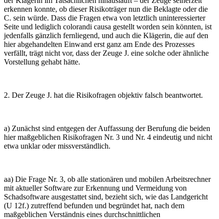
der Klägerin im Tatsächlichen hinausläuft – der Zeuge seinerzeit
erkennen konnte, ob dieser Risikoträger nun die Beklagte oder die
C. sein würde. Dass die Fragen etwa von letztlich uninteressierter
Seite und lediglich colorandi causa gestellt worden sein könnten, ist
jedenfalls gänzlich fernliegend, und auch die Klägerin, die auf den
hier abgehandelten Einwand erst ganz am Ende des Prozesses
verfällt, trägt nicht vor, dass der Zeuge J. eine solche oder ähnliche
Vorstellung gehabt hätte.
2. Der Zeuge J. hat die Risikofragen objektiv falsch beantwortet.
a) Zunächst sind entgegen der Auffassung der Berufung die beiden
hier maßgeblichen Risikofragen Nr. 3 und Nr. 4 eindeutig und nicht
etwa unklar oder missverständlich.
aa) Die Frage Nr. 3, ob alle stationären und mobilen Arbeitsrechner
mit aktueller Software zur Erkennung und Vermeidung von
Schadsoftware ausgestattet sind, bezieht sich, wie das Landgericht
(U 12f.) zutreffend befunden und begründet hat, nach dem
maßgeblichen Verständnis eines durchschnittlichen