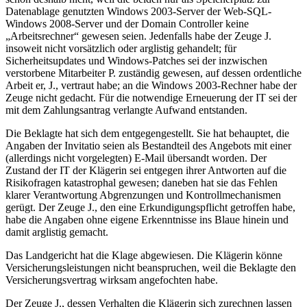
Datenablage genutzten Windows 2003-Server der Web-SQL-
Windows 2008-Server und der Domain Controller keine
„Arbeitsrechner“ gewesen seien. Jedenfalls habe der Zeuge J.
insoweit nicht vorsätzlich oder arglistig gehandelt; für
Sicherheitsupdates und Windows-Patches sei der inzwischen
verstorbene Mitarbeiter P. zuständig gewesen, auf dessen ordentliche
Arbeit er, J., vertraut habe; an die Windows 2003-Rechner habe der
Zeuge nicht gedacht. Für die notwendige Erneuerung der IT sei der
mit dem Zahlungsantrag verlangte Aufwand entstanden.
Die Beklagte hat sich dem entgegengestellt. Sie hat behauptet, die
Angaben der Invitatio seien als Bestandteil des Angebots mit einer
(allerdings nicht vorgelegten) E-Mail übersandt worden. Der
Zustand der IT der Klägerin sei entgegen ihrer Antworten auf die
Risikofragen katastrophal gewesen; daneben hat sie das Fehlen
klarer Verantwortung Abgrenzungen und Kontrollmechanismen
gerügt. Der Zeuge J., den eine Erkundigungspflicht getroffen habe,
habe die Angaben ohne eigene Erkenntnisse ins Blaue hinein und
damit arglistig gemacht.
Das Landgericht hat die Klage abgewiesen. Die Klägerin könne
Versicherungsleistungen nicht beanspruchen, weil die Beklagte den
Versicherungsvertrag wirksam angefochten habe.
Der Zeuge J., dessen Verhalten die Klägerin sich zurechnen lassen