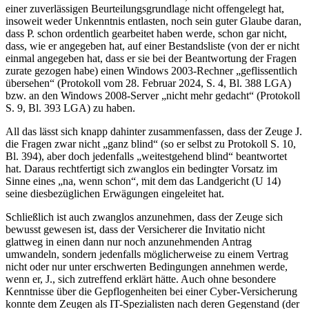
einer zuverlässigen Beurteilungsgrundlage nicht offengelegt hat,
insoweit weder Unkenntnis entlasten, noch sein guter Glaube daran,
dass P. schon ordentlich gearbeitet haben werde, schon gar nicht,
dass, wie er angegeben hat, auf einer Bestandsliste (von der er nicht
einmal angegeben hat, dass er sie bei der Beantwortung der Fragen
zurate gezogen habe) einen Windows 2003-Rechner „geflissentlich
übersehen“ (Protokoll vom 28. Februar 2024, S. 4, Bl. 388 LGA)
bzw. an den Windows 2008-Server „nicht mehr gedacht“ (Protokoll
S. 9, Bl. 393 LGA) zu haben.
All das lässt sich knapp dahinter zusammenfassen, dass der Zeuge J.
die Fragen zwar nicht „ganz blind“ (so er selbst zu Protokoll S. 10,
Bl. 394), aber doch jedenfalls „weitestgehend blind“ beantwortet
hat. Daraus rechtfertigt sich zwanglos ein bedingter Vorsatz im
Sinne eines „na, wenn schon“, mit dem das Landgericht (U 14)
seine diesbezüglichen Erwägungen eingeleitet hat.
Schließlich ist auch zwanglos anzunehmen, dass der Zeuge sich
bewusst gewesen ist, dass der Versicherer die Invitatio nicht
glattweg in einen dann nur noch anzunehmenden Antrag
umwandeln, sondern jedenfalls möglicherweise zu einem Vertrag
nicht oder nur unter erschwerten Bedingungen annehmen werde,
wenn er, J., sich zutreffend erklärt hätte. Auch ohne besondere
Kenntnisse über die Gepflogenheiten bei einer Cyber-Versicherung
konnte dem Zeugen als IT-Spezialisten nach deren Gegenstand (der