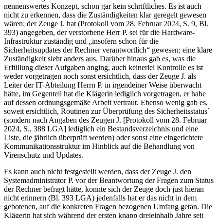
nennenswertes Konzept, schon gar kein schriftliches. Es ist auch
nicht zu erkennen, dass die Zuständigkeiten klar geregelt gewesen
wären; der Zeuge J. hat (Protokoll vom 28. Februar 2024, S. 9, Bl.
393) angegeben, der verstorbene Herr P. sei für die Hardware-
Infrastruktur zuständig und „insofern schon für die
Sicherheitsupdates der Rechner verantwortlich“ gewesen; eine klare
Zuständigkeit sieht anders aus. Darüber hinaus gab es, was die
Erfüllung dieser Aufgaben anging, auch keinerlei Kontrolle es ist
weder vorgetragen noch sonst ersichtlich, dass der Zeuge J. als
Leiter der IT-Abteilung Herrn P. in irgendeiner Weise überwacht
hätte, im Gegenteil hat die Klägerin lediglich vorgetragen, er habe
auf dessen ordnungsgemäße Arbeit vertraut. Ebenso wenig gab es,
soweit ersichtlich, Routinen zur Überprüfung des Sicherheitsstatus´
(sondern nach Angaben des Zeugen J. [Protokoll vom 28. Februar
2024, S., 388 LGA] lediglich ein Bestandsverzeichnis und eine
Liste, die jährlich überprüft werden) oder sonst eine eingerichtete
Kommunikationsstruktur im Hinblick auf die Behandlung von
Virenschutz und Updates.
Es kann auch nicht festgestellt werden, dass der Zeuge J. den
Systemadministrator P. vor der Beantwortung der Fragen zum Status
der Rechner befragt hätte, konnte sich der Zeuge doch just hieran
nicht erinnern (Bl. 393 LGA) jedenfalls hat er das nicht in dem
gebotenen, auf die konkreten Fragen bezogenen Umfang getan. Die
Klägerin hat sich während der ersten knapp dreieinhalb Jahre seit