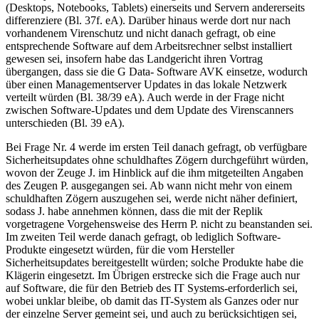
(Desktops, Notebooks, Tablets) einerseits und Servern andererseits
differenziere (Bl. 37f. eA). Darüber hinaus werde dort nur nach
vorhandenem Virenschutz und nicht danach gefragt, ob eine
entsprechende Software auf dem Arbeitsrechner selbst installiert
gewesen sei, insofern habe das Landgericht ihren Vortrag
übergangen, dass sie die G Data- Software AVK einsetze, wodurch
über einen Managementserver Updates in das lokale Netzwerk
verteilt würden (Bl. 38/39 eA). Auch werde in der Frage nicht
zwischen Software-Updates und dem Update des Virenscanners
unterschieden (Bl. 39 eA).
Bei Frage Nr. 4 werde im ersten Teil danach gefragt, ob verfügbare
Sicherheitsupdates ohne schuldhaftes Zögern durchgeführt würden,
wovon der Zeuge J. im Hinblick auf die ihm mitgeteilten Angaben
des Zeugen P. ausgegangen sei. Ab wann nicht mehr von einem
schuldhaften Zögern auszugehen sei, werde nicht näher definiert,
sodass J. habe annehmen können, dass die mit der Replik
vorgetragene Vorgehensweise des Herrn P. nicht zu beanstanden sei.
Im zweiten Teil werde danach gefragt, ob lediglich Software-
Produkte eingesetzt würden, für die vom Hersteller
Sicherheitsupdates bereitgestellt würden; solche Produkte habe die
Klägerin eingesetzt. Im Übrigen erstrecke sich die Frage auch nur
auf Software, die für den Betrieb des IT Systems-erforderlich sei,
wobei unklar bleibe, ob damit das IT-System als Ganzes oder nur
der einzelne Server gemeint sei, und auch zu berücksichtigen sei,