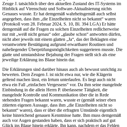
Zeuge J. tatsächlich über den aktuellen Zustand des IT-Systems im
Hinblick auf Virenschutz und Software-Aktualisierung nichts
Genaues wusste. Er hat demgemäß wahrheitsgemäß auch selbst
angegeben, dass ihm „die Einzelheiten nicht so bekannt“ waren
(Protokoll vom 28. Februar 2024, S. 10, Bl. 394 LGA) Er hätte
demgemäß auf die Fragen zu solchen Einzelheiten redlicherweise
nur mit „weiß nicht genau“ oder „glaube schon“ antworten dürfen,
nicht aber jeweils mit einem glatten „Ja“, das der Beklagten eine
verantwortete Bestätigung aufgrund erwartbarer Routinen und
naheliegender Überprüfungsmöglichkeiten suggerieren musste. Die
glatte und umstandslose Bejahung der Fragen stellt sich als eine
jeweilige Erklärung ins Blaue hinein dar.
Die Erklärungen sind darüber hinaus auch als bewusst unrichtig zu
bewerten. Dem Zeugen J. ist nicht etwa nur, wie die Klägerin
geltend machen lässt, ein Irrtum unterlaufen. Es liegt auch nicht
etwa ein Fall „einfachen Vergessens“ vor. Da ihm seine mangelnde
Einbindung in die allein Herrn P. überlassene Tätigkeit, die
mangelnde Kontrolle und Kommunikation über die in Rede
stehenden Fragen bekannt waren, wusste er (gemäß seiner eben
zitierten eigenen Aussage, dass ihm „die Einzelheiten nicht so
bekannt“ waren), dass er über die erfragten Umstände eigentlich
keine hinreichend genauen Kenntnisse hatte. Ihm muss demgemäß
auch vor Augen gestanden haben, dass er sich praktisch auf gut
Glück ins Blaue hinein erklärte. Ihn kann, nachdem er das Fehlen