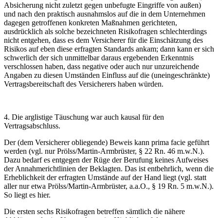
Absicherung nicht zuletzt gegen unbefugte Eingriffe von außen)
und nach den praktisch ausnahmslos auf die in dem Unternehmen
dagegen getroffenen konkreten Maßnahmen gerichteten,
ausdrücklich als solche bezeichneten Risikofragen schlechterdings
nicht entgehen, dass es dem Versicherer für die Einschätzung des
Risikos auf eben diese erfragten Standards ankam; dann kann er sich
schwerlich der sich unmittelbar daraus ergebenden Erkenntnis
verschlossen haben, dass negative oder auch nur unzureichende
Angaben zu diesen Umständen Einfluss auf die (uneingeschränkte)
Vertragsbereitschaft des Versicherers haben würden.
4. Die arglistige Täuschung war auch kausal für den
Vertragsabschluss.
Der (dem Versicherer obliegende) Beweis kann prima facie geführt
werden (vgl. nur Prölss/Martin-Armbrüster, § 22 Rn. 46 m.w.N.).
Dazu bedarf es entgegen der Rüge der Berufung keines Aufweises
der Annahmerichtlinien der Beklagten. Das ist entbehrlich, wenn die
Erheblichkeit der erfragten Umstände auf der Hand liegt (vgl. statt
aller nur etwa Prölss/Martin-Armbrüster, a.a.O., § 19 Rn. 5 m.w.N.).
So liegt es hier.
Die ersten sechs Risikofragen betreffen sämtlich die nähere