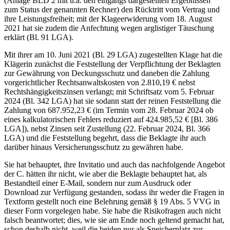
(Anlage BLD 2 mit u.a. den eingangs dargestellten Ergebnissen
zum Status der genannten Rechner) den Rücktritt vom Vertrag und
ihre Leistungsfreiheit; mit der Klageerwiderung vom 18. August
2021 hat sie zudem die Anfechtung wegen arglistiger Täuschung
erklärt (Bl. 91 LGA).
Mit ihrer am 10. Juni 2021 (Bl. 29 LGA) zugestellten Klage hat die
Klägerin zunächst die Feststellung der Verpflichtung der Beklagten
zur Gewährung von Deckungsschutz und daneben die Zahlung
vorgerichtlicher Rechtsanwaltskosten von 2.810,19 € nebst
Rechtshängigkeitszinsen verlangt; mit Schriftsatz vom 5. Februar
2024 (Bl. 342 LGA) hat sie sodann statt der reinen Feststellung die
Zahlung von 687.952,23 € (im Termin vom 28. Februar 2024 ob
eines kalkulatorischen Fehlers reduziert auf 424.985,52 € [Bl. 386
LGA]), nebst Zinsen seit Zustellung (22. Februar 2024, Bl. 366
LGA) und die Feststellung begehrt, dass die Beklagte ihr auch
darüber hinaus Versicherungsschutz zu gewähren habe.
Sie hat behauptet, ihre Invitatio und auch das nachfolgende Angebot
der C. hätten ihr nicht, wie aber die Beklagte behauptet hat, als
Bestandteil einer E-Mail, sondern nur zum Ausdruck oder
Download zur Verfügung gestanden, sodass ihr weder die Fragen in
Textform gestellt noch eine Belehrung gemäß § 19 Abs. 5 VVG in
dieser Form vorgelegen habe. Sie habe die Risikofragen auch nicht
falsch beantwortet; dies, wie sie am Ende noch geltend gemacht hat,
schon deshalb nicht, weil die beiden nur als Speicherplatz zur