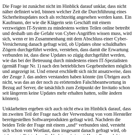
Die Frage ist zunächst nicht im Hinblick darauf unklar, dass nicht
näher definiert wird, binnen welcher Zeit die Durchführung eines
Sicherheitsupdates noch als rechtzeitig angesehen werden kann. Ein
Kaufmann, der wie die Klägerin sein Geschäft mit einem
verzweigten IT-System zu mindestens weiten Teilen online betreibt
und deshalb um die Gefahr von Cyber-Angriffen wissen muss, wird
sich, wenn er im Zusammenhang mit dem Abschluss einer Cyber-
Versicherung danach gefragt wird, ob Updates ohne schuldhaftes
Zögern durchgeführt werden, verstehen, dass damit die Erwartung
verbunden ist, dass diese Updates so zügig durchgeführt werden,
wie das bei der Betreuung durch mindestens einen IT-Spezialisten
(gemäß Frage Nr. 1) nach den betrieblichen Gegebenheiten möglich
und angezeigt ist. Und erneut erschließt sich nicht ansatzweise, dass
der Zeuge J. das anders verstanden haben könnte (im Übrigen auch
nicht, was das an der noch zu erörternden Falschbeantwortung in
Bezug auf Server, die tatsächlich zum Zeitpunkt der Invitatio schon
seit längerem keine Updates mehr erhalten hatten, sollte ändern
können).
Unklarheiten ergeben sich auch nicht etwa im Hinblick darauf, dass
im zweiten Teil der Frage nach der Verwendung von vom Hersteller
bereitgestellten Softwareprodukten gefragt wird. Nachdem die
beiden Teile der Frage mit einem „und“ verbunden sind, versteht
sich schon vom Wortlaut, dass insgesamt danach gefragt wird, ob