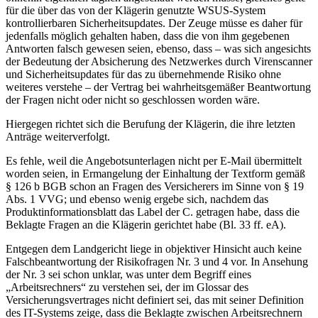
für die über das von der Klägerin genutzte WSUS-System
kontrollierbaren Sicherheitsupdates. Der Zeuge müsse es daher für
jedenfalls möglich gehalten haben, dass die von ihm gegebenen
Antworten falsch gewesen seien, ebenso, dass – was sich angesichts
der Bedeutung der Absicherung des Netzwerkes durch Virenscanner
und Sicherheitsupdates für das zu übernehmende Risiko ohne
weiteres verstehe – der Vertrag bei wahrheitsgemäßer Beantwortung
der Fragen nicht oder nicht so geschlossen worden wäre.
Hiergegen richtet sich die Berufung der Klägerin, die ihre letzten
Anträge weiterverfolgt.
Es fehle, weil die Angebotsunterlagen nicht per E-Mail übermittelt
worden seien, in Ermangelung der Einhaltung der Textform gemäß
§ 126 b BGB schon an Fragen des Versicherers im Sinne von § 19
Abs. 1 VVG; und ebenso wenig ergebe sich, nachdem das
Produktinformationsblatt das Label der C. getragen habe, dass die
Beklagte Fragen an die Klägerin gerichtet habe (Bl. 33 ff. eA).
Entgegen dem Landgericht liege in objektiver Hinsicht auch keine
Falschbeantwortung der Risikofragen Nr. 3 und 4 vor. In Ansehung
der Nr. 3 sei schon unklar, was unter dem Begriff eines
„Arbeitsrechners“ zu verstehen sei, der im Glossar des
Versicherungsvertrages nicht definiert sei, das mit seiner Definition
des IT-Systems zeige, dass die Beklagte zwischen Arbeitsrechnern