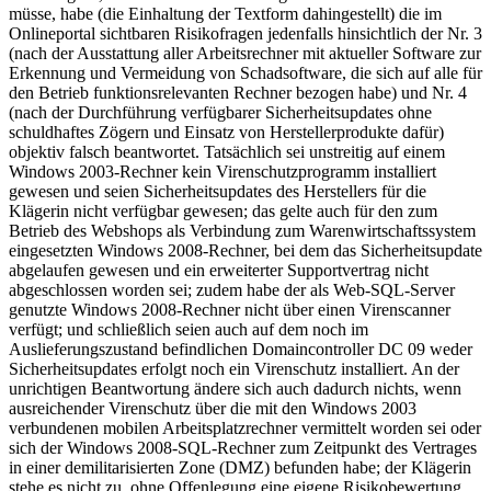
müsse, habe (die Einhaltung der Textform dahingestellt) die im
Onlineportal sichtbaren Risikofragen jedenfalls hinsichtlich der Nr. 3
(nach der Ausstattung aller Arbeitsrechner mit aktueller Software zur
Erkennung und Vermeidung von Schadsoftware, die sich auf alle für
den Betrieb funktionsrelevanten Rechner bezogen habe) und Nr. 4
(nach der Durchführung verfügbarer Sicherheitsupdates ohne
schuldhaftes Zögern und Einsatz von Herstellerprodukte dafür)
objektiv falsch beantwortet. Tatsächlich sei unstreitig auf einem
Windows 2003-Rechner kein Virenschutzprogramm installiert
gewesen und seien Sicherheitsupdates des Herstellers für die
Klägerin nicht verfügbar gewesen; das gelte auch für den zum
Betrieb des Webshops als Verbindung zum Warenwirtschaftssystem
eingesetzten Windows 2008-Rechner, bei dem das Sicherheitsupdate
abgelaufen gewesen und ein erweiterter Supportvertrag nicht
abgeschlossen worden sei; zudem habe der als Web-SQL-Server
genutzte Windows 2008-Rechner nicht über einen Virenscanner
verfügt; und schließlich seien auch auf dem noch im
Auslieferungszustand befindlichen Domaincontroller DC 09 weder
Sicherheitsupdates erfolgt noch ein Virenschutz installiert. An der
unrichtigen Beantwortung ändere sich auch dadurch nichts, wenn
ausreichender Virenschutz über die mit den Windows 2003
verbundenen mobilen Arbeitsplatzrechner vermittelt worden sei oder
sich der Windows 2008-SQL-Rechner zum Zeitpunkt des Vertrages
in einer demilitarisierten Zone (DMZ) befunden habe; der Klägerin
stehe es nicht zu, ohne Offenlegung eine eigene Risikobewertung