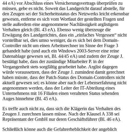
44 eA) vor Abschluss eines Versicherungsvertrags überprüfen zu
müssen, gebe es nicht. Soweit das Landgericht darauf abstelle, für
den Zeugen sei der Sicherheitsstatus des Netzwerks leicht erkennbar
gewesen, entferne es sich vom Wortlaut der gestellten Fragen und
stelle außerdem eine angenommene Nachlässigkeit arglistigem
Verhalten gleich (Bl. 43 eA). Ebenso wenig überzeuge die
Erwägung des Landgerichtes, dass ein „einfaches Vergessen“ nicht
vorstellbar sei, dies umso weniger, da es sich bei dem Domain-
Controller nicht um einen Arbeitsrechner im Sinne der Frage 3
gehandelt habe (und auch ein Windows 2003-Server eine reine
Datenablage gewesen sei, Bl. 44/45 eA) und zudem der Zeuge J.
bestätigt habe, dass der zuständige Mitarbeiter P. in der
Vergangenheit stets sorgfältig gearbeitet habe. Arglist dagegen
würde voraussetzen, dass der Zeuge J. zumindest damit gerechnet
haben müsste, dass der Patch-Status des Domain-Controllers nicht
aktuell gewesen sei; es könne aber nach der Lebenserfahrung nicht
angenommen werden, dass der Leiter der IT-Abteilung eines
Unternehmens mit 16 Filialen einen veralteten Status sehenden
Auges hinnehme (Bl. 45 eA).
Es treffe auch nicht zu, dass sich die Klägerin das Verhalten des
Zeugen J. zurechnen lassen müsse. Nach der Klausel A 338 sei
Repräsentant der GmbH nur deren Geschäftsführer (Bl. 46 eA).
Schließlich könne auch die Gefahrerheblichkeit der angeblich