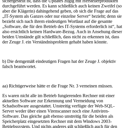
sichergestellt ist, dass die Updates zügig mit Herstellerprodukten
durchgeführt werden. Es kann schließlich auch keinen Zweifel (so
aber die Klägerin) dahingehend geben, ob sich die Frage auf das
„IT-System als Ganzes oder nur einzelne Server“ bezieht; denn sie
bezieht sich nach ihrem eindeutigen Wortlaut auf die gesamte
„Software, die für den Betrieb des IT-Systems erforderlich ist“, hat
also ersichtlich keinen Hardware-Bezug. Auch in Ansehung dieser
beiden Umstände gilt schließlich, dass nicht zu erkennen ist, dass
der Zeuge J. ein Verständnisproblem gehabt haben könnte.
b) Die demgemäß eindeutigen Fragen hat der Zeuge J. objektiv
falsch beantwortet.
aa) Richtigerweise hätte er die Frage Nr. 3 verneinen müssen.
Es waren nicht alle im Betrieb fungierenden Rechner mit einer
aktuellen Software zur Erkennung und Vermeidung von
Schadsoftware ausgestattet. Unstreitig verfügte der Web-SQL-
Server weder über einen Virenscanner noch eine Antiviren-
Software. Das gleiche galt ebenso unstreitig für die beiden als
Speicherplatz eingesetzten Rechner mit dem Windows 2003-
Betriebssystem. Und nichts anderes gilt schließlich auch für den