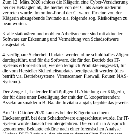
Zum 12. März 2020 schloss die Klägerin eine Cyber-Versicherung
bei der Beklagten ab, die hierbei von der C. als Assekuradeurin
vertreten wurde. Im online-Portal der C. waren für eine von der
Klägerin abzugebende Invitatio u.a. folgende sog. Risikofragen zu
beantworten:
3. alle stationären und mobilen Arbeitsrechner sind mit aktueller
Software zur Erkennung und Vermeidung von Schadsoftware
ausgestattet.
4. verfügbare Sicherheit Updates werden ohne schuldhaftes Zögern
durchgeführt, und für die Software, die für den Betrieb des IT-
Systems erforderlich ist, werden lediglich Produkte eingesetzt, für
die vom Hersteller Sicherheitsupdates bereitgestellt werden (dies
betrifft v.a. Betriebssysteme, Virenscanner, Firewall, Router, NAS-
Systeme).
Der Zeuge J., Leiter der fünfköpfigen IT-Abteilung der Klägerin,
der für diese unter Beteiligung der (mit der C. kooperierenden)
Assekuranzmaklerin B. Ba. die Invitatio abgab, bejahte das jeweils.
Am 10. Oktober 2020 kam es bei der Klägerin zu einem
Hackerangriff, bei dem Schadsoftware eingeschleust wurde. Ihr IT-
System wurde danach heruntergefahren. Die von ihr in Anspruch
genommene Beklagte erklärte nach einer forensischen Analyse