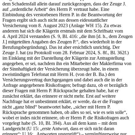
dem Schadensfall allein darauf zurückgezogen, dass der Zeuge J.
auf „ordentliche Arbeit“ des Herrn P. vertraut habe. Eine
Einbindung des verstorbenen Herrn P. in die Beantwortung der
Fragen ergibt sich auch nicht aus dessen eidesstattlicher
Versicherung vom 8. August 2023 (Anlage WH 15). Zu etwas
anderem hat sich die Klägerin erstmals mit dem Schriftsatz vom
4. April 2024 verstanden (S. 9, Bl. 416: „die ihm [d. h., dem Zeugen
J.] mitgeteilten Angaben des Zeugen P.“, dies wiederholt in der
Berufungsbegründung). Das ist aber ersichtlich unrichtig. Der
Zeuge J. hat (zu Protokoll vom 28. Februar 2024, S. 8f., Bl. 362f.)
im Einklang mit der Darstellung der Klägerin zur Antragstellung
angegeben, er sei, nachdem ihn ein Mitarbeiter der Maklerfirma von
der Sinnhaftigkeit der Versicherung überzeugt habe, in einem
zweistündigen Telefonat mit Herrn H. (von der B. Ba.) den
Versicherungsvertrag durchgegangen und dabei auch die in der
Anfrage angegebenen Risikofragen; befragt dazu, ob er bezüglich
dieser Fragen mit Herrn P. Rücksprache gehalten habe, hat er
zunächst erklärt, das erinnere er nicht mehr. Erst auf weitere
Nachfrage hat er unbestimmt erklärt, er werde, da er die Fragen
nicht „ganz blind“ beantwortet habe, „sicher mit Herrn P.
Rücksprache genommen haben, ob alles so sei, wie es sein solle“,
wobei er indes nicht erinnere, ob er Herrn P. die Risikofragen auch
vorgelegt habe (S. 10, Bl. 394). Aus all dem kann – mit dem
Landgericht (U 15: „erste Antwort, dass er sich nicht daran
erinnere“; U 16: „Antworten ungeprüft“) – vernünftigerweise nur