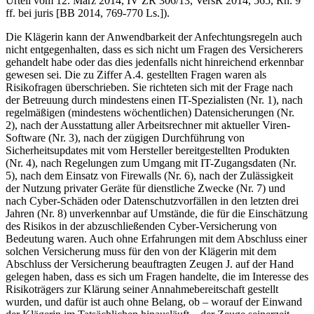
Urteil vom 12. März 2014, IV ZR 306/13, VersR 2014, 565, Rn. 9
ff. bei juris [BB 2014, 769-770 Ls.]).
Die Klägerin kann der Anwendbarkeit der Anfechtungsregeln auch
nicht entgegenhalten, dass es sich nicht um Fragen des Versicherers
gehandelt habe oder das dies jedenfalls nicht hinreichend erkennbar
gewesen sei. Die zu Ziffer A.4. gestellten Fragen waren als
Risikofragen überschrieben. Sie richteten sich mit der Frage nach
der Betreuung durch mindestens einen IT-Spezialisten (Nr. 1), nach
regelmäßigen (mindestens wöchentlichen) Datensicherungen (Nr.
2), nach der Ausstattung aller Arbeitsrechner mit aktueller Viren-
Software (Nr. 3), nach der zügigen Durchführung von
Sicherheitsupdates mit vom Hersteller bereitgestellten Produkten
(Nr. 4), nach Regelungen zum Umgang mit IT-Zugangsdaten (Nr.
5), nach dem Einsatz von Firewalls (Nr. 6), nach der Zulässigkeit
der Nutzung privater Geräte für dienstliche Zwecke (Nr. 7) und
nach Cyber-Schäden oder Datenschutzvorfällen in den letzten drei
Jahren (Nr. 8) unverkennbar auf Umstände, die für die Einschätzung
des Risikos in der abzuschließenden Cyber-Versicherung von
Bedeutung waren. Auch ohne Erfahrungen mit dem Abschluss einer
solchen Versicherung muss für den von der Klägerin mit dem
Abschluss der Versicherung beauftragten Zeugen J. auf der Hand
gelegen haben, dass es sich um Fragen handelte, die im Interesse des
Risikoträgers zur Klärung seiner Annahmebereitschaft gestellt
wurden, und dafür ist auch ohne Belang, ob – worauf der Einwand