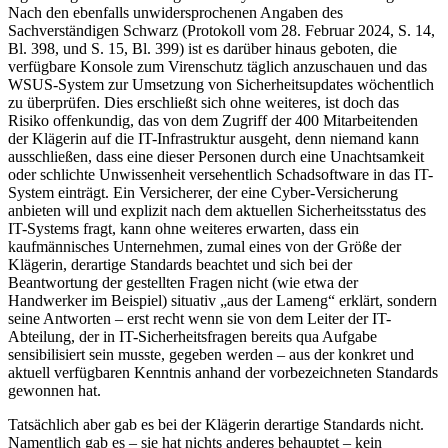
Nach den ebenfalls unwidersprochenen Angaben des
Sachverständigen Schwarz (Protokoll vom 28. Februar 2024, S. 14,
Bl. 398, und S. 15, Bl. 399) ist es darüber hinaus geboten, die
verfügbare Konsole zum Virenschutz täglich anzuschauen und das
WSUS-System zur Umsetzung von Sicherheitsupdates wöchentlich
zu überprüfen. Dies erschließt sich ohne weiteres, ist doch das
Risiko offenkundig, das von dem Zugriff der 400 Mitarbeitenden
der Klägerin auf die IT-Infrastruktur ausgeht, denn niemand kann
ausschließen, dass eine dieser Personen durch eine Unachtsamkeit
oder schlichte Unwissenheit versehentlich Schadsoftware in das IT-
System einträgt. Ein Versicherer, der eine Cyber-Versicherung
anbieten will und explizit nach dem aktuellen Sicherheitsstatus des
IT-Systems fragt, kann ohne weiteres erwarten, dass ein
kaufmännisches Unternehmen, zumal eines von der Größe der
Klägerin, derartige Standards beachtet und sich bei der
Beantwortung der gestellten Fragen nicht (wie etwa der
Handwerker im Beispiel) situativ „aus der Lameng“ erklärt, sondern
seine Antworten – erst recht wenn sie von dem Leiter der IT-
Abteilung, der in IT-Sicherheitsfragen bereits qua Aufgabe
sensibilisiert sein musste, gegeben werden – aus der konkret und
aktuell verfügbaren Kenntnis anhand der vorbezeichneten Standards
gewonnen hat.
Tatsächlich aber gab es bei der Klägerin derartige Standards nicht.
Namentlich gab es – sie hat nichts anderes behauptet – kein