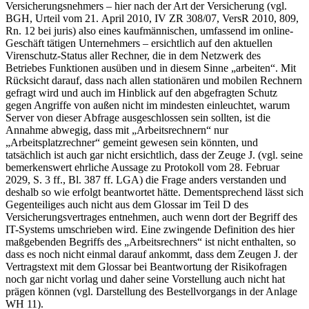
Versicherungsnehmers – hier nach der Art der Versicherung (vgl.
BGH, Urteil vom 21. April 2010, IV ZR 308/07, VersR 2010, 809,
Rn. 12 bei juris) also eines kaufmännischen, umfassend im online-
Geschäft tätigen Unternehmers – ersichtlich auf den aktuellen
Virenschutz-Status aller Rechner, die in dem Netzwerk des
Betriebes Funktionen ausüben und in diesem Sinne „arbeiten“. Mit
Rücksicht darauf, dass nach allen stationären und mobilen Rechnern
gefragt wird und auch im Hinblick auf den abgefragten Schutz
gegen Angriffe von außen nicht im mindesten einleuchtet, warum
Server von dieser Abfrage ausgeschlossen sein sollten, ist die
Annahme abwegig, dass mit „Arbeitsrechnern“ nur
„Arbeitsplatzrechner“ gemeint gewesen sein könnten, und
tatsächlich ist auch gar nicht ersichtlich, dass der Zeuge J. (vgl. seine
bemerkenswert ehrliche Aussage zu Protokoll vom 28. Februar
2029, S. 3 ff., Bl. 387 ff. LGA) die Frage anders verstanden und
deshalb so wie erfolgt beantwortet hätte. Dementsprechend lässt sich
Gegenteiliges auch nicht aus dem Glossar im Teil D des
Versicherungsvertrages entnehmen, auch wenn dort der Begriff des
IT-Systems umschrieben wird. Eine zwingende Definition des hier
maßgebenden Begriffs des „Arbeitsrechners“ ist nicht enthalten, so
dass es noch nicht einmal darauf ankommt, dass dem Zeugen J. der
Vertragstext mit dem Glossar bei Beantwortung der Risikofragen
noch gar nicht vorlag und daher seine Vorstellung auch nicht hat
prägen können (vgl. Darstellung des Bestellvorgangs in der Anlage
WH 11).