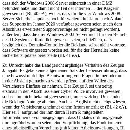
dass sich der Windows 2008-Server seinerzeit in einer DMZ
befunden habe und damit nicht Teil der internen IT der Klägerin
gewesen sei (Bl. 40 eA), weiter, dass für die vier Windows 2008-
Server Sicherheitsupdates noch für weitere drei Jahre nach Ablauf
des Supports im Januar 2020 verfügbar gewesen seien (nach dem
Abschluss erweiterter Supportverträge sei nicht gefragt worden),
außerdem, dass die drei Windows 2003-Server nicht für den Betrieb
des IT-Systems erforderlich gewesen seien, schließlich, dass
bezüglich des Domain-Controller die Beklagte selbst nicht vortrage,
dass Software eingesetzt worden sei, für die der Hersteller keine
Sicherheitsupdates bereitstelle (Bl. 41 eA).
Zu Unrecht habe das Landgericht arglistiges Verhalten des Zeugen
J. bejaht. Es gebe keine allgemeinen Satz der Lebenserfahrung, dass
eine bewusst unrichtige Beantwortung von Fragen immer oder nur
in der Absicht gemacht zu werden pflege, auf den Willen des
Versicherers Einfluss zu nehmen. Der Zeuge J. sei unstreitig
erstmals in den Abschluss einer Cyber-Police involviert gewesen,
sodass ihm nicht bekannt gewesen sei, unter welchen Umständen
die Beklagte Anträge ablehne. Auch sei Arglist nicht nachgewiesen,
wenn der Versicherungsnehmer einem Irrtum unterliege (Bl. 42 eA).
Hier sei J. aufgrund der ihm durch Herrn P. mitgeteilten
Informationen davon ausgegangen, dass Updates ordnungsgemäß
durchgeführt worden seien; eine Verpflichtung, das Funktionieren
eines arbeitsteiligen Vorgehens (mit klaren Arbeitsanweisungen, Bl.