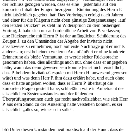
der Schluss gezogen werden, dass es eine – jedenfalls auf den
konkreten Inhalt der Fragen bezogene – Einbindung des Herrn P.
nicht tatsächlich gegeben hat: Das Vorbringen erfolgt nach Jahren
und einer für die Klägerin nicht eben günstige Zeugenaussage „auf
den letzten Drücker“ es steht im Widerspruch zu dem bisherigen
Vortrag, J. habe sich nur auf ordentliche Arbeit von P. verlassen;
eine Rücksprache mit Herrn P. ist der anfänglichen Schilderung des
Zeugen J. zu den Umständen der Abgabe der Invitatio nicht
ansatzweise zu entnehmen; noch auf erste Nachfrage gibt er nichts
anderes an; erst bei einem weiteren Anlauf äußert er ohne konkrete
Erinnerung als bloße Vermutung, er werde sicher Rücksprache
genommen haben, dies allerdings auch nur, ohne dass er angegeben
hätte, wann das denn gewesen sein könnte (es ist nicht ersichtlich,
dass P. bei dem Invitatio-Gespräch mit Herrn H. anwesend gewesen
wäre) und was denn Herr P. ihm dazu erklärt habe, und auch ohne
dass er hätte angeben wollen, dass er Herrn P. überhaupt die
konkreten Fragen gestellt habe; schließlich wäre in Anbetracht des
tatsächlichen Systemzustandes und der fehlenden
Überprüfungsroutinen auch gar recht nachvollziehbar, wie sich Herr
P. aus dem Stand zu der Äußerung hätte verstehen können, es sei
tatsächlich „alles so, wie es sein solle“.
bb) Unter diesen Umständen liegt praktisch auf der Hand, dass der