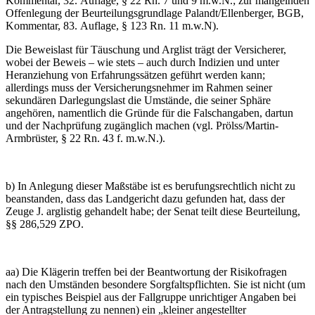
Kommentar, 32. Auflage, § 22 Rn. 7 und 9 m.w.N.; zur mangelnden
Offenlegung der Beurteilungsgrundlage Palandt/Ellenberger, BGB,
Kommentar, 83. Auflage, § 123 Rn. 11 m.w.N).
Die Beweislast für Täuschung und Arglist trägt der Versicherer,
wobei der Beweis – wie stets – auch durch Indizien und unter
Heranziehung von Erfahrungssätzen geführt werden kann;
allerdings muss der Versicherungsnehmer im Rahmen seiner
sekundären Darlegungslast die Umstände, die seiner Sphäre
angehören, namentlich die Gründe für die Falschangaben, dartun
und der Nachprüfung zugänglich machen (vgl. Prölss/Martin-
Armbrüster, § 22 Rn. 43 f. m.w.N.).
b) In Anlegung dieser Maßstäbe ist es berufungsrechtlich nicht zu
beanstanden, dass das Landgericht dazu gefunden hat, dass der
Zeuge J. arglistig gehandelt habe; der Senat teilt diese Beurteilung,
§§ 286,529 ZPO.
aa) Die Klägerin treffen bei der Beantwortung der Risikofragen
nach den Umständen besondere Sorgfaltspflichten. Sie ist nicht (um
ein typisches Beispiel aus der Fallgruppe unrichtiger Angaben bei
der Antragstellung zu nennen) ein „kleiner angestellter