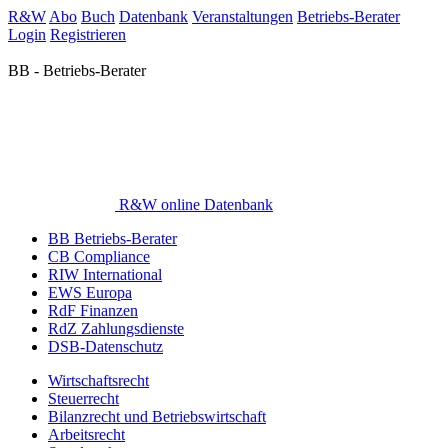
R&W
Abo
Buch
Datenbank
Veranstaltungen
Betriebs-Berater
Login
Registrieren
BB - Betriebs-Berater
R&W online Datenbank
BB Betriebs-Berater
CB Compliance
RIW International
EWS Europa
RdF Finanzen
RdZ Zahlungsdienste
DSB-Datenschutz
Wirtschaftsrecht
Steuerrecht
Bilanzrecht und Betriebswirtschaft
Arbeitsrecht