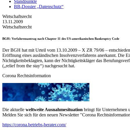
Standpunkte
BB-Dossier „Datenschutz“
Wirtschaftsrecht
13.11.2009
Wirtschaftsrecht
BGH
: Verfahrensantrag nach Chapter 11 des US-amerikanischen Bankruptcy Code
Der BGH hat mit Urteil vom 13.10.2009 – X ZR 79/06 – entschieden:
Eröffnung eines ausländischen Insolvenzverfahrens anerkannt. Die Ei
Nichtigkeitsbeklagten, kann der Nichtigkeitskläger das Berufungsve
(„relief from the stay“) nachgesucht hat.
Corona Rechtsinformation
Die aktuelle
weltweite Ausnahmesituation
bringt für Unternehmen u
Melden Sie sich für den neuen Newsletter "Corona Rechtsinformation
https://corona.betriebs-berater.com/