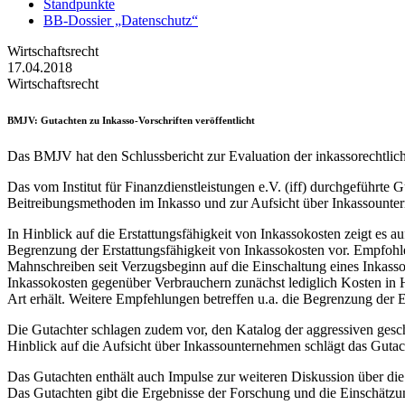
Standpunkte
BB-Dossier „Datenschutz“
Wirtschaftsrecht
17.04.2018
Wirtschaftsrecht
BMJV
: Gutachten zu Inkasso-Vorschriften veröffentlicht
Das BMJV hat den Schlussbericht zur Evaluation der inkassorechtlic
Das vom Institut für Finanzdienstleistungen e.V. (iff) durchgeführt
Beitreibungsmethoden im Inkasso und zur Aufsicht über Inkassounte
In Hinblick auf die Erstattungsfähigkeit von Inkassokosten zeigt es 
Begrenzung der Erstattungsfähigkeit von Inkassokosten vor. Empfohle
Mahnschreiben seit Verzugsbeginn auf die Einschaltung eines Inkas
Inkassokosten gegenüber Verbrauchern zunächst lediglich Kosten in H
Art erhält. Weitere Empfehlungen betreffen u.a. die Begrenzung der E
Die Gutachter schlagen zudem vor, den Katalog der aggressiven ges
Hinblick auf die Aufsicht über Inkassounternehmen schlägt das Gutach
Das Gutachten enthält auch Impulse zur weiteren Diskussion über die
Das Gutachten gibt die Ergebnisse der Forschung und die Einschätzung