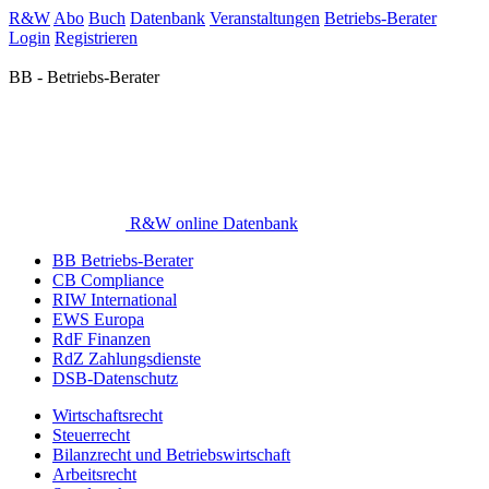
R&W
Abo
Buch
Datenbank
Veranstaltungen
Betriebs-Berater
Login
Registrieren
BB - Betriebs-Berater
R&W online Datenbank
BB Betriebs-Berater
CB Compliance
RIW International
EWS Europa
RdF Finanzen
RdZ Zahlungsdienste
DSB-Datenschutz
Wirtschaftsrecht
Steuerrecht
Bilanzrecht und Betriebswirtschaft
Arbeitsrecht